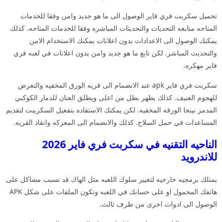
تحميل سكربت فري فاير الوصول الى ما هو جديد وامن وفقا للخدمات
المتاحه متابعه التحديات والتحديثات المباشره وفقا للخدمات المتاحه. كذلك
يمكنك الوصول الى الاعدادات بدون اعلانات يمكنك الاستخدام الامن
والتحديث المباشر. لكن تابع ما هو جديد وامن بدون اعلانات في لعبه فري
فاير مهكره.
سكربت فري فاير apk عند الانضمام الى قريه الورق المخفيه والتعرض
للهجوم العنيف. كذلك يظهر بطل من اعلى ويطلق العنان للدمار الكوكبي
المدمر نينجا الورقه المخفيه. لكن يمكنك الاستفاده بتفعيل السكريبت لتقديم
المساعدات في حمل السلاح. كذلك والانضمام الى المعركه وانقاذ القريه.
الناحيه التقنيه في سكربت فري فاير 2026
للاندرويد
يمتلك برمجيه خارجيه لتغيير سلوك اللعبه مثل الهاك قد تسبب مشاكل على
هاتفك المحمول او على حسابك في اللعبه وتكون الملفات على شكل APK
الوصول الى ادوات اخرى من طرف ثالث.