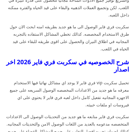
والسريع توفير جميع الادوات المتاحه مجانيا للحصول على قدره كبيره في
اللعب. لكن وتجميع العملات الذهبيه والبقاء على قيد الحياه والفتره ممكنه
داخل اللعبه.
سكربت فري فاير الوصول الى ما هو جديد بطريقه امنه ابحث الان حول
طرق الاستخدام المخصصه. كذالك تخطي المشاكل الاستفاده بالتجربه
المجانيه في اطلاق النيران والحصول على اقوى طريقه للبقاء على قيد
الحياه في اللعب.
شرح الخصوصيه في سكربت فري فاير 2026 اخر
اصدار
تحميل سكربت vip فري فاير لا يوجد اي مشاكل نهائيا فيها الاستخدام
معرفه ما هو جديد من الاعدادات المخصصه الوصول السريعه على جميع
الاجهزه المجانيه تفعيل كامل داخل لعبه فري فاير لا يحتوي على اي
فيروسات او ملفات خبيثه.
سكربت فري فاير متابعه ما هو جديد من التحديثات الوصول الى الاعدادات
المتخصصه مدعومه بالعديد من اللغات الوصول الامن والتحديثات المجانيه.
كذالك لضمان تجربه افضل التغلب على جميع المشاكل القضاء على جميع