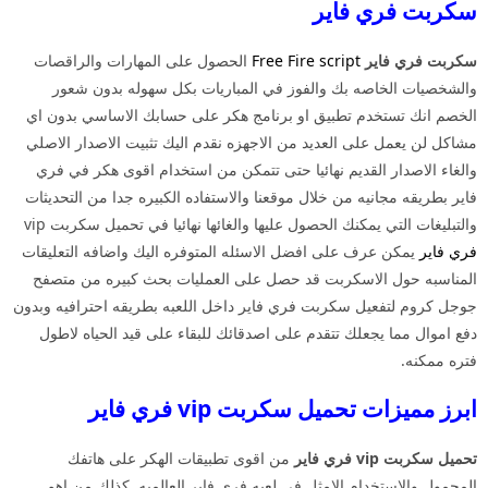
سكربت فري فاير
سكربت فري فاير
Free Fire script
الحصول على المهارات والراقصات
والشخصيات الخاصه بك والفوز في المباريات بكل سهوله بدون شعور
الخصم انك تستخدم تطبيق او برنامج هكر على حسابك الاساسي بدون اي
مشاكل لن يعمل على العديد من الاجهزه نقدم اليك تثبيت الاصدار الاصلي
والغاء الاصدار القديم نهائيا حتى تتمكن من استخدام اقوى هكر في فري
فاير بطريقه مجانيه من خلال موقعنا والاستفاده الكبيره جدا من التحديثات
والتبليغات التي يمكنك الحصول عليها والغائها نهائيا في تحميل سكربت vip
فري فاير
يمكن عرف على افضل الاسئله المتوفره اليك واضافه التعليقات
المناسبه حول الاسكربت قد حصل على العمليات بحث كبيره من متصفح
جوجل كروم لتفعيل سكربت فري فاير داخل اللعبه بطريقه احترافيه وبدون
دفع اموال مما يجعلك تتقدم على اصدقائك للبقاء على قيد الحياه لاطول
فتره ممكنه.
ابرز مميزات تحميل سكربت vip فري فاير
تحميل سكربت vip فري فاير
من اقوى تطبيقات الهكر على هاتفك
المحمول والاستخدام الامثل في لعبه فري فاير العالميه. كذلك من اهم