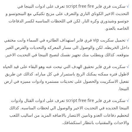
√
سكربت فري فاير script free fire تعرف على ادوات النينجا في
التحديث الاخير الكوناي الناري والتعرف على مزيج تكتيكي مع النينجوتسو و
جوتسو وشيدوري وكره النار. لكن في اللحظات المناسبه لكسر الدفاعات
الخاصه بالعدو.
√
تحميل سكربت vip فري فاير استهداف الطائره في السماء وانت مختفي
داخل الخريطه. لكن والوصول الى مسار المعركه والتحديات والفرص الغير
متوقعه. كذالك ويتطلب منك تجهيز نفسك لتصبح النينجا في التحديث الاخير.
√
سكربت فري فاير تحقيق الهدف التي تبحث عنه وهو البقاء على قيد الحياه
لاطول فتره ممكنه يمكنك الربح باستمرار في كل مباراه. كذالك عن طريق
تفعيل الاسكريبت والحصول على تحديثات مستمره وادوات مميزه في ارض
النينجا.
√
سكربت فري فاير script free fire تعرف على ادوات القتال وادوات
النينجا الجديده في التحديث الاخير والوصول الي لحظات المناسبه. كذالك
لتحطيم دفاعات العدو وتامين الانتصار بالاضافه المزيد من اساليب اللعب
والاحداث والمقتنيات بانتظار استكشافك.