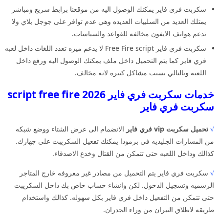
سكربت فري فاير يمكنك الوصول اليه من موقعنا برابط سريع ومباشر
يمتلك العديد من السلبيات العديده وهي عدم توافر على جوجل بلاي ولا
تدعم هواتف الايفون مخالفه للقواعد والسياسات.
سكربت فري فاير Free Fire script لا يدعم ميزه تعدد اللغات داخل لعبه
فري فاير كما يتم التحميل داخل ملف يمكنك الوصول اليه ورفع داخل
اللعبه وبالتالي يسبب مشاكل كبيره لانه مخالف.
خدمات سكربت فري فاير 2026 script free fire
سكربت فري فاير
√
تحميل سكربت vip فري فاير
الانضمام الى عرض الشتاء ووضع شبكه
من المسارات الجليديه في برمودا يمكنك تفعيل السكريبت على جهازك.
كذالك وداخل اللعبه حتى تتمكن من القتال وخدع الاصدقاء.
√
سكربت فري فاير يتم التحميل من مصادر غير معروفه خارج المتاجر
الرسميه وتسجيل الدخول. لكن وانشاء حساب خاص بك داخل السكريبت
حتى تتمكن من التفعيل داخل فري فاير بكل سهوله. كذالك واستخدام
طريقه لاطلاق النيران من وراء الجدران.