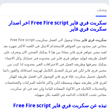
وصف
سكربت فري فاير Free Fire script اخر اصدار
سكربت فري فاير
سكربت فري فاير
مجانا وصول الى افضل سكريبت Free Fire script
مجاني غير محدود من الجواهر للاستخدام الامثل في اللعبه الاكثر شهره بعد
لعبه ببجي جواهر فري فاير مجانا من هنا لا يمكنك الشحن الان وتعرف على
افضل طريقه لتوليد جواهر فري فاير غير محدوده في حسابك وكل الاشياء
يمكنك معرفتها وطريقه العمل في الاختراقات الغير محدوده اذا كنت من
محبي فري فاير لكن قم تنزيل التعديل الكامل لهزيمه اصدقائك والفوز دائما
بالتحول تحميل سكربت vip فري فاير الوصول الى افضل طريقه للهكر
لفري فاير بطريقه سهله وبسيطه لكن واكثر فاعليه للمركبات والشخصيات
والتحديثات الكامله في الاكواد المضاده للباندا ولن تجد في اي سكربت
مجاني تجنب الابلاغات الدائمه في اللعبه بكل سهوله.
نبذه عن سكربت فري فاير Free Fire script