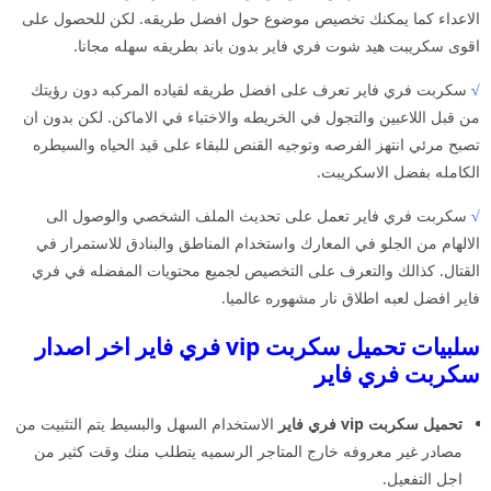
الاعداء كما يمكنك تخصيص موضوع حول افضل طريقه. لكن للحصول على
اقوى سكريبت هيد شوت فري فاير بدون باند بطريقه سهله مجانا.
√
سكربت فري فاير تعرف على افضل طريقه لقياده المركبه دون رؤيتك
من قبل اللاعبين والتجول في الخريطه والاختباء في الاماكن. لكن بدون ان
تصبح مرئي انتهز الفرصه وتوجيه القنص للبقاء على قيد الحياه والسيطره
الكامله بفضل الاسكريبت.
√
سكربت فري فاير تعمل على تحديث الملف الشخصي والوصول الى
الالهام من الجلو في المعارك واستخدام المناطق والبنادق للاستمرار في
القتال. كذالك والتعرف على التخصيص لجميع محتويات المفضله في فري
فاير افضل لعبه اطلاق نار مشهوره عالميا.
سلبيات تحميل سكربت vip فري فاير اخر اصدار
سكربت فري فاير
تحميل سكربت vip فري فاير
الاستخدام السهل والبسيط يتم التثبيت من
مصادر غير معروفه خارج المتاجر الرسميه يتطلب منك وقت كثير من
اجل التفعيل.