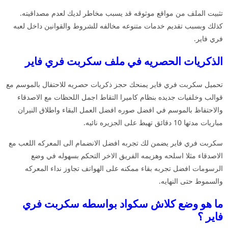
تثبيت الملف من مواقع موثوقه قد يسبب مخاطر لديك لعدم مصداقيته.
كذلك وبسبب تقديم خدمات متنوعه مخالفه للشروط والقوانين داخل لعبه
فري فاير.
الذكريات الحصريه في ملف سكربت فري فاير
تحميل سكربت فري فاير يمنحك حجز ذكريات حصريه للاحتفال بالموسم مع
قوالب وخلفيات جديده بنظام كاميرا التقاط اجمل اللحظات مع الاصدقاء
والاحتفاظ بالموسم في افضل صوره افضل العمل البقاء واطلاق النيران
مباريات مدتها 10 دقائق تهبط على الجزيره نائيه.
سكربت فري فاير يضمن لك تجربه افضل الانضمام الى المعركه اللعب مع
الاصدقاء مثلا اسلحه وهزيمه الفريق الاخر التحكم بسهوله في وضع
الرسومات افضل تجربه بقاء ممكنه على الهواتف تجاوز نداء المعركه
والسموط حتى النهايه.
ما هو وضع كلاش سكواد بواسطه سكربت فري
فاير ؟