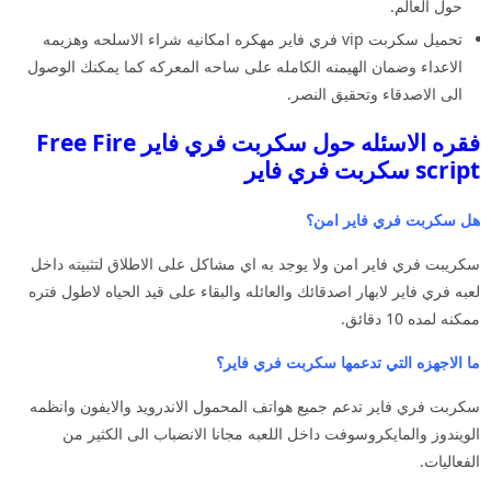
حول العالم.
تحميل سكربت vip فري فاير مهكره امكانيه شراء الاسلحه وهزيمه
الاعداء وضمان الهيمنه الكامله على ساحه المعركه كما يمكنك الوصول
الى الاصدقاء وتحقيق النصر.
فقره الاسئله حول سكربت فري فاير Free Fire
script سكربت فري فاير
هل سكربت فري فاير امن؟
سكريبت فري فاير امن ولا يوجد به اي مشاكل على الاطلاق لتثبيته داخل
لعبه فري فاير لابهار اصدقائك والعائله والبقاء على قيد الحياه لاطول فتره
ممكنه لمده 10 دقائق.
ما الاجهزه التي تدعمها سكربت فري فاير؟
سكربت فري فاير تدعم جميع هواتف المحمول الاندرويد والايفون وانظمه
الويندوز والمايكروسوفت داخل اللعبه مجانا الانضباب الى الكثير من
الفعاليات.