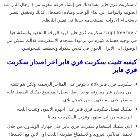
√
سكربت فري فاير مساعدتك في إنشاء فرقه مكونه من 4 رجال للدردشه
الصوتيه والتواصل لرد نداء الواجب وقياده الاصدقاء. كذلك وتحقيق النصر
باستخدام الادوات المستخدمه حديثا في نفس اللحظه.
√
script free fire سكربت فري فاير قريه الورقه المخفيه واستكشافها
في توجيه هجمات كبيره في برمودا تستخدم الاسكريبت. كذالك تتمكن من
الوصول الى الانزال الجوي في كلاش سكواد وتخطيط النينجوتسو.
كيفيه تثبيت سكربت فري فاير اخر اصدار سكربت
فري فاير
سكربت فري فاير apk لا يتوفر على المتاجر الرسميه ولكن يتم تثبيته
من مصادر غير معروفه يوجد رابط اسفل الموضوع يمكنك الضغط عليه
وننتظر حتى يتم تجهيزه من جوجل بلاي.
يمكنك تفعيل
سكربت فري فاير
على اجهزه الايفون وتثبيت اللعبه
الرسميه من ابل ستور. وتنزيل السكريبت مجانا.
الان يمكنك استخدام سكربت فري فاير على جهازك الويندوز. من خلال
تحميل محاكي اندرويد والاستمتاع بطريقه اللعب اون لاين مع الاصدقاء