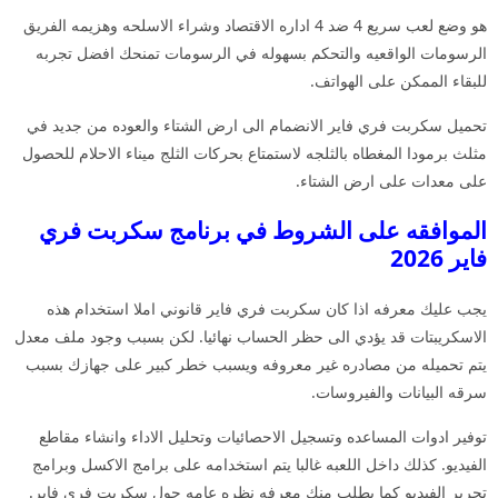
هو وضع لعب سريع 4 ضد 4 اداره الاقتصاد وشراء الاسلحه وهزيمه الفريق
الرسومات الواقعيه والتحكم بسهوله في الرسومات تمنحك افضل تجربه
للبقاء الممكن على الهواتف.
تحميل سكربت فري فاير الانضمام الى ارض الشتاء والعوده من جديد في
مثلث برمودا المغطاه بالثلجه لاستمتاع بحركات الثلج ميناء الاحلام للحصول
على معدات على ارض الشتاء.
الموافقه على الشروط في برنامج سكربت فري
فاير 2026
يجب عليك معرفه اذا كان سكربت فري فاير قانوني املا استخدام هذه
الاسكريبتات قد يؤدي الى حظر الحساب نهائيا. لكن بسبب وجود ملف معدل
يتم تحميله من مصادره غير معروفه ويسبب خطر كبير على جهازك بسبب
سرقه البيانات والفيروسات.
توفير ادوات المساعده وتسجيل الاحصائيات وتحليل الاداء وانشاء مقاطع
الفيديو. كذلك داخل اللعبه غالبا يتم استخدامه على برامج الاكسل وبرامج
تحرير الفيديو كما يطلب منك معرفه نظره عامه حول سكربت فري فاير.