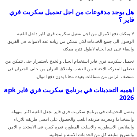
هل يوجد مدفوعات من اجل تحميل سكربت فري
فاير ؟
لا يمكنك دفع الاموال من اجل تفعيل سكربت فري فاير داخل اللعبه
الوصول الى جميع الخدمات لكي تتمكن من زياده عدد الاموات في الفريق
والبقاء على قيد الحياه لاطول فتره ممكنه
تحميل سكربت فري فاير استخدام الحيل والخدع باستمرار حتى تتمكن من
تخطي المعركه الاختباء بين العشب واطلاق النيران من خلف الجدران في
منتصف الراس من مسافات بعيده مجانا بدون دفع اموال.
اهميه التحديثات في برنامج سكربت فري فاير apk
2026
بفضل التحديثات في برنامج سكربت فري فاير تجعل اللعبه اكثر سهوله
واستخداما ومعرفه طريقه اللعب والحصول على افضل طريقه للازياء
والملابس الاسطوريه والاسلحه المطوره قدره كبيره في الاستخدام الامن
والسريع متابعه كل من الخدمات الامنه والمجانيه.