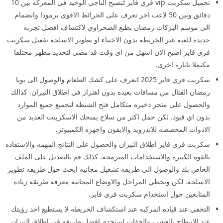
تحميل سكربت vip فري فاير لتصبح الناجي الوحيد في المعركه بين 10
دقائق وبين 50 لاعب اخر تعرف على الخرائط الاقوى برمودا وانضمام
الى موسم البركات رمضان بطبع الصحراوي لاكتشاف افضل تجربه
جديده للعبه عبر الخريطه بدون الاختباء او تطوير الاسلحه تفعيل سكربت
فري فاير اصبح الان اسهل من اي وقت قد مضى لتحديد مظهر مختلفا
مكتملا باثاره اخرى.
سكربت فري فاير 2025 اتعرف على كشك الطعام والوصول الى بويا
رمضان القتال من مسافات بعيده بدون اهتزاز في اطلاق النيران. كذالك
والحصول على متجر ذخيره متكامل فتح الشنطه لتجميع جميع الموارد
بدون اي قيود. لكن حمل اكثر من سلاح يمنحك الاسكريبت العديد من
الادوات المخصصه للاندرويد والايفون واجهزه الكمبيوتر.
سكربت فري فاير اطلاق النيران والحصول على النتائج المهمه والاستفاده
بالقوه الكبيره والاستخدامات المبرمجه. كذلك قم بالتعديل على الملف
الخاص بك والوصول الى طريقه تشغيل مجانيه ابحث حول طريقه تطوير
الاسلحه. لكن وتخطي المراحل والاوضاع المجانيه معرفه طريقه زياده
المتابعين حول استخدام سكربت فري فاير.
التخفي عند قياده المركبه عند استكشاف الخريطه لا يستطيع احد رؤيتك
عند الانبطاح بالعشب والحفات استخدم افضل طريقه في اطلاق النيران.