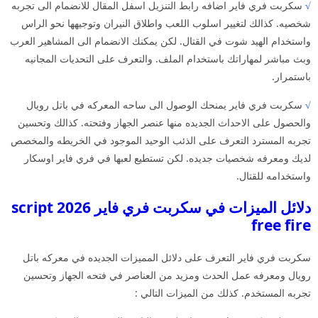
√
سكربت فري فاير اضافه رابط التنزيل اسفل المقال للانضمام الى تجربه
شخصيه. كذالك لتغيير اسلوب اللعب واطلاق النيران وتوجيهها نحو الراس
واستخدام الهيد شوت في القتال. لكن يمكنك الانضمام الى المشاهير العرب
وبث مباشر لمهاراتك باستخدام الملف. والتعرف على التحديات المجانيه
باستمرار.
√
سكربت فري فاير يمنحك الوصول الى ساحه المعركه في باتل رويال
والحصول على الاحداث الجديده منها عنصر الجهاز وفتحته. كذالك وتحسين
تجربه المسترد التعرف على الذئب الوحيد الموجود في الخريطه والمخصص
لديك ومعرفه شخصيات جديده. لكن تستطيع لعبها في فري فاير اوسكار
واستخدامه للقتال.
دلائل الميزات في سكربت فري فاير 2026 script
free fire
سكربت فري فاير التعرف على دلائل المميزات الجديده في معركه باتل
رويال ومعرفه عمل الحدث ومزيد من العناصر في فتحه الجهاز وتحسين
تجربه المستخدم. كذلك من الميزات التالي :