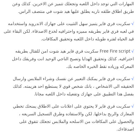
المهارات التي توجد داخل اللعبه وتجعلك تتميز عن الاخرين. كذلك وعن
طريق اطلاق طلقه ناريه يطلق عليها هيد شوت في منتصف الراس.
√
سكربت فري فاير يتميز سهل التثبيت على جهازك الاندرويد واستخدامه
في لعبه فري فاير بطريقه مميزه واحترافيه لخدع الاصدقاء. لكن البقاء على
قيد الحياه لفتره طويله داخل اللعبه وتحقيق المكافات.
√
Free Fire script سكربت فري فاير هيد شوت امن للقتال بطريقه
احترافيه. كذلك وتحقيق الهدايا وتصبح الناجي الوحيد انت وفريقك داخل
المعركه وزياده نقط الخبره الخاصه بك.
√
سكربت فري فاير يمكنك التعبير عن نفسك وشراء الملابس وارسال
الحقيقه الى الاشخاص ، بانك شخص قوي لا يستطيع احد هزيمته. كذلك
بفضل هذا التطبيق على جهازك وتفعيله داخل اللعبه مجانا.
√
سكربت فري فاير لا يحتوي على اعلانات على الاطلاق يمنحك تخطي
المعارك والربح بداخلها. لكن والاستفاده وطرق التسجيل السريعه ،
والحصول على المكافات من الاسلحه والملابس تجعلك تتفوق على
اصدقاءك.