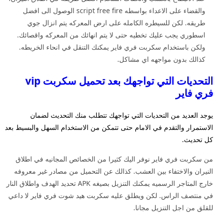
والقضاء على الاعداء بواسطه script free fire الوصول الى افضل
طريقه. لكن للسيطره الكامله على ارض المعركه يتم انزال جوي
اسطوري يجب عليك تخطيه حتى لا يتم انهائك من المعركه واقصائك.
ولكن باستخدام سكربت فري فاير يمكنك التنقل في انحاء الخريطه.
كذالك بدون مواجهه اي مشاكل.
التحديات التي تواجهك بعد تحميل سكربت vip
فري فاير
يوجد العديد من التحديات التي تواجهك تتطلب منك التحديث لضمان
الاستمرار والتقدم في الامام حتى تتمكن من الاستخدام السهل والبسيط بعد
كل تحديث.
من سكربت فري فاير نوفر اليك كثيرا من الخصائص المجانيه في اطلاق
النيران والاختفاء بين العشب. كذالك عن التحميل من مصادر غير معروفه
خارج المتاجر الرسميه يمكنك التنزيل بصيغه APK تحديد الهدف واطلاق النار
في منتصف الراس. لكن ويطلق عليه سكربت هيد شوت فري فاير لا داعي
للقلق من اجل التنزيل مجانا.