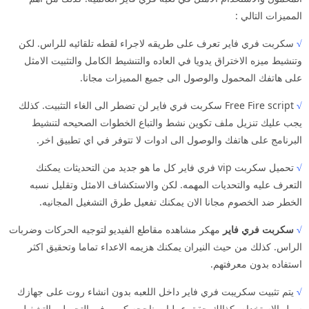
المميزات التالي :
√
سكربت فري فاير تعرف على طريقه لاجراء لقطه تلقائيه للراس. لكن
وتنشيط ميزه الاختراق يدويا في العاده والتنشيط الكامل والتثبيت الامثل
على هاتفك المحمول والوصول الى جميع المميزات مجانا.
√
Free Fire script سكربت فري فاير لن تضطر الى الغاء التثبيت. كذلك
يجب عليك تنزيل ملف تكوين نشط والتباع الخطوات الصحيحه لتنشيط
البرنامج على هاتفك والوصول الى ادوات لا تتوفر في اي تطبيق اخر.
√
تحميل سكربت vip فري فاير كل ما هو جديد من التحديثات يمكنك
التعرف عليه والتحديات المهمه. لكن والاستكشاف الامثل وتقليل نسبه
الخطر ضد الخصوم مجانا الان يمكنك تفعيل طرق التشغيل المجانيه.
√
سكربت فري فاير
مهكر مشاهده مقاطع الفيديو لتوجيه الحركات وضربات
الراس. كذلك من حيث النيران يمكنك هزيمه الاعداء تماما وتحقيق اكثر
استفاده بدون معرفتهم.
√
يتم تثبيت سكريبت فري فاير داخل اللعبه بدون انشاء روت على جهازك
سهل الاستخدام. كذالك حقق عمليات ناجحه كبيره في التحميل والتشغيل