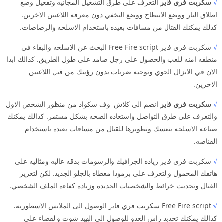
√
سكربت فري فاير
التعرف على طرق التشغيل المجانيه وتفعيل وضع
اطلاق النار ووضع الانبطاح ووضع التخفي دون معرفه اللاعبين الاخرين.
كذلك يمكنك القتال من مسافات بعيده باستخدام الاسلحه والرصاصات.
√
سكربت فري فاير Free Fire script البحث عن الاسلحه والبقاء في
منطقه امنه للعب والحصول على رجل صامد على طول الطريق. كذالك ابدا
الان في الانزال الجوي وتوجيه ضربات بدون رؤيتك من قبل اللاعبين
الاخرين.
√
سكربت فري فاير
انضم الى كلاش اوف سكواد من منظور الشخص الاول
والتعرف على طرق التواصل واستعاده الصحه بشكل مستمر. كذالك يمكنك
صناعه الاسلحه بنفسك وتطويرها للقتال من مسافات بعيده باستخدام
القناصه.
√
سكربت فري فاير زياده الجرافيك والرسومات بدقه عاليه ومثاليه على
هاتفك المحمول والتعرف على برمودا مغطاه بالجلو الجديد. لكن لتعزيز
القتال وتحديث خرائط والشخصيات الجديده وزياده كفاءه الملف الشخصي.
√
Free Fire script سكربت فري فاير الوصول الى الملابس الاسطوريه.
كذالك يمكنك تحديد راس العدو للوصول الى الهيد شوت والقضاء على