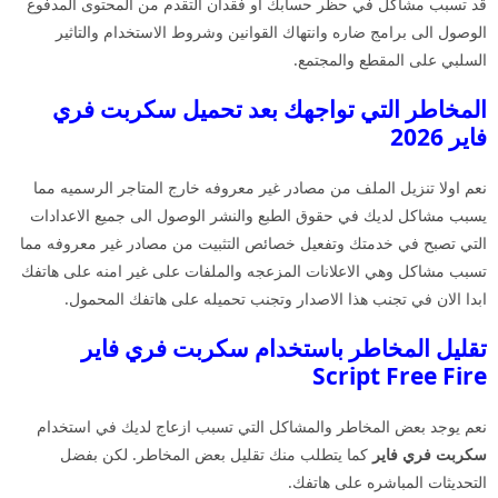
قد تسبب مشاكل في حظر حسابك او فقدان التقدم من المحتوى المدفوع
الوصول الى برامج ضاره وانتهاك القوانين وشروط الاستخدام والتاثير
السلبي على المقطع والمجتمع.
المخاطر التي تواجهك بعد تحميل سكربت فري
فاير 2026
نعم اولا تنزيل الملف من مصادر غير معروفه خارج المتاجر الرسميه مما
يسبب مشاكل لديك في حقوق الطبع والنشر الوصول الى جميع الاعدادات
التي تصبح في خدمتك وتفعيل خصائص التثبيت من مصادر غير معروفه مما
تسبب مشاكل وهي الاعلانات المزعجه والملفات على غير امنه على هاتفك
ابدا الان في تجنب هذا الاصدار وتجنب تحميله على هاتفك المحمول.
تقليل المخاطر باستخدام سكربت فري فاير
Script Free Fire
نعم يوجد بعض المخاطر والمشاكل التي تسبب ازعاج لديك في استخدام
سكربت فري فاير
كما يتطلب منك تقليل بعض المخاطر. لكن بفضل
التحديثات المباشره على هاتفك.