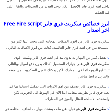
داخل لعبه فري فاير الافضل. لكن يوجد العديد من التحديثات والبقاء على
قيد الحياه.
ابرز خصائص سكربت فري فاير Free Fire script
اخر اصدار
سكربت فري فاير من اقوى الملفات المجانيه التي يبحث عنها كثير من
المستخدمين في لعبه فري فاير العالميه. كذلك من ابرز الاضافات التالي :
√
تفعيل كثير من المهارات بدون بند في لعبه فري فاير وتثبيت اقوى
سكربت فري فاير
على جهازك المحمول. كذلك بدون دفع اموال وبالتالي
تستطيع الربح دائما في المعارك. لكن يمكنك تفعيل السكريبت من موقعنا
والتنزيل برابط مباشر.
√
سكريبت فري فاير يصنف من اهم الادوات التي يمكنك استخدامها في
لعبه فري فاير بطريقه مجانيه ابدا الان في الهبوط الى الجزيره. لكن
واستخدم الاسلحه للقتال والفوز في المعارك.
√
سكربت فري فاير
هو عباره عن ملف يمنحك مهارات اضافيه مختلفه عن