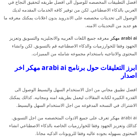
افضل التطبيقات المخصصه للوصول الى افضل طريقه لتحقيق النجاح في
العربي بالذكاء الاصطناعي. لكن من توفير كافه الخدمات المقدمه لديك
الوصول الى تحديثات مخصصه على الاندرويد بدون اعلانات يمكنك معرفه ما
هو جديد من التحديثات الامنه.
arabi ai مهكر
معرفه جميع اللغات العربيه والانجليزيه والتسويق وتعزيز
الجهود وفقا للخوارزميات والذكاء الاصطناعيه قم بالتسويق. لكن وانشاء
المحتوى والانتاجيه باستخدام مجموعه شامله من المميزات.
ابرز التعليقات حول برنامج arabi ai مهكر اخر
اصدار
افضل تطبيق مجاني من اجل الاستخدام السهل والبسيط الوصول الى
القدره الكبيره لكتابه المقالات ليعمل بطريقه امنه ومجانيه. كذالك يمكنك
الاشتراك في النسخه المدفوعه من اجل الاستخدام السهل والبسيط.
arabi ai مهكر تعرف على جميع الادوات المتخصصه من اجل التسويق.
كذالك وتعزيز الجهود وفقا للخوارزميات الخاصه بالذكاء الاصطناعي انشاء
المحتوى بسهوله بجوده عاليه وفقا للروبوتات الذكيه مجانا.