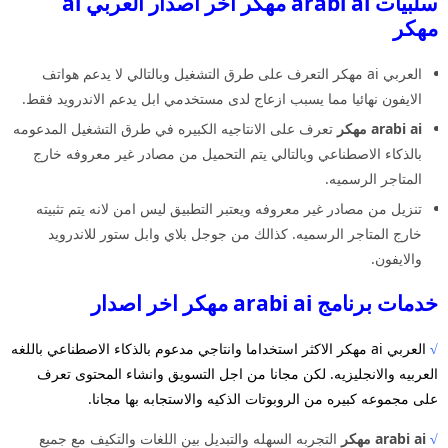
سلبيات arabi ai مهكر اخر اصدار العربي ai
مهكر
العربي ai مهكر التعرف على طرق التشغيل وبالتالي لا يدعم هواتف
الايفون نهائيا مما يسبب ازعاج لدى مستخدمي ابل يدعم الاندرويد فقط.
arabi ai مهكر
تعرف على الانتاجيه الكبيره في طرق التشغيل المدعومه
بالذكاء الاصطناعي وبالتالي يتم التحميل من مصادر غير معروفه خارج
المتاجر الرسميه.
تنزيل من مصادر غير معروفه ويعتبر التطبيق ليس امن لانه يتم تثبيته
خارج المتاجر الرسميه. كذالك من جوجل بلاي وابل ستور للاندرويد
والايفون.
خدمات برنامج arabi ai مهكر اخر اصدار
√
العربي ai مهكر الاكثر استخداما وانتاجي مدعوم بالذكاء الاصطناعي باللغه
العربيه والانجليزيه. لكن مجانا من اجل التسويق وانشاء المحتوى تعرف
على مجموعه كبيره من الروبوتات الذكيه والاستجابه بها مجانا.
√
arabi ai مهكر
التجربه السهله والتبديل بين اللغات والتكيف مع جميع