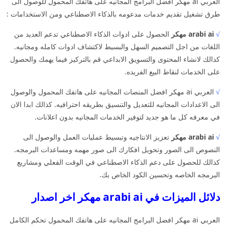
العربي ai مهكر افضل البرامج المجانيه على هاتفك المحمول للوصول الى
طرق تشغيل تقديم خدمات مدعومه بالذكاء الاصطناعي ومن الاستخدامات :
√
arabi ai مهكر
الحصول على ادوات الذكاء الاصطناعي تدعم العديد من
اللغات من اجل التصميم السهل والبسيط لاكتشاف ادوات كامله ومجانيه.
كذالك لانشاء المحتوى والتسويق الابداعي قم بالتركيز فيما يهمك والحصول
على الخدمات لنقاط البيع الفريده.
√
العربي ai مهكر افضل المنصات المجانيه على هاتفك المحمول والوصول
الى الاعدادات المجانيه للتعديل والتنسيق بطريقه احترافيه. كذالك ابدا الان
في معرفه كل ما هو جديد لتوفير الخدمات المجانيه بدون اعلانات.
√
arabi ai مهكر
تعزيز الانتاجيه وتبسيط عمليات العمل والوصول الى
النصوص الى الصور وتحويل افكارك الى صور مهمه ومساعدات البرمجه.
كذالك للحصول على دعم الذكاء الاصطناعي في الوقت الفعلي ومشاريع
البرمجه الخاصه وتحسين الكود الخاص بك.
دلائل الميزات في arabi ai مهكر اخر اصدار
العربي ai مهكر افضل البرامج المجانيه على هاتفك المحمول تحكم الكامل