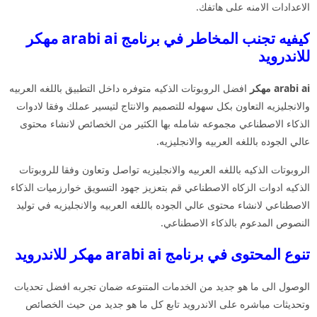
الاعدادات الامنه على هاتفك.
كيفيه تجنب المخاطر في برنامج arabi ai مهكر
للاندرويد
arabi ai مهكر
افضل الروبوتات الذكيه متوفره داخل التطبيق باللغه العربيه
والانجليزيه التعاون بكل سهوله للتصميم والانتاج لتيسير عملك وفقا لادوات
الذكاء الاصطناعي مجموعه شامله بها الكثير من الخصائص لانشاء محتوى
عالي الجوده باللغه العربيه والانجليزيه.
الروبوتات الذكيه باللغه العربيه والانجليزيه تواصل وتعاون وفقا للروبوتات
الذكيه ادوات الزكاه الاصطناعي قم بتعزيز جهود التسويق خوارزميات الذكاء
الاصطناعي لانشاء محتوى عالي الجوده باللغه العربيه والانجليزيه في توليد
النصوص المدعوم بالذكاء الاصطناعي.
تنوع المحتوى في برنامج arabi ai مهكر للاندرويد
الوصول الى ما هو جديد من الخدمات المتنوعه ضمان تجربه افضل تحديات
وتحديثات مباشره على الاندرويد تابع كل ما هو جديد من حيث الخصائص