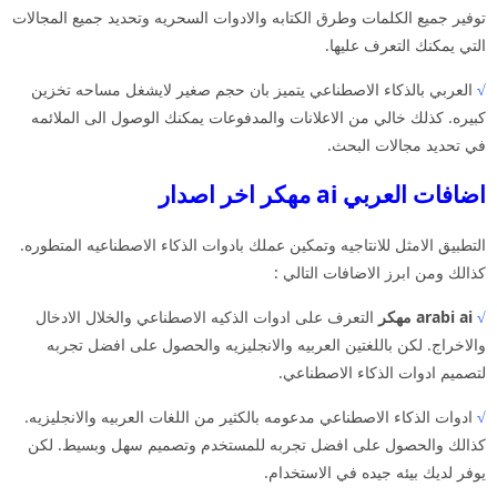
توفير جميع الكلمات وطرق الكتابه والادوات السحريه وتحديد جميع المجالات
التي يمكنك التعرف عليها.
√
العربي بالذكاء الاصطناعي يتميز بان حجم صغير لايشغل مساحه تخزين
كبيره. كذلك خالي من الاعلانات والمدفوعات يمكنك الوصول الى الملائمه
في تحديد مجالات البحث.
اضافات العربي ai مهكر اخر اصدار
التطبيق الامثل للانتاجيه وتمكين عملك بادوات الذكاء الاصطناعيه المتطوره.
كذالك ومن ابرز الاضافات التالي :
√
arabi ai مهكر
التعرف على ادوات الذكيه الاصطناعي والخلال الادخال
والاخراج. لكن باللغتين العربيه والانجليزيه والحصول على افضل تجربه
لتصميم ادوات الذكاء الاصطناعي.
√
ادوات الذكاء الاصطناعي مدعومه بالكثير من اللغات العربيه والانجليزيه.
كذالك والحصول على افضل تجربه للمستخدم وتصميم سهل وبسيط. لكن
يوفر لديك بيئه جيده في الاستخدام.