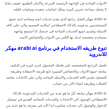
الادوات المتاحه في الواجهه الرئيسيه السرعه والامان التطبيق خفيف تماما
لا يشغل مساحه تخزين كبيره يمتلك ايجابيات متعدده وسلبيات قليله.
arabi ai مهكر افضل برامج الذي يقدم خدمات امنه ومجانيه لدى جميع
المستخدمين مدعومه بالذكاء الاصطناعي امكانيه التصميم والرد على كافه
الاسئله وتقديم جميع الخدمات المتاحه في خدمتك انا استمتع بواجهه
مستخدم مخصصه لديك بها الكثير من الادوات والخصائص الامنه.
تنوع طريقه الاستخدام في برنامج arabi ai مهكر
للاندرويد
افضل البرامج المتخصصه على هاتفك المحمول قدره كبيره في التكيف
متابعه جميع الادوات والخصائص المميزه تابع طريقه الاستفاده وطريقه
التشغيل تقديم كافه الخدمات والاسئله المتاحه والرد على الاجابات متابعه
العملات وطريقه انشاء اكثر من حساب.
arabi ai مهكر متابعه كل ما هو جديد من الخدمات المدعومه بالذكاء
الاصطناعي الوصول الى الاعدادات والخدمات المجانيه الفيديو في تسجيل
الدخول والوصول الى تحديات مباشره ابدا الان في معرفه ما هو جديد من