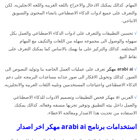
المهام. كذالك يمكنك الادخال والاخراج باللغه العربيه واللغه الانجليزيه. لكن
والتعرف على جميع ادوات الذكاء الاصطناعي بانشاء المحتوى والتسويق
الانتاجي.
√
تحسين التطبيقات والتعرف على ادوات الذكاء الاصطناعي والعمل بكل
سهوله والوصول الى مجموعه سهله من اللغات والتكيف مع المهام
المختلفه. كذالك والتركيز على ما يهمك بالاساس كما يمكنك التعرف على
نقاط البيع.
√
arabi ai مهكر
تعرف على عمليات العمل الخاصه بنا وتوليد النصوص الى
الصور. كذالك وتحويل الافكار الى صور جذابه مساعدات البرمجه على دعم
الذكاء الاصطناعي واحتياجات المستخدمين وتلبيه اللغات العربيه والانجليزيه.
√
العربي ai مهكر فحص التطبيقات وتصميم الادوات للذكاء الاصطناعي
والعمل داخل بيئه التطبيق وتوفير تجربها منسقه وفعاله. كذالك يمكنك
الاستفاده من تحديث هذا الاصدار ومعالجه الاخطاء.
استخدامات برنامج arabi ai مهكر اخر اصدار