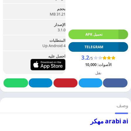
بحجم
31.21 MB
الإصدار
3.1.0
تحميل APK
المتطلبات
Up Android 4
TELEGRAM
احصل عليه
3.2
/5
الأصوات:
10,000
نقل
وصف
arabi ai مهكر