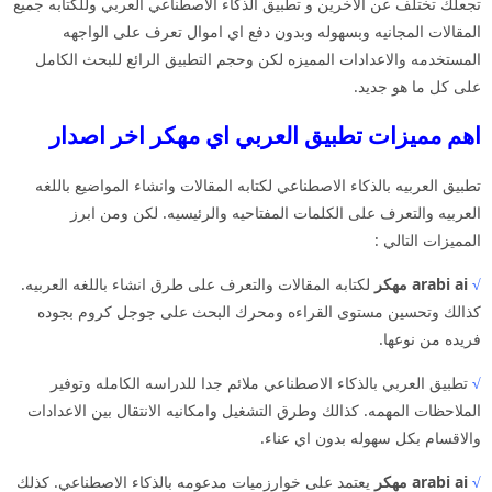
تجعلك تختلف عن الاخرين و تطبيق الذكاء الاصطناعي العربي وللكتابه جميع
المقالات المجانيه وبسهوله وبدون دفع اي اموال تعرف على الواجهه
المستخدمه والاعدادات المميزه لكن وحجم التطبيق الرائع للبحث الكامل
على كل ما هو جديد.
اهم مميزات تطبيق العربي اي مهكر اخر اصدار
تطبيق العربيه بالذكاء الاصطناعي لكتابه المقالات وانشاء المواضيع باللغه
العربيه والتعرف على الكلمات المفتاحيه والرئيسيه. لكن ومن ابرز
المميزات التالي :
√
arabi ai مهكر
لكتابه المقالات والتعرف على طرق انشاء باللغه العربيه.
كذالك وتحسين مستوى القراءه ومحرك البحث على جوجل كروم بجوده
فريده من نوعها.
√
تطبيق العربي بالذكاء الاصطناعي ملائم جدا للدراسه الكامله وتوفير
الملاحظات المهمه. كذالك وطرق التشغيل وامكانيه الانتقال بين الاعدادات
والاقسام بكل سهوله بدون اي عناء.
√
arabi ai مهكر
يعتمد على خوارزميات مدعومه بالذكاء الاصطناعي. كذلك