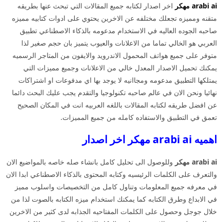
arabi ai مهكر
اخر اصدار لكتابه جميع المقالات التي تبحث عنها بطريقه
متقنه ومميزه تجعلك مختلفه عن الاخرين يحتوي على ادوات كتابيه مميزه
صاحبه الجوده العاليه في الاستخدام مدعومه بالذكاء الاصطناعي تطبيق
العربي هو الخالي تماما من الاعلانات والعيوب يتميز بان حجم صغير لذا
متوفر على جميع هواتف المحمول الاندرويد والايفون من المتاجر الرسميه
يمكنك تحميل الاصدار المعدل خالي من الاعلانات وجميع مميزات التي
يمتلكها التطبيق مدعومه ومجاانيه لا يوجد بها اي مدفوعات او اشتراكات
نهائيا ونحن الان في عالم صاحبه تكنولوجيا والتقدم يجب عليك البحث دائما
عن افضل طريقه لكتابه المقالات باللغه العربيه انت في المكان الصحيح
تعمق في التطبيق والاستفاده كامله من جميع المميزات.
اهميه arabi ai مهكر اخر اصدار
arabi ai مهكر
وللوصول الى تحليل كامل بانشاء صله خاصه بالمواضيع الان
والتعرف على الكلمات الرئيسيه وكتابه المحتوى بالذكاء الاصطناعي ابدا الان
في معرفه جميع المعلومات وتناول كامل من التخصيصات واسلوب مميز
في الابداع وطرق الكتابه كما يمكنك استخدام ميزه الكتابه بالصوت لذا من
خلال جوجل وحصول على الكلمات المفتاحيه الجذابه لدى كثير من الاخرين