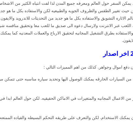
 يمكن السفر حول العالم ومعرفه جميع المدن لذا لفت انتباه الكثير من الاشخ
ن حيث تغيير الطقس والظروف الجويه والطبيعيه لكن والاستفاده بكل ما هو جد
الاثاره التشويق والاستفاده بكل ما هو جديد من التحديثات للاندرويد والايفون 
 اللعب عبر الانترنت ولارسال دعوه الى صديق ما للعب معا وتحقيق منافسه شري
ستفاده بطرق التشغيل المجانيه لتحقيق الارباح والعملات المعدنيه كما يمكن
ايفون.
ن دفع اموال وجواهر. كذلك من اهم المميزات التالي :
 من السيارات الخارقه يمكنك الوصول اليها وتحديد سياره مناسبه حتى تتمكن م
ر من الاعمال المجانيه والمتغيرات في الاماكن الحقيقيه. لكن حول العالم ابدا ف
 يمكنك الاستخدام. لكن والتعرف على طريقه التحكم البسيطه والقياده الممتعه 