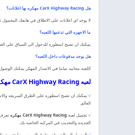
هل CarX Highway Racing مهكره بها اعلانات؟
لا يوجد اي اعلانات على الاطلاق في هاتفك المحمول ت
ما الاجهزه التي تدعمها اللعبه؟
يمكنك ان تصبح اسطوره للدخول الى السباق على الطرق
هل يوجد مدفوعات داخل اللعبه؟
اللعبه مجانيه تماما في الاصدار المهكر يمكنك الوصول 
لعبه CarX Highway Racing مهكره اخر اصدار
√
يمكنك ان تصبح اسطوره على الطرق السريعه والاست
العالم.
√
تحميل لعبه
CarX Highway Racing مهكره
تعرف ع
الجديده والتحديث في المركبه الخاصه بك.
√
الوصول الى الشرطه وطرق الهروب منها حتى تتمكن م