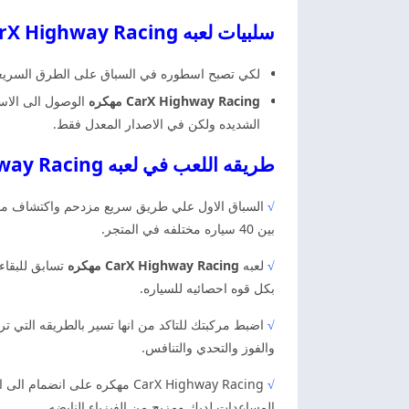
سلبيات لعبه CarX Highway Racing مهكره اخر اصدار
لكي تصبح اسطوره في السباق على الطرق السريعه و
CarX Highway Racing مهكره
الوصول الى الاسط
الشديده ولكن في الاصدار المعدل فقط.
طريقه اللعب في لعبه CarX Highway Racing مهكره اخر اصدار
√
السباق الاول علي طريق سريع مزدحم واكتشاف ما تسع
بين 40 سياره مختلفه في المتجر.
√
لعبه
CarX Highway Racing مهكره
تسابق للبقاء 
بكل قوه احصائيه للسياره.
√
اضبط مركبتك للتاكد من انها تسير بالطريقه التي تري
والفوز والتحدي والتنافس.
√
CarX Highway Racing مهكره 
المساعدات لديك ومزيج من الفيزياء النابضه.