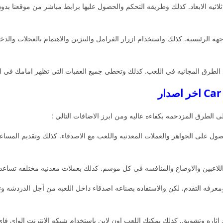
ثلاثيه الابعاد. كذلك وطريقه التحكم والحصول عليها برابط مباشر من موقعنا ب
هه الرئيسيه. كذلك واستخدام ازرار الفرامل والبنزين والاهتمام بالعجلات وا
لطرق المجانيه في اللعب. كذلك وتخطي جميع العقبات التي تظهر امامك في الط
 الطرق المزدحمه بكفاءه عاليه ومن ابرز الاضافات التالي :
صول على الجواهر والعملات المعدنيه واللعب مع الاصدقاء. كذلك وتقديم المسا
للاعبين والاوضاع والمنافسه في كل موسم. كذلك بعملات معدنيه مختلفه تساعد
ومعرفه التقدم. لكن والاستفاده بصناعه اصدقاء داخل اللعبه من أجل الدردشه و
اثاره وتشويق. كذلك يمكنك اللعب اون لاين باستخدام شبكه الانترنت الواي فاي 