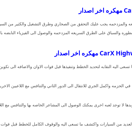
المزدحمه يجب عليك التحقق من الصحاري وطرق التشغيل والكثير من السيارات و
وره والسباق على الطرق السريعه المزدحمه والوصول الى الفيزياء النابضه بالح
ى اليه النقابه لتحديد الخطط وتنفيذها قبل فوات الاوان والاضافه الى تكوي
في الحزمه واكمل الجري للانتقال الى الدور الثاني والتنافس مع اللاعبين الاخري
دها لا توجد لعبه اخرى يمكنك الوصول الى المشاعر الخاصه بها والتنافس مع اللاع
على انضمام الى العديد من السيارات واكتشف ما تسعى اليه والوقوف الكامل للخطط قبل ف