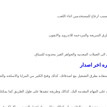
سبب ازعاج للمستخدمين اثناء اللعب.
 السريعه والمزدحمه للاندرويد والايفون.
الى العملات المعدنيه والجواهر الغير محدوده للسباق.
فاده بطرق التشغيل مع اصدقائك. كذلك وفتح الكثير من المزايا والاسلحه وا
لى المهام المقدمه اليك. كذالك وطريقه تنفيذها على طول الطريق كما يمكنك 
ن تنفيذ المهمه الخاصه بك. كذالك يتطلب منك اختيار العديد من الاماكن في 