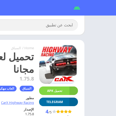
Home
/
السباق
مجانا
1.75.8
السباق
العاب مهكر
تحميل APK
مطور
TELEGRAM
CarX Highway Racing
الإصدار
4
/5
1.75.8