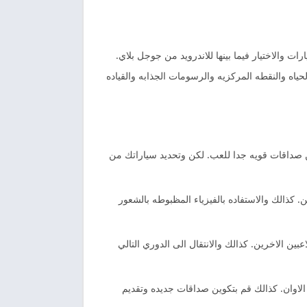
الاختيار فيما بينها للاندرويد من جوجل بلاي.
ياه والنقطه المركزيه والرسومات الجذابه والقياده
ن صداقات قويه جدا للعب. لكن وتحديد سياراتك من
ن. كذالك والاستفاده بالفيزياء المظبوطه بالشعور
بين الاخرين. كذالك والانتقال الى الدوري التالي
وات الاوان. كذالك قم بتكوين صداقات جديده وتقديم