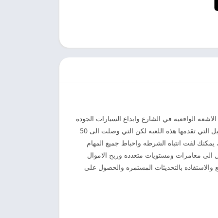
اشعه الواقعيه في الشارع وابداع السيارات الجوده
العاليه في الاستخدام متوفره على متجر جوجل بلاي لذا يمكن والاستفاده بالرابطه مباشره اسفل المقال والتعرف على عمليات التحميل التي تقدمها هذه اللعبه لكن التي وصلت الى 50
يمكنك لفت انتباه الشرطه واحباط جميع المهام
ول الى مغامرات ومستويات متعدده وربح الاموال
 والاستفاده بالتحديثات المستمره والحصول على