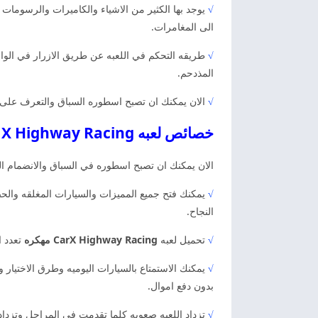
√
يوجد بها الكثير من الاشياء والكاميرات والرسومات 
الى المغامرات.
√
طريقه التحكم في اللعبه عن طريق الازرار في الواج
المذدحم.
√
الان يمكنك ان تصبح اسطوره السباق والتعرف على ا
خصائص لعبه Car X Highway Racing اخر اصدار
الان يمكنك ان تصبح اسطوره في السباق والانضمام الى
√
يمكنك فتح جميع المميزات والسيارات المغلقه والح
النجاح.
√
تحميل لعبه
CarX Highway Racing مهكره
تعدد ا
√
يمكنك الاستمتاع بالسيارات اليوميه وطرق الاختيار 
بدون دفع اموال.
√
تزداد اللعبه صعوبه كلما تقدمت في المراحل وتزداد 