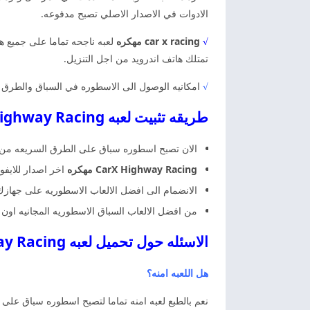
الادوات في الاصدار الاصلي تصبح مدفوعه.
√
car x racing مهكره
لعبه ناجحه تماما على جميع ه
تمتلك هاتف اندرويد من اجل التنزيل.
√
امكانيه الوصول الى الاسطوره في السباق والطرق ا
طريقه تثبيت لعبه CarX Highway Racing اخر اصدار
الان تصبح اسطوره سباق على الطرق السريعه من جو
CarX Highway Racing مهكره
اخر اصدار للايفو
الانضمام الى افضل الالعاب الاسطوريه على جهازك ا
من افضل الالعاب السباق الاسطوريه المجانيه اون 
الاسئله حول تحميل لعبه CarX Highway Racing مهكره
هل اللعبه امنه؟
نعم بالطبع لعبه امنه تماما لتصبح اسطوره سباق على