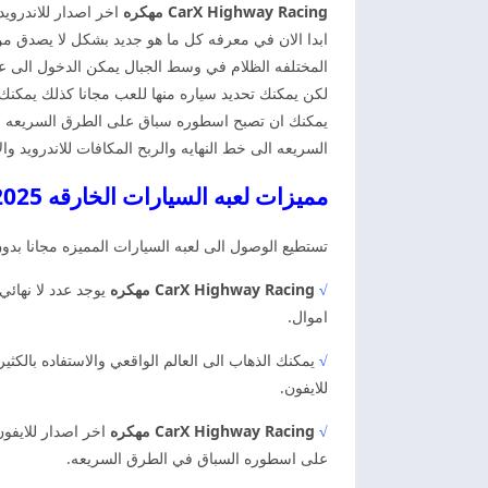
CarX Highway Racing مهكره
اخر اصدار للاندرويد
ابدا الان في معرفه كل ما هو جديد بشكل لا يصدق م
المختلفه الظلام في وسط الجبال يمكن الدخول الى عالم 
لكن يمكنك تحديد سياره منها للعب مجانا كذلك يمكنك
يمكنك ان تصبح اسطوره سباق على الطرق السريعه والا
السريعه الى خط النهايه والربح المكافات للاندرويد وال
مميزات لعبه السيارات الخارقه 2025 اخر اصدار
تستطيع الوصول الى لعبه السيارات المميزه مجانا بدو
√
CarX Highway Racing مهكره
يوجد عدد لا نهائي
اموال.
√
يمكنك الذهاب الى العالم الواقعي والاستفاده بالكثي
للايفون.
√
CarX Highway Racing مهكره
اخر اصدار للايفون
على اسطوره السباق في الطرق السريعه.