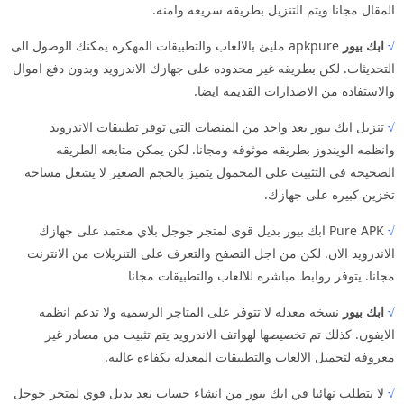
المقال مجانا ويتم التنزيل بطريقه سريعه وامنه.
√
ابك بيور
apkpure مليئ بالالعاب والتطبيقات المهكره يمكنك الوصول الى
التحديثات. لكن بطريقه غير محدوده على جهازك الاندرويد وبدون دفع اموال
والاستفاده من الاصدارات القديمه ايضا.
√
تنزيل ابك بيور يعد واحد من المنصات التي توفر تطبيقات الاندرويد
وانظمه الويندوز بطريقه موثوقه ومجانا. لكن يمكن متابعه الطريقه
الصحيحه في التثبيت على المحمول يتميز بالحجم الصغير لا يشغل مساحه
تخزين كبيره على جهازك.
√
Pure APK ابك بيور بديل قوى لمتجر جوجل بلاي معتمد على جهازك
الاندرويد الان. لكن من اجل التصفح والتعرف على التنزيلات من الانترنت
مجانا. يتوفر روابط مباشره للالعاب والتطبيقات مجانا
√
ابك بيور
نسخه معدله لا تتوفر على المتاجر الرسميه ولا تدعم انظمه
الايفون. كذلك تم تخصيصها لهواتف الاندرويد يتم تثبيت من مصادر غير
معروفه لتحميل الالعاب والتطبيقات المعدله بكفاءه عاليه.
√
لا يتطلب نهائيا في ابك بيور من انشاء حساب يعد بديل قوي لمتجر جوجل