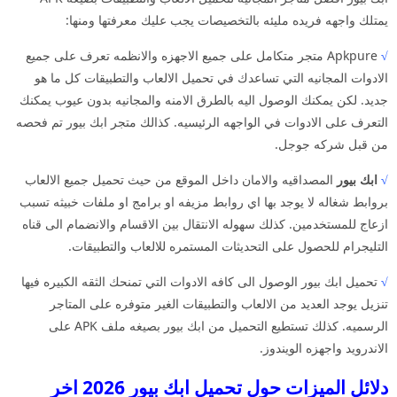
يمتلك واجهه فريده مليئه بالتخصيصات يجب عليك معرفتها ومنها:
√
Apkpure متجر متكامل على جميع الاجهزه والانظمه تعرف على جميع
الادوات المجانيه التي تساعدك في تحميل الالعاب والتطبيقات كل ما هو
جديد. لكن يمكنك الوصول اليه بالطرق الامنه والمجانيه بدون عيوب يمكنك
التعرف على الادوات في الواجهه الرئيسيه. كذالك متجر ابك بيور تم فحصه
من قبل شركه جوجل.
√
ابك بيور
المصداقيه والامان داخل الموقع من حيث تحميل جميع الالعاب
بروابط شغاله لا يوجد بها اي روابط مزيفه او برامج او ملفات خبيثه تسبب
ازعاج للمستخدمين. كذلك سهوله الانتقال بين الاقسام والانضمام الى قناه
التليجرام للحصول على التحديثات المستمره للالعاب والتطبيقات.
√
تحميل ابك بيور الوصول الى كافه الادوات التي تمنحك الثقه الكبيره فيها
تنزيل يوجد العديد من الالعاب والتطبيقات الغير متوفره على المتاجر
الرسميه. كذلك تستطيع التحميل من ابك بيور بصيغه ملف APK على
الاندرويد واجهزه الويندوز.
دلائل الميزات حول تحميل ابك بيور 2026 اخر