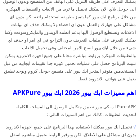
يمكنك التعرف على طريقه التنزيل على الهاتف من المتصفح وبدون الوصول
الى جوجل بلاي الان يمكنك تحميل ما تريد من الالعاب والتطبيقات المهكره
من خلال برنامج ابك بيور كما يتميز بطريقه استخدام رائعه لكن بدون اي
مشاكل على جهازك والعمل بدون اي اخطاء ولا يمكنك حذف اي لبيانات
الاعلانات وتستطيع الوصول اليها يدعم انظمه الويندوز والمايكروسوفت وكما
يمكنك التعرف على ملفات التعريف بدون التراجع في اي امر او حذف اي
شيء من خلال
ابك بيور
اصبح الامر المختلف وفي تحميل الالعاب
والتطبيقات المهكره بروابط مباشرة مجانا على جميع اجهزه الاندرويد يمكن
تثبيت البرنامج حصل على عمليات تحميل كبيره جدا تقييمات ايجابيه من قبل
المستخدمين متوفر المتجر ابك بيور على متصفح جوجل كروم ويوجد تطبيق
يعمل على هواتف الاندرويد فقط.
اهم مميزات ابك بيور 2026 ابك بيور APKPure
Pure APK اب كي بيور تطبيق متكامل للوصول الى المساحه الكامله
لتحديث التطبيقات. كذلك من اهم المميزات التالي :
√
تحميل ابك بيور يمكنك الاستفاده بهذا البرنامج على جميع اجهزه الاندرويد
بدون اي مشاكل على الاطلاق. لكن وتوفير الرابط تحميل مباشره اسفل