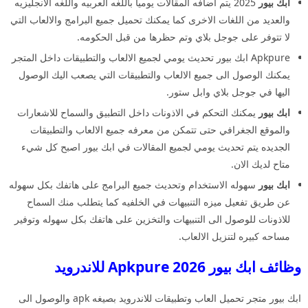
ابك بيور
2025 يتم اضافه المقالات يوميا باللغه العربيه واللغه الانجليزيه
والعديد من اللغات الاخرى كما يمكنك تحميل جميع البرامج والالعاب التي
لا تتوفر على جوجل بلاي وتم حظرها من قبل الحكومه.
Apkpure ابك بيور تحديث يومي لجميع الالعاب والتطبيقات داخل المتجر
يمكنك الوصول الى جميع الالعاب والتطبيقات التي يصعب اليك الوصول
اليها في جوجل بلاي وابل ستور.
ابك بيور
يمكنك التحكم في الاذونات داخل التطبيق والسماح للاشعارات
والموقع الجغرافي حتى تتمكن من معرفه جميع الالعاب والتطبيقات
الجديده يتم تحديث يومي لجميع المقالات في ابك بيور اصبح كل شيء
متاح لديك الان.
ابك بيور
سهوله الاستخدام وتحديث جميع البرامج على هاتفك بكل سهوله
عن طريق تفعيل ميزه التنبيهات في الخلفيه كما يتطلب منك السماح
للاذونات للوصول الى التنبيهات والتخزين على هاتفك بكل سهوله وتوفير
مساحه كبيره لتنزيل الالعاب.
وظائف ابك بيور 2026 Apkpure للاندرويد
ابك بيور متجر تحميل العاب وتطبيقات للاندرويد بصيغه apk والوصول الى