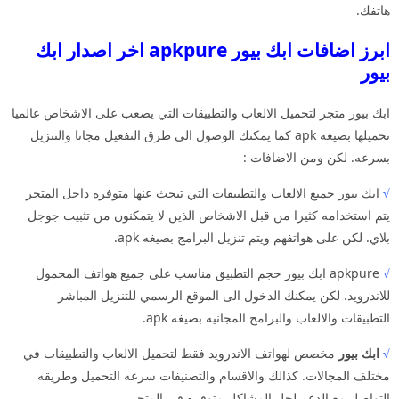
هاتفك.
ابرز اضافات ابك بيور apkpure اخر اصدار ابك
بيور
ابك بيور متجر لتحميل الالعاب والتطبيقات التي يصعب على الاشخاص عالميا
تحميلها بصيغه apk كما يمكنك الوصول الى طرق التفعيل مجانا والتنزيل
بسرعه. لكن ومن الاضافات :
√
ابك بيور جميع الالعاب والتطبيقات التي تبحث عنها متوفره داخل المتجر
يتم استخدامه كثيرا من قبل الاشخاص الذين لا يتمكنون من تثبيت جوجل
بلاي. لكن على هواتفهم ويتم تنزيل البرامج بصيغه apk.
√
apkpure ابك بيور حجم التطبيق مناسب على جميع هواتف المحمول
للاندرويد. لكن يمكنك الدخول الى الموقع الرسمي للتنزيل المباشر
التطبيقات والالعاب والبرامج المجانيه بصيغه apk.
√
ابك بيور
مخصص لهواتف الاندرويد فقط لتحميل الالعاب والتطبيقات في
مختلف المجالات. كذالك والاقسام والتصنيفات سرعه التحميل وطريقه
التواصل مع الدعم لحل المشاكل متوفره في المتجر.