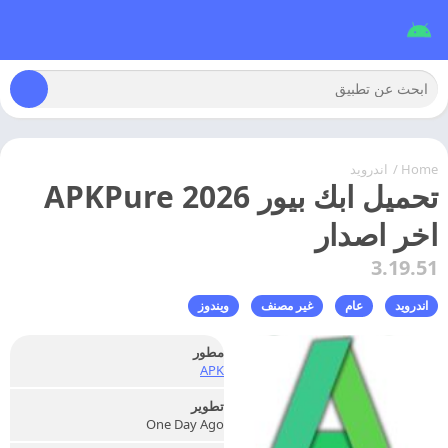
Home
/
اندرويد
تحميل ابك بيور 2026 APKPure
اخر اصدار
3.19.51
اندرويد
عام
غير مصنف
ويندوز
مطور
APK
تطوير
One Day Ago