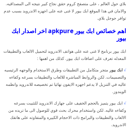
بلاي حول العالم ، على متصفح كروم حقق نجاح كبير نتيجه الى المصداقيه.
والامان في هذا الموقع ابك بيور لا غنى عنه على اجهزه الاندرويد بسبب عدم
توافر جوجل بلاي.
اهم خصائص ابك بيور apkpure اخر اصدار ابك
بيور
ابك بيور برنامج لا غنى عنه على هواتف الاندرويد لتحميل الالعاب والتطبيقات
المعدله تعرف على اضافات ابك بيور. كذلك من اهمها :
√
ابك بيور
متجر متكامل من التطبيقات وطرق الاستخدام والوجهه الرئيسيه
والتصميمات. لكن والروابط المباشره للالعاب والتطبيقات بسرعه وكفاءه
عاليه في التنزيل لا يدعم اجهزه الايفون نهائيا تم تخصيصه للاندرويد وانظمه
الويندوز.
√
ابك بيور يتميز بالحجم الخفيف على جهازك الاندرويد للتثبيت بسرعه
وكفاءه عاليه. لكن واستخدام محرك بحث قوي للوصول الى ما تريده من
الالعاب والتطبيقات والبرامج ذات الاحجام الكبيره والمتفاوته على هاتفك
الاندرويد.