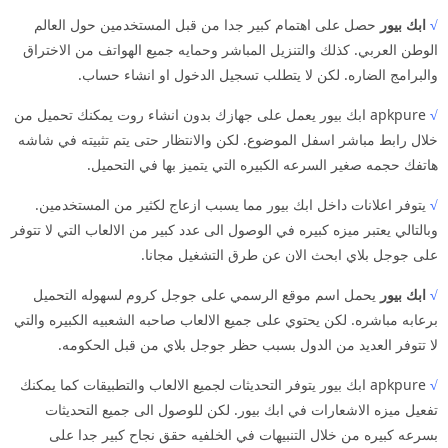
√
ابك بيور
حصل على اهتمام كبير جدا من قبل المستخدمين حول العالم
الوطن العربي. كذلك والتنزيل المباشر وحمايه جميع الهواتف من الاختراق
والبرامج الضاره. لكن لا يتطلب تسجيل الدخول او انشاء حساب.
√
apkpure ابك بيور يعمل على جهازك بدون انشاء روت يمكنك تحميل من
خلال رابط مباشر اسفل الموضوع. لكن والانتظار حتى يتم تثبيته في شاشه
هاتفك حجمه صغير السرعه الكبيره التي يتميز بها في التحميل.
√
يتوفر اعلانات داخل ابك بيور مما يسبب ازعاج لكثير من المستخدمين.
وبالتالي يعتبر ميزه كبيره في الوصول الى عدد كبير من الالعاب التي لا تتوفر
على جوجل بلاي ابحث الان عن طرق التشغيل مجانا.
√
ابك بيور
يحمل اسم موقع الرسمي على جوجل كروم لسهوله التحميل
برعابه مباشره. لكن يحتوي على جميع الالعاب صاحبه الشعبيه الكبيره والتي
لا تتوفر العديد من الدول بسبب حظر جوجل بلاي من قبل الحكومه.
√
apkpure ابك بيور يتوفر التحديثات لجميع الالعاب والتطبيقات كما يمكنك
تفعيل ميزه الاشعارات في ابك بيور. لكن للوصول الى جميع التحديثات
بسرعه كبيره من خلال التنبيهات في الخلفيه حقق نجاح كبير جدا على