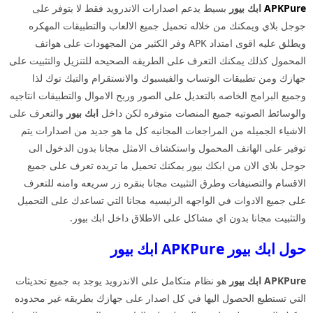
APKPure
ابك بيور
بسيط يدعم اصدارات الاندرويد فقط لا يتوفر على
جوجل بلاي ويمكنك من خلاله تحميل جميع الالعاب والتطبيقات المهكره
ويطلق عليه اقوى امتداد APK وفر الكثير من المجهودات على هواتف
المحمول كذلك يمكنك التعرف على الطريقه الصحيحه للتنزيل والتثبيت على
جهازك ومن تطبيقات الوتساب والفيسبوك والانستقرام والتيك توك لذا
وجميع البرامج الخاصه بالتعديل على الصور وربح الاموال والتطبيقات انتاجيه
والوسائط الصوتيه جميع المنصات متوفره لكن داخل
ابك بيور
والتعرف على
الاشياء الجميله من المراجعات المجانيه كل ما هو جديد من اصدارات يتم
توفير على الهاتف المحمول واستكشاف الامثل مجانا بدون الدخول الى
جوجل بلاي الان من ابكك بيور يمكنك تحميل ما تريده تعرف على جميع
الاقسام والتصنيفات وطرق التثبيت مجانا بنقره زر سريعه وامنه للتعرف
على جميع الادوات في الواجهه الرئيسيه مجانا التي تساعدك على التحميل
والتثبيت مجانا بدون اي مشاكل على الاطلاق داخل ابك بيور.
حول ابك بيور APKPure ابك بيور
APKPure
ابك بيور
هو نظام متكامل على الاندرويد يوجد به جميع تحديثات
التي تستطيع الحصول اليها في كل اصدار على جهازك بطريقه غير محدوده