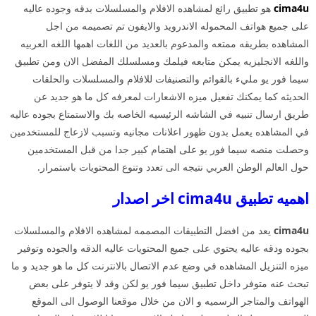
cima4u
هو تطبيق رائع لمشاهده الافلام والمسلسلات بدقه وجوده عاليه
على جميع هواتف المحموله الاندرويد والايفون تم تصميمه من اجل
المشاهده بطريقه ممتعه والمدعوم بالعديد من اللغات اهمها اللغه العربيه
واللغه الانجليزيه يمكن متابعه فيلمك ومسلسلك المفضل الان ومن تطبيق
سيما فور يو مليء بالقوائم والتصنيفات للافلام والمسلسلات والحلقات
الحديثه كما يمكنك تفعيل ميزه الاشعارات لمعرفه كل ما هو جديد عن
طريق ارسال تنبيه في الشاشه الرئيسيه الخاصه بك والاستمتاع بجوده عاليه
في المشاهده يعمل بدون ظهور اعلانات مجانيه وتسبب لازعاج للمستخدمين
وحصلت منصه سيما فور يو على اهتمام كبير جدا من قبل المستخدمين
حول العالم الوطن العربي نتيجه الى تعدد وتنوع المحتويات باستمرار.
اهميه تطبيق cima4u اخر اصدار
cima4u
يعد من افضل التطبيقات المصممه لمشاهده الافلام والمسلسلات
بجوده ودقه عاليه يحتوي على جميع المحتويات عاليه الدقه والجوده وتوفير
ميزه التنزيل المشاهده في وضع عدم الاتصال بالانترنت كل ما هو جديد و ما
تبحث عنه متوفر داخل تطبيق سيما فور يو لكن وقد لا يتوفر على بعض
الهواتف والمتاجر الرسميه و الان من خلال موقعنا الوصول الى الموقع