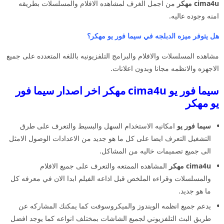
cima4u مهكر
من اجمل الغرف لمشاهده الافلام والمسلسلات بطريقه
امنه وجوده عاليه.
هل يتوفر ميزه الدبلجه في سيما فور يو مهكر؟
مشاهده المسلسلات والافلام والبرامج التلفزيونيه باللغه المتعدده على جميع
الاجهزه والانظمه مجانا وبدون اعلانات.
سيما فور يو cima4u مهكر اخر اصدار سيما فور
يو مهكر
سيما فور يو
امكانيه الاستخدام السهل والبسيط والتعرف على طرق
التشغيل التعرف ايضا على كل ما هو جديد من الاعدادات الوصول الامثل
الى جميع تصميمات خاليه من المشاكل.
cima4u مهكر
المشاهده الممتعه والتعرف على جميع الافلام
والمسلسلات وقراءه الملخص قبل اذاعه الفيلم ابدا الان في معرفه كل
ما هو جديد.
يدعم جميع انظمه الويندوز والميكروسوفت كما يمكنك المشاركه عن
طريق البث التلفزيوني لجميع الشاشات بمختلف انواعه كما يوجد افضل