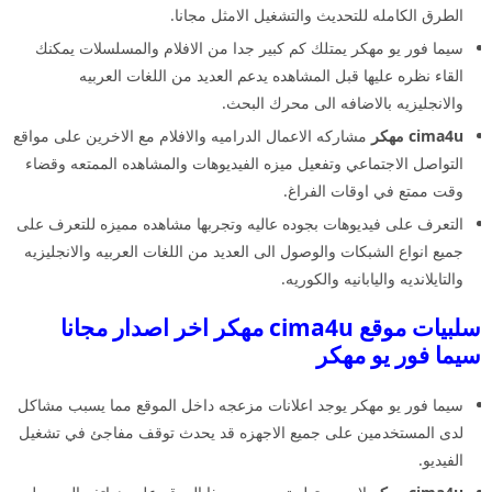
الطرق الكامله للتحديث والتشغيل الامثل مجانا.
سيما فور يو مهكر يمتلك كم كبير جدا من الافلام والمسلسلات يمكنك
القاء نظره عليها قبل المشاهده يدعم العديد من اللغات العربيه
والانجليزيه بالاضافه الى محرك البحث.
cima4u مهكر
مشاركه الاعمال الدراميه والافلام مع الاخرين على مواقع
التواصل الاجتماعي وتفعيل ميزه الفيديوهات والمشاهده الممتعه وقضاء
وقت ممتع في اوقات الفراغ.
التعرف على فيديوهات بجوده عاليه وتجربها مشاهده مميزه للتعرف على
جميع انواع الشبكات والوصول الى العديد من اللغات العربيه والانجليزيه
والتايلانديه واليابانيه والكوريه.
سلبيات موقع cima4u مهكر اخر اصدار مجانا
سيما فور يو مهكر
سيما فور يو مهكر يوجد اعلانات مزعجه داخل الموقع مما يسبب مشاكل
لدى المستخدمين على جميع الاجهزه قد يحدث توقف مفاجئ في تشغيل
الفيديو.