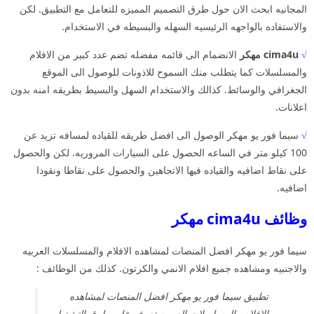
المجانيه ابحث الان حول طرق التصميم المميزه للتعامل مع التطبيق. لكن
والاستفاده بالواجهه الرئيسيه السهله والبسيطه في الاستخدام.
√
cima4u مهكر
الانضمام الى قائمه مفضله تضم عدد كبير من الافلام
والمسلسلات كما يتطلب منك السموح للاذونات للوصول الى الموقع
الجغرافي والوسائط. كذالك والاستخدام السهل والبسيط بطريقه امنه بدون
اعلانات.
√
سيما فور يو مهكر الوصول الى افضل طريقه للقياده لمسافه تزيد عن
100 كيلو متر في الساعه الحصول على السيارات المروريه. لكن والحصول
على نقاط اضافيه والقياده فيها الاتجاهين والحصول على نقاطا ونقودا
اضافيه.
وظائف cima4u مهكر
سيما فور يو مهكر افضل المنصات لمشاهده الافلام والمسلسلات العربيه
والاجنبيه ومشاهده جميع افلام الانمي والكرتون. كذلك من الوظائف :
تطبيق سيما فور يو مهكر افضل المنصات لمشاهده
الافلام والمسلسلات العربيه تعرف على طرق التشغيل