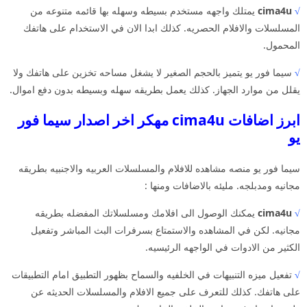
√
cima4u
يمتلك واجهه مستخدم بسيطه وسهله بها قائمه متنوعه من
المسلسلات والافلام الحصريه. كذلك ابدا الان في الاستخدام على هاتفك
المحمول.
√
سيما فور يو يتميز بالحجم الصغير لا يشغل مساحه تخزين على هاتفك ولا
يقلل من موارد الجهاز. كذلك يعمل بطريقه سهله وبسيطه بدون دفع اموال.
ابرز اضافات cima4u مهكر اخر اصدار سيما فور
يو
سيما فور يو منصه مشاهده للافلام والمسلسلات العربيه والاجنبيه بطريقه
مجانيه ومدبلجه. مليئه بالاضافات ومنها :
√
cima4u
يمكنك الوصول الى افلامك ومسلسلاتك المفضله بطريقه
مجانيه. لكن في المشاهده والاستمتاع بسرفرات البث المباشر وتفعيل
الكثير من الادوات في الواجهه الرئيسيه.
√
تفعيل ميزه التنبيهات في الخلفيه والسماح بظهور التطبيق امام التطبيقات
على هاتفك. كذلك للتعرف على جميع الافلام والمسلسلات الحديثه عن