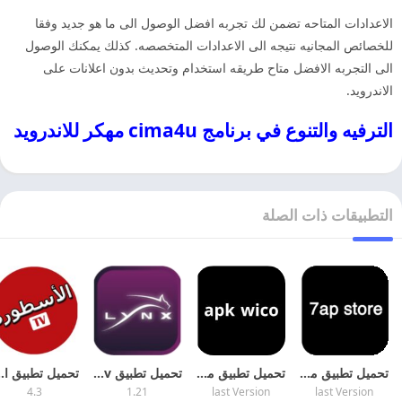
الاعدادات المتاحه تضمن لك تجربه افضل الوصول الى ما هو جديد وفقا
للخصائص المجانيه نتيجه الى الاعدادات المتخصصه. كذلك يمكنك الوصول
الى التجربه الافضل متاح طريقه استخدام وتحديث بدون اعلانات على
الاندرويد.
الترفيه والتنوع في برنامج cima4u مهكر للاندرويد
التطبيقات ذات الصلة
تحميل تطبيق موقع 7ap store لتحميل الالعاب والتطبيقات المهكره مجانا
تحميل تطبيق موقع apk wico لتحميل الالعاب والتطبيقات المهكره
تحميل تطبيق lynx iptv مهكر 2026 اخر اصدار
تحميل تطبيق الاسطوره 
4.3
1.21
last Version
last Version