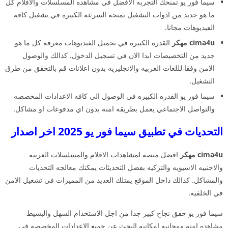
سيما فور يو تمنحك التجربه الافضل في مشاهده المسلسلات والافلام كل
ما هو جديد من ادوات التشغيل تمنحه السرعه الكبيره في تشغيل كافه
الفيديوهات مجانا.
cima4u مهكر
القدره الكبيره في تحميل الفيديوهات معرفه كل ما هو
جديد من التخصيصات ابدا الان في تسجيل الدخول. كذالك والوصول
الامن وفقا لللغات العربيه والانجليزيه بدون اعلانات قم بالتحقق من طرق
التشغيل.
سيما فور يو القدره الكبيره في الوصول الى كافه الاعدادات المخصصه
والتواصل الاجتماعي يعمل بطريقه امنه بدون اي مدفوعات او مشاكل.
التحديات في تطبيق سيما فور يو 2025 اخر اصدار
cima4u مهكر
افضل منصه لمشاهدات الافلام والمسلسلات العربيه
والاجنبيه الاسيويه والتركيه بفضل التحديثات يمكنك معالجه التحديات
والمشاكل. كذالك داخل الموقع يمتلك العديد من المميزات في تشغيل الامن
في الخلفيه.
سيما فور يو حقق نجاح كبير جدا من اجل الاستخدام السهل والبسيط
مشاهده امنه ومجانيه امكانيه البحث عن جميع الاعدادات المخصصه في