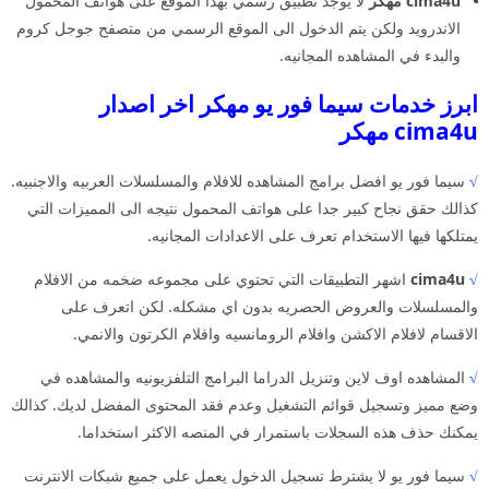
cima4u مهكر
لا يوجد تطبيق رسمي بهذا الموقع على هواتف المحمول
الاندرويد ولكن يتم الدخول الى الموقع الرسمي من متصفح جوجل كروم
والبدء في المشاهده المجانيه.
ابرز خدمات سيما فور يو مهكر اخر اصدار
cima4u مهكر
√
سيما فور يو افضل برامج المشاهده للافلام والمسلسلات العربيه والاجنبيه.
كذالك حقق نجاح كبير جدا على هواتف المحمول نتيجه الى المميزات التي
يمتلكها فيها الاستخدام تعرف على الاعدادات المجانيه.
√
cima4u
اشهر التطبيقات التي تحتوي على مجموعه ضخمه من الافلام
والمسلسلات والعروض الحصريه بدون اي مشكله. لكن اتعرف على
الاقسام لافلام الاكشن وافلام الرومانسيه وافلام الكرتون والانمي.
√
المشاهده اوف لاين وتنزيل الدراما البرامج التلفزيونيه والمشاهده في
وضع مميز وتسجيل قوائم التشغيل وعدم فقد المحتوى المفضل لديك. كذالك
يمكنك حذف هذه السجلات باستمرار في المنصه الاكثر استخداما.
√
سيما فور يو لا يشترط تسجيل الدخول يعمل على جميع شبكات الانترنت