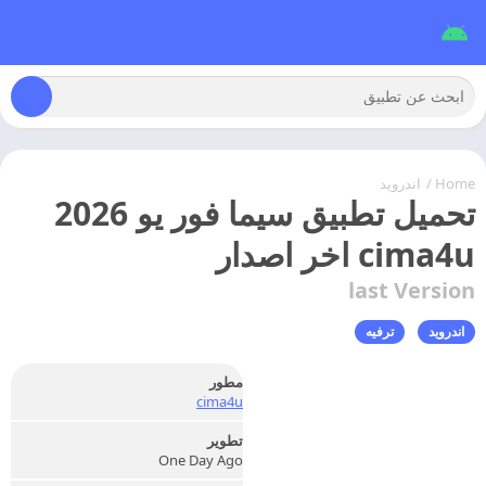
Home
/
اندرويد
تحميل تطبيق سيما فور يو 2026
cima4u اخر اصدار
last Version
اندرويد
ترفيه
مطور
cima4u
تطوير
One Day Ago