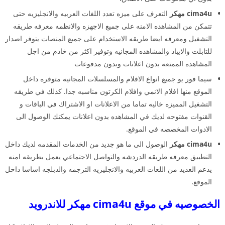
cima4u مهكر
التعرف على ميزه تعدد اللغات العربيه والانجليزيه حتى
تتمكن من المشاهده الامنه على جميع الاجهزه والانظمه معرفه طريقه
التشغيل ومعرفه ايضا طريقه الاستخدام على جميع المنصات يتوفر اصدار
للتابلت والايباد والمشاهده المجانيه وتوفير اكثر من خادم من اجل
المشاهده الممتعه بدون اعلانات وبدون مدفوعات
سيما فور يو جميع انواع الافلام والمسلسلات المجانيه متوفره داخل
الموقع منها افلام الانمي وافلام الكرتون مناسبه جدا. كذلك في طريقه
التشغيل المميزه خاليه تماما من الاعلانات او الاشتراك في الباقات و
القنوات مفتوحه لديك في المشاهده بدون اعلانات يمكنك الوصول الى
الادوات المخصصه في الموقع.
cima4u مهكر
الوصول الى ما هو جديد من الخدمات المقدمه لديك داخل
التطبيق معرفه طريقه الدردشه والتواصل الاجتماعي يعمل بطريقه امنه
يدعم العديد من اللغات العربيه والانجليزيه الترجمه والدبلجه اساسا داخل
الموقع.
الخصوصيه في موقع cima4u مهكر للاندرويد