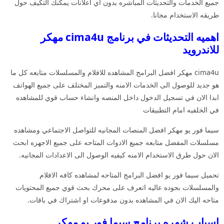
جميع الخدمات والتحديثات المباشره بدون اي اعلانات يمكنك التكيف حول
طريقه الاستخدام مجانا.
اهميه التحديثات في برنامج cima4u مهكر
للاندرويد
cima4u مهكر افضل البرامج المشاهده للافلام والمسلسلات متابعه كل ما
هو جديد للوصول الى الخدمات الامنه والتميز المختلف على جميع الهواتف
ابدا الان في تسجيل الدخول داخل المنصه وانشاء حساب قوي للمشاهده
في الخلفيه امام التطبيقات
سيما فور يو مهكر افضل المنصات المجانيه للتواصل الاجتماعي ومشاهده
مسلسلات المفضل متابعه جميع الادوات المتاحه على جميع الاجهزه ابحث
الان حول طرق الاستخدام الامنه كيفيه الوصول الى الاعدادات المجانيه.
تحميل سيما فور يو افضل البرامج المتاحه لمشاهده كافه الافلام
والمسلسلات بجوده عاليه اتعرف على محرك بحث قوي جميع المحتويات
متاحه اليك الان في المشاهده بدون مدفوعات او اشتراك في باقات.
اسباب شهره برنامج سيما فور يو مهكر