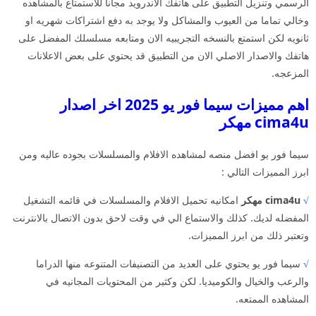
الرسمي وتنزيل التطبيق على هاتفك الاندرويد مجانا للاستمتاع بالمشاهده
وخالي تماما من العيوب والمشاكل ولا يوجد به دفع اشتراكات شهريه او
ثانويه لكن استمتع بالنسخه التجريبيه الان ومتابعه مسلسلك المفضل على
هاتفك والاصدار الاصلي الان من التطبيق قد يحتوي على بعض الاعلانات
المزعجه.
اهم مميزات سيما فور يو 2025 اخر اصدار
cima4u مهكر
سيما فور يو افضل منصه لمشاهده الافلام والمسلسلات بجوده عاليه ومن
ابرز المميزات التالي :
√
cima4u مهكر
امكانيه تحميل الافلام والمسلسلات في قائمه التشغيل
المفضله لديك. كذلك والاستماع الي في وقت لاحق بدون الاتصال بالانترنت
وتعتبر ذلك من ابرز المميزات.
√
سيما فور يو يحتوي على العديد من التصنيفات المتنوعه منها الدراما
والرعب والخيال والكوميديا. لكن وكثير من المحتويات المجانيه في
المشاهده الممتعه.