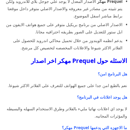
Prequel مهكر
الاصدار المعدل لا يوجد علي جوجل بلاي للاندرويد ولكن
يتم تثبيته من مصادر غير معروفه والاصدار الاصلي متوفر داخل موقعنا
برابط مباشر اسفل الموضوع.
الاصدار الاصلي من برنامج بريكيل متوفر على جميع هواتف الايفون من
ابل ستور للتعديل على الصور بطريقه احترافيه مجانا.
يدعم انظمه الويندوز من خلال تحميل محاكي اندرويد للحصول على
الفلاتر الاكثر شيوعا والاعلانات المخصصه لتخصيص كل مرشح.
الاسئله حول Prequel مهكر اخر اصدار
هل البرنامج امن؟
نعم بالطبع امن جدا على جميع الهواتف للتعرف على الفلاتر الاكثر شيوعا.
هل يوجد اعلانات في البرنامج؟
لا يوجد اي اعلانات نهائيا مليء بالفلاتر وطرق الاستخدام السهله والبسيطه
والمؤثرات المجانيه.
ما الاجهزه التي يدعمها Prequel مهكر؟