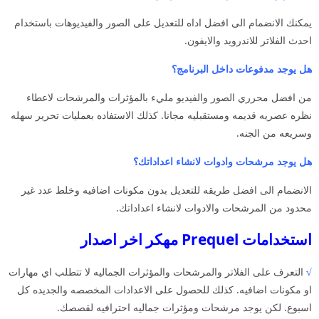
يمكنك الانضمام الى افضل اداه للتعديل على الصور والفيديوهات باستخدام
احدث الفلاتر للاندرويد والايفون.
هل يوجد مدفوعات داخل البرنامج؟
من افضل محرري الصور والفيديو مليء بالمؤثرات والمرشحات لاعطاء
نظره عصريه قديمه ومستقبليه مجانا. كذلك الاستفاده بعمليات تحرير سهله
وسريعه من الجنه.
هل يوجد مرشحات وادوات لانشاء اعداداتك؟
الانضمام الى افضل طريقه للتعديل بدون مكونات اضافيه وخلط عدد غير
محدود من المرشحات والادوات لانشاء اعداداتك.
استخدامات Prequel مهكر اخر اصدار
√
التعرف على الفلاتر والمرشحات والمؤثرات الجماليه لا تتطلب اي مهارات
او مكونات اضافيه. كذلك للحصول على الاعدادات المخصصه والجديده كل
اسبوع. لكن يوجد مرشحات ومؤثرات جماليه احترافيه لقصصك.