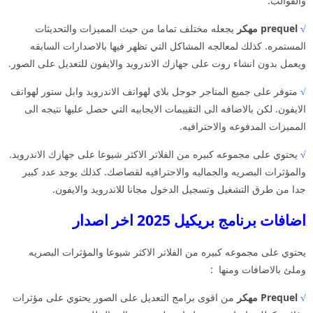
والقوالب.
√
prequel مهكر
يجعله مختلف تماما من حيث المميزات والتحديثات
المستمره. كذلك لمعالجه المشاكل التي تظهر فيها بالاصدارات السابقه
ويعمل بدون انشاء روت على جهازك الاندرويد والايفون للتعديل على الصور.
√
متوفر على جميع المتاجر جوجل بلاي لهواتف الاندرويد وابل ستور لهواتف
الايفون. لكن بالاضافه الى التقييمات الايجابيه التي حصل عليها نتيجه الى
المميزات المدفوعه والاحترافيه.
√
يحتوي على مجموعه كبيره من الفلاتر الاكثر شيوعا على جهازك الاندرويد.
والمؤثرات البصريه والجماليه والاحترافيه لقصاصك. كذلك يوجد عدد كبير
جدا من طرق التشغيل وتسجيل الدخول مجانا للاندرويد والايفون.
اضافات برنامج بريكيل 2025 اخر اصدار
يحتوي على مجموعه كبيره من الفلاتر الاكثر شيوعا والمؤثرات البصريه
وملئ بالاضافات ومنها :
√
Prequel مهكر
من اقوى برامج التعديل على الصور يحتوي على مؤثرات