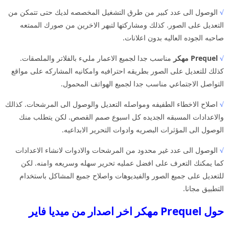
√
الوصول الى عدد كبير من طرق التشغيل المخصصه لديك حتى تتمكن من
التعديل على الصور. كذلك ومشاركتها لتبهر الاخرين من صورك الممتعه
صاحبه الجوده العاليه بدون اعلانات.
√
Prequel مهكر
مناسب جدا لجميع الاعمار مليء بالفلاتر والملصقات.
كذلك للتعديل على الصور بطريقه احترافيه وامكانيه المشاركه على مواقع
التواصل الاجتماعي مناسب جدا لجميع الهواتف المحمول.
√
اصلاح الاخطاء الطفيفه ومواصله التعديل والوصول الى المرشحات. كذالك
والاعدادات المسبقه الجديده كل اسبوع صمم القصص. لكن يتطلب منك
الوصول الى المؤثرات البصريه وادوات التحرير الابداعيه.
√
الوصول الى عدد غير محدود من المرشحات والادوات لانشاء الاعدادات
كما يمكنك التعرف على افضل عمليه تحرير سهله وسريعه وامنه. لكن
للتعديل على جميع الصور والفيديوهات واصلاح جميع المشاكل باستخدام
التطبيق مجانا.
حول Prequel مهكر اخر اصدار من ميديا فاير