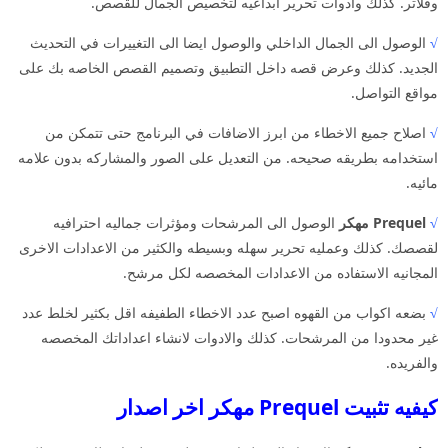
وفلاتر. كذلك وادوات تحرير ابداعيه لتخصيص الجمال للقصص.
√
الوصول الى الجمال الداخلي والوصول ايضا الى التغييرات في التحديث
الجديد. كذلك وعرض قصه داخل التطبيق وتصميم القصص الخاصه بك على
مواقع التواصل.
√
اصلاح جميع الاخطاء من ابرز الاضافات في البرنامج حتى تتمكن من
استخدامه بطريقه صحيحه. من التعديل على الصور والمشاركه بدون علامه
مائيه.
√
Prequel مهكر
الوصول الى المرشحات ومؤثرات جماليه احترافيه
لقصصك. كذلك وعمليه تحرير سهله وبسيطه والكثير من الاعدادات الاخرى
المجانيه الاستفاده من الاعدادات المخصصه لكل مرشح.
√
بضعه اكواب من القهوه اصبح عدد الاخطاء الطفيفه اقل بكثير لخلط عدد
غير محدودا من المرشحات. كذلك والادوات لانشاء اعداداتك المخصصه
والفريده.
كيفيه تثبيت Prequel مهكر اخر اصدار