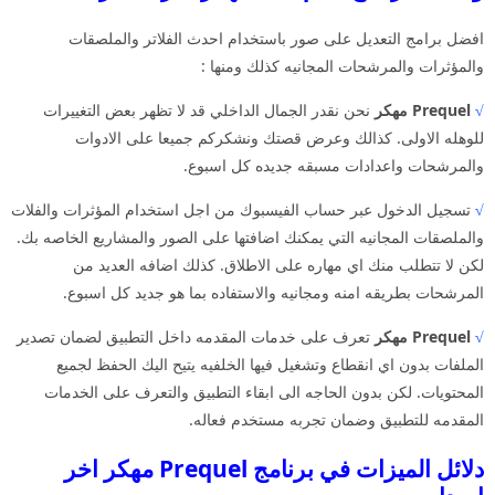
افضل برامج التعديل على صور باستخدام احدث الفلاتر والملصقات
والمؤثرات والمرشحات المجانيه كذلك ومنها :
√
Prequel مهكر
نحن نقدر الجمال الداخلي قد لا تظهر بعض التغييرات
للوهله الاولى. كذالك وعرض قصتك ونشكركم جميعا على الادوات
والمرشحات واعدادات مسبقه جديده كل اسبوع.
√
تسجيل الدخول عبر حساب الفيسبوك من اجل استخدام المؤثرات والفلات
والملصقات المجانيه التي يمكنك اضافتها على الصور والمشاريع الخاصه بك.
لكن لا تتطلب منك اي مهاره على الاطلاق. كذلك اضافه العديد من
المرشحات بطريقه امنه ومجانيه والاستفاده بما هو جديد كل اسبوع.
√
Prequel مهكر
تعرف على خدمات المقدمه داخل التطبيق لضمان تصدير
الملفات بدون اي انقطاع وتشغيل فيها الخلفيه يتيح اليك الحفظ لجميع
المحتويات. لكن بدون الحاجه الى ابقاء التطبيق والتعرف على الخدمات
المقدمه للتطبيق وضمان تجربه مستخدم فعاله.
دلائل الميزات في برنامج Prequel مهكر اخر