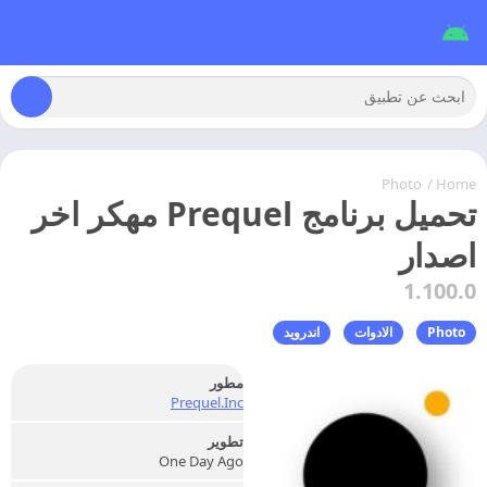
Photo
/
Home
تحميل برنامج Prequel مهكر اخر
اصدار
1.100.0
Photo
الادوات
اندرويد
مطور
Prequel.Inc
تطوير
One Day Ago