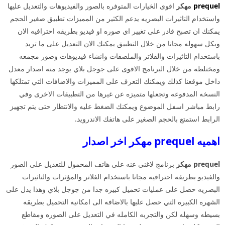
prequel
مهكر
اقوى الخيارات المتوفره بالصور والفيديوهات والتعديل عليها
واستخدام التاثيرات البصريه يدعم الكثير من المميزات تطبيق صغير الحجم
يمكنك ان تصبح قادر على تغيير اي صوره او فيديو بطريقه احترافيه الان
وبكل سهوله مجانا من خلال التطبيق يمكنك الان التعديل على ما تريد
باستخدام التاثيرات والفلاتر والملصقات وانشاء فيديوهات وصور مجمعه
ومختلطه من خلال البرنامج الاقوى على جوجل بلاي يوجد منه اصدار معدل
داخل موقعنا كذلك ويمكنك التعرف على المميزات والاضافات التي تمتلكها
النسخه المدفوعه وتجعلها متميزه عن غيرها من التطبيقات الاخرى وفي
رابط مباشر اسفل الموضوع ويمكنك الضغط عليه والانتظار حتى يتم تجهيز
الرابط استمتع بالحجم الصغير على هاتفك الاندرويد.
اهميه prequel مهكر اخر اصدار
prequel مهكر
برنامج لاغنى عنه على هاتف المحمول للتعديل على الصور
والفيديو بطريقه احترافيه مجانا باستخدام الفلاتر والمؤثرات والتاثيرات
البصريه حصل على عمليات تحميل كبيره جدا من جوجل بلاي وهذا يدل على
الشهره الكبيره التي حصل عليها بالاضافه الى امكانيه التحميل بطريقه
بسيطه وسهله لكن والتجربه الكامله في التعديل على الصوره ومقاطع