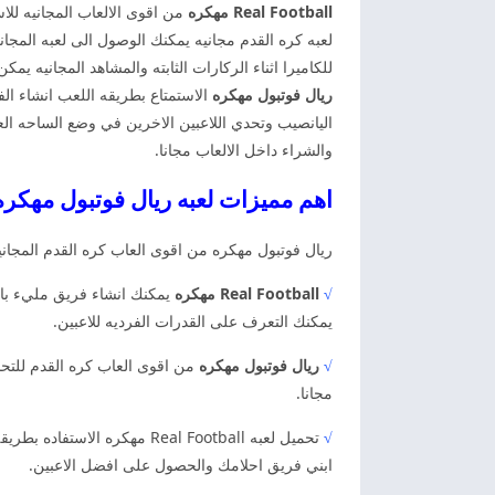
Real Football مهكره
من اقوى الالعاب المجانيه لل
لعبه كره القدم مجانيه يمكنك الوصول الى لعبه المجان
للكاميرا اثناء الركارات الثابته والمشاهد المجانيه 
ريال فوتبول
مهكره
الاستمتاع بطريقه اللعب انشاء الف
اليانصيب وتحدي اللاعبين الاخرين في وضع الساحه العال
والشراء داخل الالعاب مجانا.
اهم مميزات لعبه ريال فوتبول مهكره 026
ريال فوتبول مهكره من اقوى العاب كره القدم المجان
√
Real Football مهكره
يمكنك انشاء فريق مليء بال
يمكنك التعرف على القدرات الفرديه للاعبين.
√
ريال فوتبول مهكره
من اقوى العاب كره القدم للتحد
مجانا.
√
تحميل لعبه Real Football مه
ابني فريق احلامك والحصول على افضل الاعبين.