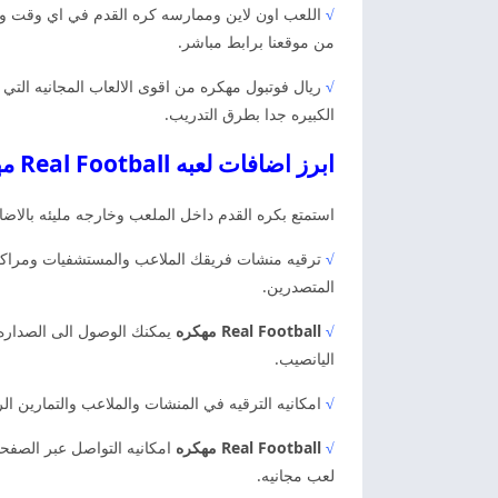
√
اللعب اون لاين وممارسه كره القدم في اي وقت وف
من موقعنا برابط مباشر.
√
ريال فوتبول مهكره من اقوى الالعاب المجانيه التي 
الكبيره جدا بطرق التدريب.
ابرز اضافات لعبه Real Football مهكره
استمتع بكره القدم داخل الملعب وخارجه مليئه بالاضاف
√
ترقيه منشات فريقك الملاعب والمستشفيات ومراكز ا
المتصدرين.
√
Real Football مهكره
يمكنك الوصول الى الصداره 
اليانصيب.
√
امكانيه الترقيه في المنشات والملاعب والتمارين ا
√
Real Football مهكره
امكانيه التواصل عبر الصفح
لعب مجانيه.