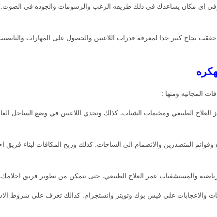
ي اي مكان يساعدك في ذلك طريقه الرعب والرسومات والجوده في الصوت. لكن 
حققت نجاح كبير جدا لمعرفه قدرات اللاعبين والحصول على المهارات واليانصيب 
ات المجانيه ومنها :
لعلاج الطبيعي ومخيمات الشباب. كذلك وتحدي اللاعبين في وضع الساحل العال
وقوائم المتصدرين والانضمام الى الساحات. كذلك وربح المكافات لبناء فريق ا
لرياضيه والمستشفيات عمر العلاج الطبيعي. حتى تتمكن من تطوير فريق احلامك
ات والاعجابات علي فيس بوك وتويتر وانستجرام. كذالك تعرف علي شروط الاس