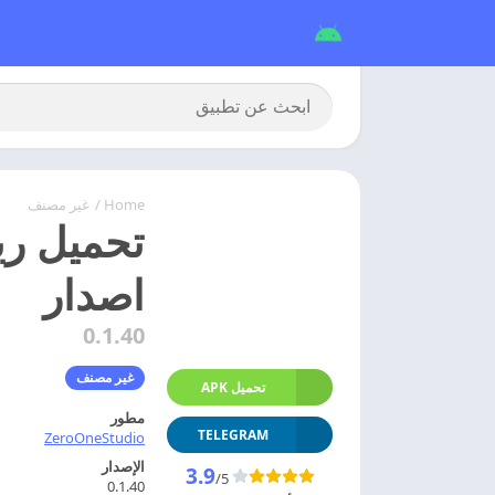
Home
/
غير مصنف
اصدار
0.1.40
غير مصنف
تحميل APK
مطور
TELEGRAM
ZeroOneStudio
الإصدار
3.9
/5
0.1.40