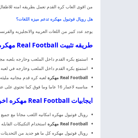
من اقوى العاب كره القدم تعمل بطريقه امنه للاطفال
هل رويال فوتبول مهكره تدعم ميزه اللغات؟
يوجد عدد كبير من اللغات العربيه والانجليزيه والفرنس
طريقه تثبيت Real Football مهكره اخر اصدار رويال فوتبول مهكره
استمتع بكره القدم داخل الملعب وخارجه بلعبه مجا
استمتع بكره القدم داخل الملعب وخارجه في لعبه ثل
Football مهكره
Real
لعبه كره قدم مجانيه مليئه
مناسبه لاعمار 16 عاما وما فوق كما تحتوي على عنف قوي. لمن يتم وضع الاعلانات من قبل المطور وتسجيل الدخول التلقائي للتعرف على لوحه الصداره.
ايجابيات Real Football مهكره اخر اصدار رويال فوتبول مهكره
رويال فوتبول مهكره امكانيه اللعب مجانا مع جميع 
Real Football مهكره
استخدام التكتيكات القابله 
رويال فوتبول مهكره كل ما هو جديد من التحديثات 