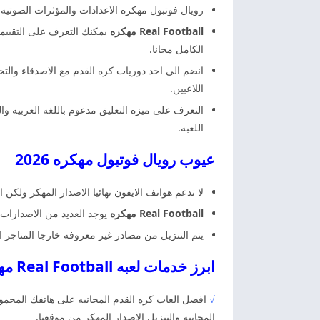
رويال فوتبول مهكره الاعدادات والمؤثرات الصوتي
Real Football مهكره
يمكنك التعرف على التقييما
الكامل مجانا.
انضم الى احد دوريات كره القدم مع الاصدقاء وال
اللاعبين.
التعرف على ميزه التعليق مدعوم باللغه العربيه 
اللعبه.
عيوب رويال فوتبول مهكره 2026
لا تدعم هواتف الايفون نهائيا الاصدار المهكر ولكن
Real Football مهكره
يوجد العديد من الاصدارات 
يتم التنزيل من مصادر غير معروفه خارجا المتاجر ا
ابرز خدمات لعبه Real Football مهكره
√
افضل العاب كره القدم المجانيه على هاتفك المحمول 
المجانيه والتنزيل الاصدار المهكر من موقعنا.