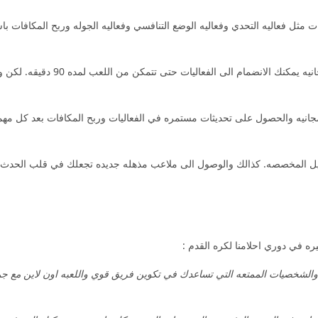
ت مثل فعاليه التحدي وفعاليه الوضع التنافسي وفعاليه الجوله وربح المكافات با
ريال فوتبول مهكره من اقوى العاب كره
مجانيه والحصول على تحديثات مستمره في الفعاليات وربح المكافات بعد كل مهم
 المخصصه. كذالك والوصول الى ملاعب مذهله جديده تجعلك في قلب الحدث اشع
ره في دوري احلامنا لكره القدم :
لشخصيات الممتعه التي تساعدك في تكوين فريق قوي واللعبه اون لاين مع جميع 