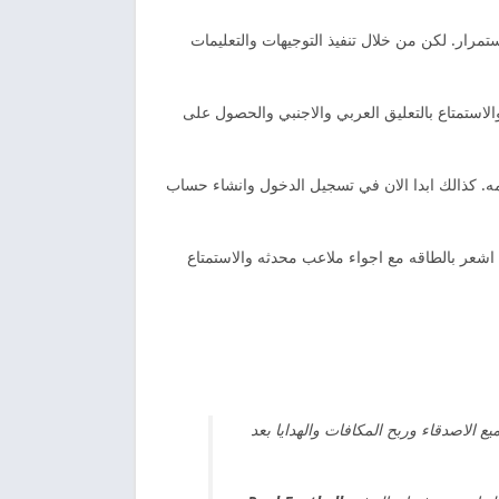
ستمرار. لكن من خلال تنفيذ التوجيهات والتعليمات
 القدم المجانيه يمكنك الانضمام الى الفعاليات حتى تتمكن من اللعب لمده 90 دقيقه. لكن والاستمتاع بالتعليق العربي والاجنبي والحصول على
ه. كذالك ابدا الان في تسجيل الدخول وانشاء حساب
ر بالطاقه مع اجواء ملاعب محدثه والاستمتاع
الاصدقاء وربح المكافات والهدايا بعد