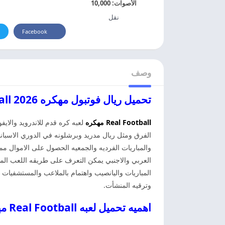
الأصوات:
10,000
نقل
Facebook
وصف
تحميل ريال فوتبول مهكره 2026 Real Football للاندرويد
Real Football
مهكره
لعبه كره قدم للاندرويد والاي
الفرق ومثل ريال مدريد وبرشلونه في الدوري الاسبان
والمباريات الفرديه والجمعيه الحصول على الاموال م
العربي والاجنبي يمكن التعرف على طريقه اللعب المج
المباريات واليانصيب واهتمام بالملاعب والمستشفيات مر
وترقيه المنشأت.
اهميه تحميل لعبه Real Football مهكره