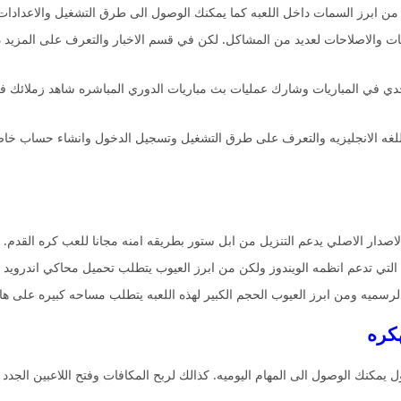
ه من ابرز السمات داخل اللعبه كما يمكنك الوصول الى طرق التشغيل والاعدادا
ت والاصلاحات لعديد من المشاكل. لكن في قسم الاخبار والتعرف على المزيد داخ
تحدي في المباريات وشارك عمليات بث مباريات الدوري المباشره شاهد زملائك ف
واللغه الانجليزيه والتعرف على طرق التشغيل وتسجيل الدخول وانشاء حساب خ
 الاصدار الاصلي يدعم التنزيل من ابل ستور بطريقه امنه مجانا للعب كره القدم.
التي تدعم انظمه الويندوز ولكن من ابرز العيوب يتطلب تحميل محاكي اندرويد 
لرسميه ومن ابرز العيوب الحجم الكبير لهذه اللعبه يتطلب مساحه كبيره على ها
يمكنك الوصول الى المهام اليوميه. كذالك لربح المكافات وفتح اللاعبين الجدد 