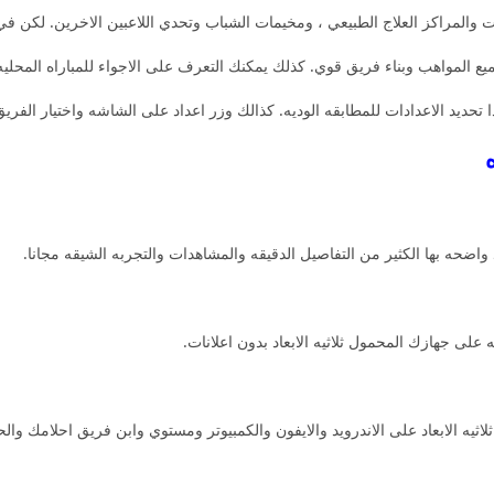
المراكز العلاج الطبيعي ، ومخيمات الشباب وتحدي اللاعبين الاخرين. لكن في
يع المواهب وبناء فريق قوي. كذلك يمكنك التعرف على الاجواء للمباراه المحليه 
حديد الاعدادات للمطابقه الوديه. كذالك وزر اعداد على الشاشه واختيار الفري
 واضحه بها الكثير من التفاصيل الدقيقه والمشاهدات والتجربه الشيقه مجانا.
على جهازك المحمول ثلاثيه الابعاد بدون اعلانات.
ثيه الابعاد على الاندرويد والايفون والكمبيوتر ومستوي وابن فريق احلامك وا