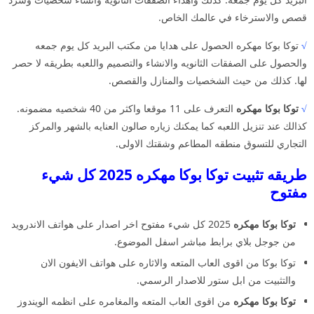
قصص والاسترخاء في عالمك الخاص.
√
توكا بوكا مهكره الحصول على هدايا من مكتب البريد كل يوم جمعه
والحصول على الصفقات الثانويه والانشاء والتصميم واللعبه بطريقه لا حصر
لها. كذلك من حيث الشخصيات والمنازل والقصص.
√
توكا بوكا مهكره
التعرف على 11 موقعا واكثر من 40 شخصيه مضمونه.
كذالك عند تنزيل اللعبه كما يمكنك زياره صالون العنايه بالشهر والمركز
التجاري للتسوق منطقه المطاعم وشقتك الاولى.
طريقه تثبيت توكا بوكا مهكره 2025 كل شيء
مفتوح
توكا بوكا مهكره
2025 كل شيء مفتوح اخر اصدار على هواتف الاندرويد
من جوجل بلاي برابط مباشر اسفل الموضوع.
توكا بوكا من اقوى العاب المتعه والاثاره على هواتف الايفون الان
والتثبيت من ابل ستور للاصدار الرسمي.
توكا بوكا مهكره
من اقوى العاب المتعه والمغامره على انظمه الويندوز