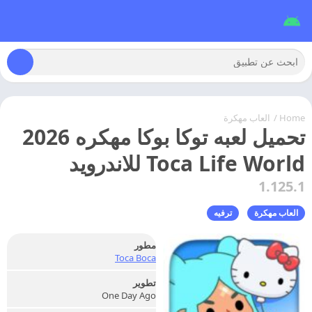
Home
/
العاب مهكرة
تحميل لعبه توكا بوكا مهكره 2026
Toca Life World للاندرويد
1.125.1
العاب مهكرة
ترفيه
مطور
Toca Boca
تطوير
One Day Ago