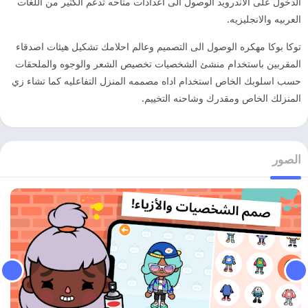
الدخول على الاندرويد الوصول الى اعدادات متاحه تدعم الكثير من اللغات
العربيه والانجليزيه.
توكا بوكا مهكره الوصول الى التصميم وعالم احلامك تشكيل هيئات اصدقاء
المقربين باستخدام منشئ الشخصيات تخصيص الشعر والوجوه والملحقات
حسب اسلوبك الخاص استخدام اداه مصممه المنزل التفاعليه كما تشاء زي
المنزلك الخاص ومقدرك وشاحنه التخييم.
الصور