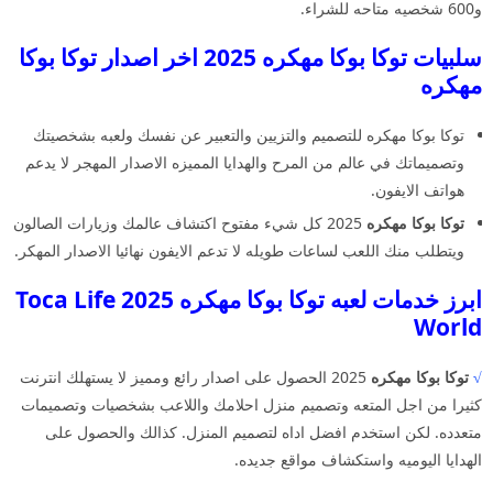
و600 شخصيه متاحه للشراء.
سلبيات توكا بوكا مهكره 2025 اخر اصدار توكا بوكا
مهكره
توكا بوكا مهكره للتصميم والتزيين والتعبير عن نفسك ولعبه بشخصيتك
وتصميماتك في عالم من المرح والهدايا المميزه الاصدار المهجر لا يدعم
هواتف الايفون.
توكا بوكا مهكره
2025 كل شيء مفتوح اكتشاف عالمك وزيارات الصالون
ويتطلب منك اللعب لساعات طويله لا تدعم الايفون نهائيا الاصدار المهكر.
ابرز خدمات لعبه توكا بوكا مهكره 2025 Toca Life
World
√
توكا بوكا مهكره
2025 الحصول على اصدار رائع ومميز لا يستهلك انترنت
كثيرا من اجل المتعه وتصميم منزل احلامك واللاعب بشخصيات وتصميمات
متعدده. لكن استخدم افضل اداه لتصميم المنزل. كذالك والحصول على
الهدايا اليوميه واستكشاف مواقع جديده.