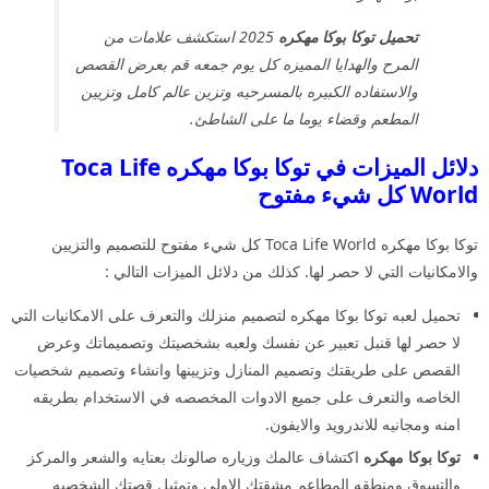
تحميل توكا بوكا مهكره
2025 استكشف علامات من
المرح والهدايا المميزه كل يوم جمعه قم بعرض القصص
والاستفاده الكبيره بالمسرحيه وتزين عالم كامل وتزيين
المطعم وقضاء يوما ما على الشاطئ.
دلائل الميزات في توكا بوكا مهكره Toca Life
World كل شيء مفتوح
توكا بوكا مهكره Toca Life World كل شيء مفتوح للتصميم والتزيين
والامكانيات التي لا حصر لها. كذلك من دلائل الميزات التالي :
تحميل لعبه توكا بوكا مهكره لتصميم منزلك والتعرف على الامكانيات التي
لا حصر لها قنبل تعبير عن نفسك ولعبه بشخصيتك وتصميماتك وعرض
القصص على طريقتك وتصميم المنازل وتزيينها وانشاء وتصميم شخصيات
الخاصه والتعرف على جميع الادوات المخصصه في الاستخدام بطريقه
امنه ومجانيه للاندرويد والايفون.
توكا بوكا مهكره
اكتشاف عالمك وزياره صالونك بعنايه والشعر والمركز
والتسوق ومنطقه المطاعم مشقتك الاولى وتمثيل قصتك الشخصيه