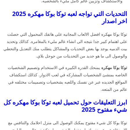
والاستكشاف وتزيين عالم كامل مليء بالشخصيه.
التحديات التي تواجه لعبه توكا بوكا مهكره 2025
اخر اصدار
توكا بوكا مهكره افضل الالعاب المجانيه على هاتفك المحمول التي حصلت
على اهتمام كبير جدا نتيجه الى انشاء عالم مليء بالمغامره. كذالك وتحديد
بيت الدميه يوجد بها بعض التحديات والمشاكل يتطلب منك التعديل والتحطي
والوصول الى ما هو جديد من التحديثات من جوجل بلاي.
توكا بوكا مهكره
يمنحك القدره الكبيره في الاستخدام وتصميم الشخصيات
الخاصه بمنشئ الشخصيات المشاركه في لعب الادوار. كذالك استكشاف
المواقع الجديده عبر عن نفسك واللعبه بشخصيات وتصميمات مختلفه في
عالم من المتعه.
ابرز التعليقات حول تحميل لعبه توكا بوكا مهكره كل
شيء مفتوح 2025
توكا بوكا كل شيء مفتوح يمكنك الوصول الى منزل احلامك والتنافس مع
الاصدقاء عبر عن نفسك باستخدام الشخصيه استكشف عالم من البارح