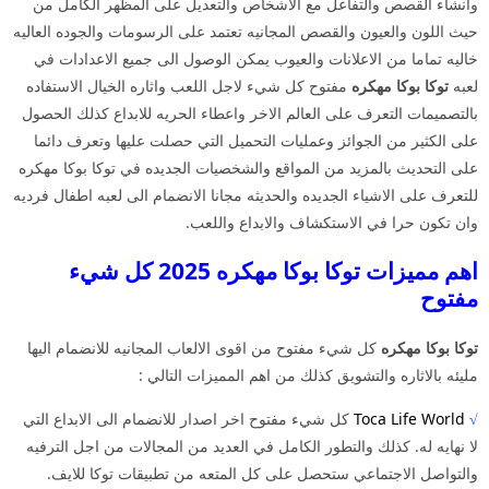
وانشاء القصص والتفاعل مع الاشخاص والتعديل على المظهر الكامل من
حيث اللون والعيون والقصص المجانيه تعتمد على الرسومات والجوده العاليه
خاليه تماما من الاعلانات والعيوب يمكن الوصول الى جميع الاعدادات في
لعبه
توكا بوكا مهكره
مفتوح كل شيء لاجل اللعب واثاره الخيال الاستفاده
بالتصميمات التعرف على العالم الاخر واعطاء الحريه للابداع كذلك الحصول
على الكثير من الجوائز وعمليات التحميل التي حصلت عليها وتعرف دائما
على التحديث بالمزيد من المواقع والشخصيات الجديده في توكا بوكا مهكره
للتعرف على الاشياء الجديده والحديثه مجانا الانضمام الى لعبه اطفال فرديه
وان تكون حرا في الاستكشاف والابداع واللعب.
اهم مميزات توكا بوكا مهكره 2025 كل شيء
مفتوح
توكا بوكا مهكره
كل شيء مفتوح من اقوى الالعاب المجانيه للانضمام اليها
مليئه بالاثاره والتشويق كذلك من اهم المميزات التالي :
√
Toca Life World
كل شيء مفتوح اخر اصدار للانضمام الى الابداع التي
لا نهايه له. كذلك والتطور الكامل في العديد من المجالات من اجل الترفيه
والتواصل الاجتماعي ستحصل على كل المتعه من تطبيقات توكا للايف.