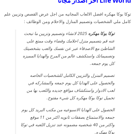
Life World اخر اصدار مجانا
توكا بوكا مهكره افضل الالعاب المجانيه من اجل عرض القصص وتزيين علم
كامل ملي الشخصيات وتصميم المنازل والاحلام ومن الوظائف :
توكا بوكا مهكره
2025 لانشاء وتصميم وتزيين ما تبحث
عنه قم بتصميم منزل احلامك وقضاء وقت ممتع على
الشاطئ مع الاصدقاء عبر عن نفسك والعب بشخصيتك
وتصميماتك واستكشف عالم من المرح والهدايا المميزه
كل يوم جمعه.
تصميم المنزل والتزيين الكامل للشخصيات الخاصه
والحصول على الهدايا كل يوم جمعه والمشاركه في
لعب الادوار واستكشاف مواقع جديده واللعب بها من
تحميل توكا بوكا مهكره كل شيء مفتوح.
الحصول على الهدايا الاسبوعيه من مكتب البريد كل يوم
جمعه والاستمتاع بصفقات ثانويه اكثر من 11 موقع
واكثر من 40 شخصيه مضمونه عند تنزيل اللعبه في توكا
بوكا مهكره.