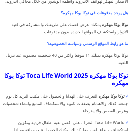
الاصدار المهكر لهواتف الاندرويد وانظمه الويندوز من خلال محاكي اندرويد.
هل يوجد مدفوعات في توكا بوكا مهكره؟
توكا بوكا مهكره
يمكنك عرض قصتك على طريقتك والمشاركه في لعبه
الادوار واستكشاف المواقع الجديده بدون مدفوعات.
ما هو رابط الموقع الرسمي وسياسه الخصوصيه؟
توكا بوكا مهكره يمتلك 11 موقعا واكثر من 40 شخصيه مضمونه عند تنزيل
اللعبه.
توكا بوكا مهكره 2025 Toca Life World توكا بوكا
مهكره
√
توكا بوكا مهكره
التعرف على الهدايا والحصول على مكتب البريد كل يوم
جمعه. كذلك والاهتمام بصفقات ثانويه والاستكشاف الممتع وانشاء شخصيات
وعرض القصص والاسترخاء.
√
Toca Life World التعرف على افضل لعبه اطفال فرديه وتكوين
استكشاف وابداع للعب معا. كذالك يمكنك الحصول على مواقع ومنازل