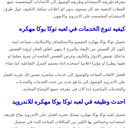
معرفه طريقه الاستخدام وطريقه الوصول الى الاعدادات المتخصصه جمع
العملات الذهبيه بعد كل مستوى بدون اي اعلانات يمكنك التكييف حول طرق
الاستخدام المخصصه على الاندرويد والايفون.
كيفيه تنوع الخدمات في لعبه توكا بوكا مهكره
تحميل توكا بوكا مهكره التصميم والاستكشاف والامكانيات مساحه امنه
تكون كل القصص من تاليفك والمرح لا ينتهي اطلق العنان لرؤيه القصص
بداخلك تقمص الادوار والتاليف وعرض القصص الخاصه ان تصبح معلما او
طبيبا بيطريا او مؤثرا اعلاميا استخدم اداه مصمم المنزل التفاعليه كما تشاء
افضل الالعاب المتاحه والوصول الى خدمات مباشره تضمن لك تجربه افضل
على الاندرويد الوصول الى ما هو جديد من حيث الخدمات والتحديات
والتحديثات المباشره ابدا الان في معرفه جميع الاوضاع المجانيه.
احدث وظيفه في لعبه توكا بوكا مهكره للاندرويد
تحميل لعبه توكا بوكا مهكره تمنحك تجربه افضل على الاندرويد متاح طريقه
استخدامه وخصائص بها الكثير من المكافات المتاحه البدء في تسجيل