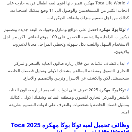
√
Toca Life World مهكره تتميز بانها اقوى لعبه اطفال فرديه حازت على
اعجاب الكثير من المستخدمين والوصول الى 11 وضع يمكنك استخدامه.
كذالك من اجل تصميم منزلك واضافه الديكورات.
√
توكا بوكا مهكره
احصل على مواقع ومنازل وحيوانات اليفه جديده وتصميم
ديكورات الداخليه والشخصيه الحصول على 100 موقع اضافي. لكن من اجل
الاستخدام السهل واللعب بكل سهوله وتخطي المراحل مجانا للاندرويد
والايفون.
√
ابدا باكتشاف علامات من خلال زياره صالون العنايه بالشعر والمركز
التجاري للتسوق ومنطقه المطاعم مشقتك الاولى وتمثيل قصصك الخاصه
بشخصيتك. لكن والكشف عن الاسرار وتزيين والتصميم والابداع.
√
توكا بوكا مهكره
2025 تعرف على ادوات التصميم لزياره صالون العنايه
بالشعر والمركز التجاري للتسوق ومنطقه المناعم وشقتك الاولى. كذالك
وتمثيل قصتك الخاصه بالشخصيات والتعرف على ادوات التصميم بطريقه
امنه.
وظائف تحميل لعبه توكا بوكا مهكره 2025 Toca