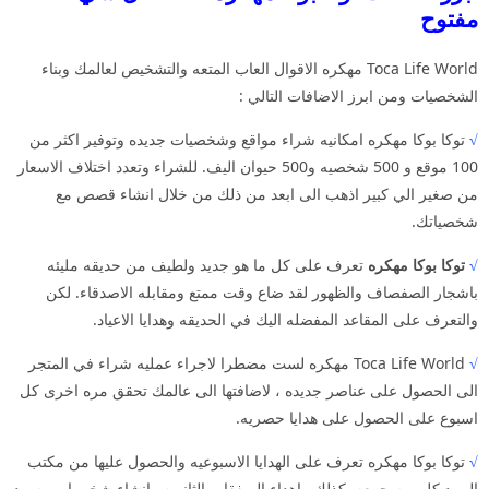
مفتوح
Toca Life World مهكره الاقوال العاب المتعه والتشخيص لعالمك وبناء
الشخصيات ومن ابرز الاضافات التالي :
√
توكا بوكا مهكره امكانيه شراء مواقع وشخصيات جديده وتوفير اكثر من
100 موقع و 500 شخصيه و500 حيوان اليف. للشراء وتعدد اختلاف الاسعار
من صغير الي كبير اذهب الى ابعد من ذلك من خلال انشاء قصص مع
شخصياتك.
√
توكا بوكا مهكره
تعرف على كل ما هو جديد ولطيف من حديقه مليئه
باشجار الصفصاف والظهور لقد ضاع وقت ممتع ومقابله الاصدقاء. لكن
والتعرف على المقاعد المفضله اليك في الحديقه وهدايا الاعياد.
√
Toca Life World مهكره لست مضطرا لاجراء عمليه شراء في المتجر
الى الحصول على عناصر جديده ، لاضافتها الى عالمك تحقق مره اخرى كل
اسبوع على الحصول على هدايا حصريه.
√
توكا بوكا مهكره تعرف على الهدايا الاسبوعيه والحصول عليها من مكتب
البريد كل يوم جمعه. كذلك واهداء الصفقات الثانويه وانشاء شخصيات وسرد