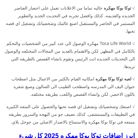
√
توكا بوكا مهكره
خاليه تماما من الاعلانات تعمل على احضار العناصر
الجديده والقديمه. كذلك وافضل تجربه في التحديث الجديد والتطوير
المستمر في الحاضر والمستقبل اصنع عالمك وشخصياتك وتشغيل اي قصه
تحبها.
√
Toca Life World مهكره الوصول الى عدد كبير من الشخصيات والتحكم
بالكامل في المظهر. لكن والاهتمام بالعديد من المجالات المختلفه والوصول
الى التحديثات الجديده انت الرئيس وتقوم بانشاء القصص بالطريقه التي
تريدها.
√
لعبه توكا بوكا مهكره
امكانيه القيام بالكثير من الاعمال مثل اصطحاب
حيوان اليف الى المدرسه واصطحب الطبيب الى الصالون وصبغ شعره
باللون الاخضر. لكن وانشاء القصص واللعب بطريقه مختلفه.
√
اصنعك وشخصياتك وتشغيل اي قصه تحبها والحصول على المتعه الكبيره
في التطبيقات والمستشفى. كذلك تضيف جو من البهجه والسرور بطريقه
ممتعه في توكا بوكا مهكره والاستمتاع بالاصدار الاصلي من جوجل بلاي.
ابرز اضافات توكا بوكا مهكره 2025 كل شيء