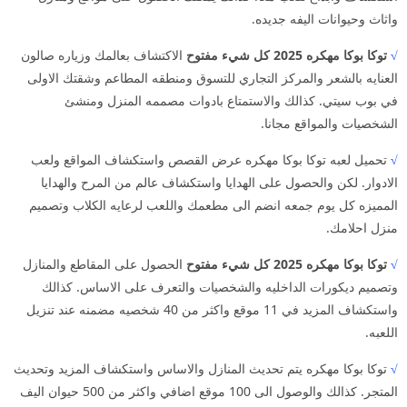
واثاث وحيوانات اليفه جديده.
√
توكا بوكا مهكره 2025 كل شيء مفتوح
الاكتشاف بعالمك وزياره صالون
العنايه بالشعر والمركز التجاري للتسوق ومنطقه المطاعم وشقتك الاولى
في بوب سيتي. كذالك والاستمتاع بادوات مصممه المنزل ومنشئ
الشخصيات والمواقع مجانا.
√
تحميل لعبه توكا بوكا مهكره عرض القصص واستكشاف المواقع ولعب
الادوار. لكن والحصول على الهدايا واستكشاف عالم من المرح والهدايا
المميزه كل يوم جمعه انضم الى مطعمك واللعب لرعايه الكلاب وتصميم
منزل احلامك.
√
توكا بوكا مهكره 2025 كل شيء مفتوح
الحصول على المقاطع والمنازل
وتصميم ديكورات الداخليه والشخصيات والتعرف على الاساس. كذالك
واستكشاف المزيد في 11 موقع واكثر من 40 شخصيه مضمنه عند تنزيل
اللعبه.
√
توكا بوكا مهكره يتم تحديث المنازل والاساس واستكشاف المزيد وتحديث
المتجر. كذالك والوصول الى 100 موقع اضافي واكثر من 500 حيوان اليف