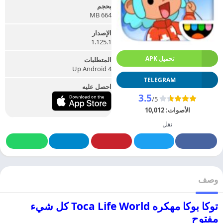
بحجم
664 MB
الإصدار
1.125.1
تحميل APK
المتطلبات
Up Android 4
TELEGRAM
احصل عليه
3.5
/5
الأصوات:
10,012
نقل
وصف
توكا بوكا مهكره Toca Life World كل شيء
مفتوح