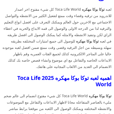
لعبه
توكا بوكا مهكره
Toca Life World كل شيء مفتوح اخر اصدار
للاندرويد من ترفيه وقضاء وقت ممتع لتفعيل الكثير من الانشطه والتواصل
الاجتماعي مع الاخرين حول العالم ويمكنك التعرف على افضل انواع التعليم
والترفيه لذا من الدرجه الاولى والوصول الى قمه الابداع والحريه في اعطاء
الراي لكن وتنفيذ الانشطه والامثله كما يمكنك الوصول الى افضل طريقه
في لعبه
توكا بوكا مهكره
للوصول الى جميع امتيازات المختلفه بطريقه
سهله وبسيطه من اجل الترفيه وقضى وقت ممتع ضمن افضل لعبه موجوده
حاليا على المتاجر الالكترونيه كذلك لجميع الفئات العمريه وقم باظهار
الابداعات الخاصه والتفاعل مع اي موضوع وانشاء قصص خاصه بك كذلك
الانضمام الى العديد من الالعاب المجانيه على هاتفك.
اهميه لعبه توكا بوكا مهكره 2025 Toca Life
World
توكا بوكا مهكره
Toca Life World كل شيء مفتوح انضمام الى عالم ضخم
مليء بالعناصر المتفاعله مجانا لاظهار الابداعات والتفاعل مع الموضوعات
والانشطه المختلفه ويمكنك الوصول الى اللعبه من موقعنا برابط مباشر