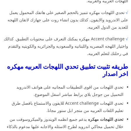
اللهجات العربيه والغربيه.
√
تحدي اللهجات مهكره تتميز بالحجم الصغير على هاتفك المحمول يعمل
على الاندرويد والايفون. كذلك بدون انشاء روت على جهازك لاتقان اللهجه
للعديد من الدول العربيه.
√
Accent challenge مهكره يمكنك التعرف على محتويات التطبيق. كذالك
واختيار اللهجه المصريه واللبنانيه والسعوديه والجزائريه والكويتيه والتقدم
في رحلتك لتعلم العربيه.
طريقه تثبيت تطبيق تحدي اللهجات العربيه مهكره
اخر اصدار
تحدي اللهجات من اقوى التطبيقات المجانيه على هواتف الاندرويد
التحميل من جوجل بلاي برابط مباشر اسفل الموضوع.
تحدي اللهجات Accent challenge للايفون والاستمتاع بافضل طرق
تعليم اللغات العربيه من متجر ابل ستور مجانا.
تحدي اللهجات مهكره
يدعم جميع انظمه الويندوز والميكروسوفت من
خلال تحميل محاكي اندرويد لطرح الاسئله والاجابه عليها مدعوم بالذكاء