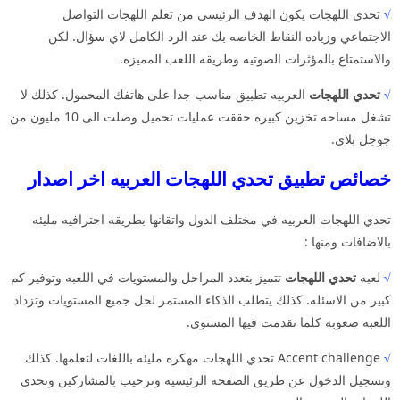
√
تحدي اللهجات يكون الهدف الرئيسي من تعلم اللهجات التواصل
الاجتماعي وزياده النقاط الخاصه بك عند الرد الكامل لاي سؤال. لكن
والاستمتاع بالمؤثرات الصوتيه وطريقه اللعب المميزه.
√
تحدي اللهجات
العربيه تطبيق مناسب جدا على هاتفك المحمول. كذلك لا
تشغل مساحه تخزين كبيره حققت عمليات تحميل وصلت الى 10 مليون من
جوجل بلاي.
خصائص تطبيق تحدي اللهجات العربيه اخر اصدار
تحدي اللهجات العربيه في مختلف الدول واتقانها بطريقه احترافيه مليئه
بالاضافات ومنها :
√
لعبه
تحدي اللهجات
تتميز بتعدد المراحل والمستويات في اللعبه وتوفير كم
كبير من الاسئله. كذلك يتطلب الذكاء المستمر لحل جميع المستويات وتزداد
اللعبه صعوبه كلما تقدمت فيها المستوى.
√
Accent challenge تحدي اللهجات مهكره مليئه باللغات لتعلمها. كذلك
وتسجيل الدخول عن طريق الصفحه الرئيسيه وترحيب بالمشاركين وتحدي