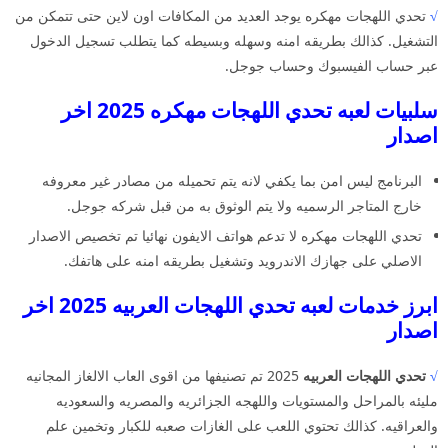
√
تحدي اللهجات مهكره يوجد العديد من المكافات اون لاين حتى تتمكن من
التشغيل. كذالك بطريقه امنه وسهله وبسيطه كما يتطلب تسجيل الدخول
عبر حساب الفيسبوك وحساب جوجل.
سلبيات لعبه تحدي اللهجات مهكره 2025 اخر
اصدار
البرنامج ليس امن بما يكفي لانه يتم تحميله من مصادر غير معروفه
خارج المتاجر الرسميه ولا يتم الوثوق به من قبل شركه جوجل.
تحدي اللهجات مهكره لا تدعم هواتف الايفون نهائيا تم تخصيص الاصدار
الاصلي على جهازك الاندرويد وتشغيل بطريقه امنه على هاتفك.
ابرز خدمات لعبه تحدي اللهجات العربيه 2025 اخر
اصدار
√
تحدي اللهجات العربيه
2025 تم تصنيفها من اقوى العاب الالغاز المجانيه
مليئه بالمراحل والمستويات واللهجه الجزائريه والمصريه والسعوديه
والعراقيه. كذالك تحتوي اللعب على الغازات صعبه للكبار وتخمين علم