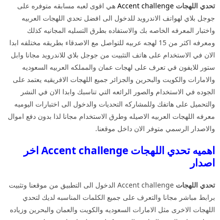
تحدي اللهجات
Accent challenge
هي اقوى لعبه مسابقه متوفره على
جوجل بلاي لهواتف الاندرويد للدخول الى افضل تحدي اللهجات العربيه
واختبار المعرفه الخاصه بك والاستفاده بطرق التسليه المجانيه كذلك
ومعرفه اكثر من 15 لهجه عربيه للتواصل مع الاصدقاء بطريقه مختلفه ابدا
الان في الاستخدام على هاتف التثبيت من جوجل بلاي للاندرويد مجانا وابل
ستور للايفون في تعرف على لهجات عمان والمملكه العربيه السعوديه
والامارات والكويت والبحرين والجزائر جميع اللهجات الافريقيه يعتمد على
الجوده في الاستخدام والصور الرائعه التي تناسبك وابدا الان في النشر
والتحميل على هاتفك وللمشاركه التحديات والدخول الى اختبارات اليوميه
معرفه اللهجات العربيه الاصيله وطرق الاستخدام مجانا لذا بدون دفع اموال
والاصدار الرسمي متوفر الان داخل موقعنا.
اهميه تحدي اللهجات Accent challenge اخر
اصدار
تحدي اللهجات
Accent challenge الدخول الى التطبيق من موقعنا وتثبيت
برابط مباشر مجانا والتعرف على جميع الكلمات المناسبه لديك لتحدي
اللهجات الاخرى مثل الامارات السعوديه والكويت والعمان والبحرين وزياده