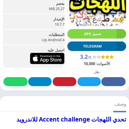
بحجم
25.27 MB
الإصدار
10.7.7
تحميل APK
المتطلبات
Up Android 4
TELEGRAM
احصل عليه
3.2
/5
الأصوات:
10,000
نقل
وصف
تحدي اللهجات Accent challenge للاندرويد