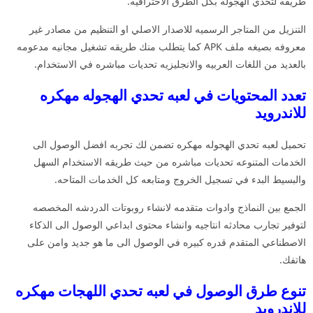
طريقه لتحدي الهجوله بكل الطرق الاحترافيه.
التنزيل من المتاجر الرسميه للاصدار الاصلي او التنظيم من مصادر غير
معروفه بصيغه ملف APK كما يتطلب منك طريقه تشغيل مجانيه مدعومه
بالعديد من اللغات العربيه والانجليزيه تحديات مباشره في الاستخدام.
تعدد المحتويات في لعبه تحدي الهجوله مهكره
للاندرويد
تحميل لعبه تحدي الهجوله مهكره تضمن لك تجربه افضل الوصول الى
الخدمات المتنوعه تحديات مباشره من حيث طريقه الاستخدام السهل
والبسيط البدء في تسجيل الخروج ومتابعه كل الخدمات المتاحه.
الجمع بين النماذج وادوات متقدمه لانشاء روبوتات الدردشه المخصصه
لتوفير تجارب محادثه انتاجيه وانشاء محتوى ابداعي الوصول الى الذكاء
الاصطناعي المتقدم قدره كبيره في الوصول الى ما هو جديد وامن على
هاتفك.
تنوع طرق الوصول في لعبه تحدي اللهجات مهكره
للاندرويد