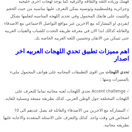
فهمك وزياده الثقه والثقافه والترفيه كما يوجد لهجات اخرى خليجيه
وجزائريه وفلسطينيه وتونسيه يمكن التعرف عليها مناسبه من حيث الحجم
والتثبيت على هاتفك المحمول وفي تحديد اللهجه المناسبه لتعلمها بشكل
ابفردي او المشاركه مع الاخرين عبر مواقع التواصل الاجتماعي مع الاصدقاء
والعائله كذالك ابدا الان في معرفه طريقه التحدث للشباب والفتيات العربيه
حتى تتمكن من الاتقان وتحسين اللغه العربيه الخاصه بك.
اهم مميزات تطبيق تحدي اللهجات العربيه اخر
اصدار
تحدي اللهجات
من اقوى التطبيقات المجانيه على هواتف المحمول مليء
بالمميزات ومنها :
√
Accent challenge تحدي اللهجات لعبه مجانيه تماما للتعرف على
اللهجات المختلفه حول الوطن العربي. كذلك بطريقه ممتعه ومسليه للغايه.
√
المشاركه مع الاخرين من الاصدقاء والعائله قد يصل عددهم الى 10
اشخاص في وقت واحد. كذلك والتعرف على الاسئله المتعدده والاجابه عليها
بطريقه مجانيه.