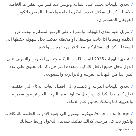
√
تحدي اللهجات يعتمد على الثقافه وتوفير عدد كبير من الفقرات الخاصه
بالاسئله. كذالك يمكنك تحديد الفكره العامه والاسئله المميزه لتكوين
الفريقان المستمران.
√
تنزيل لعبه تحدي اللهجات والتعرف على الوضع المظلم والبحث عن
الكلمه ومعناها اذا كانت موسيقى او مخطئه يمكنك بكل سهوله حفظها الى
المفضله. كذالك ومشاركتها مع الاخرين بنقره زر واحده.
√
تحدي اللهجات
2025 للعب الالعاب الذكيه وتحدي الاخرين والتعرف على
الدول وحل جميع الالغاز للاذكياء متعدده المراحل. كذالك تحتوي على عدد
كبير جدا من اللهجات العربيه والجزائريه والسعوديه.
√
تحدي اللهجات العربيه والانضمام الى افضل العاب الذكاء التي حققت
نجاح كبير جدا. كذالك ومراحل متفاوته منها اللهجه الجزائريه والمصريه
والعربيه كما يمكنك تخمين علم الدوله.
√
Accent challenge مهكره الوصول الى جميع الادوات الخاصه بالمكافات
والفوز بعد كل مرحله. كذالك يمكنك تسجيل الدخول وربط حسابك
بالفيسبوك.