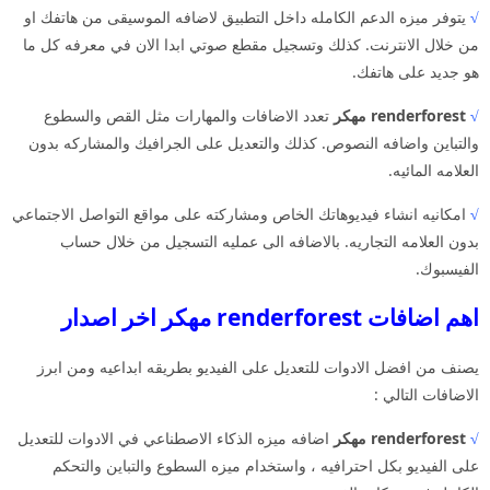
√
يتوفر ميزه الدعم الكامله داخل التطبيق لاضافه الموسيقى من هاتفك او
من خلال الانترنت. كذلك وتسجيل مقطع صوتي ابدا الان في معرفه كل ما
هو جديد على هاتفك.
√
renderforest مهكر
تعدد الاضافات والمهارات مثل القص والسطوع
والتباين واضافه النصوص. كذلك والتعديل على الجرافيك والمشاركه بدون
العلامه المائيه.
√
امكانيه انشاء فيديوهاتك الخاص ومشاركته على مواقع التواصل الاجتماعي
بدون العلامه التجاريه. بالاضافه الى عمليه التسجيل من خلال حساب
الفيسبوك.
اهم اضافات renderforest مهكر اخر اصدار
يصنف من افضل الادوات للتعديل على الفيديو بطريقه ابداعيه ومن ابرز
الاضافات التالي :
√
renderforest مهكر
اضافه ميزه الذكاء الاصطناعي في الادوات للتعديل
على الفيديو بكل احترافيه ، واستخدام ميزه السطوع والتباين والتحكم