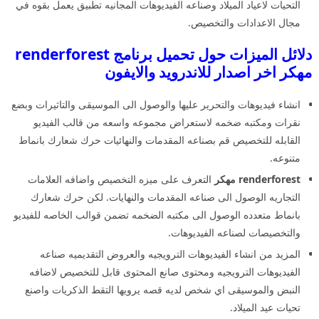
التحيات لاعياد الميلاد وصناعه الفيديوهات المجانيه تطبيق يعمل بقوه في
مجال الاعدادات والتخصيص.
دلائل الميزات حول تحميل برنامج renderforest
مهكر اخر اصدار للاندرويد والايفون
انشاء فيديوهات والتحرير عليها والوصول الى الموسيقى والتاثيرات وبضع
نقرات ومكتبه ضخمه لاستعراض مجموعه واسعه من قالب الفيديو
القابله للتخصيص قم بصناعه المقدمات والنهائيات حرك شعارك بانماط
متنوعه.
renderforest مهكر
التعرف على ميزه التخصيص واضافه العلامات
التجاريه الوصول الى صناعه المقدمات والنهايات. لكن حرك شعارك
بانماط متعدده الوصول الى مكتبه الضخمه تضمن قوالب الخاصه للفيديو
والتخصيصات لصناعه الفيديوهات.
المزيد من انشاء الفيديوهات الترويجيه والعروض التقديميه صناعه
الفيديوهات الترويجيه ومحتوى صانع المحتوى قابل للتخصيص لاضافه
النبض والموسيقى اي شخص لديه قصه يرويها التقط الذكريات واصنع
تحيات عيد الميلاد.