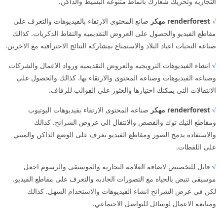
التجاريه وتحريك شعارك بانماط متنوعه البسيط والداكن.
√
renderforest مهكر
صانع المحتوى الارتقاء بالفيديوهات والتعرف على
مقاطع الفيديو والحصول على العروض التقديميه والتقاط الذكريات. كذالك
صناعه التحيات اعياد البلاد والاستمتاع بمشاركه النتائج الاحترافيه مع الاخرين.
√
انشاء الفيديوهات الترويجيه والعروض التقديميه ورواد الاعمال والشركات
وصناعه الفيديوهات وصناعه المحتوى والارتقاء بها. كذالك والحصول على
الانتقالات التي يمكنك اختيارها والعثور على القوالب للزفاف.
√
renderforest مهكر
صناعه المحتوى الارتقاء بفيديوهات اليوتيوب
ومقاطع التيك توك والقصص والانتقال الى عروض الشرائح. كذالك
والاستفاده بدمج الصور ومقاطع الفيديو تعرف على الوضع الداكن والمبني
على اللقطات.
√
قابل للتخصيص لاضافه العلامه التجاريه والموسيقى والرسوم اجعل
موسيقى تنبض بالحياه مع التصورات الجاذبه والتعرف على مقاطع الفيديو.
لكن في عرض الشرائح انشاء الفيديوهات والاستخدام السهل. كذالك
ومتابعه الاعمال لوسائل للتواصل الاجتماعي.