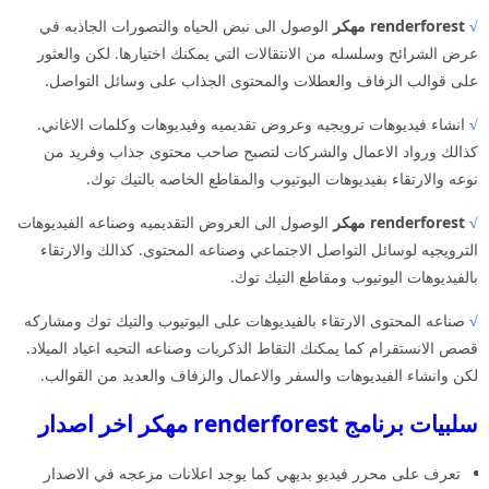
√
renderforest مهكر
الوصول الى نبض الحياه والتصورات الجاذبه في
عرض الشرائح وسلسله من الانتقالات التي يمكنك اختيارها. لكن والعثور
على قوالب الزفاف والعطلات والمحتوى الجذاب على وسائل التواصل.
√
انشاء فيديوهات ترويجيه وعروض تقديميه وفيديوهات وكلمات الاغاني.
كذالك ورواد الاعمال والشركات لتصبح صاحب محتوى جذاب وفريد من
نوعه والارتقاء بفيديوهات اليوتيوب والمقاطع الخاصه بالتيك توك.
√
renderforest مهكر
الوصول الى العروض التقديميه وصناعه الفيديوهات
الترويجيه لوسائل التواصل الاجتماعي وصناعه المحتوى. كذالك والارتقاء
بالفيديوهات اليوتيوب ومقاطع التيك توك.
√
صناعه المحتوى الارتقاء بالفيديوهات على اليوتيوب والتيك توك ومشاركه
قصص الانستقرام كما يمكنك التقاط الذكريات وصناعه التحيه اعياد الميلاد.
لكن وانشاء الفيديوهات والسفر والاعمال والزفاف والعديد من القوالب.
سلبيات برنامج renderforest مهكر اخر اصدار
تعرف على محرر فيديو بديهي كما يوجد اعلانات مزعجه في الاصدار