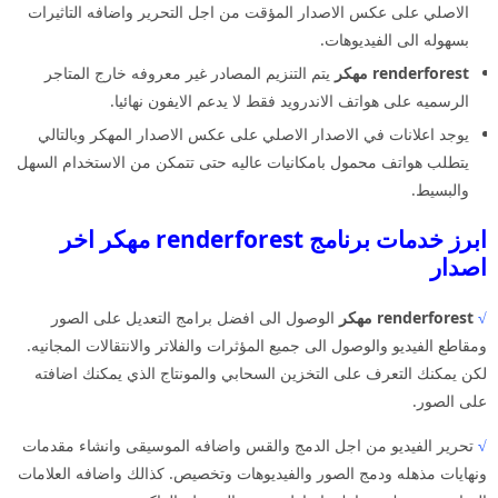
الاصلي على عكس الاصدار المؤقت من اجل التحرير واضافه التاثيرات
بسهوله الى الفيديوهات.
renderforest مهكر
يتم التنزيم المصادر غير معروفه خارج المتاجر
الرسميه على هواتف الاندرويد فقط لا يدعم الايفون نهائيا.
يوجد اعلانات في الاصدار الاصلي على عكس الاصدار المهكر وبالتالي
يتطلب هواتف محمول بامكانيات عاليه حتى تتمكن من الاستخدام السهل
والبسيط.
ابرز خدمات برنامج renderforest مهكر اخر
اصدار
√
renderforest مهكر
الوصول الى افضل برامج التعديل على الصور
ومقاطع الفيديو والوصول الى جميع المؤثرات والفلاتر والانتقالات المجانيه.
لكن يمكنك التعرف على التخزين السحابي والمونتاج الذي يمكنك اضافته
على الصور.
√
تحرير الفيديو من اجل الدمج والقس واضافه الموسيقى وانشاء مقدمات
ونهايات مذهله ودمج الصور والفيديوهات وتخصيص. كذالك واضافه العلامات