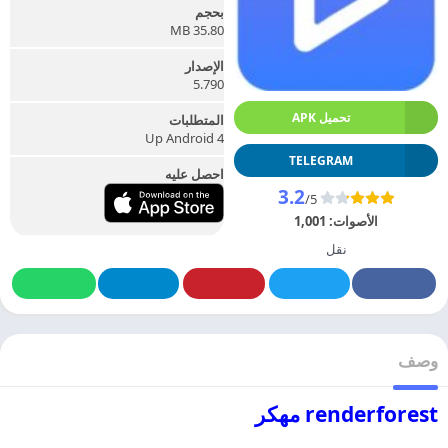
بحجم
35.80 MB
الإصدار
5.790
تحميل APK
المتطلبات
Up Android 4
TELEGRAM
احصل عليه
3.2
/5
الأصوات:
1,001
نقل
وصف
renderforest مهكر