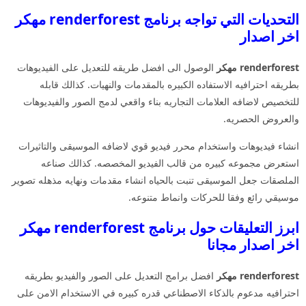
التحديات التي تواجه برنامج renderforest مهكر
اخر اصدار
renderforest مهكر
الوصول الى افضل طريقه للتعديل على الفيديوهات
بطريقه احترافيه الاستفاده الكبيره بالمقدمات والنهيات. كذالك قابله
للتخصيص لاضافه العلامات التجاريه بناء واقعي لدمج الصور والفيديوهات
والعروض الحصريه.
انشاء فيديوهات واستخدام محرر فيديو قوي لاضافه الموسيقى والتاثيرات
استعرض مجموعه كبيره من قالب الفيديو المخصصه. كذالك صناعه
الملصقات جعل الموسيقى تنبت بالحياه انشاء مقدمات ونهايه مذهله تصوير
موسيقي رائع وفقا للحركات وانماط متنوعه.
ابرز التعليقات حول برنامج renderforest مهكر
اخر اصدار مجانا
renderforest مهكر
افضل برامج التعديل على الصور والفيديو بطريقه
احترافيه مدعوم بالذكاء الاصطناعي قدره كبيره في الاستخدام الامن على