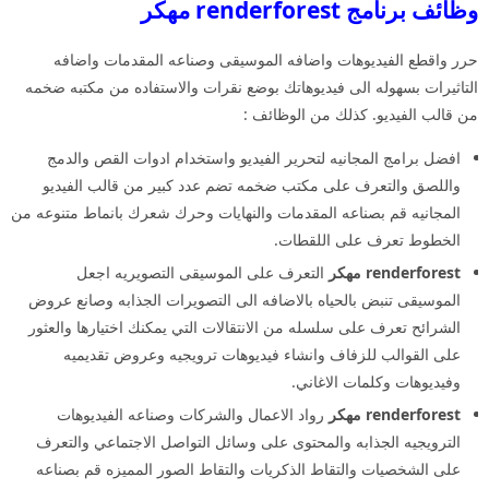
وظائف برنامج renderforest مهكر
حرر واقطع الفيديوهات واضافه الموسيقى وصناعه المقدمات واضافه
التاثيرات بسهوله الى فيديوهاتك بوضع نقرات والاستفاده من مكتبه ضخمه
من قالب الفيديو. كذلك من الوظائف :
افضل برامج المجانيه لتحرير الفيديو واستخدام ادوات القص والدمج
واللصق والتعرف على مكتب ضخمه تضم عدد كبير من قالب الفيديو
المجانيه قم بصناعه المقدمات والنهايات وحرك شعرك بانماط متنوعه من
الخطوط تعرف على اللقطات.
renderforest مهكر
التعرف على الموسيقى التصويريه اجعل
الموسيقى تنبض بالحياه بالاضافه الى التصويرات الجذابه وصانع عروض
الشرائح تعرف على سلسله من الانتقالات التي يمكنك اختيارها والعثور
على القوالب للزفاف وانشاء فيديوهات ترويجيه وعروض تقديميه
وفيديوهات وكلمات الاغاني.
renderforest مهكر
رواد الاعمال والشركات وصناعه الفيديوهات
الترويجيه الجذابه والمحتوى على وسائل التواصل الاجتماعي والتعرف
على الشخصيات والتقاط الذكريات والتقاط الصور المميزه قم بصناعه