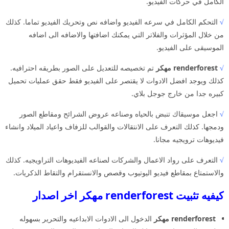
الكامل في حركات الفيديو.
√
التحكم الكامل في سرعه الفيديو واضافه نص وتحريك الفيديو تماما. كذلك
من خلال المؤثرات والفلاتر التي يمكنك اضافتها والاضافه الى اضافه
الموسيقى على الفيديو.
√
renderforest مهكر
تم تخصيصه للتعديل على الصور بطريقه احترافيه.
كذلك ويوجد افضل الادوات لا يقتصر على الفيديو فقط حقق عمليات تحميل
كبيره جدا من خارج جوجل بلاي.
√
اجعل موسيقاك تنبض بالحياه وصناعه عروض الشرائح ومقاطع الصور
ودمجها. كذلك التعرف على الانتقالات والقوالب للزفاف واعياد الميلاد وانشاء
فيديوهات ترويجيه مجانا.
√
التعرف على رواد الاعمال والشركات لصناعه الفيديوهات التراويجيه. كذلك
والاستمتاع بمقاطع فيديو اليوتيوب وقصص والانستقرام والتقاط الذكريات.
كيفيه تثبيت renderforest مهكر اخر اصدار
renderforest مهكر
الدخول الى الادوات الابداعيه والتحرير بسهوله