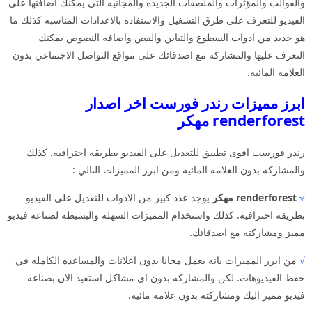
والقوالب والمؤثرات والملصقات الجديده والمجانيه التي يمكنك اضافتها على
الفيديو للتعرف على طرق التشغيل والاستفاده بالاعدادات المناسبه كذلك ما
هو جديد من ادوات السطوع والتباين والقص واضافه النصوص يمكنك
التعرف عليها والمشاركه مع اصدقائك على مواقع التواصل الاجتماعي بدون
العلامه المائيه.
ابرز مميزات رندر فورست اخر اصدار
renderforest مهكر
رندر فورست اقوى تطبيق للتعديل على الفيديو بطريقه احترافيه. كذلك
والمشاركه بدون العلامه المائيه ومن ابرز المميزات التالي :
√
renderforest مهكر
يوجد عدد كبير من الادوات للتعديل على الفيديو
بطريقه احترافيه. كذلك واستخدام المميزات السهله والبسيطه لصناعه فيديو
مميز ومشاركته مع اصدقائك.
√
من ابرز المميزات بانه يعمل مجانا بدون اعلانات والمساعده الكامله في
حفظ الفيديوهات. لكن والمشاركه بدون اي مشاكل استفيد الان بصناعه
فيديو مميز اليك ومشاركته بدون علامه مائيه.