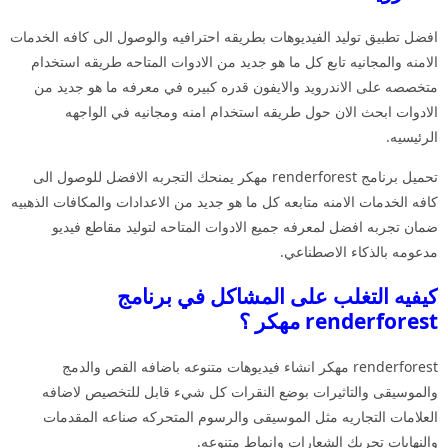
افضل تطبيق توليد الفيديوهات بطريقه احترافيه والوصول الى كافه الخدمات
الامنه والمجانيه تابع كل ما هو جديد من الادوات المتاحه طريقه استخدام
متخصصه على الاندرويد والايفون قدره كبيره في معرفه ما هو جديد من
الادوات ابحث الان حول طريقه استخدام امنه ومجانيه في الواجهه
الرئيسيه.
تحميل برنامج renderforest مهكر يمنحك التجربه الافضل للوصول الى
كافه الخدمات الامنه متابعه كل ما هو جديد من الاعدادات والمكافات الذهبيه
ضمان تجربه افضل لمعرفه جميع الادوات المتاحه لتوليد مقاطع فيديو
مدعومه بالذكاء الاصطناعي.
كيفيه التغلب على المشاكل في برنامج
renderforest مهكر ؟
renderforest مهكر انشاء فيديوهات متنوعه باضافه القص والدمج
والموسيقى والتاثيرات بوضع النقرات كل شيء قابل للتخصيص لاضافه
العلامات التجاريه مثل الموسيقى والرسوم المتحركه صناعه المقدمات
والنهايات تحريك الشعارات وانماط متنوعه.