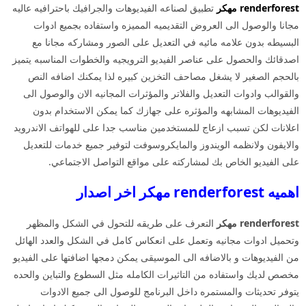
renderforest مهكر
تطبيق لصناعه الفيديوهات والجرافيك باحترافيه عاليه
مجانا والوصول الى العروض التقديميه المميزه واستفاده بجميع ادوات
البسيطه بدون علامه مائيه في التعديل على الصور ومشاركه مجانا مع
اصدقائك والحصول على عناصر الفيديو الترويجيه والخطوات المناسبه يتميز
بالحجم الصغير لا يشغل مصاحف التخزين كبيره لذا يمكنك اضافه النص
والقوالب وادوات التعديل والفلاتر والمؤثرات المجانيه الان والوصول الى
الفيديوهات المشابهه والمؤثره على جهازك كما يمكن الاستخدام بدون
اعلانات لكن تسبب ازعاج للمستخدمين مناسب جدا على للهواتف الاندرويد
والايفون ولانظمه الويندوز والمايكروسوفت لتوفير جميع خدمات للتعديل
على الفيديو الخاص بك لمشاركته على مواقع التواصل الاجتماعي.
اهميه renderforest مهكر اخر اصدار
renderforest مهكر
التعرف على طريقه للتحول في الشكل والمظهر
وتحميل ادوات مجانيه وتعمل على انعكاس كامل في الشكل والعدد الهائل
من الفيديوهات و بالاضافه الى الموسيقى يمكن دمجها اضافتها على الفيديو
مخصص لديك واستفاده من التاثيرات الكامله مثل السطوع والتباين والحده
يتوفر تحديثات والمستمره داخل البرنامج للوصول الى جميع الادوات