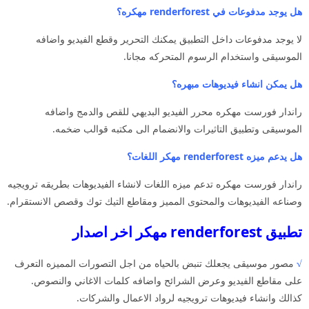
هل يوجد مدفوعات في renderforest مهكره؟
لا يوجد مدفوعات داخل التطبيق يمكنك التحرير وقطع الفيديو واضافه
الموسيقى واستخدام الرسوم المتحركه مجانا.
هل يمكن انشاء فيديوهات مبهره؟
راندار فورست مهكره محرر الفيديو البديهي للقص والدمج واضافه
الموسيقى وتطبيق التاثيرات والانضمام الى مكتبه قوالب ضخمه.
هل يدعم ميزه renderforest مهكر اللغات؟
راندار فورست مهكره تدعم ميزه اللغات لانشاء الفيديوهات بطريقه ترويجيه
وصناعه الفيديوهات والمحتوى المميز ومقاطع التيك توك وقصص الانستقرام.
تطبيق renderforest مهكر اخر اصدار
√
مصور موسيقى يجعلك تنبض بالحياه من اجل التصورات المميزه التعرف
على مقاطع الفيديو وعرض الشرائح واضافه كلمات الاغاني والنصوص.
كذالك وانشاء فيديوهات ترويجيه لرواد الاعمال والشركات.