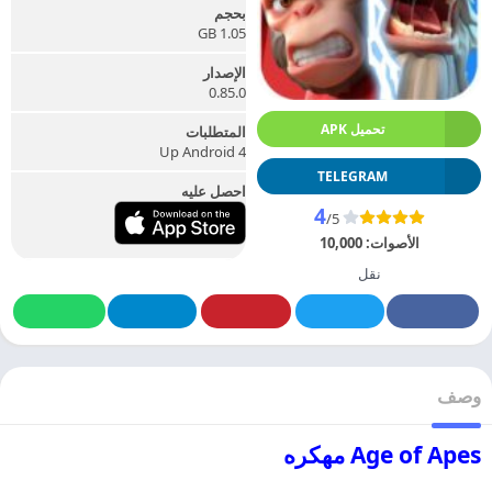
بحجم
1.05 GB
الإصدار
0.85.0
تحميل APK
المتطلبات
Up Android 4
TELEGRAM
احصل عليه
4
/5
الأصوات:
10,000
نقل
وصف
Age of Apes مهكره