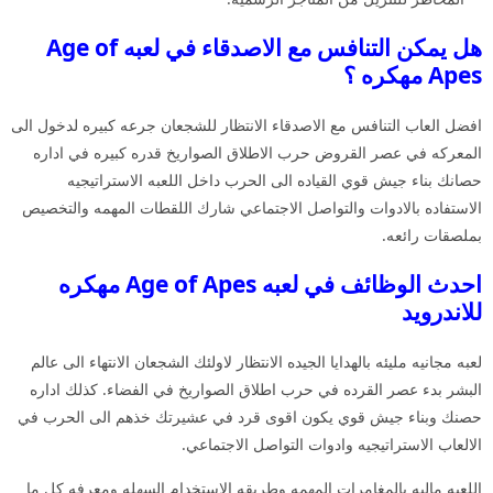
هل يمكن التنافس مع الاصدقاء في لعبه Age of
Apes مهكره ؟
افضل العاب التنافس مع الاصدقاء الانتظار للشجعان جرعه كبيره لدخول الى
المعركه في عصر القروض حرب الاطلاق الصواريخ قدره كبيره في اداره
حصانك بناء جيش قوي القياده الى الحرب داخل اللعبه الاستراتيجيه
الاستفاده بالادوات والتواصل الاجتماعي شارك اللقطات المهمه والتخصيص
بملصقات رائعه.
احدث الوظائف في لعبه Age of Apes مهكره
للاندرويد
لعبه مجانيه مليئه بالهدايا الجيده الانتظار لاولئك الشجعان الانتهاء الى عالم
البشر بدء عصر القرده في حرب اطلاق الصواريخ في الفضاء. كذلك اداره
حصنك وبناء جيش قوي يكون اقوى قرد في عشيرتك خذهم الى الحرب في
الالعاب الاستراتيجيه وادوات التواصل الاجتماعي.
اللعبه ماليه بالمغامرات المهمه وطريقه الاستخدام السهله ومعرفه كل ما