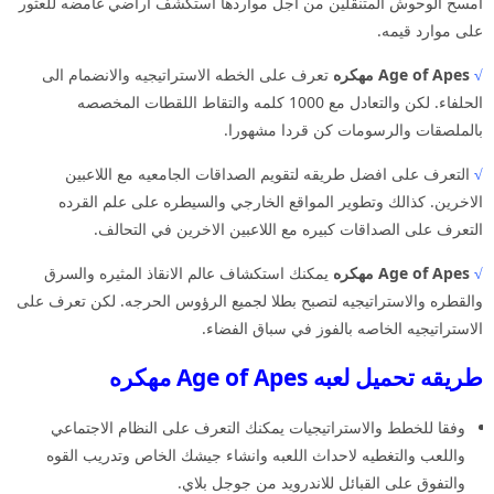
امسح الوحوش المتنقلين من اجل مواردها استكشف اراضي غامضه للعثور
على موارد قيمه.
√
Age of Apes مهكره
تعرف على الخطه الاستراتيجيه والانضمام الى
الحلفاء. لكن والتعادل مع 1000 كلمه والتقاط اللقطات المخصصه
بالملصقات والرسومات كن قردا مشهورا.
√
التعرف على افضل طريقه لتقويم الصداقات الجامعيه مع اللاعبين
الاخرين. كذالك وتطوير المواقع الخارجي والسيطره على علم القرده
التعرف على الصداقات كبيره مع اللاعبين الاخرين في التحالف.
√
Age of Apes مهكره
يمكنك استكشاف عالم الانقاذ المثيره والسرق
والقطره والاستراتيجيه لتصبح بطلا لجميع الرؤوس الحرجه. لكن تعرف على
الاستراتيجيه الخاصه بالفوز في سباق الفضاء.
طريقه تحميل لعبه Age of Apes مهكره
وفقا للخطط والاستراتيجيات يمكنك التعرف على النظام الاجتماعي
واللعب والتغطيه لاحداث اللعبه وانشاء جيشك الخاص وتدريب القوه
والتفوق على القبائل للاندرويد من جوجل بلاي.