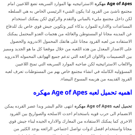
Age of Apes
مهكره
الاستراتيجيه بها الموارد السريعه تضع اللاعبين امام
مجتمع ناشئ من القرود لذا يكون الشيء الرئيسي الخاص به هي السلطه
لكن داخل مجتمع مليء بالمباني والتقدم والركوي لكن يمكنك استخدام
المساعدات والاداره للموارد بذكاء كبير وتكوين جيش قوي خاص بك للدفاع
عن المدينه مجانا او المستوطن والعائله من هجمات العدو المحتمل يمكنك
الاستفاده من لعبه القرود مجانا على هاتفك المحمول الاندرويد والحصول
على الاصدار المعدل من هذه اللعبه من خلال موقعنا كل ما هو الجديد ومميز
بين التصميمات والالوان الرائعه التي تدعم جميع الهواتف المحموله الاندرويد
والالعاب الاستراتيجيه لكن صاحبه الموارد السريعه التي تمنح اللاعبين
المسؤوليه الكامله في انشاء مجتمع خاص بهم من المستوطنات تعرف لعبه
القرود القديمه من هزيمه المسوخ البيضاء.
اهميه تحميل لعبه Age of Apes مهكره
تحميل لعبه Age of Apes مهكره
انتهى عالم البشر وبدا عصر القرده يمكن
الانضمام الى حرب قويه باستخدام احدث الاسلحه والصواريخ بين القرود
الاخرى كما يمكنك الاستفاده من المعارك والاداره الجيده لبناء جيش قوي
مجانا واستخدام افضل ادوات تواصل اجتماعي الرائعه يوجد الكثير من