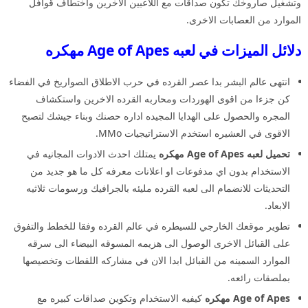
وتشغيل صاروخك تكون صداقات مع اللاعبين الاخرين واختطاف قوافل
الموارد من العصابات الاخرى.
دلائل الميزات في لعبه Age of Apes مهكره
انتهى عالم البشر بدا عصر القرده في حرب الاطلاق الصواريخ في الفضاء
كن جزءا من اقوى الهوردات ومحاربه القرده الاخرين واستكشاف
المجره والحصول على الهدايا المجيده اداره حصنك وبناء جيشك لتصبح
الاقوى في العشيره استخدم الاستراتيجيات MMo.
تحميل لعبه Age of Apes مهكره
يمتلك احدث الادوات المجانيه في
الاستخدام بدون اي مدفوعات او اعلانات معرفه كل ما هو جديد من
التحديثات للانضمام الى لعبه القرده مليئه بالجرافيك ورسومات ثلاثيه
الابعاد.
تطوير موقعك الخارجي للسيطره في عالم القرده وفقا للخطط والتفوق
على القبائل الاخرى الوصول الى هزيمه المسوقه البيضاء الى سرقه
الموارد السمينه من القبائل ابدا الان في مشاركه اللقطات وتخصيصها
بملصقات رائعه.
Age of Apes مهكره
كيفيه الاستخدام وتكوين صداقات كبيره مع