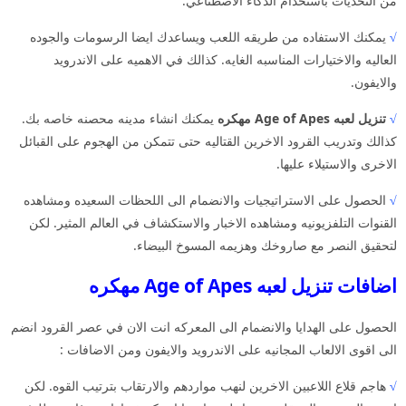
من التحديات باستخدام الذكاء الاصطناعي.
√
يمكنك الاستفاده من طريقه اللعب ويساعدك ايضا الرسومات والجوده
العاليه والاختيارات المناسبه الغايه. كذالك في الاهميه على الاندرويد
والايفون.
√
تنزيل لعبه Age of Apes مهكره
يمكنك انشاء مدينه محصنه خاصه بك.
كذالك وتدريب القرود الاخرين القتاليه حتى تتمكن من الهجوم على القبائل
الاخرى والاستيلاء عليها.
√
الحصول على الاستراتيجيات والانضمام الى اللحظات السعيده ومشاهده
القنوات التلفزيونيه ومشاهده الاخبار والاستكشاف في العالم المثير. لكن
لتحقيق النصر مع صاروخك وهزيمه المسوخ البيضاء.
اضافات تنزيل لعبه Age of Apes مهكره
الحصول على الهدايا والانضمام الى المعركه انت الان في عصر القرود انضم
الى اقوى الالعاب المجانيه على الاندرويد والايفون ومن الاضافات :
√
هاجم قلاع اللاعبين الاخرين لنهب مواردهم والارتقاب بترتيب القوه. لكن