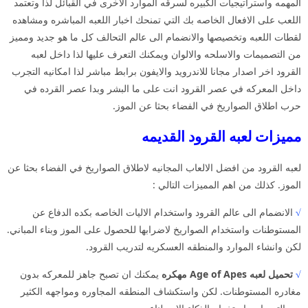
المهمه واستراتيجيات الكبيره لسرقه الموارد الاخرى في القبائل لذا وتعتمد
اللعب على الافعال الخاصه بك التي تمنحك اخبار اللعبه المباشره ومشاهده
لقطات اللعبه وتخصيصها والانضمام الى عالم التحالف كل ما هو جديد ومميز
من التصميمات والاسلحه والالوان ويمكنك التعرف عليها لذا داخل لعبه
القرود اخر اصدار مجانا للاندرويد والايفون برابط مباشر لذا امكانيه التجرب
داخل المعركه في عصر القرود انت على ما البشر وبدا عصر القرده في
حرب اطلاق الصواريخ في الفضاء بحثا عن الموز.
مميزات لعبه القرود القديمه
لعبه القرود من افضل الالعاب المجانيه لاطلاق الصواريخ في الفضاء بحثا عن
الموز. كذلك من اهم المميزات التالي :
√
الانضمام الى عالم القرود واستخدام الاليات الخاصه بكده الدفاع عن
المستوطنات واستخدام الصواريخ لاضرابها للحصول على الموز وبناء المباني.
لكن وانشاء الموارد والمنطقه العسكريه لتدريب القرود.
√
تحميل لعبه Age of Apes مهكره
يمكنك ان تصبح جاهز للمعركه بدون
مغادره المستوطنات. لكن واستكشاف المنطقه المجاوره ومواجهه الكثير