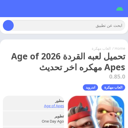
Home
/
العاب مهكرة
تحميل لعبه القردة 2026 Age of
Apes مهكره اخر تحديث
0.85.0
العاب مهكرة
اندرويد
مطور
Age of Apes
تطوير
One Day Ago