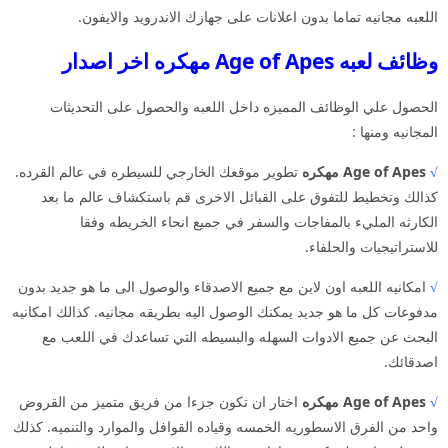
اللعبه مجانيه تماما بدون اعلانات على جهازك الاندرويد والايفون.
وظائف لعبه Age of Apes مهكره اخر اصدار
الحصول علي الوظائف المميزه داخل اللعبه والحصول على التحديثات
المجانيه ومنها :
√
Age of Apes مهكره
تطوير موقعك الخارجي للسيطره في عالم القرده.
كذالك وتخطيط للتفوق على القبائل الاخرى قم باستكشاف عالم ما بعد
الكارثه المليء بالمفاجات والسفر في جميع انحاء الخريطه وفقا
للاستراتيجيات والحلفاء.
√
امكانيه اللعبه اون لاين مع جميع الاصدقاء والوصول الى ما هو جديد بدون
مدفوعات كل ما هو جديد يمكنك الوصول اليه بطريقه مجانيه. كذالك امكانيه
البحث عن جميع الادوات السهله والبسيطه التي تساعدك في اللعب مع
اصدقائك.
√
Age of Apes مهكره
اختار ان تكون جزءا من فريق متميز من القروض
واحد من الفرق الاسطوريه الخمسه وقياده القوافل والموارد والتنميه. كذلك