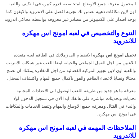
المحمول معرفه جميع الاوضاع المتخصصه قدره كبيره في التكيف واللعبه
اون لاين مكافات ذهبيه تضمن لك تجربه افضل على الاندرويد والايفون كما
يوجد اصدار على الكمبيوتر من مصادر غير معروفه بواسطه محاكي اندرويد.
التنوع والتخصيص في لعبه امونج اس مهكره
للاندرويد
تحميل امونج اس مهكره
الانضمام الى زملائك في الطاقم لعبه متعدده
اللاعبين من اجل العمل الجماعي والخيانه ايضا اللعب عبر شبكات الانترنت
واللعبه اون لاين تجهيز المركبه الفضائيه من اجل المغادره يمكنك ان تصبح
محتالا ونصابا لاعضاء الطاقم والفوز باكمال جميع المهام واكتشاف المحتل.
معرفه ما هو جديد من طريقه اللعب الوصول الى الاعدادات المجانيه
تحديات وتحديثات مباشره على هاتفك ابدا الان في تسجيل الدخول اولا
والبدء في القتال ومعرفه جميع الاوضاع والمهام وتنفيذ الخدمات والمكافات
في امونج اس مهكره.
الملاحظات المهمه في لعبه امونج اس مهكره
للاندرويد