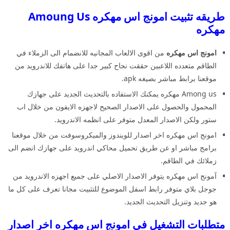
طريقه تثبيت امونج اس مهكره Amoung Us
مهكره
امونج اس مهكره
من اقوى الالعاب المجانيه للانضمام الى الزملاء في
الطاقم متعدده اللاعبين حققت نجاح كبير جدا على هاتفك للاندرويد من
موقعنا برابط مباشر بصيغه apk.
Among us مهكره يمكنك الاستفاده بالتحديث الجديد على جهازك
المحمول والحصول على الاصدار الصحيح لاجهزه الايفون من خلال اب
ستور ولكن الاصدار المعدل متوفر على انظمه الاندرويد.
امونج اس مهكره اخر اصدار للويندوز والميكروسوفت من خلال موقعنا
برامج مباشر او عن طريق تحميل محاكي اندرويد على جهازك انضم الى
زملائك في الطاقم.
آمونج اس مهكره يتوفر الاصدار الاصلي على جميع اجهزه الاندرويد من
جوجل بلاي متوفر رابط اسفل الموضوع للتثبيت مجانا تعرف على كل ما
هو جديد وتنزيل التحديث الجديد.
متطلبات التشغيل في امونج اس مهكره اخر اصدار