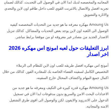
المجانيه والمخصصه لديك ابدا الان في الوصول الى التحديث. كذالك لضمان
تجربه افضل والاتصال بالانترنت القوي للعب داخل طاقم اون لاين والتحدي
والاثاره والتشويق.
Amoung Us مهكره معرفه ما هو جديد من التحديات المخصصه كيفيه
الوصول الى اللعبه اون لاين يوجد بعض التحديات والمشاكل. كذالك تنزيل
الاصدار الجديد من مصادر غير معروفه او من موقعنا برابط مباشر.
ابرز التعليقات حول لعبه امونج اس مهكره 2026
اخر اصدار
أمونج اس مهكره افضل طريقه للعب اون لاين للنظام الى الزملاء
التخصيص الكامل لسفينه الفضاء الخاصه بك للمغادره الفوز. كذالك من خلال
اكمال جميع المهام واكتشاف المحتال خارج السفينه.
Amoung Us مهكره قدره كبيره في التكيف ومعرفه ما هو جديد من
الاعدادات البحث الامن والسريع بدون مدفوعات ابدا الان في تسجيل
الدخول على الاندرويد والايفون. لكن والوصول الى اقوى طرق التشغيل
الامنه والمجانيه.