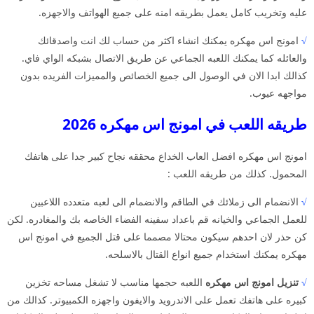
عليه وتخريب كامل يعمل بطريقه امنه على جميع الهواتف والاجهزه.
√
امونج اس مهكره يمكنك انشاء اكثر من حساب لك انت واصدقائك
والعائله كما يمكنك اللعبه الجماعي عن طريق الاتصال بشبكه الواي فاي.
كذالك ابدا الان في الوصول الى جميع الخصائص والمميزات الفريده بدون
مواجهه عيوب.
طريقه اللعب في امونج اس مهكره 2026
امونج اس مهكره افضل العاب الخداع محققه نجاح كبير جدا على هاتفك
المحمول. كذلك من طريقه اللعب :
√
الانضمام الى زملائك في الطاقم والانضمام الى لعبه متعدده اللاعبين
للعمل الجماعي والخيانه قم باعداد سفينه الفضاء الخاصه بك والمغادره. لكن
كن حذر لان احدهم سيكون محتالا مصمما على قتل الجميع في امونج اس
مهكره يمكنك استخدام جميع انواع القتال بالاسلحه.
√
تنزيل امونج اس مهكره
اللعبه حجمها مناسب لا تشغل مساحه تخزين
كبيره على هاتفك تعمل على الاندرويد والايفون واجهزه الكمبيوتر. كذالك من