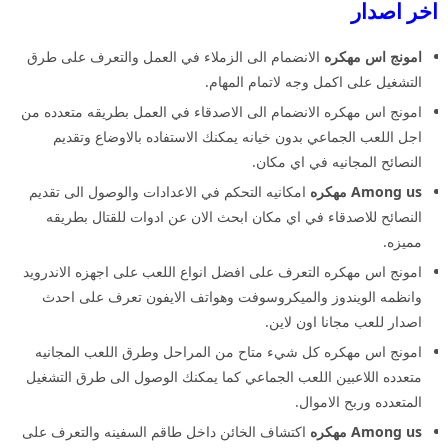
اخر اصدار
امونج اس مهكره
الانضمام الى الزملاء في العمل والتعرف على طرق
التشغيل على اكمل وجه لاتمام المهام.
امونج اس مهكره الانضمام الى الاصدقاء في العمل بطريقه متعدده من
اجل اللعب الجماعي بدون خيانه يمكنك الاستفاده بالاوضاع وتقديم
النصائح المجانيه في اي مكان.
Among us مهكره
امكانيه التحكم في الاعدادات والوصول الى تقديم
النصائح للاصدقاء في اي مكان ابحث الان عن ادوات للقتال بطريقه
مميزه.
امونج اس مهكره التعرف على افضل انواع اللعب على اجهزه الاندرويد
وانظمه الويندوز والميكروسوفت وهواتف الايفون تعرف على احدث
اصدار للعب مجانا اون لاين.
امونج اس مهكره كل شيء متاح من المراحل وطرق اللعب المجانيه
متعدده اللاعبين اللعب الجماعي كما يمكنك الوصول الى طرق التشغيل
المتعدده وربح الاموال.
Among us مهكره
اكتشاف الخائن داخل طاقم السفينه والتعرف على