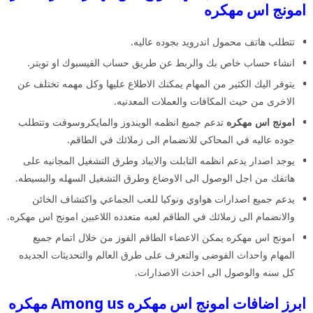
امونج اس مهكره
تتطلب هاتف محمول اندرويد بجوده عاليه.
انشاء حساب خاص بك والربط عن طريق حساب الفيسبوك او تويتر.
يتوفر اليك الكثير من المهام يمكنك الاطلاع عليها وكل مهمه تختلف عن
الاخرى من حيث المكافات والعملات المعدنيه.
امونج اس مهكره
تدعم جميع انظمه الويندوز والمايكروسوفت وتتطلب
جوده عاليه في المحاكي للانضمام الى زملائك في الطاقم.
يوجد اصدار يدعم انظمه التابلت والايباد وطرق التشغيل المجانيه على
هاتفك من اجل الوصول الى الاوضاع وطرق التشغيل السهله والبسيطه.
يدعم جميع اصدارات هواوي ونوكيا للعب الجماعي واكتشاف الخائن
والانضمام الى زملائك في الطاقم لعبه متعدده اللاعبين امونج اس مهكره.
امونج اس مهكره يمكن الاعضاء الطاقم الفوز من خلال اتمام جميع
المهام واحداث الفوضى والتعرف على طرق العالم والتحديثات الجديده
كل سنه والوصول الى احدث الاصدارات.
ابرز اضافات امونج اس مهكره Among us مهكره