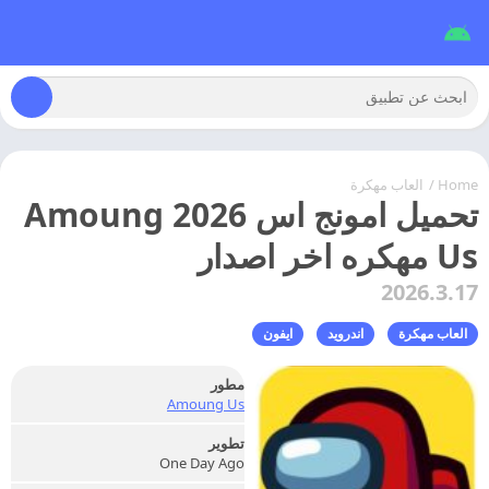
Home
/
العاب مهكرة
تحميل امونج اس 2026 Amoung
Us مهكره اخر اصدار
2026.3.17
العاب مهكرة
اندرويد
ايفون
مطور
Amoung Us
تطوير
One Day Ago