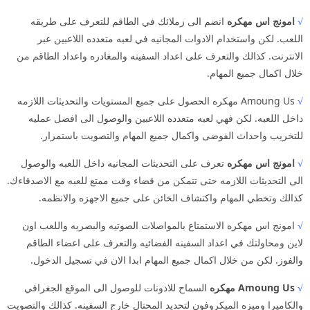
√
امونج اس مهكره
انضم الى زملائك في الطاقم للتعرف على طريقه
اللعب. لكن واستخدام الادوات المجانيه في لعبه متعدده اللاعبين عبر
الانترنت. كذالك والتعرف على اعداد السفينه والمغادره واعداد الطاقم من
خلال اكمال جميع المهام.
√
Amoung Us مهكره الحصول على جميع المستويات والتحديثات اللازمه
داخل اللعبه. لكن فهي لعبه متعدده اللاعبين والوصول الى افضل عمليه
للتخريب واحداث الفوضى واكمال جميع المهام والتصويت باستمرار.
√
امونج اس مهكره
تعرف على التحديثات المجانيه داخل اللعبه والوصول
الى التحديثات اللازمه حتى تتمكن من قضاء وقت ممتع للعبه مع الاصدقاءك.
كذالك وتخطي المهام واكتشاف الخائن على جميع الاجهزه والانظمه.
√
امونج اس مهكره الاستمتاع بالمواصلات الصوتيه والبصريه واللعب اون
لاين ومحاولتك في اعداد السفينه الفضائيه والتعرف على اعضاء الطاقم
والفوز. لكن من خلال اكمال جميع المهام ابدا الان في تسجيل الدخول.
√
Amoung Us مهكره
السماح للاذونات للوصول الى الموقع الجغرافي
والكاميرا وميزه الميكروفون لتحديد المحتال خارج السفينه. كذالك والتصويت