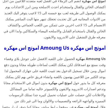
امونج اس مهكره
انضم الى الزملاء في افضل لعبه متعدده اللاعبين من اجل
اكتشاف الخائن والقتال واستخدام احدث الاسلحه ومن ابرز الاعدادات يوم
يمكنك الوصول الى طريقه لعب مع خمسه الى 15 لاعيب يتوفر اليك العديد
من الادوات المجانيه في كل تحديث تجعلك تنبهر منها البث المباشر يمكنك
الانضمام الى 15 لاعب اخرين حتى تتمكن من اللعب الجماعي واكتشاف
الخائن والقتال باستخدام القنابل والاسلحه البيضاء والسكاكين وابدا الان في
معرفه طرق التشغيل على الاندرويد والايفون.
امونج اس مهكره Amoung Us امونج اس مهكره
Amoung Us
مهكره
الحصول على اللعبه الافضل على جوجل بلاي وقضاء
وقت ممتع مع اصدقائك لكن يمكنك اللعب لساعات طويله مجانا وبدون دفع
اموال ومن خلال تسجيل الدخول بعد تثبيت اللعبه على جهازك المحمول لذا
يوجد الكثير من اللاعبين يهتمون باللعبه وانشاء فريق خاص بهم لكن يمكنك
معرفه كل ما يدور حول
امونج اس
مهكره
بدون اموال في الاستخدام مجانا
وتدعم اصدارات الاندرويد والايفون والكمبيوتر خاليه تماما من المشاكل
والاعلانات لكن حصلت على عمليات تحميل كبيره جدا تمتلك الرسومات
المميزه والواجهه الرائعه والتصميمات والالوان وما الى غير ذلك من
خلال
امونج اس مهكره
في موقعنا برابط مباشر مجانا كما يتوفر ازرار وعصا