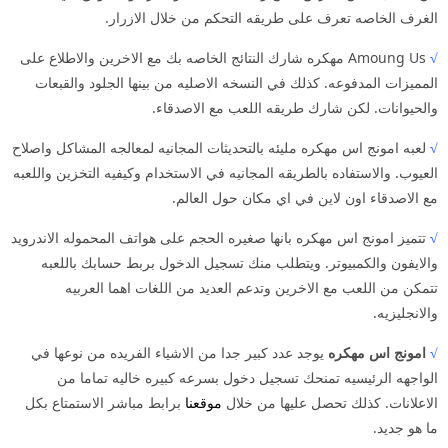
الغرف الخاصه تعرف على طريقه التحكم من خلال الازرار.
√
Amoung Us مهكره شارك النتائج الخاصه بك مع الاخرين والاطلاع على
المميزات المدفوعه. كذلك في النسخه الاصليه من بينها الجلود والقبعات
والحيوانات. لكن شارك طريقه اللعب مع الاصدقاء.
√
لعبه امونج اس مهكره مليئه بالتحديثات المجانيه لمعالجه المشاكل واصلاح
العيوب. والاستفاده بالطريقه المجانيه في الاستخدام وكيفيه التخزين واللعبه
مع الاصدقاء اون لاين في اي مكان حول العالم.
√
تتميز امونج اس مهكره بانها صغيره الحجم على هواتف المحموله الاندرويد
والايفون والكمبيوتر. ويتطلب منك تسجيل الدخول بربط حسابك باللعبه
تتمكن من اللعب مع الاخرين وتدعم العديد من اللغات اهما العربيه
والانجليزيه.
√
امونج اس مهكره
يوجد عدد كبير جدا من الاشياء الفريده من نوعها في
الواجهه الرئيسيه تمنحك تسجيل دخول بسرعه كبيره خاليه تماما من
الاعلانات. كذلك تحصل عليها من خلال
موقعنا
برابط مباشر الاستمتاع بكل
ما هو جديد.