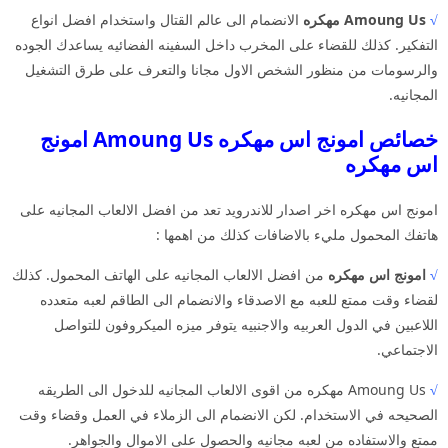
√
Amoung Us مهكره
الانضمام الى عالم القتال واستخدام افضل انواع
التفكير. كذلك للقضاء على المخرب داخل السفينه الفضائيه يساعدك الجوده
والرسومات من منظور الشخص الاول مجانا والتعرف على طرق التشغيل
المجانيه.
خصائص امونج اس مهكره Amoung Us امونج
اس مهكره
امونج اس مهكره اخر اصدار للاندرويد تعد من افضل الالعاب المجانيه على
هاتفك المحمول مليء بالاضافات كذلك من اهمها :
√
امونج اس مهكره
من افضل الالعاب المجانيه على الهاتف المحمول. كذلك
لقضاء وقت ممتع للعبه مع الاصدقاء والانضمام الى الطاقم لعبه متعدده
اللاعبين في الدول العربيه والاجنبيه يتوفر ميزه الميكروفون للتواصل
الاجتماعي.
√
Amoung Us مهكره من اقوى الالعاب المجانيه للدخول الى الطريقه
الصحيحه في الاستخدام. لكن الانضمام الى الزملاء في العمل وقضاء وقت
ممتع والاستفاده من لعبه مجانيه والحصول على الاموال والجواهر.