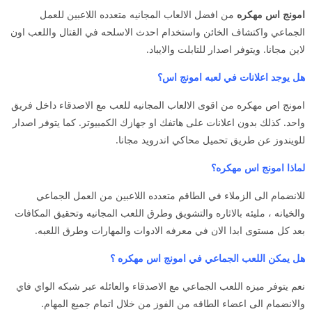
امونج اس مهكره
من افضل الالعاب المجانيه متعدده اللاعبين للعمل
الجماعي واكتشاف الخائن واستخدام احدث الاسلحه في القتال واللعب اون
لاين مجانا. ويتوفر اصدار للتابلت والايباد.
هل يوجد اعلانات في لعبه امونج اس؟
امونج اص مهكره من اقوى الالعاب المجانيه للعب مع الاصدقاء داخل فريق
واحد. كذلك بدون اعلانات على هاتفك او جهازك الكمبيوتر. كما يتوفر اصدار
للويندوز عن طريق تحميل محاكي اندرويد مجانا.
لماذا امونج اس مهكره؟
للانضمام الى الزملاء في الطاقم متعدده اللاعبين من العمل الجماعي
والخيانه ، مليئه بالاثاره والتشويق وطرق اللعب المجانيه وتحقيق المكافات
بعد كل مستوى ابدا الان في معرفه الادوات والمهارات وطرق اللعبه.
هل يمكن اللعب الجماعي في امونج اس مهكره ؟
نعم يتوفر ميزه اللعب الجماعي مع الاصدقاء والعائله عبر شبكه الواي فاي
والانضمام الى اعضاء الطاقه من الفوز من خلال اتمام جميع المهام.