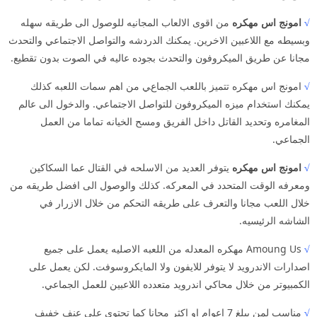
√
امونج اس مهكره
من اقوى الالعاب المجانيه للوصول الى طريقه سهله
وبسيطه مع اللاعبين الاخرين. يمكنك الدردشه والتواصل الاجتماعي والتحدث
مجانا عن طريق الميكروفون والتحدث بجوده عاليه في الصوت بدون تقطيع.
√
امونج اس مهكره تتميز باللعب الجماعي من اهم سمات اللعبه كذلك
يمكنك استخدام ميزه الميكروفون للتواصل الاجتماعي. والدخول الى عالم
المغامره وتحديد القاتل داخل الفريق ومسح الخيانه تماما من العمل
الجماعي.
√
امونج اس مهكره
يتوفر العديد من الاسلحه في القتال عما السكاكين
ومعرفه الوقت المتحدد في المعركه. كذلك والوصول الى افضل طريقه من
خلال اللعب مجانا والتعرف على طريقه التحكم من خلال الازرار في
الشاشه الرئيسيه.
√
Amoung Us مهكره المعدله من اللعبه الاصليه يعمل على جميع
اصدارات الاندرويد لا يتوفر للايفون ولا المايكروسوفت. لكن يعمل على
الكمبيوتر من خلال محاكي اندرويد متعدده اللاعبين للعمل الجماعي.
√
مناسب لمن يبلغ 7 اعوام او اكثر مجانا كما تحتوي على عنف خفيف