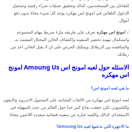
للتفاعل بين المستخدمين. كذلك وتحقيق عمليات شراء رقميه وتسجيل
الدخول التلقائي في امونج اس مهكره يوجد كل شيء مجانا بدون دفع
اموال.
√
امونج اس مهكره
تعرف على طريقه ملء شريط مهام المجموعه
واستكمال مهمه تحضير السفينه واكتشاف الخائن المحتال المشتبه به.
والمناقشه بين الزملائك ويمكنك الحرص على ان لا يقتل الخائن احد من
زملائك.
الاسئله حول لعبه امونج اس Amoung Us امونج
اس مهكره
ما هي لعبه امونج اس؟
لعبه امونج اس مهكره من الالعاب المجانيه على المحمول الاندرويد والايفون
والكمبيوتر. لكن حققت نجاح كبير جدا حول العالم من حيث السهوله في
الاستخدام. كذالك واللعبه عبارة عن سفينه فضائيه متعدده اللاعبين مجانا.
ما الاجهزه التي تدعمها لعبه Amoung Us؟