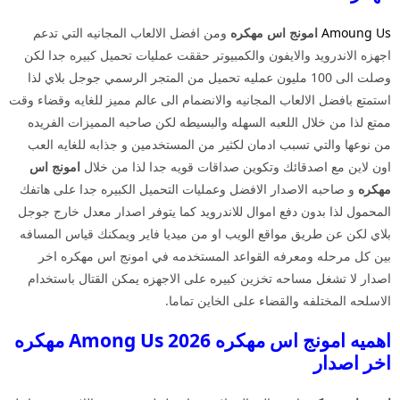
Amoung Us
امونج اس مهكره
ومن افضل الالعاب المجانيه التي تدعم
اجهزه الاندرويد والايفون والكمبيوتر حققت عمليات تحميل كبيره جدا لكن
وصلت الى 100 مليون عمليه تحميل من المتجر الرسمي جوجل بلاي لذا
استمتع بافضل الالعاب المجانيه والانضمام الى عالم مميز للغايه وقضاء وقت
ممتع لذا من خلال اللعبه السهله والبسيطه لكن صاحبه المميزات الفريده
من نوعها والتي تسبب ادمان لكثير من المستخدمين و جذابه للغايه العب
اون لاين مع اصدقائك وتكوين صداقات قويه جدا لذا من خلال
امونج اس
مهكره
و صاحبه الاصدار الافضل وعمليات التحميل الكبيره جدا على هاتفك
المحمول لذا بدون دفع اموال للاندرويد كما يتوفر اصدار معدل خارج جوجل
بلاي لكن عن طريق مواقع الويب او من ميديا فاير ويمكنك قياس المسافه
بين كل مرحله ومعرفه القواعد المستخدمه في امونج اس مهكره اخر
اصدار لا تشغل مساحه تخزين كبيره على الاجهزه يمكن القتال باستخدام
الاسلحه المختلفه والقضاء على الخاين تماما.
اهميه امونج اس مهكره 2026 Among Us مهكره
اخر اصدار