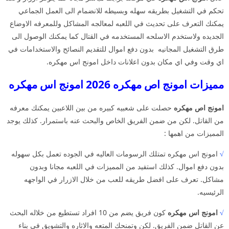
تحكم في التشغيل بطريقه سهله وبسيطه للانضمام الى العمل الجماعي
يمكنك التعرف على تحديث في اللعبه لمعالجه المشاكل وللمعرفه الاوضاع
الجديده ولاستخدم الاسلحه المستخدمه في القتال كما يمكنك الوصول الى
طرق التشغيل المجانيه بدون دفع اموال للتقديم النصائح والاستخدامات في
اي وقت وفي اي مكان بدون اعلانات داخل امونج اس مهكره.
مميزات امونج اص مهكره 2026 امونج اس مهكره
امونج اص مهكره
حصلت على شعبيه كبيره من بين اللاعبين يمكنك معرفه
من القاتل. لكن من ضمن الفريق الخاص والبحث عنه باستمرار. كذلك يوجد
المميزات من اهمها :
√
امونج اس مهكره تمتلك الرسومات العاليه في الجوده تعمل بكل سهوله
بدون دفع اموال. كذلك استفيد من المميزات في اللعبه مجانا وبدون
مشاكل. تعرف على افضل طريقه للعب من خلال الازرار في الواجهه
الرئيسيه.
√
امونج اس مهكره
كون فريق يضم من 10 افراد تستطيع من خلاله البحث
عن القاتل ضمن الفريق. لكن وتمنحك المتعه والاثاره والتشويق في بناء