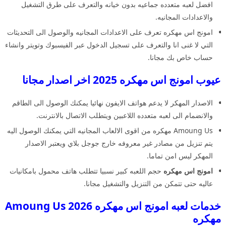
افضل لعبه متعدده جماعيه بدون خيانه والتعرف على طرق التشغيل
والاعدادات المجانيه.
امونج اس مهكره تعرف على الاعدادات المجانيه والوصول الى التحديثات
التي لا غنى انا والتعرف على تسجيل الدخول عبر الفيسبوك وتويتر وانشاء
حساب خاص بك مجانا.
عيوب امونج اس مهكره 2025 اخر اصدار مجانا
الاصدار المهكر لا يدعم هواتف الايفون نهائيا يمكنك الوصول الى الطاقم
والانضمام الى لعبه متعدده اللاعبين ويتطلب الاتصال بالانترنت.
Amoung Us مهكره من اقوى الالعاب المجانيه التي يمكنك الوصول اليه
يتم تنزيل من مصادر غير معروفه خارج جوجل بلاي ويعتبر الاصدار
المهكر ليس امن تماما.
امونج اس مهكره
حجم اللعبه كبير نسبيا تتطلب هاتف محمول بامكانيات
عاليه حتى تتمكن من التنزيل والتشغيل مجانا.
خدمات لعبه امونج اس مهكره 2026 Amoung Us
مهكره