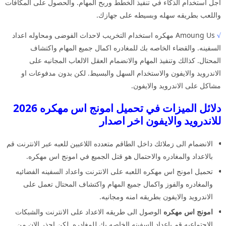
اجل استخدام الذكاء في تنفيذ الخطط وربح المهام. والحصول على المكافات
واللعب بطريقه سهله وبسيطه على جهازك.
√
Amoung Us مهكره استخدام التخريب لاحداث الفوضى ومحاوله اعداد
السفينه. والقضاء الخاصه بك للمغادره اكمال جميع المهام واكتشاف
المحتال. كذالك وتنفيذ المهام والانضمام العقل الالعاب المجانيه على
الاندرويد والايفون والاستخدام السهل والبسيط. لكن بدون مدفوعات او
مشاكل على الاندرويد والايفون.
دلائل الميزات في تحميل امونج اس مهكره 2026
للاندرويد والايفون اخر اصدار
الانضمام الى زملائك داخل الطاقم متعدده اللاعبين للعبه عبر الانترنت قم
بالاعداد والمغادره والاحتمال هو قتل الجميع في امونج اس مهكره.
تحميل امونج اس مهكره اللعبه على الانترنت واعداد السفينه الفضائيه
والمغادره والفوز واكمال جميع المهام واكتشاف المحتال تعمل على
الاندرويد والايفون بطريقه امنه ومجانيه.
امونج اس مهكره
الوصول الى طريقه الاعداد على الانترنت والشبكات
الاجتماعيه قم باعداد السفينه الخاصه بك للمغادره. لكن احذر الان من