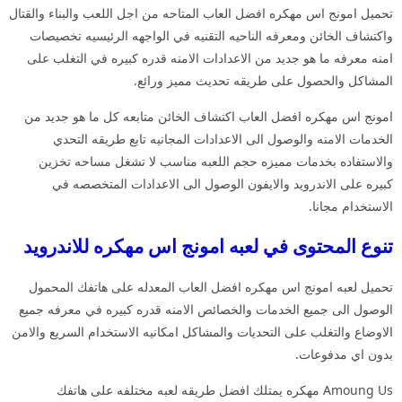
تحميل امونج اس مهكره افضل العاب المتاحه من اجل اللعب والبناء والقتال
واكتشاف الخائن ومعرفه الناحيه التقنيه في الواجهه الرئيسيه تخصيصات
امنه معرفه ما هو جديد من الاعدادات الامنه قدره كبيره في التغلب على
المشاكل والحصول على طريقه تحديث مميز ورائع.
امونج اس مهكره افضل العاب اكتشاف الخائن متابعه كل ما هو جديد من
الخدمات الامنه والوصول الى الاعدادات المجانيه تابع طريقه التحدي
والاستفاده بخدمات مميزه حجم اللعبه مناسب لا تشغل مساحه تخزين
كبيره على الاندرويد والايفون الوصول الى الاعدادات المتخصصه في
الاستخدام مجانا.
تنوع المحتوى في لعبه امونج اس مهكره للاندرويد
تحميل لعبه امونج اس مهكره افضل العاب المعدله على هاتفك المحمول
الوصول الى جميع الخدمات والخصائص الامنه قدره كبيره في معرفه جميع
الاوضاع والتغلب على التحديات والمشاكل امكانيه الاستخدام السريع والامن
بدون اي مدفوعات.
Amoung Us مهكره يمتلك افضل طريقه لعبه مختلفه على هاتفك