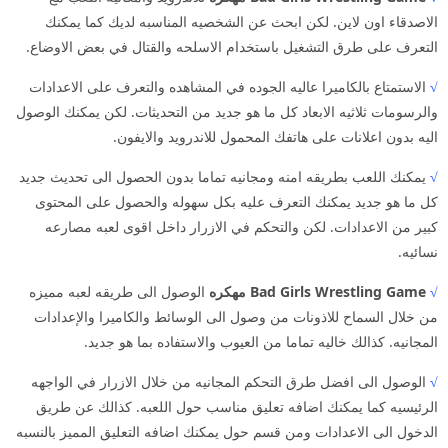
الاصدقاء اون لاين. لكن ابحث عن الشخصيه المناسبه لديك كما يمكنك
التعرف على طرق التشغيل باستخدام الاسلحه والقتال في بعض الاوضاع.
√
الاستمتاع بالكاميرا عاليه الجوده في المشاهده والتعرف على الاعدادات
والرسومات ثلاثيه الابعاد كل ما هو جديد من التحديثات. لكن يمكنك الوصول
اليه بدون اعلانات على هاتفك المحمول للاندرويد والايفون.
√
يمكنك اللعب بطريقه امنه ومجانيه تماما بدون الحصول الى تحديث جديد
كل ما هو جديد يمكنك التعرف عليه بكل سهوله والحصول على المحتوى
كبير من الاعدادات. لكن والتحكم في الازرار داخل اقوى لعبه مصارعه
نسائيه.
√
Bad Girls Wrestling Game مهكره
الوصول الى طريقه لعبه مميزه
من خلال السماح للاذونات من وصول الى الوسائط والكاميرا والإعدادات
المجانيه. كذالك خاليه تماما من العيوب والاستفاده بما هو جديد.
√
الوصول الى افضل طرق التحكم المجانيه من خلال الازرار في الواجهه
الرئيسيه كما يمكنك اضافه تعليق مناسب حول اللعبه. كذالك عن طريق
الدخول الى الاعدادات ومن قسم حول يمكنك اضافه التعليق المميز بالنسبه