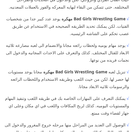
المختلفه. حتى تتمكن من البقاء لنهايه المعركه والفوز بالعملات المعدنيه.
√
Bad Girls Wrestling Game مهكره
يوجد عدد كبير جدا من شخصيات
الفتيات. لكن يمكنك تحديد الطريقه الصحيحه في الاستخدام عن طريق
عصب تحكم على الشاشه الرئيسيه.
√
يوجد مهام يوميه ولحظات رائعه مجانا والانضمام الى لعبه مصارعه ثلاثيه
الابعاد للقتال المختلف. كذلك والتعرف على الاحداث المجانيه والدخول الى
نجمات فريده من نوعها.
√
تنزيل لعبه
Bad Girls Wrestling Game مهكره
مجانا يوجد مستويات
لها حصر لها. لكن من حيث اللعب وطريقه الاستخدام واللحظات الرائعه
والرسومات ثلاثيه الابعاد مجانا.
√
يمكنك التعرف على المهارات الخاصه بك في طريقه اللعب وتنفيذ المهام
والمستويات اليوميه. كذلك لربح المكافات واللعب في اي مكان وعلى اي
جهاز لقضاء وقت ممتع.
√
الوصول الى العديد من المراحل منها مرحله خروج المغرور والدخول الى