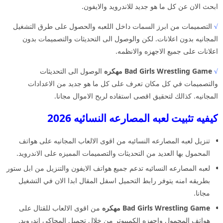
ابحث الان عن كل ما هو جديد للاندرويد والايفون.
√
التصميمات من ابرز السمات داخل اللعبه والحصول على طرق التشغيل
المجانيه بدون اعلانات. لكن والوصول الى التحديثات والتصميمات بدون
اعلانات على جميع الاجهزه والانظمه.
√
Bad Girls Wrestling Game مهكره
الوصول الى التحديثات
والتصميمات في كل مكان تعرف على كل ما هو جديد من الاعدادات
المجانيه. كذالك لتحقيق اقصى استفاده لربح الاموال مجانا.
كيفيه تثبيت لعبه المصارعه النسائيه 2026
تنزيل لعبه المصارعه النسائيه من اقوى الالعاب المجانيه على هواتف
المحمول بها العديد من التحديثات والتصميمات المميزه على الاندرويد.
لعبه المصارعه النسائيه تدعم جميع هواتف الايفون والتنزيل من ابل ستور
بطريقه امنه يتوفر رابط التحميل اسفل المقال ابدا الان في التشغيل
مجانا.
Bad Girls Wrestling Game مهكره
من اقوى الالعاب للقتال على
هواتف المحمول واجهزه الكمبيوتر من خلال تحميل المحاكي اندرويد.