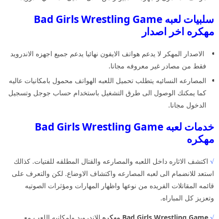
سلبيات لعبه Bad Girls Wrestling Game
مهكره اخر اصدار
الاصدار المهكر لا يدعم هواتف الايفون نهائيا يدعم جميع اجهزه الاندرويد
فقط من مصادر غير معروفه مجانا.
المصارعه النسائيه يتطلب تحميل اللعبه الهواتف محمول بامكانيات عاليه
كما يمكنك الوصول الى طرق التشغيل باستخدام حساب جوجل وتسجيل
الدخول مجانا.
خدمات لعبه Bad Girls Wrestling Game
مهكره
√
اكتشف الاثاره داخل اللعبه والمصارعه والقتال المطلقه للفتيات. كذالك
استعد للانضمام الى لعبه المصارعه واكتشاف الاوضاع. لكن والتعرف على
قائمه المقاتلات الفريده من نوعها واظهار المهارات ومؤثرات الصوتيه
وتعزيز كل المباراه.
√
Bad Girls Wrestling Game مهكره
للاندرويد وامكانيه اللعب مع