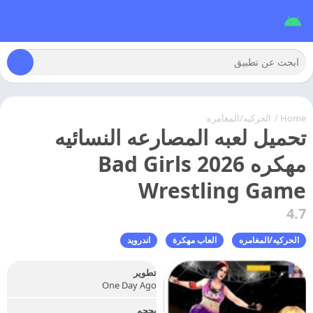
Home
/
الحركيه/المغامره
تحميل لعبه المصارعه النسائيه
مهكره 2026 Bad Girls
Wrestling Game
4.7
الحركيه/المغامره
العاب مهكرة
اندرويد
تطوير
One Day Ago
بحجم