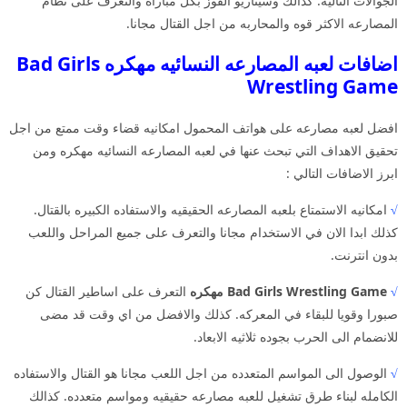
الجوالات التاليه. كذالك وسيناريو الفوز بكل مباراه والتعرف على نظام
المصارعه الاكثر قوه والمحاربه من اجل القتال مجانا.
اضافات لعبه المصارعه النسائيه مهكره Bad Girls
Wrestling Game
افضل لعبه مصارعه على هواتف المحمول امكانيه قضاء وقت ممتع من اجل
تحقيق الاهداف التي تبحث عنها في لعبه المصارعه النسائيه مهكره ومن
ابرز الاضافات التالي :
√
امكانيه الاستمتاع بلعبه المصارعه الحقيقيه والاستفاده الكبيره بالقتال.
كذلك ابدا الان في الاستخدام مجانا والتعرف على جميع المراحل واللعب
بدون انترنت.
√
Bad Girls Wrestling Game مهكره
التعرف على اساطير القتال كن
صبورا وقويا للبقاء في المعركه. كذلك والافضل من اي وقت قد مضى
للانضمام الى الحرب بجوده ثلاثيه الابعاد.
√
الوصول الى المواسم المتعدده من اجل اللعب مجانا هو القتال والاستفاده
الكامله لبناء طرق تشغيل للعبه مصارعه حقيقيه ومواسم متعدده. كذالك