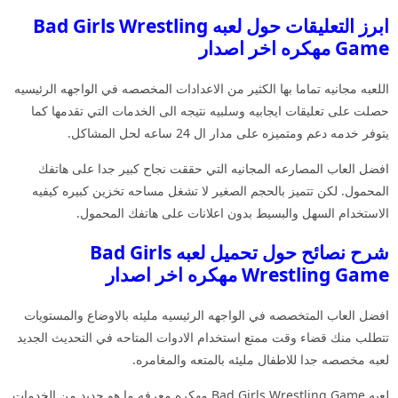
ابرز التعليقات حول لعبه Bad Girls Wrestling
Game مهكره اخر اصدار
اللعبه مجانيه تماما بها الكثير من الاعدادات المخصصه في الواجهه الرئيسيه
حصلت على تعليقات ايجابيه وسلبيه نتيجه الى الخدمات التي تقدمها كما
يتوفر خدمه دعم ومتميزه على مدار ال 24 ساعه لحل المشاكل.
افضل العاب المصارعه المجانيه التي حققت نجاح كبير جدا على هاتفك
المحمول. لكن تتميز بالحجم الصغير لا تشغل مساحه تخزين كبيره كيفيه
الاستخدام السهل والبسيط بدون اعلانات على هاتفك المحمول.
شرح نصائح حول تحميل لعبه Bad Girls
Wrestling Game مهكره اخر اصدار
افضل العاب المتخصصه في الواجهه الرئيسيه مليئه بالاوضاع والمستويات
تتطلب منك قضاء وقت ممتع استخدام الادوات المتاحه في التحديث الجديد
لعبه مخصصه جدا للاطفال مليئه بالمتعه والمغامره.
لعبه Bad Girls Wrestling Game مهكره معرفه ما هو جديد من الخدمات