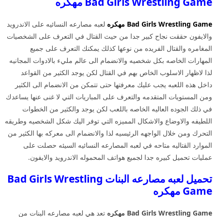
Bad Girls Wrestling Game مهكره
Bad Girls Wrestling Game مهكره
لعبه مصارعه النسائيه على الاندرويد
والايفون حققت نجاح كبير جدا من حيث القتال في التعرف على الشخصيات
المغامره والقتال الفريده من نوعها كذلك يمكنك التعرف على جميع
المهارات الخاصه بكل شخصيه والانضمام الى عالم مليء بالادوات المجانيه
لذا لاظهار الاسلوب الخاص بهم في القتال لكن يوجد الكثير من القواعد
داخل هذه اللعبه يجب عليك معرفتها حتى تتمكن من الانضمام الى الكثير
ومن المستويات المتقدمه والتعرف على المباريات التي لا غنى عنها يساعدك
في ذلك الجوده العاليه الخاصه باللعب لكن يوجد والكثير من الخطوات
اللطيفه والاوضاع والاشكال المميزه التي توفر اليك شكل الشخصيه وطريقه
التحرك ومن خلال الواجهه الرئيسيه لذا والانضمام الى معركه بها الكثير من
الموارد القتاليه متاحه في لعبه المصارعه النسائيه السيئه حصلت على
عمليات تحميل كبيره جدا لجميع هواتف المحموله الاندرويد والايفون.
تحميل لعبه مصارعه البنات Bad Girls Wrestling
Game مهكره
Bad Girls Wrestling Game مهكره
تعد هي لعبه مصارعه البنات من