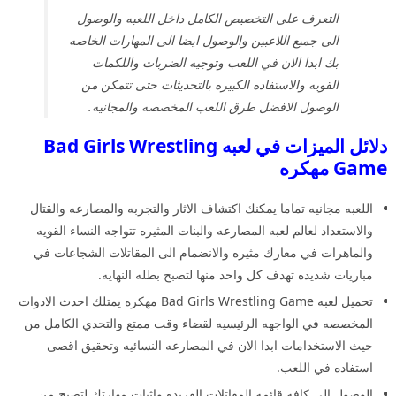
التعرف على التخصيص الكامل داخل اللعبه والوصول
الى جميع اللاعبين والوصول ايضا الى المهارات الخاصه
بك ابدا الان في اللعب وتوجيه الضربات واللكمات
القويه والاستفاده الكبيره بالتحديثات حتى تتمكن من
الوصول الافضل طرق اللعب المخصصه والمجانيه.
دلائل الميزات في لعبه Bad Girls Wrestling
Game مهكره
اللعبه مجانيه تماما يمكنك اكتشاف الاثار والتجربه والمصارعه والقتال
والاستعداد لعالم لعبه المصارعه والبنات المثيره تتواجه النساء القويه
والماهرات في معارك مثيره والانضمام الى المقاتلات الشجاعات في
مباريات شديده تهدف كل واحد منها لتصبح بطله النهايه.
تحميل لعبه Bad Girls Wrestling Game مهكره يمتلك احدث الادوات
المخصصه في الواجهه الرئيسيه لقضاء وقت ممتع والتحدي الكامل من
حيث الاستخدامات ابدا الان في المصارعه النسائيه وتحقيق اقصى
استفاده في اللعب.
الوصول الى كافه قائمه المقاتلات الفريده واثبات مهارتك لتصبح من