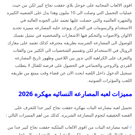
اقوى الالعاب المجانيه على جوجل بلاي حققت نجاح كبير لكن من حيث
عمليات التحميل التي وصلت الى 10 مليون وهذا يدل على الشعبيه الكبيره
والشهره العالميه والتي حصلت عليها تعتمد على الجوده العاليه في
الاستخدام والرسومات في التحرك ويوجد حلبه المصارعه مميزه تحديد
الالوان والاصوات والتحكم فيها الاشعارات والشخصيه في تمثيل نفسك
للوصول الى المصارعه الشرسه بطريقه محترفه كذلك تعتمد على معارك
الرويال في الاستخدام لكن وتقسيم الشخصيات الى الكثير من والفئات
والتعرف على الكراهيه التي تدور بين اللاعبين وظهور تاريخ المصارعه
الفردي والزوجي والجماعي في الحصول على فرصه للقتال لا يتطلب
تسجيل الدخول داخل اللعبه ابحث الان عن قضاء وقت ممتع من طريقه
اللعب والمؤثرات الصوتيه.
مميزات لعبه المصارعه النسائيه مهكره 2026
تحميل لعبه مصارعه البنات مهكره حققت نجاح كبير جدا للتعرف على
القصه الحقيقيه لنجوم المصارعه الشريره. كذلك من اهم المميزات التالي :
√
لعبه مصارعه البنات من اقوى الالعاب الملكيه حققت نجاح كبير جدا من
حيث القتال الفردي والزوجي. لكن والدخول في التحديات والمراحل