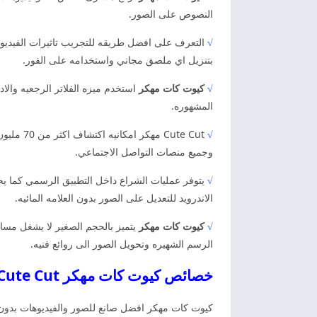
النصوص على الصور.
√
التعرف على افضل طريقه للتجريب تاثيرات الفيديو و
بتنزيل اي ملصق مجاني واستخدامه على الفور.
√
كيوت كات مهكر
استخدم ميزه الفلاتر الرجعيه والاد
المشهوره.
√
ute Cut
وجميع منصات التواصل الاجتماعي.
√
يتوفر عمليات الشراع داخل التطبيق الرسمي كما يح
الاندرويد للتعديل على الصور بدون العلامه المائيه.
√
كيوت كات مهكر
يتميز بالحجم الصغير لا يشغل مساح
الرسم الشهيره وتحويل الصور الى روائع فنيه.
خصائص كيوت كات مهكر Cute Cut اخر اصدار كيوت كات مهكر
كيوت كات مهكر افضل صانع للصور والفيديوهات بدون 