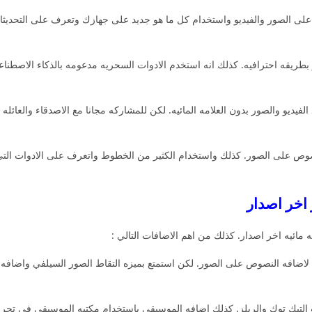
ى الصور والفيديو واستخدام كل ما هو جديد على جهازك وتعرف على التحديثات. لك
بطريقه احترافيه. كذلك انه استخدم الادوات السحريه مدعومه بالذكاء الاصطن
ص على الصور. كذلك واستخدام الكثير من الخطوط واتعرف على الادوات التي ت
مائيه اخر اصدار. كذلك من اهم الاضافات التالي :
لاضافه النصوص على الصور. لكن استمتع بميزه التقاط الصور السيلفي واضافه ال
صص IG وفيديوهات التيك توك والريلز. كذلك اضافه الموسيقى باستخدام مكتبه الموسيقى ف