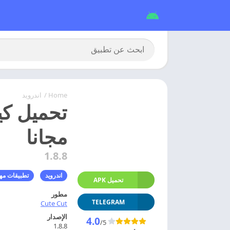
Home
/
اندرويد
مجانا
1.8.8
اندرويد
تطبيقات مه
تحميل APK
مطور
TELEGRAM
Cute Cut
الإصدار
4.0
/5
1.8.8