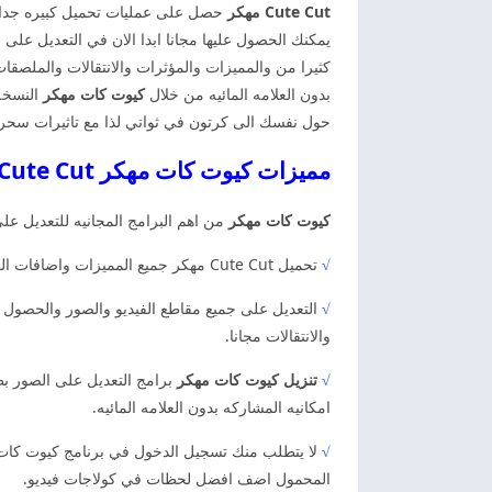
Cute Cut مهكر
حصل على عمليات تحميل كبيره جدا لك
يمكنك الحصول عليها مجانا ابدا الان في التعديل على
كثيرا من والمميزات والمؤثرات والانتقالات والملص
بدون العلامه المائيه من خلال
كيوت كات مهكر
النسخه 
حول نفسك الى كرتون في ثواني لذا مع تاثيرات سحر
مميزات كيوت كات مهكر Cute Cut تحميل كيوت كات مهكر
كيوت كات مهكر
من اهم البرامج المجانيه للتعديل عل
√
تحميل Cute Cut مهكر جميع المميزات واضافات المجانيه على هواتف المحمول الاندرويد والايفون. لكن استفيد الان من البرنامج للتعديل على الصور والفيديو بطريقه مميزه.
√
التعديل على جميع مقاطع الفيديو والصور والحصول ع
والانتقالات مجانا.
√
تنزيل كيوت كات
مهكر
برامج التعديل على الصور بطر
امكانيه المشاركه بدون العلامه المائيه.
√
لا يتطلب منك تسجيل الدخول في برنامج كيوت كات 
المحمول اضف افضل لحظات في كولاجات فيديو.