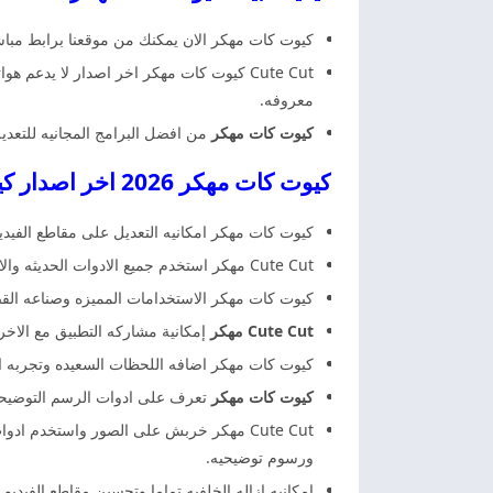
كيوت كات مهكر الان يمكنك من موقعنا برابط مباش
Cute Cut كيوت كات مهكر اخر اصدار لا يد
معروفه.
كيوت كات مهكر
من افضل البرامج المجانيه للتعدي
كيوت كات مهكر 2026 اخر اصدار كيوت كات مهكر
كيوت كات مهكر امكانيه التعديل على مقاطع الفيد
Cute Cut مهكر استخدم جميع الادوات الحديثه والاعدادات المجانيه لاكتشاف الملصقات ورفع مستوى التعديلات لصناعه القصص الفنيه.
كيوت كات مهكر الاستخدامات المميزه وصناعه ال
Cute Cut مهكر
إمكانية مشاركه التطبيق مع الاخري
كيوت كات مهكر اضافه اللحظات السعيده وتجربه ال
كيوت كات مهكر
تعرف على ادوات الرسم التوضيحيه 
Cute Cut مهكر خربش على الصور واستخدم 
ورسوم توضيحيه.
امكانيه ازاله الخلفيه تماما وتحسين مقاطع الفيديو