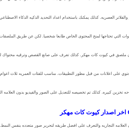
الفلاتر العصريه. كذلك يمكنك باستخدام اعداد التحديد الذكيه الذكاء الاصطن
وات التي تحتاجها لمنح المحتوى الخاص طابعا شخصيا. لكن عن طريق الملصقات وال
C مهكر امكانيه اكتشاف اكثر من 70 مليون ملصق في كيوت كات مهكر. كذلك تعرف على صانع القصص وتر
توي على اعلانات من قبل مطور التطبيقات. مناسب للفئات العمريه ثلاث اعوام
ه تخزين كبيره. كذلك تم تخصيصه للتعديل على الصور والفيديو بدون العلامه ا
العلامه التجاريه والتعرف على افضل طريقه لتحرير صور متعدده بنفس النمط. 