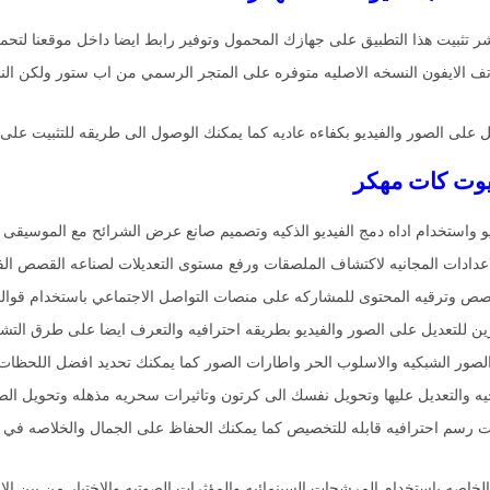
ر تثبيت هذا التطبيق على جهازك المحمول وتوفير رابط ايضا داخل موقعنا لتح
عم هواتف الايفون النسخه الاصليه متوفره على المتجر الرسمي من اب ستور ولكن ا
ل على الصور والفيديو بكفاءه عاديه كما يمكنك الوصول الى طريقه للتثبيت على
يو واستخدام اداه دمج الفيديو الذكيه وتصميم صانع عرض الشرائح مع الموسيقى
قصص وترقيه المحتوى للمشاركه على منصات التواصل الاجتماعي باستخدام قوا
ن للتعديل على الصور والفيديو بطريقه احترافيه والتعرف ايضا على طرق التشغيل ا
صور الشبكيه والاسلوب الحر واطارات الصور كما يمكنك تحديد افضل اللحظات 
والتعديل عليها وتحويل نفسك الى كرتون وتاثيرات سحريه مذهله وتحويل الصور
ادوات رسم احترافيه قابله للتخصيص كما يمكنك الحفاظ على الجمال والخلاصه في
 الخاصه باستخدام المرشحات السينمائيه والمؤثرات الصوتيه والاختيار من بين ال