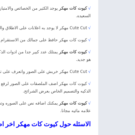
√
كيوت كات مهكر
يوجد الكثير من الخصائص والامتيازا
السعيده.
√
Cute Cut مهكر لا يوجد به اعلانات على الاطلاق والتي تسبب ازعاج للمستخدمين. في عمليه التعديل على الصور والفيديو وبالتالي يتميز عن غيره من البرامج الاخرى.
√
كيوت كات مهكر حافظ على جمالك من الانستقرام وا
√
كيوت كات مهكر
يمتلك عدد كبير جدا من ادوات الذك
هو جديد.
√
Cute Cut مهكر خربش على الصور واتعرف على تاثير الملابس. كذلك وابدا بقطع رقم للرسمه الفارغه وحافظ على الجمال للمشاركه على الانستقرام من خلال الاعدادات الشخصيه.
√
كيوت كات مهكر اضف الملصقات على الصور لرفع المس
الذكيه والتصميم الخاص بعرض الشرائح.
√
كيوت كات مهكر
يمكنك اضافه نص على الصوره وتحد
علامه مائيه مجانا.
الاسئله حول كيوت كات مهكر اخر ا