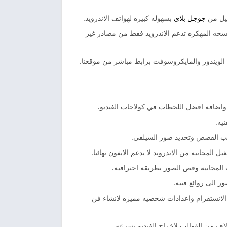
ميل من
جوجل بلاي
بسهوله كبيره لهواتف الاندرويد.
لنسخه المهكره تدعم الاندرويد فقط من مصادر غير
 الويندوز والمايكروسوفت برابط مباشر من موقعنا.
 واضافه افضل اللحظات في كولاجات الفيديو.
لب القصص وتحديد صور السيلفي.
لمجانيه من الاندرويد لا يدعم الايفون نهائيا.
المجانيه وقص الصور بطريقه احترافيه.
 الى روائع فنيه.
 الانستقرام واعدادات شخصيه مميزه لانشاء فن
الاف من القوالب لاخراج الفيديو بسرعه.