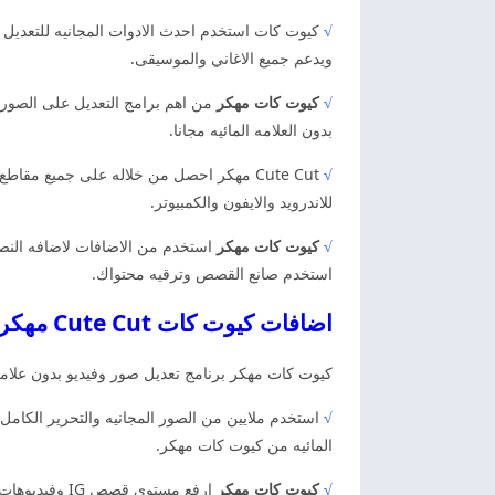
√
كيوت كات استخدم احدث الادوات المجانيه للتعديل عل
ويدعم جميع الاغاني والموسيقى.
√
كيوت كات مهكر
من اهم برامج التعديل على الصور 
بدون العلامه المائيه مجانا.
√
Cute Cut مهكر احصل من خلاله على جميع مقاطع الفيديو والصور بدون العلامه المائيه. لكن للمشاركه مجانا مع الاصدقاء والعائله تنزيل البرنامج من خلال
للاندرويد والايفون والكمبيوتر.
√
كيوت كات مهكر
استخدم من الاضافات لاضافه النصو
استخدم صانع القصص وترقيه محتواك.
اضافات كيوت كات Cute Cut مهكر اخر اصدار
كيوت كات مهكر برنامج تعديل صور وفيديو بدون علامه 
√
استخدم ملايين من الصور المجانيه والتحرير الكامل 
المائيه من كيوت كات مهكر.
√
كيوت كات مهكر
ارفع مستوى ق