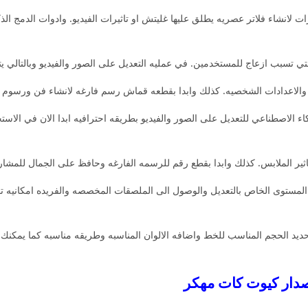
ت لانشاء فلاتر عصريه يطلق عليها غليتش او تاثيرات الفيديو. وادوات الدمج الذ
لاعدادات الشخصيه. كذلك وابدا بقطعه قماش رسم فارغه لانشاء فن ورسوم توض
اء الاصطناعي للتعديل على الصور والفيديو بطريقه احترافيه ابدا الان في الاست
توى الخاص بالتعديل والوصول الى الملصقات المخصصه والفريده امكانيه تقليم
يد الحجم المناسب للخط واضافه الالوان المناسبه وطريقه مناسبه كما يمكنك
صدار كيوت كات مهكر