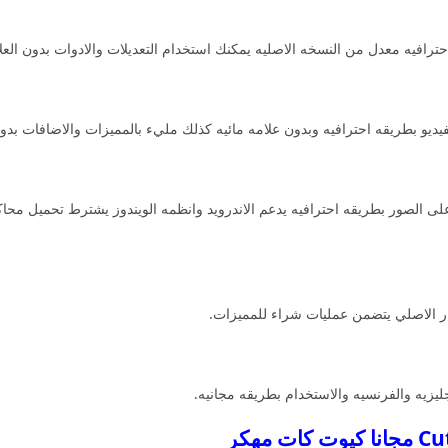
رافيه معدل من النسخه الاصليه يمكنك استخدام التعديلات والادوات بدون العلام
ديو بطريقه احترافيه وبدون علامه مائيه كذلك مليء بالمميزات والاضافات بدون
عديل على الصور بطريقه احترافيه يدعم الاندرويد وانظمه الويندوز يشترط تحميل مح
ار الاصلي يتضمن عمليات شراء للمميزات.
ليزيه والفرنسيه والاستخدام بطريقه مجانيه.