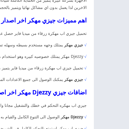
الاجهزه بسرعه كبيره يتميز من الحمايه الكامله للبي
الاخرين لذا يعمل بدون اي مشاكل نهائيا ويتميز بالح
اهم مميزات جيزي مهكر اخر اصدار
تحميل جيزي اب مهكرة زرقاء من ميديا فاير حصل على 
√
جيزي مهكر
يمتلك وجهه مستخدم بسيطه وسهله تساعد
√
Djezzy مهكر يمتلك خصوصيه كبيره وهو استخدام ميزه التشفير من طرف الى طرف. لكن وحظر جميع الارقام الغير المرغوب بها نهائيا حتى تتمكن من الاستخدام بكل راحه.
√
تحميل جيزي اب مهكرة زرقاء من ميديا فاير يتميز با
√
جيزي مهكر
يمكنك الوصول الى جميع الاعدادات المجا
اضافات جيزي Djezzy مهكر اخر اصدار
جيزي اب مهكره التحكم في خطك والتشغيل مجانا والتع
√
Djezzy مهكر
الوصول الى التنوع الكامل والقيام به عب
√
جيزي اب مهكر استمتع بالتحكم الكامل في الشريحه و