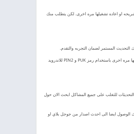
شريحه او اعاده تشغيلها مره اخرى. لكن يتطلب منك
التحديث المستمر لضمان التجربه والتقدم.
تعرف على قائمه العروض والتفاصيل الخاصه التي يمكنك تعبئه الرصيد. كذالك من خلالها توقيف الشريحه واعاده تشغيلها مره اخرى باستخدام رمز PUK و PIN2 للاندرويد
لتحديثات للتغلب على جميع المشاكل ابحث الان حول
لك الوصول ايضا الى احدث اصدار من جوجل بلاي او