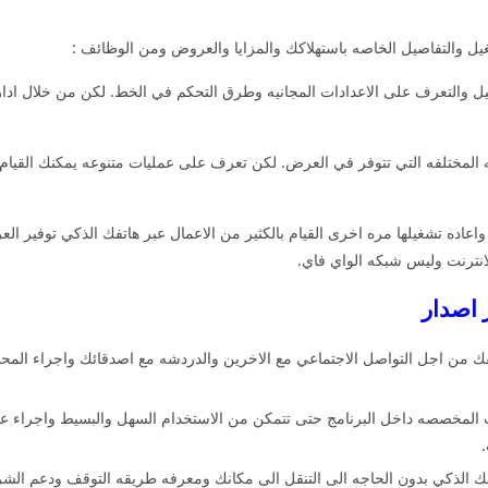
 والتفاصيل الخاصه باستهلاكك والمزايا والعروض ومن الوظائف :
والتعرف على الاعدادات المجانيه وطرق التحكم في الخط. لكن من خلال ادار
لمختلفه التي تتوفر في العرض. لكن تعرف على عمليات متنوعه يمكنك القيام به
عاده تشغيلها مره اخرى القيام بالكثير من الاعمال عبر هاتفك الذكي توفير الع
انترنت وليس شبكه الواي فاي.
 من اجل التواصل الاجتماعي مع الاخرين والدردشه مع اصدقائك واجراء المحادث
 المخصصه داخل البرنامج حتى تتمكن من الاستخدام السهل والبسيط واجراء عمل
تفك الذكي بدون الحاجه الى التنقل الى مكانك ومعرفه طريقه التوقف ودعم الش