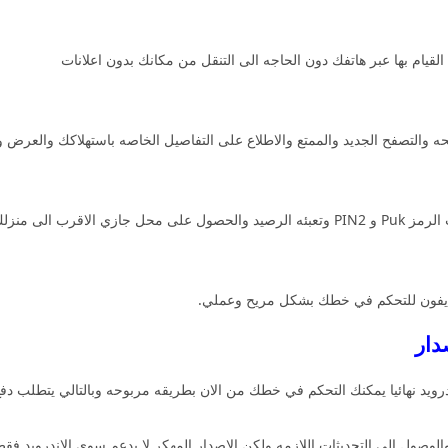
ام بها عبر هاتفك دون الحاجه الى التنقل من مكانك بدون اعلانات
التصفح الجديد والممتع والاطلاع على التفاصيل الخاصه باستهلاكك والعرض وا
قرب الى منزلك.
الايفون للتحكم في خطك بشكل مريح وعملي.
درويد نهائيا يمكنك التحكم في خطك من الان بطريقه مربوحه وبالتالي يتطلب د
صول الى التحديثات اللازمه ولكن الاصدار المهكر لا يدعم سوى الاندرويد فقط ول