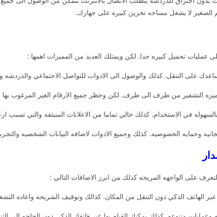
انات بدون اختراق للدردشه يتطلب الاتصال بالانترنت تتمكن من الوصول الى جمي
جم الصغير لا يشغل مساحه تخزين كبيره على جهازك.
عمليات تحميل كبيره جدا. لكن ويمتلك العديد من المميزات اهمها :
ك على التنقل. كذلك والوصول الى الادوات للتواصل الاجتماعي والدردشه وإجر
لسهوله في الاستخدام. كذلك خالي تماما من الاعلانات المنبثقه والتي تسبب از
نيه وحمايه الخصوصيه. كذلك وجميع الادوات لاضافه البيانات الشخصيه والتجربه 
رف على الواجهه المريحه كذلك من ابرز الاضافات التالي :
ر الهاتف الذكي دون التنقل من المكان. كذالك وتوقيف الشريحه واعاده التشغيل وطلب 
عمليات متنوعه. كذلك يمكنك القيام بها عبر هاتفك الذكي دون الحاجه الى الت