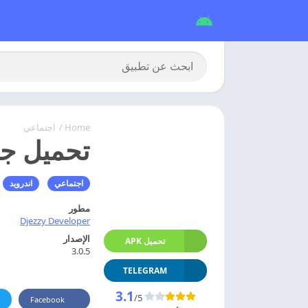
Home
/
اجتماعي
تحميل جيزي اب م
اجتماعي
اندرويد
مطور
Djezzy Developer
الإصدار
تحميل APK
3.0.5
TELEGRAM
3.1
/5
Facebook