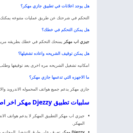
هل يوجد اعلانات في تطبيق جازي مهكر؟
التحكم في شرحتك عن طريق عمليات متنوعه يمكنك القي
هل يمكن التحكم في خطك؟
جيزي اب مهكر
يمنحك التحكم في خطك بطريقه مريحه و
هل يمكن توقيف الشريحه واعاده تشغيلها؟
امكانيه تشغيل الشريحه مره اخرى بعد توقيفها وطلب الرمز Puk و PIN2 وتعبئه الرصيد والحصول على محل جازي الا
ما الاجهزه التي تدعمها جازي مهكر؟
جازي مهكر يدعم جميع هواتف المحموله الاندرويد و
سلبيات تطبيق Djezzy مهكر اخر اصدار
جيزي اب مهكر التطبيق المهكر لا يدعم هواتف الان
المهكر.
Djezzy مهكر
تعرف على طرق التشغيل المجانيه والو