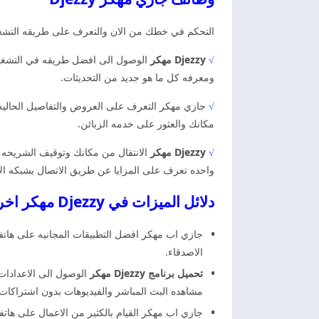
التحكم في خطك من الان والتعرف على طريقه التشغيل
√
Djezzy مهكر
الوصول الى افضل طريقه في التشغيل 
ومعرفه كل ما هو جديد من التحديثات.
√
جازي مهكر التعرف على العروض والتفاصيل الحاليه ا
مكانك والعثور على خدمه الزبائن.
√
Djezzy مهكر
الانتقال من مكانك وتوقيف الشريحه وا
واحده تعرف على المزايا عن طريق الاتصال بشبكه ال
دلائل الميزات في Djezzy مهكر اخر اصدار
جازي اب مهكر افضل التطبيقات المجانيه على هاتفك
الاصدقاء.
تحميل برنامج Djezzy مهكر
الوصول الى الاعدادات
مشاهده البث المباشر والفيديوهات بدون اشتراكات.
جازي اب مهكر القيام بالكثير من الاعمال على ها