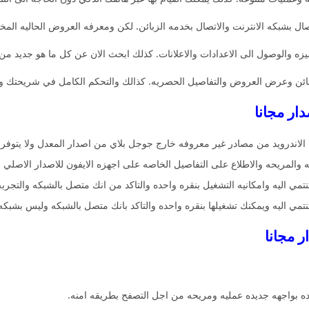
صال بشبكه الانترنت والاتصال بخدمه الزبائن. لكن ومعرفه العروض الحاليه المختل
زه والوصول الى الاعدادات والاعلانات. كذلك ابحث الان عن كل ما هو جديد من
بائن وعرض العروض والتفاصيل الحصريه. كذالك والتحكم الكامل في شريحتك وا
ار مجانا
لاندرويد من مصادر غير معروفه خارج جوجل بلاي من اصدار المعدل ولا يتوفر ا
 والمريحه والاطلاع على التفاصيل الخاصه على اجهزه الايفون للاصدار الاصلي ل
ي اليه وامكانيه التشغيل بنقره واحده والتاكد من انك متصل بالشبكه والتجربه
مي اليه ويمكنك تشغيلها بنقره واحده والتاكد بانك متصل بالشبكه وليس بشبكه ا
 بواجهه جديده عمليه ومريحه من اجل التصفح بطريقه امنه.