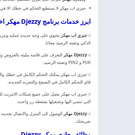
جيزي اب مهكر لا تستطيع التحكم في خطك الا في ا
ابرز خدمات برنامج Djezzy مهكر اخر اصدار جيزي اب مهكر
√
جيزي اب مهكر
يحتوي على وجه جديده عمليه ومريحه
الذكي وتعبئه الرصيد مجانا.
√
Djezzy مهكر
التعرف على قائمه مليئه بالعروض والت
PUK و PIN2 وتعبئه الرصيد.
√
جيزي اب مهكر يمكنك التحكم الكامل في خطك والتنو
فاي التحكم الكامل في التصفح والتجربه الجديده.
√
جيزي اب مهكر يعمل على جميع شبكات الانترنت للتح
التي تنتمي اليها وتشغيلها بضغطه زر واحده.
√
Djezzy مهكر
الوصول الى المنزل والاتصال بخدمه ال
شريحتك.
وظائف جازي مهكر Djezzy