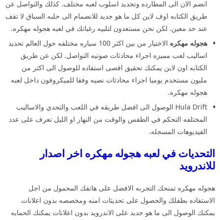
انضم الان الى المطارده وتحديد اسلوب لعبه مختلف. كذلك والتواصل عن
طريق الكتابه اوف لاين كل ما هو جديد للانضمام الى حلبه السباق لا تقف
عند حد معين. لكن نحن مستعدون لتلبيه رغباتك في لعبه هجوله مهكره.
هجوله مهكره
الاختيار من بين اكثر 100 سياره مختلفه حول العالم تحديد
اساليب لعب مميزه اجراء محادثات صوتيه التواصل. لكن عن طريق
الكتابه اون لاين يمكنك تحقيق اقصى استفاده للوصول الى اكثر من
مليون مستخدم يوميا اجراء محادثات نصيه وفقا للميكروفون داخل لعبه
هجوله مهكره.
Hula Drift الوصول الى افضل طريقه في اللعب والتحدي والاساليب
المختلفه التحكم في الطقس والوقت من النهار او الليل تعرف على عدد
الفيديوهات المسجله.
التحديات في لعبه هجوله مهكره اخر اصدار
للاندرويد
هجوله مهكره تمنحك التجربه الافضل على هاتفك المحمول من اجل
الاستفاده بطفلك والحصول على تحديثات امنه ومخصصه بدون اعلانات
يمكنك الوصول الى ما هو جديد على الاندرويد بدون اعلانات يمكنك الحمايه