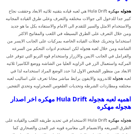
هجوله
مهكره
Hula Drift هي لعبه قياده بتقنيه ثلاثيه الابعاد وحققت نجاح
كبير جدا للدخول الى جوالات مختلفه والتعرف وعلى طرق القياده المجانيه
والاستخدام الامثل والسير للتقدم الى الامام والاستفاده بكل ما هو جديد
ومن خلال التعرف على الطرق البسيطه في اللعب والمفاتيح الاكثر
استخداما وتحريك عجلات القياده الخاصه بمركبات على الجانب الايسر من
الشاشه ومن خلال لعبه هجوله لكن استخدم ادوات التحكم من السرعه
والفرامل في الجانب الايمن والازرار واستخدام قوه التربو التي تتوفر على
المركبه واستعمال الزر في الزاويه العليا من الشاشه ووضع الكاميرا ثلاثيه
الابعاد من منظور الشخص الاول لذا حدد الوضع المراد استخدامه لذا في
لعبه
هجوله
للاندرويد والايفون برابط مباشر مجانا تعرف على اساليب لعبه
مختلفه ومطاردات الشرطه وتحديات الطعوس الصحراويه وتحدي التفجير.
اهميه لعبه هجوله Hula Drift مهكره اخر اصدار
هجوله مهكره
هجوله مهكره
Hula Drift الاستخدام في تحديد طريقه اللعب والقياده على
الطرق السريعه والانضمام الى مغامره قويه عبر المدن والصحاري كما