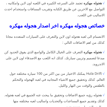
√
هجوله مهكره
تعتمد على السرعه الكبيره في اللعبه اون لاين وامكانيه ،
التواصل مع الاخرين عن طريق الكتابه وتقريب المسافات واستخدام احدث
الاساليب في اللعب.
خصائص هجوله مهكره اخر اصدار هجوله مهكره
الانضمام الى لعبه هجوله اون لاين والتعرف على السيارات المتعدده مجانا
كذلك من اهم الاضافات التالي :
√
هجوله مهكره
التعرف على الخيال الكامل والواسع الذي يفوق الحدود كن
مبدعا لتصميم وتزيين سيارتك. كذلك انه اللعب مع الاصدقاء اون لاين على
الاندرويد.
√
Hula Drift يمكنك الاختيار من بين اكثر من 100 سياره مختلفه حول
العالم. كذلك وتحقيق جميع الاشياء المجانيه في لعبه الهجوله والتحكم
بالطقس والوقت من النهار والليل.
√
هجوله رؤيه جميع الاضافات وتحقيق ما يبحث عنه الجميع في لعبه هجوله.
كذلك وتقديم جميع المساعدات والتحديات واساليب لعبه مختلفه منها
مطارده الشرطه وتحدي تفجير.