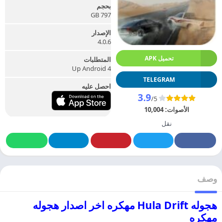
بحجم
797 GB
الإصدار
4.0.6
تحميل APK
المتطلبات
Up Android 4
TELEGRAM
احصل عليه
3.9
/5
الأصوات:
10,004
نقل
وصف
هجوله Hula Drift مهكره اخر اصدار هجوله
مهكره