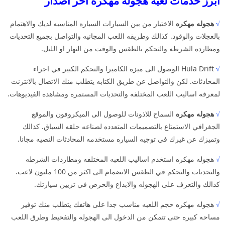
ابرز خدمات لعبه هجوله مهكره اخر اصدار
√
هجوله مهكره
الاختيار من بين السيارات السياره المناسبه لديك والاهتمام
بالعجلات والوقود. كذالك وطريقه اللعب المجانيه والتواصل بجميع التحديات
ومطارده الشرطه والتحكم بالطقس والوقت من النهار او الليل.
√
Hula Drift الوصول الى ميزه الكاميرا والتحكم الكبير في اجراء
المحادثات. لكن والتواصل عن طريق الكتابه يتطلب منك الاتصال بالانترنت
لمعرفه اساليب اللعب المختلفه والتحديات المستمره ومشاهده الفيديوهات.
√
هجوله مهكره
السماح للاذونات للوصول الى الميكروفون والموقع
الجغرافي الاستمتاع بالتصميمات المتعدده لصناعه حلقه السباق. كذالك
وتميزك عن غيرك في توجيه السياره مستخدمه المحادثات النصيه مجانا.
√
هجوله مهكره استخدم اساليب اللعبه المختلفه ومطاردات الشرطه
والتحديات والتحكم في الطقس الانضمام الى اكثر من 100 مليون لاعب.
كذالك والتعرف على الهجوله والابداع والحرص في تزيين سيارتك.
√
هجوله مهكره حجم اللعبه مناسب جدا على هاتفك يتطلب منك توفير
مساحه كبيره حتى تتمكن من الدخول الى الهجوله والتفحيط وطرق اللعب