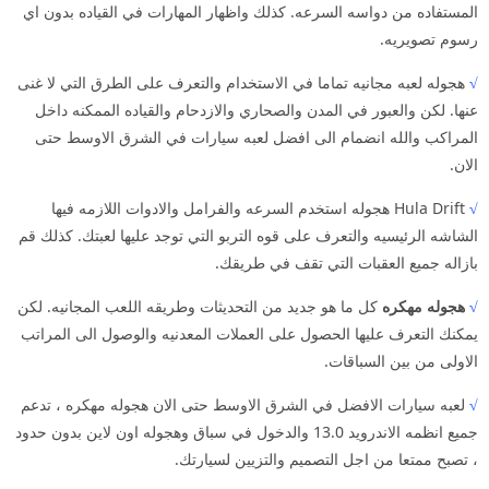
المستفاده من دواسه السرعه. كذلك واظهار المهارات في القياده بدون اي
رسوم تصويريه.
√
هجوله لعبه مجانيه تماما في الاستخدام والتعرف على الطرق التي لا غنى
عنها. لكن والعبور في المدن والصحاري والازدحام والقياده الممكنه داخل
المراكب والله انضمام الى افضل لعبه سيارات في الشرق الاوسط حتى
الان.
√
Hula Drift هجوله استخدم السرعه والفرامل والادوات اللازمه فيها
الشاشه الرئيسيه والتعرف على قوه التربو التي توجد عليها لعبتك. كذلك قم
بازاله جميع العقبات التي تقف في طريقك.
√
هجوله مهكره
كل ما هو جديد من التحديثات وطريقه اللعب المجانيه. لكن
يمكنك التعرف عليها الحصول على العملات المعدنيه والوصول الى المراتب
الاولى من بين السباقات.
√
لعبه سيارات الافضل في الشرق الاوسط حتى الان هجوله مهكره ، تدعم
جميع انظمه الاندرويد 13.0 والدخول في سباق وهجوله اون لاين بدون حدود
، تصبح ممتعا من اجل التصميم والتزيين لسيارتك.