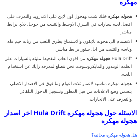
مهكره
هجوله مهكره
خلك شنب وهجول اون لاين على الاندرويد والتعرف على
افضل لعبه سيارات في الشرق الاوسط والتثبيت من جوجل بلاي برابط
مباشر.
الانضمام الى هجوله للايفون والاستمتاع بطرق اللعب من ربابه جيم فله
وناسه والتثبيت من ابل ستور برابط مباشر.
Hula Drift
هجوله مهكره
من اقوى العاب التفحيط مليئه بالسيارات على
انظمه الويندوز والمايكروسوفت نحن نتطلع لمعرفه رايك عن استخدام
اللعبه.
هجوله مهكره مناسبه لاعمار ثلاث اعوام وما فوق في الاصدار الاصلي
يتضمن وضع الاعلانات من قبل المطور وتسجيل الدخول التلقائي
والتعرف على الانجازات.
الاسئله حول هجوله مهكره Hula Drift اخر اصدار
هجوله مهكره
هل هجوله مهكره مجانيه؟