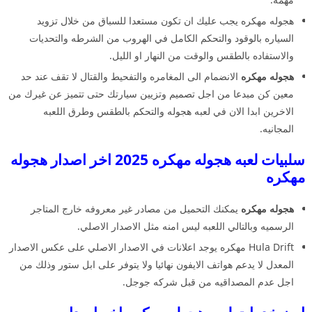
هجوله مهكره يجب عليك ان تكون مستعدا للسباق من خلال تزويد
السياره بالوقود والتحكم الكامل في الهروب من الشرطه والتحديات
والاستفاده بالطقس والوقت من النهار او الليل.
هجوله مهكره
الانضمام الى المغامره والتفحيط والقتال لا تقف عند حد
معين كن مبدعا من اجل تصميم وتزيين سيارتك حتى تتميز عن غيرك من
الاخرين ابدا الان في لعبه هجوله والتحكم بالطقس وطرق اللعبه
المجانيه.
سلبيات لعبه هجوله مهكره 2025 اخر اصدار هجوله
مهكره
هجوله مهكره
يمكنك التحميل من مصادر غير معروفه خارج المتاجر
الرسميه وبالتالي اللعبه ليس امنه مثل الاصدار الاصلي.
Hula Drift مهكره يوجد اعلانات في الاصدار الاصلي على عكس الاصدار
المعدل لا يدعم هواتف الايفون نهائيا ولا يتوفر على ابل ستور وذلك من
اجل عدم المصداقيه من قبل شركه جوجل.