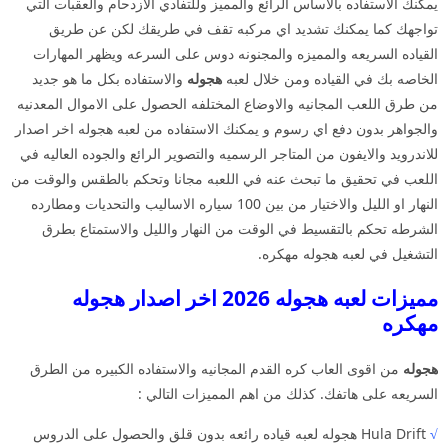
يمكنك الاستفاده بالاساس الرائع والمميز وللتفادي الازدحام والعقبات التي
تواجهك كما يمكنك تشديد اي مركبه تقف في طريقك لكن عن طريق
القياده السريعه والمميزه والمجنونه دوس على السرعه ويظهر المهارات
الخاصه بك في القياده ومن خلال لعبه
هجوله
والاستفاده بكل ما هو جديد
من طرق اللعب المجانيه والاوضاع المختلفه الحصول على الاموال المعدنيه
والجواهر بدون دفع اي رسوم و يمكنك الاستفاده من لعبه هجوله اخر اصدار
للاندرويد والايفون من المتاجر الرسميه والتصوير الرائع والجوده العاليه في
اللعب في تحقيق ما تبحث عنه في اللعبه مجانا وتحكم بالطقس والوقت من
النهار او الليل والاختيار من بين 100 سياره الاساليب والتحديات ومطارده
الشرطه تحكم بالتقسيط في الوقت من النهار والليل والاستمتاع بطرق
التشغيل في لعبه هجوله مهكره.
مميزات لعبه هجوله 2026 اخر اصدار هجوله
مهكره
هجوله
من اقوى العاب كره القدم المجانيه والاستفاده الكبيره من الطرق
السريعه على هاتفك. كذلك من اهم المميزات التالي :
√
Hula Drift هجوله لعبه قياده رائعه بدون قلق والحصول على الدروس