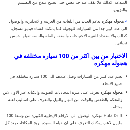
المبدعه. كذالك فلا تقف عند حد معين حتى تصبح مبدع من التصميم
والتزيين.
√
هجوله مهكره
يدعم العديد من اللغات من العربيه والانجليزيه والوصول
الى عدد كبير جدا من السيارات للهجوله كما يمكنك انشاء فيديو مسجل.
كذالك والاستعداد للتنبيه الاحتياجات والمتعه والفله والناسه تقبلوا خمس
تحياتي.
الاختيار من بين اكثر من 100 سياره مختلفه في
هجوله مهكره
تضم عدد كبير من السيارات وصل عددهم الى 100 سياره مختلفه في
جميع الانحاء.
هجوله مهكره
تعرف على ميزه المحادثات الصوتيه والكتابه عبر الاون لاين
والتحكم بالطقس والوقت من النهار والليل والتعرف على اساليب لعبه
مختلفه.
Hula Drift مهكره الوصول الى الارقام الايجابيه الكبيره من وسط 100
مليون لاعب يمكنك التعرف على ان حياه السعيده لربح المكافات بعد كل
مهمه.