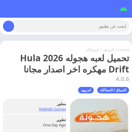
Home
/
السباق /
المحاكاه
تحميل لعبه هجوله 2026 Hula
Drift مهكره اخر اصدار مجانا
4.0.6
السباق / المحاكاه
اندرويد
مطور
RABABA Games
تطوير
One Day Ago