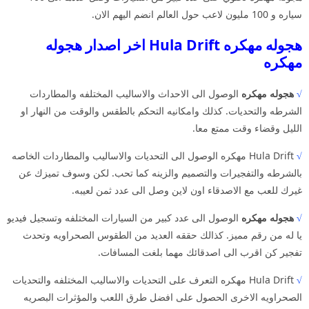
سياره و 100 مليون لاعب حول العالم انضم اليهم الان.
هجوله مهكره Hula Drift اخر اصدار هجوله
مهكره
√
هجوله مهكره
الوصول الى الاحداث والاساليب المختلفه والمطاردات
الشرطه والتحديات. كذلك وامكانيه التحكم بالطقس والوقت من النهار او
الليل وقضاء وقت ممتع معا.
√
Hula Drift مهكره الوصول الى التحديات والاساليب والمطاردات الخاصه
بالشرطه والتفجيرات والتصميم والزينه كما تحب. لكن وسوف تميزك عن
غيرك للعب مع الاصدقاء اون لاين وصل الى عدد ثمن لعيبه.
√
هجوله مهكره
الوصول الى عدد كبير من السيارات المختلفه وتسجيل فيديو
يا له من رقم مميز. كذالك حققه العديد من الطقوس الصحراويه وتحدث
تفجير كن اقرب الى اصدقائك مهما بلغت المسافات.
√
Hula Drift مهكره التعرف على التحديات والاساليب المختلفه والتحديات
الصحراويه الاخرى الحصول على افضل طرق اللعب والمؤثرات البصريه