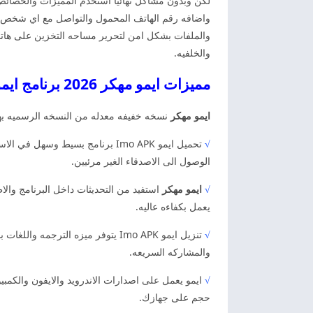
لكن وبدون مشاكل نهائيا استخدم المميزات والخصائص 
واضافه رقم الهاتف المحمول والتواصل مع اي شخص في
والملفات بشكل امن لتحرير مساحه التخزين على ها
والخلفيه.
مميزات ايمو مهكر 2026 برنامج ايمو اخر اصدار
ايمو مهكر
نسخه خفيفه معدله من النسخه الرسميه بها ج
√
تحميل ايمو Imo APK برنامج بسيط 
الوصول الى الاصدقاء الغير مرئيين.
√
ايمو مهكر
استفيد من التحديثات داخل البرنامج والا
يعمل بكفاءه عاليه.
√
تنزيل ايمو Imo APK يتوفر ميزه ال
والمشاركه السريعه.
√
ايمو يعمل على اصدارات الاندرويد والايفون والكمبي
حجم على جهازك.