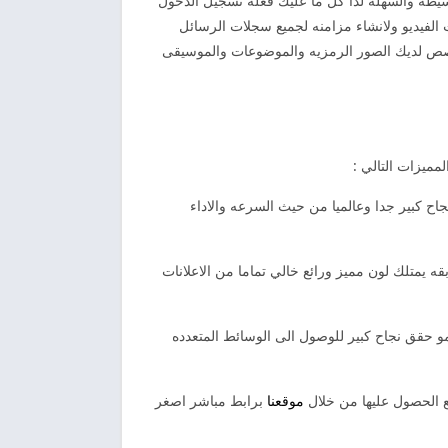
سيطه والسهله لذا كل ما عليك فعله تسجيل الدخول
لفيديو ولانشاء مزامنه لجميع سجلات الرسائل
صص لديك الصور الرمزيه والموضوعات والموسيقى
مميزات التالي :
قق نجاح كبير جدا وعالميا من حيث السرعه والاداء
ه يمتلك لون مميز ورائع خالي تماما من الاعلانات
زه. ايمو حقق نجاح كبير للوصول الى الوسائط المتعدده
يع الحصول عليها من خلال
موقعنا
برابط مباشر اصغر