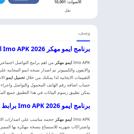
الأصوات:
10,001
نقل
وصف
برنامج ايمو مهكر 2026 Imo APK ايمو مهكر
Imo APK
ايمو مهكر
من اهم برامج التواصل اجتماعي ا
والايفون والكمبيوتر تم اصدار نسخه ايمو المجانيه ع
التقييمات الايجابيه لذا يمكنك من خلال
تحميل ايمو
الاس
حساب اضافه رقم الهاتف المحمول والتواصل واجراء ال
يمكن تطبيق رسوم البيانات في هذا التطبيق جميع المك
برنامج ايمو 2026 Imo APK برابط مباشر ايمو مهكر
Imo APK
ايمو مهكر
حجمه مناسب على اصدارات الاندرو
واشتراكات شهريه للاستمتاع بنسخه مهكره بها المميز