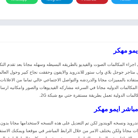
جراء المكالمات الصوت والفيديو بالطريقه البسيطه وسهله مجانا بعد تقدم التكن
لى متاجر جوجل بلاي واب ستور للاندرويد والايفون وحققت نجاح كبير وحول الع
تفاده بالمميزات مجانا والدردشه والتواصل الاجتماعي خالي تماما من الاعلان
مكالمات الدوليه مجانا في السرعه مشاركه الفيديوهات والصور وامكانيه ارسال
المات الدولية تعمل بطريقة مستقرة حتي مع شبكة 2G.
يد ونسخه الويندوز لكن تم التعديل على هذه النسخه لاستخدامها مجانا بدون دف
ات مجانا ولكن يختلف الامر من خلال الرابط المباشر في موقعنا ويمكنك الاست