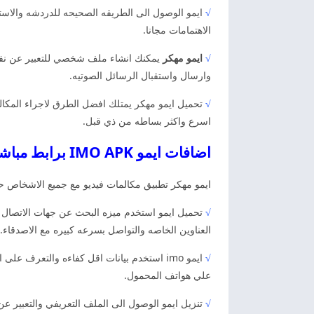
√
ايمو الوصول الى الطريقه الصحيحه للدردشه والاست
الاهتمامات مجانا.
√
ايمو مهكر
يمكنك انشاء ملف شخصي للتعبير عن نفسك 
وارسال واستقبال الرسائل الصوتيه.
√
تحميل ايمو مهكر يمتلك افضل الطرق لاجراء المكالما
اسرع واكثر بساطه من ذي قبل.
اضافات ايمو IMO APK برابط مباشر تنزيل ايمو
ايمو مهكر تطبيق مكالمات فيديو مع جميع الاشخاص حول
√
تحميل ايمو استخدم ميزه البحث عن جهات الاتصال
العناوين الخاصه والتواصل بسرعه كبيره مع الاصدقاء.
√
ايمو imo استخدم بيانات اقل كفاءه والتعرف
علي هواتف المحمول.
√
تنزيل ايمو الوصول الى الملف التعريفي والتعبي