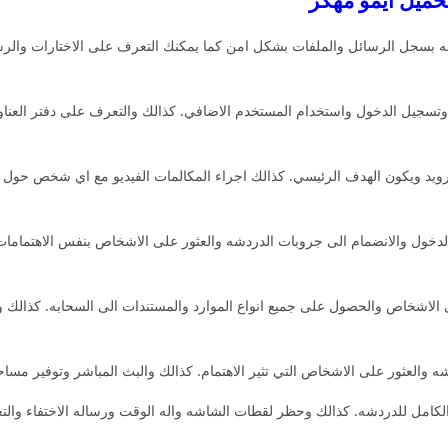
ه بسجل الرسائل والملفات بشكل امن كما يمكنك التعرف على الاختارات والرسا
جيل الدخول واستخدام المستخدم الاضافي. كذالك والتعرف على دفتر العناوين 
رويد ويكون الهدف الرئيسي. كذالك اجراء المكالمات الفيديو مع اي شخص حول 
يل الدخول والانضمام الى جروبات الدردشه والعثور على الاشخاص بنفس الاهتمامات
 على الاشخاص والحصول على جميع انواع الموارد والمستندات الى السحابه. كذالك
والعثور على الاشخاص التي تثير الاهتمام. كذالك والبث المباشر وتوفير مساح
لكامل للدردشه. كذالك وحظر لقطات الشاشه واله الوقت ورساله الاختفاء والت