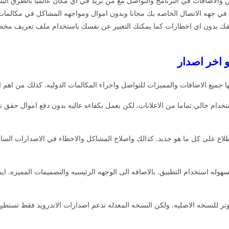
والاضافات في البرنامج والتواصل مع من تريد في اي مكان عالميا بالطرق الب
 جهه الاتصال الخاصه بك مجانا وبدون اموال ومواجهه المشاكل في مكالمات ا
تفك بدون اي اخطارات كما يمكنك التعبير عن نفسك باستخدام ملف تعريف مخ
ميع الاضافات والمميزات للتواصل واجراء المكالمات الدوليه. كذلك من اهم ال
وسهل في الاستخدام خالي تماما من الاعلانات. لكن يعمل بكفاءه عاليه بدون دفع اموال ح
طلاع على كل ما هو جديد. كذالك واصلاح المشاكل والاخطاء في الاصدارات السابق
ترجمه واللغات بسهوله استخدام التطبيق. بالاضافه الى الوجهه الرئيسيه والتصميمات الممي
وتر للنسخه الاصليه. ولكن النسخه المعدله تدعم اصدارات الاندرويد فقط تستط