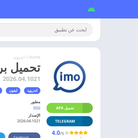
Home
/
اندرويد
تحميل برنامج ايمو 026
2026.04.1021
اندرويد
ايفون
مطور
imo
تحميل APK
الإصدار
2026.04.1021
TELEGRAM
4.0
/5
Facebook