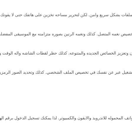
ملفات بشكل سريع وامن. لكن لتحرير مساحه تخزين على هاتفك حتى لا يفوتك ا
يص نغمه المتصل. كذلك ونغمه الرنين بصوره متزامنه مع الموسيقى المفضله وا
 وتعزيز الخصائص الجديده والمتنوعه. كذلك حظر لقطات الشاشه واله الوقت ور
لتشغيل عبر عن نفسك في تخصيص الملف الشخصي. كذلك وتحديد الصور الرمزي
تف المحموله للاندرويد والايفون والكمبيوتر. لذا يمكنك تسجيل الدخول برقم ال