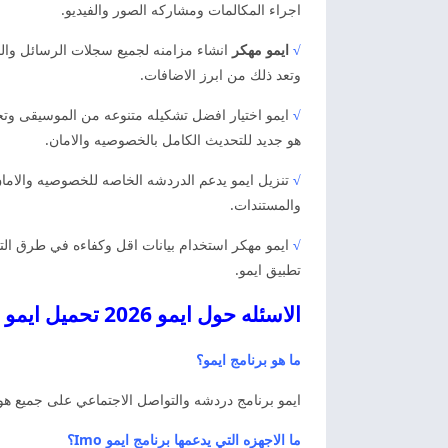
اجراء المكالمات ومشاركه الصور والفيديو.
√
ايمو مهكر
انشاء مزامنه لجميع سجلات الرسائل وال
وتعد ذلك من ابرز الاضافات.
√
ايمو اختيار افضل تشكيله متنوعه من الموسيقى وتخص
هو جديد للتحديث الكامل بالخصوصيه والامان.
√
تنزيل ايمو يدعم الدردشه الخاصه للخصوصيه والامان
والمستندات.
√
ايمو مهكر استخدام بيانات اقل وكفاءه في طرق ا
تطبيق ايمو.
الاسئله حول ايمو 2026 تحميل ايمو
ما هو برنامج ايمو؟
ايمو برنامج دردشه والتواصل الاجتماعي على جميع هوا
ما الاجهزه التي يدعمها برنامج ايمو Imo؟