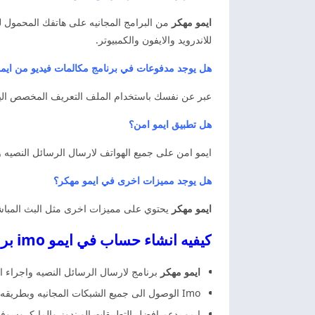
ايمو مهكر
من البرامج المجانيه على هاتفك المحمول لل
للاندرويد والايفون والكمبيوتر.
هل يوجد مدفوعات في برنامج مكالمات فيديو من ايمو
عبر عن نفسك باستخدام الملف التعريف المخصص اليك م
هل تطبيق ايمو امن؟
ايمو امن على جميع الهواتف لارسال الرسائل النصيه 
هل يوجد مميزات اخرى في ايمو مهكر؟
ايمو مهكر
يحتوي على مميزات اخرى مثل البث المباشر
كيفيه انشاء حساب في ايمو imo برنامج ايمو
ايمو مهكر
برنامج لارسال الرسائل النصيه واجراء 
Imo الوصول الى جميع الشبكات المجانيه وبطريقه غير محدوده وبدون دفع اي رسوم او اشتراكات واستقبال الرسائل والاستفاده بكل ما هو جديد ومميز على هاتفك.
ايمو يدعم افضل التطبيقات الويندوز والمايكروسوفت