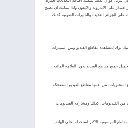
ي تنزيل كواي كذلك يمكنك اضافه التعديلات المراد
اصدار على الاندرويد والايفون ولذا يمكنك ان تصبح
على الجوائز العديده والتاثيرات الصوتيه كذلك
لتيك توك لمشاهده مقاطع الفيديو ومن المميزات
ل جميع مقاطع الفيديو بدون العلامه المائيه
لمحتويات. من اهمها مقاطع الفيديو المضحكه
ومشاهده العديد من الفيديوهات. كذلك ومشاركه الفيديوهات
مقاطع الموسيقيه الاكثر استخداما على الهاتف