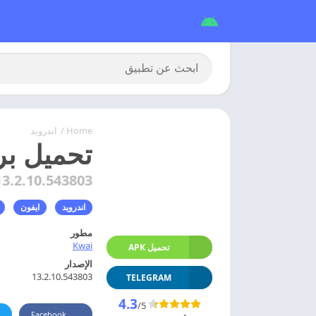
Home
/
اندرويد
تحميل برنامج كواي 6
13.2.10.543803
اندرويد
ايفون
مطور
Kwai
تحميل APK
الإصدار
13.2.10.543803
TELEGRAM
4.3
/5
Facebook