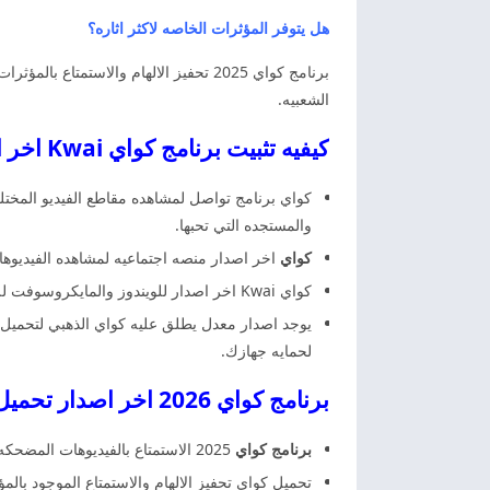
هل يتوفر المؤثرات الخاصه لاكثر اثاره؟
برنامج كواي 2025 تحفيز الالهام والاس
الشعبيه.
كيفيه تثبيت برنامج كواي Kwai اخر اصدار كواي
والمستجده التي تحبها.
كواي
اخر اصدار منصه اجتماعيه لمشاهده الفيديوها
كواي Kwai اخر اصدار للويندوز والمايكروسوفت للوصول الى المسلسلات والبرامج التلفزيونيه ومشاهده الفيديوهات المضحكه كذلك توفر اصدار اخر عن طريق تحميل محاكي اندرويد.
يوجد اصدار معدل يطلق عليه كواي الذهبي لتحميل ا
لحمايه جهازك.
برنامج كواي 2026 اخر اصدار تحميل كواي
برنامج كواي
2025 الاستمتاع بالفيديوهات المضحكه والمستحبه والثقافه الشعبيه واستكشاف مقاطع الفيديو القصيره والتحديات اليوميه.
تحميل كواي تحفيز الالهام والاستمتاع الموجود با