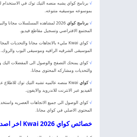
√
برنامج كواي يشبه منصه التيك توك في الاستخدام ل
بموسوعه موسيقيه متنوعه.
√
برنامج كواي
2026 لمشاهده المسلسلات مجانا و
المجتمع الافتراضي وتسجيل مقاطع فيديو.
√
كواي Kwai مليء بالاتجاهات مجانا والتحد
الموسيقى الشرقيه الراقيه وموسيقى البوب والروك.
√
كواي يمنحك التصفح والوصول الى المفضلات اليك وال
والتحديات ومشاركه المحتوى مجانا.
√
كواي
Kwai منصه عالميه تشبه التيك توك للاط
الفيديو عبر الانترنت للاندرويد والايفون.
√
كواي الوصول الى جميع الاتجاهات العصريه واستخدا
المحتوى الاصلي في كواي مجانا.
خصائص كواي 2026 Kwai اخر اصدار برنامج كواي