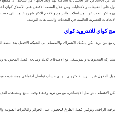
ثير من الاشخاص عبر الحسابات الخاصه بهم وبعد الانتهاء من تسجيل اي مقطع ف
صول على التعليقات والاعجابات ومن خلال المنصه الافضل على الاطلاق كواي اخر 
هره لكن ابحث عن المسلسلات والبرامج والافلام الاكثر شهره عالميا التي حصلت 
تجاهات العصريه العالميه في التحديات والمسابقات اليوميه.
ماعي مع من تريد. لكن يمكنك الاشتراك والانضمام الى الشبكه الافضل بعد منصه ا
اركه الفيديوهات والموسيقى مع الاصدقاء. كذلك ومتابعه افضل المحتويات وتحمي
 الدخول عبر البريد الالكتروني. او اي حساب تواصل اجتماعي ومشاهده جميع ا
 كواي Kwai – Short Video Community يمكن الاهتمام بالتواصل الاجتماعي. مع من تريد وقضاء وقت ممتع 
قيه الراقيه. وتوفير افضل الطرق للحصول على الجوائز والتاثيرات الصوتيه وال