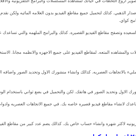
ر اروع اللحظات في حياتك لمشاهده المسلسلات والبرامج التلفزيونيه والافلام
لاصدار الذهبي. كذلك لتحميل جميع مقاطع الفيديو بدون العلامه المائيه ولكن نقد
مج كواي.
عيده وتصفح مقاطع الفيديو القصيره. كذلك والبرامج الملهمه والتي تساعدك ع
ميلات والمشاهده المتعه. لمقاطع الفيديو على جميع الاجهزه والانظمه مجانا. ال
ء بالاتجاهات العصريه. كذالك وانشاء منشورك الاول وتحديد الصور واضافه ال
رك الاول وتحديد الصور في هاتفك. لكن والتحميل في بضع ثواني باستخدام الوظ
 لتساعدك لانشاء مقاطع فيديو قصيره خاصه بك. في جميع الاتجاهات العصريه وادو
نيه لاكثر شهره وانشاء حساب خاص بك. كذالك يضم عدد كبير من مقاطع الفيديو وا