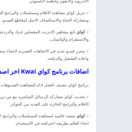
الاندرويد والايفون وانظمه الكمبيوتر.
√
تنزيل كواي مشاهده الافلام ومسلسلات والبرامج التلف
ومشاركه الحياة والاستكشاف الامثل لمقاطع الفيديو.
√
كواي
تابع مشاهير الانترنت المفضلين لديك والدردش
والانستقرام والواتساب.
√
محرر فيديو جديد في الاتجاهات العصريه لانشاء من
واعاده التشغيل والدبلجه.
اضافات برنامج كواي Kwai اخر اصدار كواي 2026
برنامج كواي مصنف افضل اداه للمشاهده الفيديوهات ال
√
تحديث كواي مشاركه الرسائل المباشره مع من تريد
الافلام والبرامج الحائزه على العديد من الجوائز.
√
كواي
منصه عالميه لمشاهده المسلسلات والبرامج الت
انحاء العالم بطريقه احترافيه في الاستخدام.