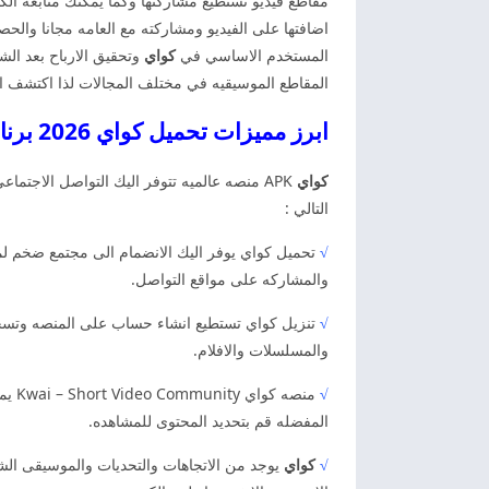
مقاطع فيديو تستطيع مشاركتها وكما يمكنك متابعه الك
اضافتها على الفيديو ومشاركته مع العامه مجانا والح
المستخدم الاساسي في
كواي
وتحقيق الارباح بعد الش
المقاطع الموسيقيه في مختلف المجالات لذا اكتشف الا
ابرز مميزات تحميل كواي 2026 برنامج كواي للاندرويد كواي
كواي
APK منصه عالميه تتوفر اليك التواصل الاجت
التالي :
√
تحميل كواي يوفر اليك الانضمام الى مجتمع ضخم لمش
والمشاركه على مواقع التواصل.
√
تنزيل كواي تستطيع انشاء حساب على المنصه وتسجيل
والمسلسلات والافلام.
√
منصه
المفضله قم بتحديد المحتوى للمشاهده.
√
كواي
يوجد من الاتجاهات والتحديات والموسيقى الشر