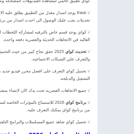
كواي تطبيق عالمي لمشاهده الفيديوهات المضحكه وتصوي
√
Kwai يوجد اصدار معدل من التطبيق يطلق عليه ا
تحديثات يجب عليك الوصول الى احدث اصدار من برنا
√
كواي يوجد قسم خاص بالترفيه لمشاركه اللحظات الس
العاليه في الاتجاهات الحديثة والعصرية دفعه واحده.
√
تحديث كواي
2025 حقق نجاح كبير من حيث التح
والتعرف علي الشبكات الاجتماعيه.
√
تحميل كواي التعرف على افضل محرر فيديو جديد ملي
التشغيل والدبلجه.
√
جميع الاتجاهات العصريه تحت يدك الان لانشاء منشو
√
برنامج كواي
2026 للاستمتاع بالمؤثرات الخاصه
من برنامج كواي يمكنك التعرف عليه.
√
تحميل كواي شاهد جميع المسلسلات والبرامج التلفزيو