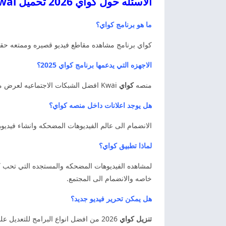
الاسئله حول كواي 2026 تحميل Kwai اخر اصدار كواي
ما هو برنامج كواي؟
كواي برنامج مشاهده مقاطع فيديو قصيره وممتعه حقق ن
الاجهزه التي يدعمها برنامج كواي 2025؟
منصه
كواي
Kwai افضل الشبكات الاجتماعيه لعرض مقاطع الفيديو القصيره والمضحكه في مختلف المجالات على هواتف المحمول الاندرويد والايفون والكمبيوتر.
هل يوجد اعلانات داخل منصه كواي؟
الانضمام الى عالم الفيديوهات المضحكه وانشاء فيديو
لماذا تطبيق كواي؟
لمشاهده الفيديوهات المضحكه والمستجده التي تحب ك
خاصه والانضمام الى المجتمع.
هل يمكن تحرير فيديو جديد؟
تنزيل كواي
2026 من افضل انواع البرامج للتعديل على الفيديو اضافه الموسيقى والفلاتر في بضع ثواني والمساعده من اجل الوظائف والتشغيل والتحرير بطريقه احترافيه.