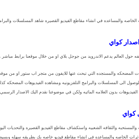
تمتاع بالمؤثرات الخاصه والمساعده في انشاء مقاطع الفيديو القصيره شاهد المسلسلات والب
ت المضحكه والمستجده التي تبحث عنها للايفون من متجر اب ستور او من موقعن
لفيديوهات بدون العلامه المائيه ولكن في موضوعنا نقدم اليك الاصدار الرسمي 
لمؤثرات الخاصه والمساعده في انشاء مقاطع فيديو خاصه بك بطريقه سهله وبسيط