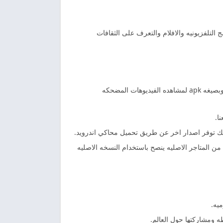
رامج التلفزيونيه والافلام والتعرف على الثقافات
كواي برنامج تواصل لمشاهده مقاطع الفيديو المختلفه حول العالم يدعم الاندرويد من جوجل بلاي او من خلال موقعنا برابط مباشر وبصيغه apk لمشاهده الفيديوهات المضحكه
ا.
من المتاجر الاصليه ينصح باستخدام النسخه الاصليه
ه ومشاركتها حول العالم.