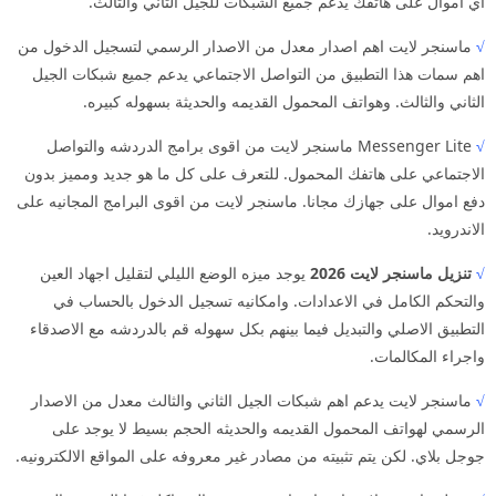
اي اموال على هاتفك يدعم جميع الشبكات للجيل الثاني والثالث.
√
ماسنجر لايت اهم اصدار معدل من الاصدار الرسمي لتسجيل الدخول من
اهم سمات هذا التطبيق من التواصل الاجتماعي يدعم جميع شبكات الجيل
الثاني والثالث. وهواتف المحمول القديمه والحديثة بسهوله كبيره.
√
Messenger Lite ماسنجر لايت من اقوى برامج الدردشه والتواصل
الاجتماعي على هاتفك المحمول. للتعرف على كل ما هو جديد ومميز بدون
دفع اموال على جهازك مجانا. ماسنجر لايت من اقوى البرامج المجانيه على
الاندرويد.
√
تنزيل ماسنجر لايت 2026
يوجد ميزه الوضع الليلي لتقليل اجهاد العين
والتحكم الكامل في الاعدادات. وامكانيه تسجيل الدخول بالحساب في
التطبيق الاصلي والتبديل فيما بينهم بكل سهوله قم بالدردشه مع الاصدقاء
واجراء المكالمات.
√
ماسنجر لايت يدعم اهم شبكات الجيل الثاني والثالث معدل من الاصدار
الرسمي لهواتف المحمول القديمه والحديثه الحجم بسيط لا يوجد على
جوجل بلاي. لكن يتم تثبيته من مصادر غير معروفه على المواقع الالكترونيه.