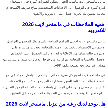
تنزيل ماسنجر لايت يناسب الجهاز ينطلق القدرات كبيره في الاستخدام
قدره كبيره في الوصول الى الاعدادات المتخصصه متاح طريقه الاستخدام
مجانيه تضمن لك تجربه افضل على الاندرويد والايفون.
اهميه الملاحظات في ماسنجر لايت 2026
للاندرويد
تنزيل ماسنجر لايت افضل البرامج المتاحه على هاتفك المحمول للتواصل
الاجتماعي الاستمتاع بالخصائص الامنه والمجانيه تحديات مباشره على
الاندرويد خاليه تماما من الاعلانات ابدا الان في الحصول على الخصائص
الافضل والخدمات المجانيه تم ازالته من جوجل بلاي واب ستور والتنزيل من
مصادر غير معروفه بصيغه ملف APK.
في ماسنجر لايت اصبح كل شيء مجاني لديك في التواصل الاجتماعي مع
الاصدقاء والعائله التقاط الصور ومشاركه الفيديو والملفات مع الاصدقاء
تخصيص الايموجي والرد على الرسائل باضافه الملصقات او الرموز التعبيريه
ابداع متميز بطريقه مستمره بفضل التحديثات المستمره داخل التطبيق.
هل يوجد لديك رغبه من تنزيل ماسنجر لايت 2026