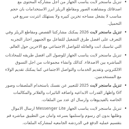
تنزيل ماسنجر لايت يناسب الجهاز من اجل مشاركه المحتوى مع
اصدقائك ومشاهده الصور ومقاطع الريلز ابرز الاستخدامات بان حجم
مناسب لا يشغل مساحه تخزين كبيره ولا يستهلك انترنت سريع في
التحميل.
تنزيل ماسنجر لايت
2026 يمكنك مشاركتنا القصص ومقاطع الريلز وفي
التعرف على افضل طرق التشغيل للتفاعل مع الجمهور اختار التجربه
التي تناسبك انت والعائله للتواصل الاجتماعي مع الاخرين حول العالم.
تنزيل ماسنجر لايت يناسب الجهاز للوصول الى افضل طريقه للمحادثات
المباشره بين الاصدقاء. كذالك وانشاء مجموعات من اجل التسوق
الالكتروني وتقديم الخدمات والتواصل الاجتماعي كما يمكنك تقديم الولاء
مع المستخدمين.
تنزيل ماسنجر لايت
2025 للتعبير عن نفسك باستخدام الملصقات وصور
Gif واظهار القدرات الابداعيه واضافه التاثيرات والفلاتر والمكالمات
الخاصه بالفيديوهات وارسال اي عدد من الملفات.
تنزيل ماسنجر لايت يناسب الجهاز Messenger Lite ارسال الاموال
وطلبها بدون اي رسوم واستلمها بسرعه وامان من التطبيق مباشره قم
بتقسيم عمليه الدفع في الدردشه الجامعيه لمشاركه الملفات.