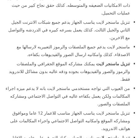
ذات الامكانيات الضعيفه والمتوسطه. كذلك حقق نجاح كبير من حيث
عمليات التحميل.
تنزيل ماسنجر لايت يناسب الجهاز يدعم جميع شبكات الانترنت الجيل
الثاني والجيل الثالث. كذلك يعمل بسرعه كبيره في الدردشه والتواصل
مع الاخرين.
ماسنجر لايت يدعم جميع الملصقات والرموز التعبيريه لارسالها مع
الاصدقاء. كذلك وامكانيه ارسال الصور والفيديوهات بكفاءه.
تنزيل ماسنجر لايت
يمكنك مشاركه الموقع الجغرافي والملصقات
والرموز والصور والفيديوهات بجوده ودقه عاليه بدون مشاكل للاندرويد
فقط.
من العيوب التي تواجه مستخدمي ماسنجر لايت بانه لا يدعم ميزه اجراء
المكالمات ولكن يعمل بكفاءه عاليه في التواصل الاجتماعي ومشاركه
الملصقات والصور.
تنزيل ماسنجر لايت يناسب الجهاز مناسب للاعمار 12 عاما وموافوق
ومشاركه الموقع وامكانيه التواصل الاجتماعي واجراء المكالمات على
هواتف الاندرويد.
تنزيل ماسنجر لايت
يناسب الجهاز يمكنك التعرف على خاصيه الافاتار