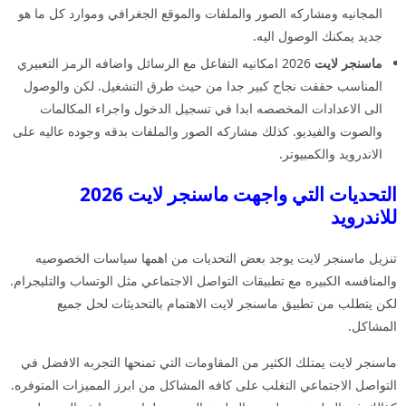
المجانيه ومشاركه الصور والملفات والموقع الجغرافي وموارد كل ما هو
جديد يمكنك الوصول اليه.
ماسنجر لايت
2026 امكانيه التفاعل مع الرسائل واضافه الرمز التعبيري
المناسب حققت نجاح كبير جدا من حيث طرق التشغيل. لكن والوصول
الى الاعدادات المخصصه ابدا في تسجيل الدخول واجراء المكالمات
والصوت والفيديو. كذلك مشاركه الصور والملفات بدقه وجوده عاليه على
الاندرويد والكمبيوتر.
التحديات التي واجهت ماسنجر لايت 2026
للاندرويد
تنزيل ماسنجر لايت يوجد بعض التحديات من اهمها سياسات الخصوصيه
والمنافسه الكبيره مع تطبيقات التواصل الاجتماعي مثل الوتساب والتليجرام.
لكن يتطلب من تطبيق ماسنجر لايت الاهتمام بالتحديثات لحل جميع
المشاكل.
ماسنجر لايت يمتلك الكثير من المقاومات التي تمنحها التجربه الافضل في
التواصل الاجتماعي التغلب على كافه المشاكل من ابرز المميزات المتوفره.