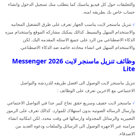
والتعليقات حول كل فيديو يناسبك كما يتطلب منك تسجيل الدخول وانشاء
حساب خاص بك بطريقه امنه.
√
تنزيل ماسنجر لايت يناسب الجهاز تعرف على طرق التشغيل المجانيه
والاستخدام السهل والبسيط. كذالك يمكنك مشاركه الموقع واستخدام ميزه
الذكاء الاصطناعي من الرد على جميع الاسئله المقدمه اليك. لكن
والاستخدام السهل في انشاء محادثه خاصه ضد الذكاء الاصطناعي.
وظائف تنزيل ماسنجر لايت 2026 Messenger
Lite
تنزيل ماسنجر لايت الوصول الى افضل طريقه للدردشه والتواصل
الاجتماعي مع الاخرين تعرف على الوظائف :
√
ماسنجر لايت خفيف وسريع حقق نجاح كبير جدا في التواصل الاجتماعي
وارسال الرساله الصوتيه بدون استهلاك للموارد. كذالك تعرف على الرموز
التعبيريه والرسائل المجدوله وارسالها في وقت محدد. لكن امكانيه انشاء
مزامنه عبر الاجهزه الوصول الى الرسائل والملفات ودعوه العديد من
الاصدقاء.