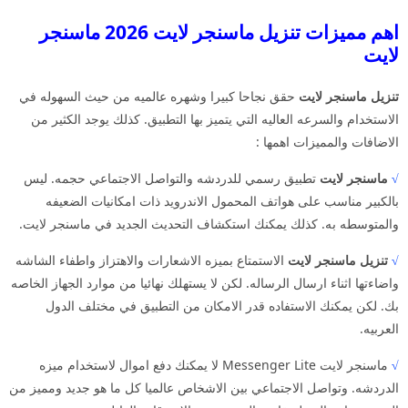
اهم مميزات تنزيل ماسنجر لايت 2026 ماسنجر
لايت
تنزيل ماسنجر لايت
حقق نجاحا كبيرا وشهره عالميه من حيث السهوله في
الاستخدام والسرعه العاليه التي يتميز بها التطبيق. كذلك يوجد الكثير من
الاضافات والمميزات اهمها :
√
ماسنجر لايت
تطبيق رسمي للدردشه والتواصل الاجتماعي حجمه. ليس
بالكبير مناسب على هواتف المحمول الاندرويد ذات امكانيات الضعيفه
والمتوسطه به. كذلك يمكنك استكشاف التحديث الجديد في ماسنجر لايت.
√
تنزيل ماسنجر لايت
الاستمتاع بميزه الاشعارات والاهتزاز واطفاء الشاشه
واضاءتها اثناء ارسال الرساله. لكن لا يستهلك نهائيا من موارد الجهاز الخاصه
بك. لكن يمكنك الاستفاده قدر الامكان من التطبيق في مختلف الدول
العربيه.
√
ماسنجر لايت Messenger Lite لا يمكنك دفع اموال لاستخدام ميزه
الدردشه. وتواصل الاجتماعي بين الاشخاص عالميا كل ما هو جديد ومميز من