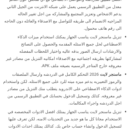
معدل من التطبيق الرسمي يعمل على شبكه الانترنت من الجيل الثاني
يدعم الاشخاص وتعزيز المجتمع والمشاركه من اجل تغيير الحاله
المزاجيه الانضمام الى طريقه للتواصل مع الاصدقاء والعائله دون الحاجه
الى رقم هاتف محمول.
تنزيل ماسنجر لايت يناسب الجهاز يمكنك استخدام ميزات الذكاء
الاصطناعي لحل جميع الاسئله المقدمه والحصول على النصائح
والارشادات ارسال الصور بدقه عاليه واختيار اللحظات المفضله
لمشاركتها بطريقه اجتماعيه مع الاصدقاء امكانيه التنزيل من مصادر غير
معروفه خارج المتاجر الرسميه بصيغه ملف APK.
ماسنجر لايت
2026 التحكم الكامل في الدردشه وارسال الملصقات
والرموز التعبيريه يدعم ميزه ميته للرد على جميع الاسئله. لكن واستخدام
ادوات الذكاء الاصطناعي على الاندرويد يتطلب منك التنزيل من مصادر
غير معروفه. كذلك وتسجيل الدخول بحسابك في التطبيق الرسمي من
اجل الدردشه واجراء المكالمات.
تنزيل ماسنجر لايت يناسب الجهاز يمتلك افضل الادوات المخصصه في
الاستخدام مجانا كل ما هو جديد من التحديثات الامنه. لكن تعرف عليها
لتسجيل الدخول وانشاء حساب خاص بك. كذالك يمتلك احداث الادوات