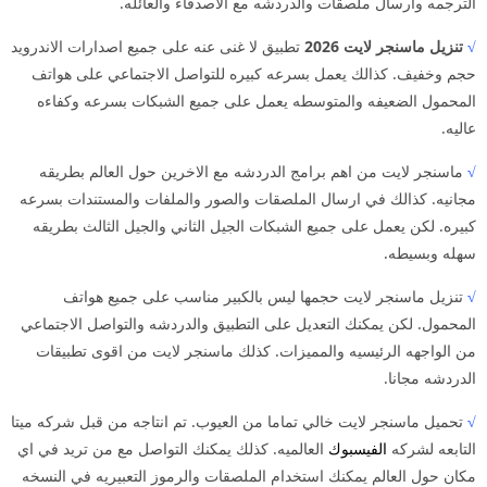
الترجمه وارسال ملصقات والدردشه مع الاصدقاء والعائله.
√
تنزيل ماسنجر لايت 2026
تطبيق لا غنى عنه على جميع اصدارات الاندرويد
حجم وخفيف. كذالك يعمل بسرعه كبيره للتواصل الاجتماعي على هواتف
المحمول الضعيفه والمتوسطه يعمل على جميع الشبكات بسرعه وكفاءه
عاليه.
√
ماسنجر لايت من اهم برامج الدردشه مع الاخرين حول العالم بطريقه
مجانيه. كذالك في ارسال الملصقات والصور والملفات والمستندات بسرعه
كبيره. لكن يعمل على جميع الشبكات الجيل الثاني والجيل الثالث بطريقه
سهله وبسيطه.
√
تنزيل ماسنجر لايت حجمها ليس بالكبير مناسب على جميع هواتف
المحمول. لكن يمكنك التعديل على التطبيق والدردشه والتواصل الاجتماعي
من الواجهه الرئيسيه والمميزات. كذلك ماسنجر لايت من اقوى تطبيقات
الدردشه مجانا.
√
تحميل ماسنجر لايت خالي تماما من العيوب. تم انتاجه من قبل شركه ميتا
التابعه لشركه
الفيسبوك
العالميه. كذلك يمكنك التواصل مع من تريد في اي
مكان حول العالم يمكنك استخدام الملصقات والرموز التعبيريه في النسخه