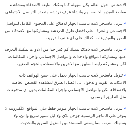
الاشخاص. حول العالم بكل سهوله كما يمكنك متابعه الاصدقاء ومشاهده
مقاطع الفيديو الخاصه بهم وانشاء غرف دردشه متعدده للتواصل الاجتماعي.
√
تنزيل ماسنجر لايت يناسب الجهاز للاطلاع على المحتوى الكامل للتواصل
الاجتماعي والتعرف على افضل طرق الدردشه ومشاركتها مع الاصدقاء من
الصور والفيديوهات. كذالك على اي هاتف اندرويد.
√
تنزيل ماسنجر لايت 2026 يمتلك كم كبير جدا من الادوات يمكنك التعرف
عليها ومشاركه المواقع والاحداث والتواصل الاجتماعي واجراء المكالمات.
لكن ومشاركه رابط التطبيق مع الاخرين والاستفاده بالحجم الصغير.
√
تنزيل ماسنجر لايت
يناسب الجهاز يعمل على جميع الهواتف ذات
الامكانيات القويه والدخول الى افضل الطرق لمشاهده القصص الخاصه
بالاصدقاء. لكن والتواصل الاجتماعي واجراء المكالمات بدون اي مدفوعات
مثل التطبيق الرسمي.
√
تنزيل ماسنجر لايت يناسب الجهاز متوفر فقط علي المواقع الالكترونيه لا
يتوفر علي المتاجر الرسميه جوجل بلاي ولا ابل ستور سريع وامن. ولا
يستهلك انترنت مما يسعي المستخدمين التنزيل السريع والتحديث.