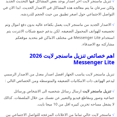
√
تنزيل ماسنجر لايت اخر اصدار يوجد بعض المشاكل فيها التحديث الجديد
ولكن سرعان ما يتم معالجه هذه المشاكل في الاصدار الحديث. ابدا الان في
التواصل الاجتماعي حول اصغر تطبيق من حيث الحجم للدردشه.
√
الاصدار الجديد من ماسنجر لايت يعمل بكفاءه عاليه بدون دفع اموال وتم
تخصيصه للهواتف المحمول الضعيفه. لكن يدعم جميع شبكات الانترنت يتم
استخدام Messenger Lite في مختلف الاماكن قم بتحديد موقعكم
مشاركته مع الاصدقاء.
اهم خصائص تنزيل ماسنجر لايت 2026
Messenger Lite
تنزيل ماسنجر لايت يناسب الجهاز افضل اصدار معدل من الاصدار الرسمي
ليدعم الهواتف ذات الامكانيات الضعيفه والمتوسطه ومن الخصائص التالي :
√
تنزيل ماسنجر لايت
ارسال رسائل شخصيه الى الاشخاص ورسائل
جماعيه وصور ومقاطع فيديو والتعبير عن نفسك من خلال الملصقات. كذالك
لا يشغل مساحه تخزين كبيره اقل من 10 ميجا بايت.
√
ماسنجر لايت خالي تماما من الاعلانات المزعجه للتواصل الاجتماعي بين