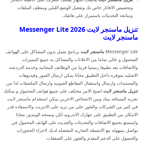
وتخصيص الافاتار خاص بك وتفعيل الوضع الليلي ومنظف الملفات
ومتابعه التحديثات باستمرار على هاتفك.
تنزيل ماسنجر لايت 2026 Messenger Lite
ماسنجر لايت
Messenger Lite
ماسنجر لايت
برنامج يعمل بدون المشاكل على الهواتف
المحمول و خالي تماما من الاعلانات والمشاكل به جميع المميزات
والاضافات يعد تطبيقا رسميا قريبا من الوظائف المجانيه وخدمه الدردشه
الاصليه متوفره داخل التطبيق مجانا يمكن ارسال الصور وفيديوهات
والمستندات وارسال واستقبال المقاطع الصوتيه وارسال الملصقات لذا من
تنزيل ماسنجر لايت
اصبح الامر مختلف على جميع هواتف المحمول و يمكنك
تجربه المسافه بينك وبين الاشخاص الاخرين يمكن استخدام ماسنجر لايت
في كثير من الشركات والعثور على من تريد على الانترنت والاستفاده قدر
الامكان من التطبيق على جهازك الاندرويد لكن ونسخه الويندوز مجانا
واستمتع بجميع الاضافات والتحديثات والجديده على الهاتف المحمول في
تواصل بسهوله مع الانشطه التجاريه المفضله لديك لاجراء الحجوزات
والحصول على الدعم المقدم والعثور على الصفقات.