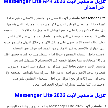
تنزيل ماسنجر لايت 2026 Messenger Lite APK
اخر اصدار
Messenger Lite
ماسنجر لايت
المعدل من ماسنجر الاصلي حقق نجاحا
كبيرا جدا عالميا وحل الوطن العربي لكن من حيث المميزات التي يقدمها
حل مشكله كبيره جدا على جميع الهواتف المحمول ذات الامكانيات الضعيفه
والتي كانت تجد صعوبه في الدردشه والتواصل الاجتماعي بين الاشخاص
حول العالم اصبح الامر سهل على هاتفك الان من خلال
تنزيل ماسنجر لايت
على جهازك والاستفاده قدر الامكان من المميزات تتوفر فيها النسخه
الاصليه داخل النسخه المصغره حديثا لذا لا تشغل مساحه كبيره حجمها اقل
من 10 ميجابايت مما يجعلها خفيفه في الاستخدام لا تستهلك انترنت
ماسنجر لايت و حقق نجاحا كبيرا منذ ان تم اصداره على اجهزه الاندرويد
فقط ولا يدعم الايفون تم اصداره من قبل شركة ميتا للهواتف الضعيفه ولا
يوجد اي اشتراكات او دفع اموال من اجل استخدام التطبيق للتواصل
الاجتماعي كما يمكنك مشاركه الموقع الجغرافي مجانا.
تنزيل ماسنجر لايت 2026 Messenger Lite
ماسنجر لايت
2026 Messenger Lite يدعم الاندرويد وانظمه الويندوز