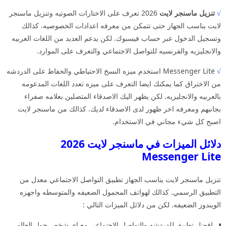
√
تنزيل ماسنجر لايت
2026 تعرف على الاختارات الصوتيه وتنزيل ماسنجر
لايت يناسب الجهاز حتى تتمكن من معرفه اعدادات الخصوصيه. كذالك
وتسجيل الدخول عبر حساب فيسبوك. لكن يدعم العديد من اللغات العربيه
والانجليزيه والفرنسيه للتواصل الاجتماعي والتعرف على الموارد.
√
Messenger Lite استخدم ميزه النسخ الاحتياطي والحفاظ على الدردشه
من الاختراق كما يمكنك ايضا التعرف على ميزه تعدد اللغات المدعومه
بالعربيه والانجليزيه. لكن يظهر اليك الاصدقاء المتصلين بعلامه صفراء
بجانبهم ومعرفه اخر ظهور لدى الاصدقاء لديك. كذالك من ماسنجر لايت
اصبح كل شيء مجاني في الاستخدام.
دلائل الميزات في ماسنجر لايت 2026
Messenger Lite
تنزيل ماسنجر لايت يناسب الجهاز تطبيق التواصل الاجتماعي معدل من
التطبيق الرسمي. كذالك لهواتف المحمول الضعيفه والمتوسطه واجهزه
الويندوز الضعيفه. لكن من دلائل الميزات التالي :
افضل تطبيق للدردشه والتواصل الاجتماعي مع اي شخص حول العالم