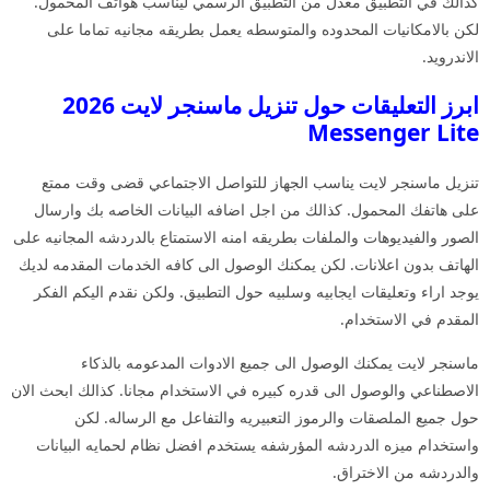
كذالك في التطبيق معدل من التطبيق الرسمي ليناسب هواتف المحمول.
لكن بالامكانيات المحدوده والمتوسطه يعمل بطريقه مجانيه تماما على
الاندرويد.
ابرز التعليقات حول تنزيل ماسنجر لايت 2026
Messenger Lite
تنزيل ماسنجر لايت يناسب الجهاز للتواصل الاجتماعي قضى وقت ممتع
على هاتفك المحمول. كذالك من اجل اضافه البيانات الخاصه بك وارسال
الصور والفيديوهات والملفات بطريقه امنه الاستمتاع بالدردشه المجانيه على
الهاتف بدون اعلانات. لكن يمكنك الوصول الى كافه الخدمات المقدمه لديك
يوجد اراء وتعليقات ايجابيه وسلبيه حول التطبيق. ولكن نقدم اليكم الفكر
المقدم في الاستخدام.
ماسنجر لايت يمكنك الوصول الى جميع الادوات المدعومه بالذكاء
الاصطناعي والوصول الى قدره كبيره في الاستخدام مجانا. كذالك ابحث الان
حول جميع الملصقات والرموز التعبيريه والتفاعل مع الرساله. لكن
واستخدام ميزه الدردشه المؤرشفه يستخدم افضل نظام لحمايه البيانات
والدردشه من الاختراق.