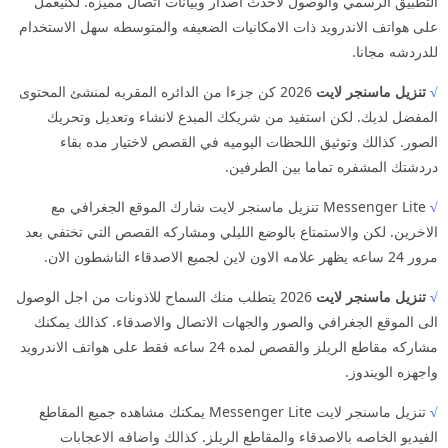
التطبيق الرسمي والوصول لاحدث اصدار وبيانات اتصال مميزه. لكنيعمل
على هواتف الاندرويد ذات الامكانيات الضعيفه والمتوسطه سهل الاستخدام
للدردشه مجانا.
√
تنزيل ماسنجر لايت
2026 كن جزءا من الدائره المقربه لمنشئ المحتوى
المفضل لديك. لكن استفيد من شريكك المبدع لانشاء وتعديل وتحريك
الصور. كذالك وتوثيق اللحظات اليوميه في القصص لاختيار مده بقاء
دردشتك المشفره تماما بين الطرفين.
√
Messenger Lite تنزيل ماسنجر لايت شارك الموقع الجغرافي مع
الاخرين. لكن والاستمتاع بالوضع الليلي ومشاركه القصص التي تختفي بعد
مرور 24 ساعه يظهر علامه الاون لاين لجميع الاصدقاء الناشطون الان.
√
تنزيل ماسنجر لايت
2026 يتطلب منك السماح للاذونات من اجل الوصول
الى الموقع الجغرافي والصور والجهات الاتصال والاصدقاء. كذالك يمكنك
مشاركه مقاطع الريلز والقصص لمده 24 ساعه فقط على هواتف الاندرويد
واجهزه الويندوز.
√
تنزيل ماسنجر لايت Messenger Lite يمكنك مشاهده جميع المقاطع
الفيديو الخاصه بالاصدقاء والمقاطع الريلز. كذالك واضافه الاعجابات