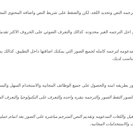
جمه النص وتحديد اللغه. لكن والضغط على شريط النص واضافه المحتوى المطل
لصور مهكر الوصول الى اكثر من 100 لغه مدعومه لترجمه كامله لجميع الصور التي يمكنك اضافتها داخل ا
مناسب لديك.
بطريقه امنه والحصول على جميع الوظائف المجانيه والاستخدام السهل والبس
لصور التقط الصور والترجمه بنقره واحده والتعرف على التكنولوجيا والتعرف ال
 واللغات المدعومه وتقديم النص المترجم مباشره على الصور بعد اتمام عملي
ت والاستخدامات المجانيه.