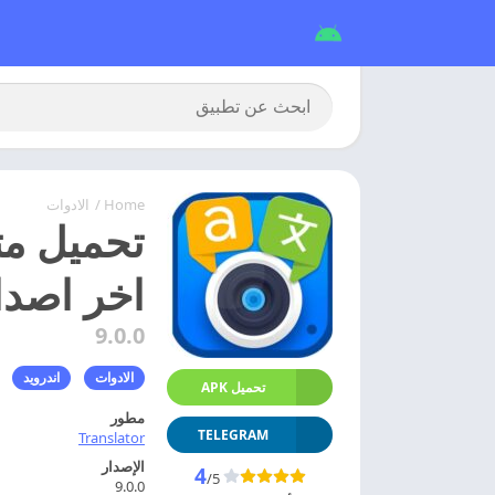
Home
/
الادوات
اخر اصدا
9.0.0
الادوات
اندرويد
تحميل APK
مطور
TELEGRAM
Translator
الإصدار
4
/5
9.0.0