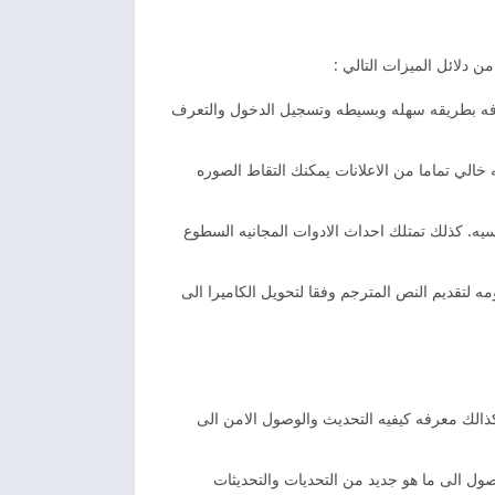
 دلائل الميزات التالي :
وفه بطريقه سهله وبسيطه وتسجيل الدخول والتعرف
الي تماما من الاعلانات يمكنك التقاط الصوره
يه. كذلك تمتلك احداث الادوات المجانيه السطوع
لترجمه اكتشاف غير محدود التعرف الضوئي على الحروف الاكثر تقدما الوصول الى 100 لغه مدعومه لتقديم النص المترجم وفقا لتحويل الكاميرا الى
كذالك معرفه كيفيه التحديث والوصول الامن الى
صول الى ما هو جديد من التحديات والتحديثات