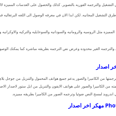
تشغيل والترجمه الفوريه بالتصوير. كذلك والحصول على العدسات المميزه لالتق
ق التشغيل المجانيه. لكن ابدا الان في معرفه الوصول الى اللغه البرتغاليه
ميزه مثل الروسيه والرومانيه والسودانيه والسوحايليه والتركيه والاوكرانيه وا
 والترجمه الغير محدوده وعرض نص الترجمه بطريقه مباشره كما يمكنك الوصو
متها من الكاميرا والصور يدعم جميع هواتف المحمول والتنزيل من جوجل بلاي ل
 من الكاميرا والصور على هواتف الايفون والتنزيل من ابل ستور لاصدار الاص
 اندرويد لمسح النص ضوئيا وترجمه الصور من الكاميرا بطريقه مميزه.