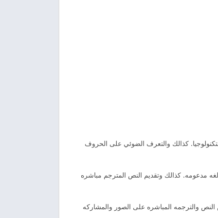
كنولوجيا. كذالك والتعرف الضوئي على الحروف
صول على الترجمه الغير محدوده والتكنولوجيا والتعرف الضوئي والحروف الاكثر تقدما اكثر من 100 لغه مدعومه. كذالك وتقديم النص المترجم مباشره
 النص والترجمه المباشره على الصور والمشاركه