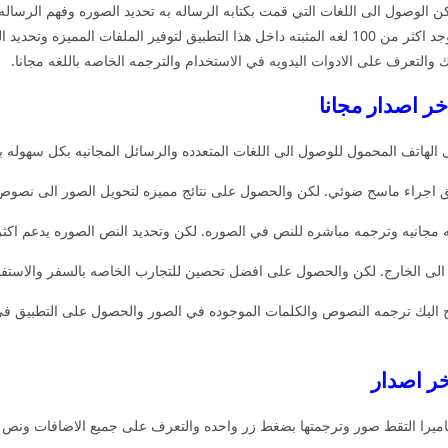
وصول الى اللغات التي قمت بكتابه الرساله به تحديد الصوره وفهم الرساله
خلال التطبيق الاكثر استخداما على جوجل بلاي لكن يوجد اكثر من 100 لغه المثبته داخل هذا التطبيق 
 والتعرف على الادوات اليدويه في الاستخدام والترجمه الخاصه باللغه مجانا.
ر اصدار مجانا
 الهاتف المحمول للوصول الى اللغات المتعدده والرسائل المجانيه بكل سهوله ب
جراء ماسح ضوئي. لكن والحصول على نتائج مميزه لتحويل الصور الى نصوص يق
شره للنص في الصوره. لكن وتحديد النص الصوره يدعم اكثر من 56 لغه والترجمه الى 105 لغه مختلفه
 الى الخارج. لكن والحصول على افضل تحصين للتجارب الخاصه بالسفر والاستفا
ح اليك ترجمه النصوص والكلمات الموجوده في الصور والحصول على التطبيق في
يرا التقط صور وترجمتها بضغط زر واحده والتعرف على جميع الاضافات ونص ال