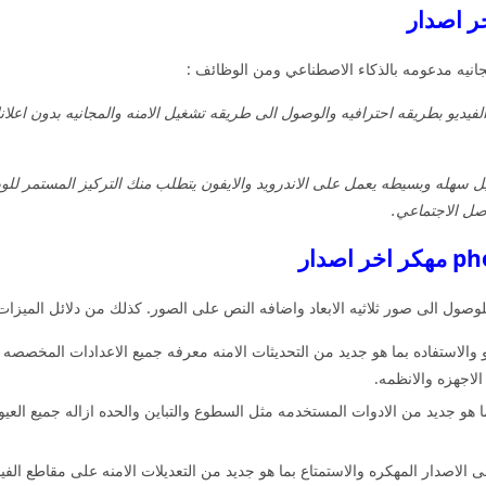
جانيه مدعومه بالذكاء الاصطناعي ومن الوظائف :
فيديو بطريقه احترافيه والوصول الى طريقه تشغيل الامنه والمجانيه بدون اعلا
سهله وبسيطه يعمل على الاندرويد والايفون يتطلب منك التركيز المستمر للوص
اصل الاجتماعي.
وصول الى صور ثلاثيه الابعاد واضافه النص على الصور. كذلك من دلائل الميزات ا
 والاستفاده بما هو جديد من التحديثات الامنه معرفه جميع الاعدادات المخصصه و
اجهزه والانظمه.
و جديد من الادوات المستخدمه مثل السطوع والتباين والحده ازاله جميع العيو
الاصدار المهكره والاستمتاع بما هو جديد من التعديلات الامنه على مقاطع الفي