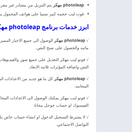
photoleap مهكر
يتم التنزيل من مصادر غير معرو
فوت ليب حجمه كبير نسبيا على هواتف المحمول يمك
ابرز خدمات برنامج photoleap مهكر اخر اصدار
√
photoleap مهكر
الوصول الى جميع الاخبار المميز
مائيه والحصول على نسخ النص.
√
فوتو ليب مهكر التعديل على جميع صور والفيديوهات 
النص واضافه المؤثرات ثلاثيه الابعاد.
√
photoleap مهكر
كل ما هو جديد من الاعدادات المج
المجانيه.
√
فوتو ليب مهكر يمكنك الوصول الى الاعدادات المجا
الفيسبوك او حساب جوجل مجانا.
√
لا يشترط التسجيل الدخول او انشاء حساب خاص بك 
التواصل الاجتماعي.