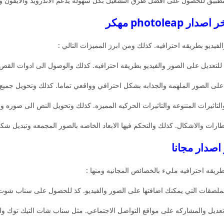
 للتطبيق للحصول على افضل طرق التشغيل بكل سهوله يدعم الاندرويد والايفون وا
يديو بطريقه احترافيه. كذلك ومن ابرز المميزات التالي :
لتعديل على الصور والفيديو بطريقه احترافيه. كذلك والوصول الى ادوات القص 
 على الصور الملهمه والجذابه بشكل احترافي وواقعي تماما. كذلك وتحويل جمي
لتاثيرات المتنوعه والتاثيرات الحركيه المميزه. كذلك وتحويل النص الى صوره و
طارات والاشكال. كذلك والتحكم فيها الابعاد الخاصه بالصور المجمعه وتبديل 
طريقه احترافيه مليء بالخصائص المجانيه ومنها :
قات التي يمكنك اضافتها على الصور والفيديو. كذ للحصول على سناب شوت بجوده hd في ال
 تعديل والمشاركه على مواقع التواصل الاجتماعي. مثل سناب شات التيك توك وال