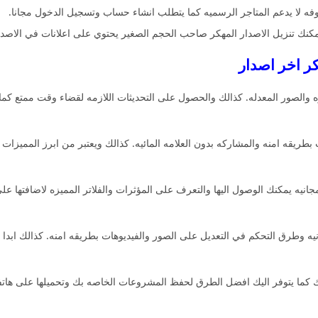
فه لا يدعم المتاجر الرسميه كما يتطلب انشاء حساب وتسجيل الدخول مجانا.
نك تنزيل الاصدار المهكر صاحب الحجم الصغير يحتوي على اعلانات في الاصدا
ه والصور المعدله. كذالك والحصول على التحديثات اللازمه لقضاء وقت ممتع كم
بطريقه امنه والمشاركه بدون العلامه المائيه. كذالك ويعتبر من ابرز المميز
انيه يمكنك الوصول اليها والتعرف على المؤثرات والفلاتر المميزه لاضافتها على
نيه وطرق التحكم في التعديل على الصور والفيديوهات بطريقه امنه. كذالك اب
كما يتوفر اليك افضل الطرق لحفظ المشروعات الخاصه بك وتحميلها على هاتفك