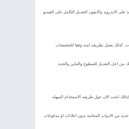
على الاندرويد والايفون التعديل الكامل على الفيديو
امرات. كذلك يعمل بطريقه امنه وفقا للتخصصات
وم بالذكاء الاصطناعي الوصول الى اكثر من 120 اداه متوفره. كذالك من اجل التعديل للسطوع والتباين والحده
كذالك ابحث الان حول طريقه الاستخدام السهله
ديد من الادوات المجانيه بدون اعلانات او مدفوعات