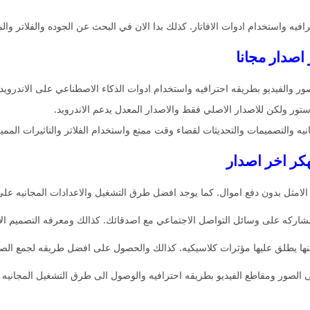
افيه واستخدام ادوات الافاتار. كذلك بدا الان في البحث عن الجوده والفلاتر والم
ر والفيديو بطريقه احترافيه واستخدام ادوات الذكاء الاصطناعي على الاندروي
تور ولكن للاصدار الاصلي فقط والاصدار المعدل يدعم الاندرويد.
يه والتصميمات والتحديثات لقضاء وقت ممتع واستخدام الفلاتر والتاثيرات المميز
امثل بدون دفع اموال. كما يوجد افضل طرق التشغيل والاعدادات المجانيه على
لمشاركه على وسائل التواصل الاجتماعي مع اصدقائك. كذالك ومعرفه التصميم الا
ها يطلق عليها مؤثرات كلاسيكيه. كذالك والحصول على افضل طريقه لجمع الصور ف
الصور ومقاطع الفيديو بطريقه احترافيه والوصول الى طرق التشغيل المجانيه عل