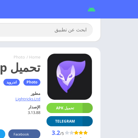
Photo
/
Home
تحميل photoleap مهكر 2026 مدفوع اخر اصدار
Photo
اندرويد
مطور
Lightricks.Ltd
الإصدار
تحميل APK
3.13.88
TELEGRAM
3.2
/5
Facebook