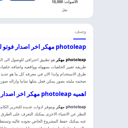
الأصوات:
10,000
نقل
وصف
photoleap مهكر اخر اصدار فوتو ليب مهكر
photoleap مهكر
هو تطبيق احترافي للوصول الى الخ
طريقه تغيير الخلفيات بسهوله وواقعيه واضافه خلفيات
طرق الاستخدام وابدا الان في معرفه كل ما هو جديد م
ضخمه مليئه بصور يمكن فعل مثلها تماما وازاله صوره
اهميه photoleap مهكر اخر اصدار
photoleap مهكر
ويتوفر ادوات عديده للتحرير الكام
النظر عن الاشياء الاخرى يمكنك التعرف على الطرق ال
عنه يمكنك حفظ المشروع الخاص بجوده عاليه وتستطيع م