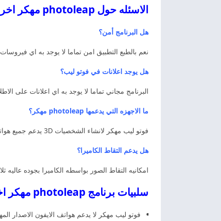
الاسئله حول photoleap مهكر اخر اصدار
هل البرنامج أمن؟
نعم بالطبع التطبيق امن تماما لا يوجد به اي فيروسا
هل يوجد اعلانات في فوتو ليب؟
البرنامج مجاني تماما لا يوجد به اي اعلانات على الا
ما الاجهزه التي يدعمها photoleap مهكر؟
فوتو ليب مهكر لانشاء الشخصيات 3D يدعم جميع هواتف الاندرويد والايفون واجهزه الكمبيوتر.
هل يدعم التقاط الكاميرا؟
امكانيه التقاط الصور بواسطه الكاميرا بجوده عاليه ثلا
سلبيات برنامج photoleap مهكر اخر اصدار
فوتو ليب مهكر لا يدعم هواتف الايفون الاصدار المه