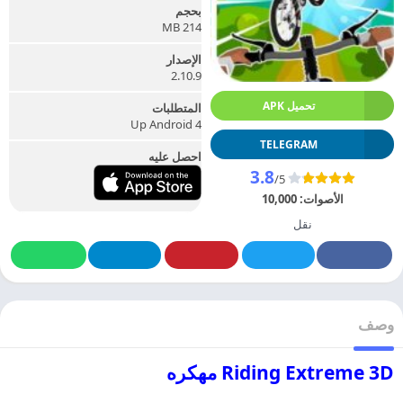
بحجم
214 MB
الإصدار
2.10.9
تحميل APK
المتطلبات
Up Android 4
TELEGRAM
احصل عليه
3.8
/5
الأصوات:
10,000
نقل
وصف
Riding Extreme 3D مهكره