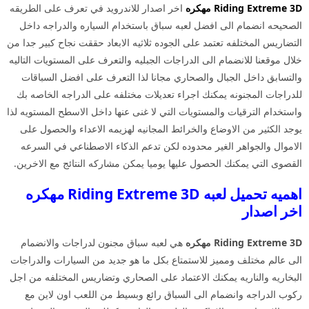
Riding Extreme 3D مهكره
اخر اصدار للاندرويد في تعرف على الطريقه
الصحيحه انضمام الى افضل لعبه سباق باستخدام السياره والدراجه داخل
التضاريس المختلفه تعتمد على الجوده ثلاثيه الابعاد حققت نجاح كبير جدا من
خلال موقعنا للانضمام الى الدراجات الجبليه والتعرف على المستويات التاليه
والتسابق داخل الجبال والصحاري مجانا لذا التعرف على افضل السباقات
للدراجات المجنونه يمكنك اجراء تعديلات مختلفه على الدراجه الخاصه بك
واستخدام الترقيات والمستويات التي لا غنى عنها داخل الاسطح المستويه لذا
يوجد الكثير من الاوضاع والخرائط المجانيه لهزيمه الاعداء والحصول على
الاموال والجواهر الغير محدوده لكن تدعم الذكاء الاصطناعي في السرعه
القصوى التي يمكنك الحصول عليها يوميا يمكن مشاركه النتائج مع الاخرين.
اهميه تحميل لعبه Riding Extreme 3D مهكره
اخر اصدار
Riding Extreme 3D مهكره
هي لعبه سباق مجنون لدراجات والانضمام
الى عالم مختلف ومميز للاستمتاع بكل ما هو جديد من السيارات والدراجات
البخاريه والناريه يمكنك الاعتماد على الصحاري وتضاريس المختلفه من اجل
ركوب الدراجه وانضمام الى السباق رائع وبسيط من اللعب اون لاين مع