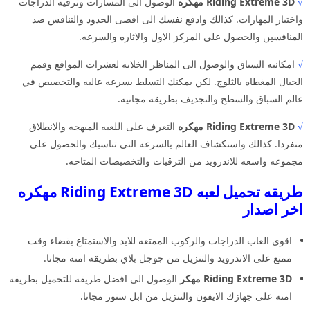
√
Riding Extreme 3D مهكره
الوصول الى المسارات وترقيه الدراجات
واختبار المهارات. كذالك وادفع نفسك الى اقصى الحدود والتنافس ضد
المنافسين والحصول على المركز الاول والاثاره والسرعه.
√
امكانيه السباق والوصول الى المناظر الخلابه لعشرات المواقع وقمم
الجبال المغطاه بالثلوج. لكن يمكنك التسلط بسرعه عاليه والتخصيص في
عالم السباق والسطح والتجديف بطريقه مجانيه.
√
Riding Extreme 3D مهكره
التعرف على اللعبه المبهجه والانطلاق
منفردا. كذالك واستكشاف العالم بالسرعه التي تناسبك والحصول على
مجموعه واسعه للاندرويد من الترقيات والتخصيصات المتاحه.
طريقه تحميل لعبه Riding Extreme 3D مهكره
اخر اصدار
اقوى العاب الدراجات والركوب الممتعه للابد والاستمتاع بقضاء وقت
ممتع على الاندرويد والتنزيل من جوجل بلاي بطريقه امنه مجانا.
Riding Extreme 3D مهكر
الوصول الى افضل طريقه للتحميل بطريقه
امنه على جهازك الايفون والتنزيل من ابل ستور مجانا.