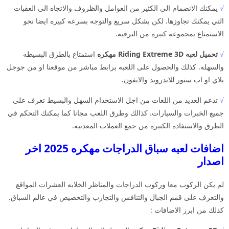
√
يمكنك الانضمام الى الكثير من العوامل والظروف والاتجاه الى العقبات
التي يمكنك تجاوزها. لكن بشكل سريع والتوجه بسرعه كبيره ايضا نحو
الاستمتاع بمجموعه كبيره من الترقيه.
√
تحميل لعبه Riding Extreme 3D مهكره
استمتاع بالطرق البسيطه
والسهله. كذلك والحصول على اللعبه برابط مباشر من موقعنا او من جوجل
بلاي او اب ستور للاندرويد والايفون.
√
تدعم العديد من اللغات من اجل الاستخدام السهل والبسيط تعرف على
جميع الخبرات والسيارات. كذالك وطرق اللعب مجانا كما يمكنك التحكم في
الطرق والاستفاده الكبيره من جمع العملات المعدنيه.
اضافات لعبه سباق الدراجات مهكره 2025 اخر
اصدار
لم يكن الركوب معا وركوب الدراجات والمناظر الخلابه العشرات المواقع
والتعرف على قمم الجبال والتنافس والتجارب والتخصيص في عالم السباق.
كذلك من ابرز الاضافات :