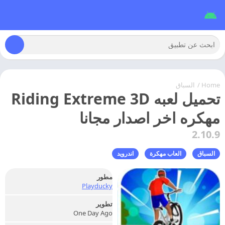
Home
/
السباق
تحميل لعبه Riding Extreme 3D
مهكره اخر اصدار مجانا
2.10.9
السباق
العاب مهكرة
اندرويد
مطور
Playducky
تطوير
One Day Ago