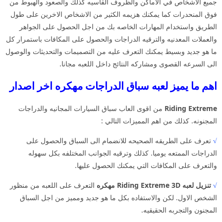
جميع الاشخاص في الاماكن والظروف القاسيه كذلك والصعود والهبوط من
فوق المنحدرات كما يمكنك هزيمه الكثير من الاشخاص الاخرين على طول
الطريق واستخدام المهارات الخاصه بك من اجل الحصول على الجواهر
والعملات المعدنيه والترقيه الدراجات والحصول على المكافات باستمرار كل
ما هو جديد وبسيط يمكنك التعرف عليه من التصميمات والتحديثات والوصول
الى السرعه القصوى ومشاركه النتائج داخل اللعبه مجانا.
اهم ما يميز لعبه سباق الدراجات مهكره اخر اصدار
Riding Extreme
من اقوى العاب سباق السيارات المجانيه والدراجات
المجنونه. كذلك من اهم المميزات التالي :
√
تعرف على الطريقه الصحيحه للانضمام الى السباق والحصول على
الدراجات الممتعه يوميا. كذلك وترقيه الجوانب المختلفه بكل سهوله
والتعرف على المكافات التي يمكنك الحصول عليها.
√
تنزيل لعبه Riding Extreme 3D مهكره
التعرف على اللعبه من منظور
الشخص الاول. لكن والاستفاده بكل ما هو جديد ومميز من اجل السباق
المجنون والتجربه الحقيقيه.