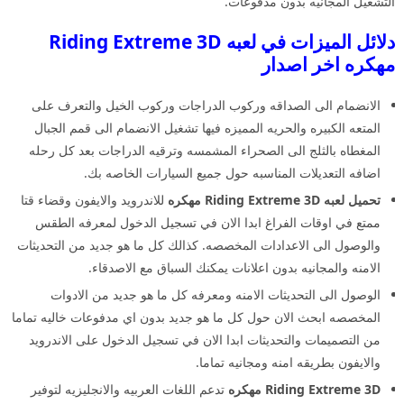
التشغيل المجانيه بدون مدفوعات.
دلائل الميزات في لعبه Riding Extreme 3D
مهكره اخر اصدار
الانضمام الى الصداقه وركوب الدراجات وركوب الخيل والتعرف على
المتعه الكبيره والحريه المميزه فيها تشغيل الانضمام الى قمم الجبال
المغطاه بالثلج الى الصحراء المشمسه وترقيه الدراجات بعد كل رحله
اضافه التعديلات المناسبه حول جميع السيارات الخاصه بك.
تحميل لعبه Riding Extreme 3D مهكره
للاندرويد والايفون وقضاء قتا
ممتع في اوقات الفراغ ابدا الان في تسجيل الدخول لمعرفه الطقس
والوصول الى الاعدادات المخصصه. كذالك كل ما هو جديد من التحديثات
الامنه والمجانيه بدون اعلانات يمكنك السباق مع الاصدقاء.
الوصول الى التحديثات الامنه ومعرفه كل ما هو جديد من الادوات
المخصصه ابحث الان حول كل ما هو جديد بدون اي مدفوعات خاليه تماما
من التصميمات والتحديثات ابدا الان في تسجيل الدخول على الاندرويد
والايفون بطريقه امنه ومجانيه تماما.
Riding Extreme 3D مهكره
تدعم اللغات العربيه والانجليزيه لتوفير