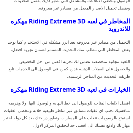
الوصول وتخطي الاعلانات والمشاكل التي تظهر لديك بفضل التحديثات
وبفضل تحميل الاصدار المعدل من مصادر غير معروفه.
المخاطر في لعبه Riding Extreme 3D مهكره
للاندرويد
التحميل من مصادر غير معروفه يعد ابرز مشكله في الاستخدام كما يوجد
بعض المخاطر التي تتطلب منك التحديث المستمر لضمان تجربه افضل.
اللعبه مجانيه متخصصه تضمن لك تجربه افضل من اجل التخصيص
والحصول على العملات الذهبيه قدره كبيره في الوصول الى الخدمات تابع
طريقه التحديث من المتاجر الرسميه.
الخيارات في لعبه Riding Extreme 3D مهكره
افضل الالعاب المتاحه للوصول الى خط النهايه والوصول اليها اولا وهزيمه
منافسيك تجنب اي عقبات تتسابق عبر مناظر طبيعيه خلابه وتتخطى العقبات
استمتع بالرسومات تتغلب على المسارات وتطور دراجتك بعد كل دوله اختبر
مهاراتك وادفع نفسك الى اقصى حد لتحقيق المركز الاول.