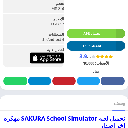
بحجم
216 MB
الإصدار
1.047.12
تحميل APK
المتطلبات
Up Android 4
TELEGRAM
احصل عليه
3.9
/5
الأصوات:
10,000
نقل
وصف
تحميل لعبه SAKURA School Simulator مهكره
اخر اصدار