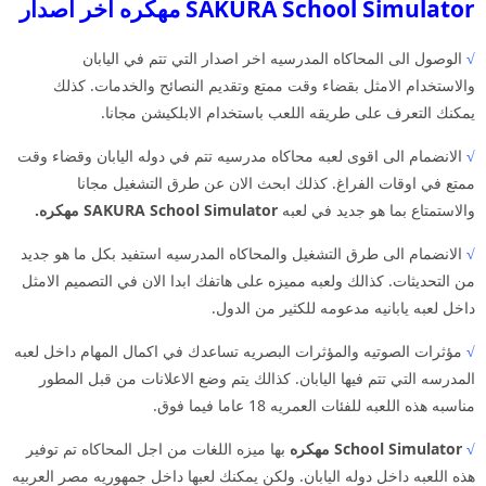
SAKURA School Simulator مهكره اخر اصدار
√
الوصول الى المحاكاه المدرسيه اخر اصدار التي تتم في اليابان
والاستخدام الامثل بقضاء وقت ممتع وتقديم النصائح والخدمات. كذلك
يمكنك التعرف على طريقه اللعب باستخدام الابلكيشن مجانا.
√
الانضمام الى اقوى لعبه محاكاه مدرسيه تتم في دوله اليابان وقضاء وقت
ممتع في اوقات الفراغ. كذلك ابحث الان عن طرق التشغيل مجانا
والاستمتاع بما هو جديد في لعبه
SAKURA School Simulator مهكره.
√
الانضمام الى طرق التشغيل والمحاكاه المدرسيه استفيد بكل ما هو جديد
من التحديثات. كذالك ولعبه مميزه على هاتفك ابدا الان في التصميم الامثل
داخل لعبه يابانيه مدعومه للكثير من الدول.
√
مؤثرات الصوتيه والمؤثرات البصريه تساعدك في اكمال المهام داخل لعبه
المدرسه التي تتم فيها اليابان. كذالك يتم وضع الاعلانات من قبل المطور
مناسبه هذه اللعبه للفئات العمريه 18 عاما فيما فوق.
√
School Simulator مهكره
بها ميزه اللغات من اجل المحاكاه تم توفير
هذه اللعبه داخل دوله اليابان. ولكن يمكنك لعبها داخل جمهوريه مصر العربيه