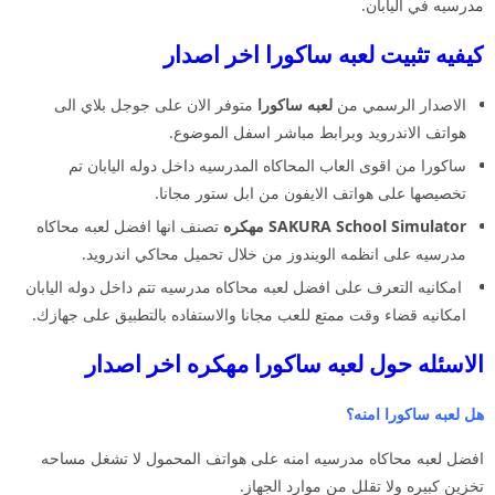
مدرسيه في اليابان.
كيفيه تثبيت لعبه ساكورا اخر اصدار
الاصدار الرسمي من
لعبه ساكورا
متوفر الان على جوجل بلاي الى
هواتف الاندرويد وبرابط مباشر اسفل الموضوع.
ساكورا من اقوى العاب المحاكاه المدرسيه داخل دوله اليابان تم
تخصيصها على هواتف الايفون من ابل ستور مجانا.
SAKURA School Simulator مهكره
تصنف انها افضل لعبه محاكاه
مدرسيه على انظمه الويندوز من خلال تحميل محاكي اندرويد.
امكانيه التعرف على افضل لعبه محاكاه مدرسيه تتم داخل دوله اليابان
امكانيه قضاء وقت ممتع للعب مجانا والاستفاده بالتطبيق على جهازك.
الاسئله حول لعبه ساكورا مهكره اخر اصدار
هل لعبه ساكورا امنه؟
افضل لعبه محاكاه مدرسيه امنه على هواتف المحمول لا تشغل مساحه
تخزين كبيره ولا تقلل من موارد الجهاز.