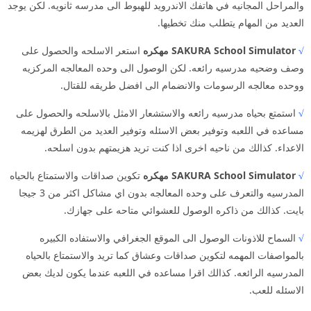
والمراحل المجانيه في هاتفك الاندرويد للهبوط الى مدرسه ثانويه. لكن يوجد
العديد من المهام يتطلب منك تخطيها.
√
SAKURA School Simulator مهكره
استعر الاسلحه والحصول على
وصف وضحيه مدرسيه رائعه. لكن الوصول الى وحده المعالجه المركزيه
ووحده معالجه الرسومات والانضمام الى افضل طريقه للقتال.
√
استمتع بحياه مدرسيه رائعه والاستشعار الامثل بالاسلحه والحصول على
مساعده في اللعبه وتوفير بعض الاسئله وتوفير العديد من الطرق لهزيمه
الاعداء. كذالك من ناحيه اخرى اذا كنت تريد هزيمتهم بدون اسلحه.
√
SAKURA School Simulator مهكره
تكوين صداقات والاستمتاع بالحياه
المدرسيه والتعرف على وحده المعالجه بدون اي مشاكل اكثر من 3 جيجا
بايت. كذالك من ذاكره الوصول للعشوائي متاحه على جهازك.
√
السماح للاذونات الوصول الى الموقع الجغرافي والاستفاده الكبيره
بالمواصفات المهمه لتكوين صداقات وعشاق كما تريد والاستمتاع بالحياه
المدرسيه الرائعه. كذالك اقرا مساعده في اللعبه عندما يكون لديك بعض
الاسئله للعب.