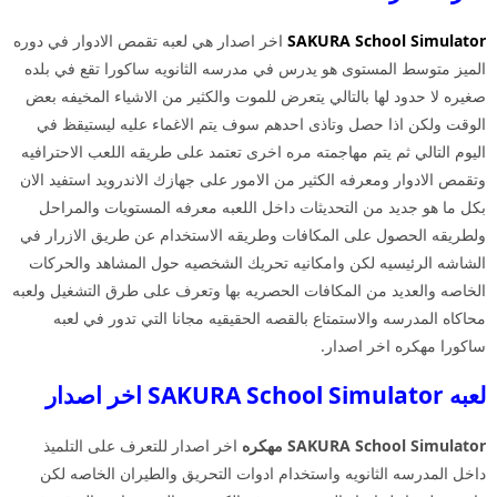
SAKURA School Simulator
اخر اصدار هي لعبه تقمص الادوار في دوره
الميز متوسط المستوى هو يدرس في مدرسه الثانويه ساكورا تقع في بلده
صغيره لا حدود لها بالتالي يتعرض للموت والكثير من الاشياء المخيفه بعض
الوقت ولكن اذا حصل وتاذى احدهم سوف يتم الاغماء عليه ليستيقظ في
اليوم التالي ثم يتم مهاجمته مره اخرى تعتمد على طريقه اللعب الاحترافيه
وتقمص الادوار ومعرفه الكثير من الامور على جهازك الاندرويد استفيد الان
بكل ما هو جديد من التحديثات داخل اللعبه معرفه المستويات والمراحل
ولطريقه الحصول على المكافات وطريقه الاستخدام عن طريق الازرار في
الشاشه الرئيسيه لكن وامكانيه تحريك الشخصيه حول المشاهد والحركات
الخاصه والعديد من المكافات الحصريه بها وتعرف على طرق التشغيل ولعبه
محاكاه المدرسه والاستمتاع بالقصه الحقيقيه مجانا التي تدور في لعبه
ساكورا مهكره اخر اصدار.
لعبه SAKURA School Simulator اخر اصدار
SAKURA School Simulator مهكره
اخر اصدار للتعرف على التلميذ
داخل المدرسه الثانويه واستخدام ادوات التحريق والطيران الخاصه لكن