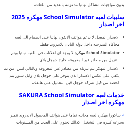
بدون مواجهات مشاكل نهائيا مدعومه بالعديد من اللغات.
سلبيات لعبه School Simulator مهكره 2025
اخر اصدار
الاصدار المعدل لا يدعم هواتف الايفون نهائيا على انضمام الى لعبه
محاكاه المدرسه داخل دوله اليابان للاندرويد فقط.
School Simulator مهكره
لا يوجد اي اعلانات في اللعبه نهائيا ويتم
التنزيل من مصادر غير المعروفه خارج جوجل بلاي.
الاصدار المهكر يتم تنزيله من مصادر غير المعروفه وبالتالي ليس امن بما
يكفي على عكس الاصدار الذي يتوفر على جوجل بلاي وابل ستور يتم
فحصه من قبل شركه جوجل قبل التحميل على هاتفك.
خدمات لعبه SAKURA School Simulator
مهكره اخر اصدار
√
ساكورا مهكره لعبه مجانيه تماما على هواتف المحمول الاندرويد تتميز
بسرعه كبيره في التشغيل. كذالك تحتوي على العديد من المستويات