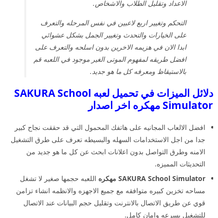
الاعداد وتقليل الطلاب والاشخاص.
التحكم وتغيير اربع لاعبين في نفس المرحله والتعرف
على الخيارات والتحدث وتغيير الجمل بشكل عشوائي
ابدا الان في هزيمه الاخرين بدون اسلحه والتعرف على
افضل طريقه لمفهوم الموتى الغير موجود في اللعبه قم
بالاستيقاظ ومعرفه كل ما هو جديد.
دلائل الميزات في تحميل لعبه SAKURA School
Simulator مهكره اخر اصدار
افضل الالعاب المجانيه على هاتفك المحمول التي قد حققت نجاح كبير
جدا من اجل الاستخدامات السهله والبسيطه تعرف على طرق التشغيل
الامنه وطرق التواصل بدون اعلانات ابحث عن كل ما هو جديد من
التحديثات المميزه.
SAKURA School Simulator مهكره
اللعبه حجمها صغير لا تشغل
مساحه تخزين كبيره متوافقه مع جميع الاجهزه والانظمه انشاء تزامن
قوي عن طريق الاتصال بالانترنت وتقليل حجم البيانات عند الاتصال
للتشغيل بسرعه وامان كامل.