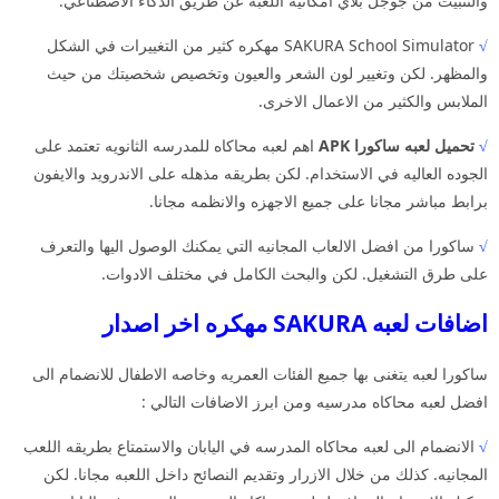
والتثبيت من جوجل بلاي امكانيه اللعبه عن طريق الذكاء الاصطناعي.
√
SAKURA School Simulator مهكره كثير من التغييرات في الشكل
والمظهر. لكن وتغيير لون الشعر والعيون وتخصيص شخصيتك من حيث
الملابس والكثير من الاعمال الاخرى.
√
تحميل لعبه ساكورا APK
اهم لعبه محاكاه للمدرسه الثانويه تعتمد على
الجوده العاليه في الاستخدام. لكن بطريقه مذهله على الاندرويد والايفون
برابط مباشر مجانا على جميع الاجهزه والانظمه مجانا.
√
ساكورا من افضل الالعاب المجانيه التي يمكنك الوصول اليها والتعرف
على طرق التشغيل. لكن والبحث الكامل في مختلف الادوات.
اضافات لعبه SAKURA مهكره اخر اصدار
ساكورا لعبه يتغنى بها جميع الفئات العمريه وخاصه الاطفال للانضمام الى
افضل لعبه محاكاه مدرسيه ومن ابرز الاضافات التالي :
√
الانضمام الى لعبه محاكاه المدرسه في اليابان والاستمتاع بطريقه اللعب
المجانيه. كذلك من خلال الازرار وتقديم النصائح داخل اللعبه مجانا. لكن