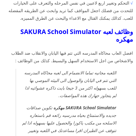
√
التحكم وتغيير اربع لاعبين في نفس المرحله والتعرف على الخيارات
للتحدث من فضلك اجعل المواقف كما تريد وابحث عن الطريقه المفضله
للعب. كذالك يمكنك القتال مع الاعداء والبحث عن الطرق المميزه.
وظائف لعبه SAKURA School Simulator
مهكره
افضل العاب محاكاه المدرسه التي تتم فيها اليابان والانقلاب ضد الطلاب
والاشخاص من اجل الاستخدام السهل والبسيط. كذلك من الوظائف :
اللعبه مجانيه تماما الانضمام الى لعبه محاكاه المدرسه
التي تتم في اليابان والوصول الى البيئه الموصي بها
للعب بسهوله اكثر من 3 جيجا بايت ذاكره عشوائيه اذا
لم يتجاوز جهازك هذه المواصفات.
SAKURA School Simulator مهكره
تكوين صداقات
جديده والاستمتاع بحياه مدرسيه رائعه قم باستعاره
الاسلحه من مكتب ياكوزا والحصول عليها بسهوله اذا لم
تتوقف عن الطيران اقرا مساعدتك في اللعبه وتغيير