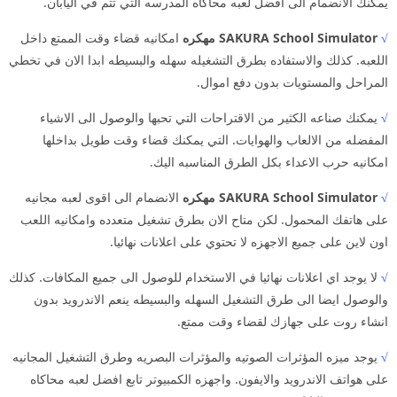
يمكنك الانضمام الى افضل لعبه محاكاه المدرسه التي تتم في اليابان.
√
SAKURA School Simulator مهكره
امكانيه قضاء وقت الممتع داخل
اللعبه. كذلك والاستفاده بطرق التشغيله سهله والبسيطه ابدا الان في تخطي
المراحل والمستويات بدون دفع اموال.
√
يمكنك صناعه الكثير من الاقتراحات التي تحبها والوصول الى الاشياء
المفضله من الالعاب والهوايات. التي يمكنك قضاء وقت طويل بداخلها
امكانيه حرب الاعداء بكل الطرق المناسبه اليك.
√
SAKURA School Simulator مهكره
الانضمام الى اقوى لعبه مجانيه
على هاتفك المحمول. لكن متاح الان بطرق تشغيل متعدده وامكانيه اللعب
اون لاين على جميع الاجهزه لا تحتوي على اعلانات نهائيا.
√
لا يوجد اي اعلانات نهائيا في الاستخدام للوصول الى جميع المكافات. كذلك
والوصول ايضا الى طرق التشغيل السهله والبسيطه ينعم الاندرويد بدون
انشاء روت على جهازك لقضاء وقت ممتع.
√
يوجد ميزه المؤثرات الصوتيه والمؤثرات البصريه وطرق التشغيل المجانيه
على هواتف الاندرويد والايفون. واجهزه الكمبيوتر تابع افضل لعبه محاكاه