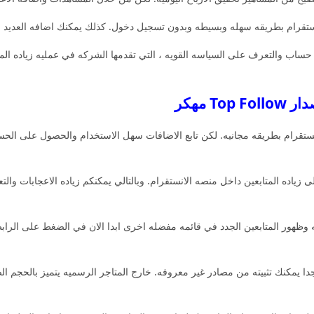
انستقرام بطريقه سهله وبسيطه وبدون تسجيل دخول. كذلك يمكنك اضافه العدي
حساب والتعرف على السياسه القويه ، التي تقدمها الشركه في عمليه زياده ال
 مهكر
نستقرام بطريقه مجانيه. لكن تابع الاضافات سهل الاستخدام والحصول على الحسا
ياده المتابعين داخل منصه الانستقرام. وبالتالي يمكنكم زياده الاعجابات والت
 وظهور المتابعين الجدد في قائمه مفضله اخرى ابدا الان في الضغط على الراب
 يمكنك تثبيته من مصادر غير معروفه. خارج المتاجر الرسميه يتميز بالحجم ا