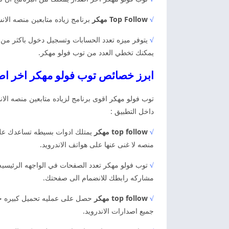
√
Top Follow مهكر
برنامج زياده متابعين منصه ال
√
يتوفر ميزه تعدد الحسابات وتسجيل دخول باكثر من 
يمكنك تخطي العدد من توب فولو مهكر.
ابرز خصائص توب فولو مهكر اخر اصدار Top Follow
توب فولو مهكر اقوى برنامج لزياده متابعين منصه الا
داخل التطبيق :
√
top follow مهكر
يمتلك ادوات بسيطه تساعدك على ز
منصه لا غنى عنها على هواتف الاندرويد.
√
توب فولو مهكر تعدد الصفحات في الواجهه الرئيسيه
مشاركه رابطك للانضمام الى صفحتك.
√
top follow مهكر
حصل على عمليه تحميل كبيره جدا
جميع اصدارات الاندرويد.