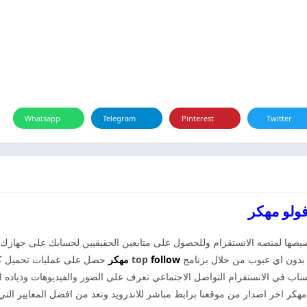
Whatsapp
Telegram
Pinterest
Twitter
 10k مهكر من التي تم تخصيصها لمنصه الانستقرام وللحصول على متابعين الحقيقيين لحسابك عل
 بدون اي عيوب من خلال برنامج
follow مهكر
top
حصل على عمليات تحميل كب
حساب في الانستقرام التواصل الاجتماعي تعرف على الصور والفيديوهات وذياده ا
 اخر اصدار من موقعنا برابط مباشر للاندرويد وتعد من افضل المعايير التي ت