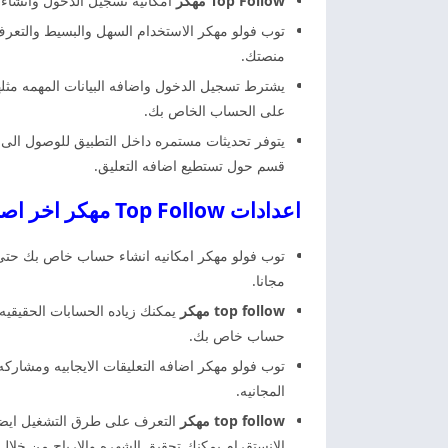
Top Follow مهكر
امكانيه تسجيل الدخول وانشاء 
توب فولو مهكر الاستخدام السهل والبسيط والتعرف
منصتك.
يشترط تسجيل الدخول واضافه البيانات المهمه مثله
على الحساب الخاص بك.
يتوفر تحديثات مستمره داخل التطبيق للوصول الى 
قسم حول تستطيع اضافه التعليق.
اعدادات Top Follow مهكر اخر اصدار توب فولو مهكر
توب فولو مهكر امكانيه انشاء حساب خاص بك حتى 
مجانا.
top follow مهكر
يمكنك زياده الحسابات الحقيقيه 
حساب خاص بك.
توب فولو مهكر اضافه التعليقات الايجابيه ومشارك
المجانيه.
top follow مهكر
التعرف على طرق التشغيل ايضا ف
الانستقرام يمكنك تحقيق الشهره والارباح من خلال 