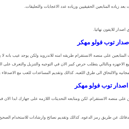
بعد زياده المتابعين الحقيقيين وزياده عدد الاعجابات والتعليقات.
اصدار للايفون نهائيا.
تابعين على منصه الانستقرام طريقه امنه للاندرويد ولكن يوجد عيب بانه لا يدع
الاجهزه وبالتالي يتطلب حرص كبير الان في التوجيه والتنزيل والتعرف على ال
جانيه والالتحاق الى طرق اللعبه. كذالك وتقديم المساعدات للعب مع الاصدقاء ب
ن على منصه الانستقرام. لكن ومتابعه التحديثات اللازمه على جهازك ابدا الان في
دقائك عن طريق رمز الدعوه. كذالك وتقديم نصائح وارشادات للاستخدام الصحيح