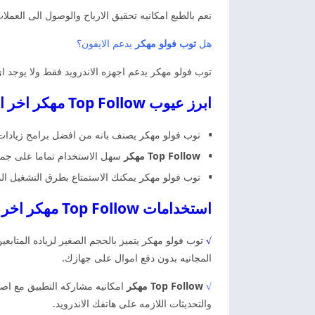
نعم بالطبع امكانيه تحقيق الارباح والوصول الى العملات 
هل
توب فولو مهكر
يدعم الايفون؟
توب فولو مهكر يدعم اجهزه الاندرويد فقط ولا يوجد اي 
ابرز عيوب Top Follow مهكر اخر اصدار توب فولو مهكر
توب فولو مهكر يصنف بانه من افضل برامج زيادات الم
Top Follow مهكر
سهل الاستخدام تماما على جميع 
توب فولو مهكر يمكنك الاستمتاع بطرق التشغيل الم
استخدامات Top Follow مهكر اخر اصدار توب فولو مهكر
√
توب فولو مهكر يتميز بالحجم الصغير لزياده المتابعي
المجانيه بدون دفع اموال على جهازك.
√
Top Follow مهكر
امكانيه مشاركه التطبيق مع اص
والتحديثات اللازمه على هاتفك الاندرويد.