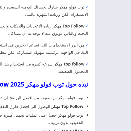
√
توب فولو مهكر شارك لحظاتك اليوميه السعيده والتع
الانستقرام. لكن وزياده الشهره عالميا.
√
Top Follow مهكر
زياده الاعجابات واللايكات وال
البحث وبالتالي موثوق منه لا يوجد به اي مشاكل.
√
من ابرز الاستخدامات التي تساعد الاخرين في استخد
اليك في الواجهه الرئيسيه سهوله المشاركه. لكن تنظي
√
top follow مهكر
سرعه كبيره في استخدام هذا الت
المحمول الضعيفه.
نبذه حول توب فولو مهكر 2025 Top Follow مهكر
توب فولو مهكر تم تصنيفه من افضل البرامج لزياده
Top Follow مهكر
الوصول الى افضل طرق التفعيل 
توب فولو مهكر حصل على عمليات تحميل كبيره جدا 
الحقيقيه بدون تزييف.