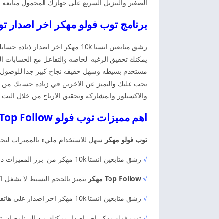
الصغير والتنزيل السريع على جهازك المحمول متابعه ال
برنامج توب فولو مهكر اخر اصدار توب فولو ollow
رشق متابعين انستا 10k مهكر اخر
يمكنك تحقيق الرغبه الخاصه والتفاعل مع الحسابات 
مستخدم بسيطه وسهل حقيقه نجاح كبير جدا للوصول ال
يجب عليك والتميز عن الاخرين في زياده حسابك من الم
والاكسبلور والمشاركه وتحقيق الارباح من خلال البث ا
اهم مميزات توب فولو Top Follow مهكر اخر اصدار
توب فولو مهكر
سهل للاستخدام مليء بالمميزات لتحصي
√
رشق متابعين انستا 10k مهكر من ابرز المميزات داخل التطبيق لتحصين البروفايل. لكن وزياده منصه الانستقرام والتعرف على طريقه التثبيت بدون انشاء روت على جهازك.
√
Top Follow مهكر
يتميز بالحجم البسيط لا يشغل اكثر من 20 ميجابايت على هاتفك المحمول. كذلك انه خالي تماما من الاعلانات يوجد به جميع ال
√
رشق متابعين انستا 10k مهكر اخر اصدار على هاتفك الاندرويد. كذلك عن طريق الادوات المجانيه لتحسين حسابك وزياده المتابعين الحقيقيين لاضافه الاعجابات على الصور والفيديو.
√
توب فولو مهكر اخر اصدار يمكنك من البرنامج ان تصب