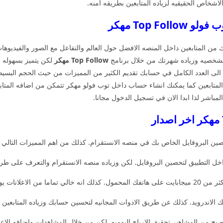
اشخاص الحقيقيه لزياده المتابعين بطريقه امنه.
Top F مهكر
 اصدار ذياده حسابك من المتابعين داخل المنصه الافضل حول العالم والتفاعل مع الصور و
الشخصيه وزياده شهرتك من خلال برنامج
Top Follow مهكر
لكن يتميز بسهوله 
ى العدد الكامل في حسابك تقديم الكثير من المميزات من حيث الحجم البسيط و
تابعين كما يمكنك انشاء حساب داخل توب فولو مهكر تتمكن من اضافه المتابعين
لمباشر لذا ابدا الان في تسجيل الدخول مجانا.
ن البروفايل الخاص بك في منصه الانستقرام. كذلك من اهم المميزات التالي :
ادوات المجانيه في الاستخدام.
ح من المشاهير تحقيق الارباح اليوميه. لكن من خلال المشاهدات واضافه الاعجا