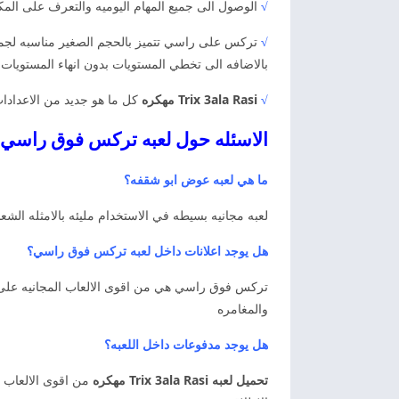
√
الوصول الى جميع المهام اليوميه والتعرف على المك
√
تركس على راسي تتميز بالحجم الصغير مناسبه لجميع 
بالاضافه الى تخطي المستويات بدون انهاء المستويات ا
√
Trix 3ala Rasi مهكره
كل ما هو جديد من الاعدادات
الاسئله حول لعبه تركس فوق راسي
ما هي لعبه عوض ابو شقفه؟
لعبه مجانيه بسيطه في الاستخدام مليئه بالامثله الش
هل يوجد اعلانات داخل لعبه تركس فوق راسي؟
تركس فوق راسي هي من اقوى الالعاب المجانيه على اله
والمغامره
هل يوجد مدفوعات داخل اللعبه؟
تحميل لعبه Trix 3ala Rasi مهكره
من اقوى الالعاب ا