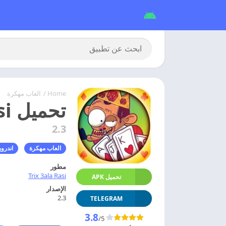
Home
/
العاب مهكرة
تحميل Trix 3ala Rasi – لعبه تركس على راسي مهكره
2.3
العاب مهكرة
اندروي
مطور
Trix 3ala Rasi
تحميل APK
الإصدار
2.3
TELEGRAM
3.8
/5