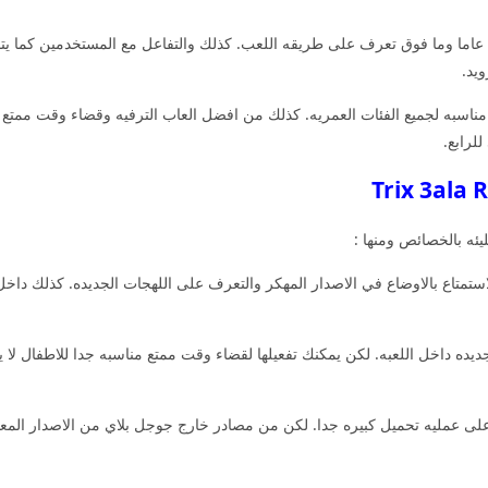
لعبه الورق مناسبه للفئات العمريه 13 عاما وما فوق تعرف على طريقه اللعب. كذلك والتفاعل مع المس
ويد.
ناسبه لجميع الفئات العمريه. كذلك من افضل العاب الترفيه وقضاء وقت ممتع 
ه بالخصائص ومنها :
كس على راسي الاستمتاع بالاوضاع في الاصدار المهكر والتعرف على اللهجات الجديده. كذلك 
ديده داخل اللعبه. لكن يمكنك تفعيلها لقضاء وقت ممتع مناسبه جدا للاطفال لا
Trix 3ala  مهكره حصلت على عمليه تحميل كبيره جدا. لكن من مصادر خارج جوجل بلاي من الاصد