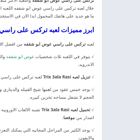
تركس على راسي عوض ابو شقفه
واللعبه الاكثر مت
خلال لعبه تركس على راسي عوض ابو شقفه اللعبه الاك
ما هو جديد على هاتفك المحمول ابدا الان في الاستخدا
ابرز مميزات لعبه تركس على راس
لعبه
تركس على راسي عوض ابو شقفه
من افضل الالع
√
يتوفر في اللعبه ثلاث شخصيات
عوض ابو شقفه
والش
الاندرويد.
√
تنزيل لعبه Trix 3ala Rasi
لعبه تركس على راسي من اهم الالعاب المجانيه ع
√
يوجد خمس عقود من اهمها شيخ القبيله والديناري وا
الحجم لا تشغل مساحه تخزين كبيره.
√
تحميل لعبه Trix 3ala Rasi
تشبه الالعاب الاوروبي
اصدار من
موقعنا
.
√
يوجد الكثير من المراحل المجانيه التي يمكنك التعرف
والايفون.