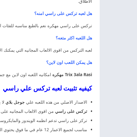
الاطلاق.
هل لعبه تركس على راسي امنه؟
تركس على راسي مهكره نعم بالطبع مناسبه للفئات العمريه 12 عاما ف
هل اللعبه اكثر متعه؟
لعبه التركس من اقوى الالعاب المجانيه التي يمكنك ال
هل يمكن اللعب اون لاين؟
Trix 3ala Rasi مهكره
امكانيه اللعبه اون لاين مع 
كيفيه تثبيت لعبه تركس علي راسي
الاصدار الاصلي من هذه اللعبه علي
جوجل بلاي
لا 
تركس على راسي
من اقوى الالعاب المجانيه على ه
تركز على راسي تدعم انظمه الويندوز والمايكروسو
مناسب لجميع الاعمار 12 عام في ما فوق يحتوي التطبيق على عمليات شراء ويتضمن اعلانات من قبل مطور التطبيقات.