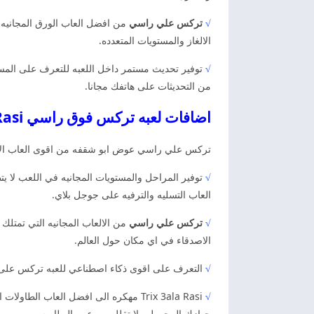
√
تركس علي راسي
من افضل العاب الورق المجانيه ي
الالغاز والمستويات المتعدده.
√
توفير تحديث مستمر داخل اللعبه للتعرف على المستو
من التحديثات على هاتفك مجانا.
اضافات لعبه تركس فوق راسي Trix 3ala Rasi مهكره
تركس علي راسي عوض ابو شقفه من اقوى العاب الاورا
√
توفير المراحل والمستويات المجانيه في اللعب لا ي
العاب التسليه والترفيه على جوجل بلاي.
√
تركس علي راسي
من الالعاب المجانيه التي تمتلك 
الاصدقاء في اي مكان حول العالم.
√
التعرف على اقوى ذكاء اصطناعي للعبه تركس على راس
√
Trix 3ala Rasi مهكره الى افضل العاب
جهازك المحمول ولا تقلل من عمر البطاريه.