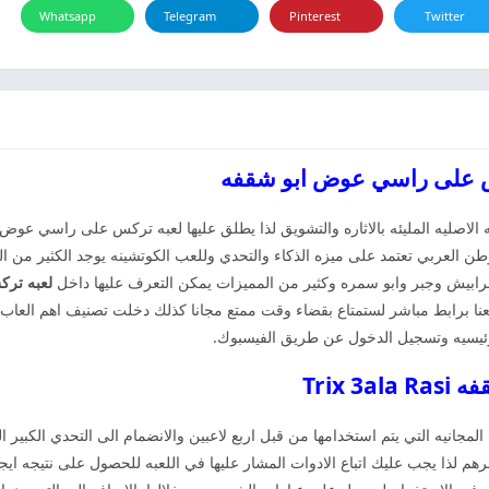
Whatsapp
Telegram
Pinterest
Twitter
الاصليه المليئه بالاثاره والتشويق لذا يطلق عليها لعبه تركس على راسي عو
ن العربي تعتمد على ميزه الذكاء والتحدي وللعب الكوتشينه يوجد الكثير من ال
خرابيش وجبر وابو سمره وكثير من المميزات يمكن التعرف عليها داخل
لعبه تر
ا برابط مباشر لستمتاع بقضاء وقت ممتع مجانا كذلك دخلت تصنيف اهم العاب 
لرئيسيه وتسجيل الدخول عن طريق الفيسبوك.
Trix
مجانيه التي يتم استخدامها من قبل اربع لاعبين والانضمام الى التحدي الكبير ا
م لذا يجب عليك اتباع الادوات المشار عليها في اللعبه للحصول على نتيجه ايج