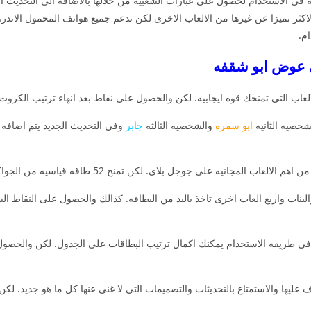
عه في الاستخدام لحصول على عبارات الشعبيه من خلالها بالاضافه الى التحدي
ثر تميزا عن غيرها من الالعاب الاخرى لكن تدعم جميع هواتف المحمول الاندرو
م.
ي عوض ابو شقفه
اب التي تمنحك قوه ايجابيه. لكن والحصول على نقاط بعد انهاء ترتيب الكروت. 
خصيه الثانيه
ابو سمره
والشخصيه الثالثه
جابر
وفي التحديث الجديد يتم اضاف
لى جوجل بلاي. لكن تمنح 52 طاقه قياسيه من الجواكر تعتمد على الحظ والذكاء للانضمام الى الممالك.
لبنات واربع العاب اخرى تاخذ باليد من البطاقه. كذالك والحصول على النقاط 
ه في طريقه الاستخدام يمكنك اكمال ترتيب البطاقات على الجدول. لكن والح
 عليها والاستمتاع بالتحديثات والتصميمات التي لا غنى عنها كل ما هو جديد. لكن