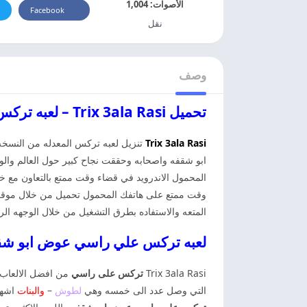
الأصوات:
1,004
Facebook
نقل
وصف
تحميل Trix 3ala Rasi – لعبه تركس على راسي عوض ابو شقفه
Trix 3ala Rasi
تنزيل لعبه تركس المعدله من النسخه 
ابو شقفه واصحابه وحققت نجاح كبير حول العالم والوط
المحمول الاندرويد في قضاء وقت ممتع بالتعاون مع 
وقت ممتع على هاتفك المحمول تحميل من خلال موقعن
المتعه والاستفاده بطرق التشغيل من خلال الوجهه ا
لعبه تركس علي راسي عوض ابو شقفه  3ala Rasi
Trix 3ala Rasi
تركس على راسي
من افضل الالعاب ال
التي وصل عدد الى خمسه وهي
لطوش
–
والبنات
اشهره