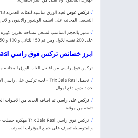
√
تركس عوض
التشغيل المجانيه على انظمه الويندوز والايفون والاندر
√
تتميز بالحجم المناسب لتشغل مساحه تخزين كبيره م
على 200 نقطه للاول ومن ثم 150 للتاني و 100 و 50 للرابع.
ابرز خصائص تركس فوق راسي Trix 3ala Rasi
تركس فوق راسي من افضل العاب الورق المجانيه مليئ
√
تحميل Trix 3ala Rasi – لعبه تر
جديد بدون دفع اموال.
√
تركس على راسي
تم اضافه العديد من الاصوات الج
تثبيته من موقعنا.
√
تركس فوق راسي Rasi
والمتوسطه تعرف على جميع المؤثرات الصوتيه.