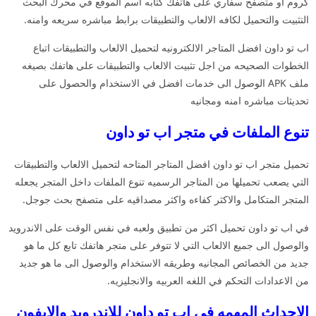
كروم او متصفح سفاري على هاتفك كتابه اسم الموقع في محرك البحث
التثبيت والتحميل لكافه الالعاب والتطبيقات برابط مباشره سريعه وامنه.
اب تو داون افضل المتاجر الالكترونيه لتحميل الالعاب والتطبيقات اتباع
الخطوات الصحيحه من اجل تثبيت الالعاب والتطبيقات على هاتفك بصيغه
ملف APK الوصول الى خدمات افضل في الاستخدام والحصول على
تحديثات مباشره امنه ومجانيه
تنوع الملفات في متجر اب تو داون
تحميل متجر اب تو داون افضل المتاجر المتاحه لتحميل الالعاب والتطبيقات
التي يصعب تحميلها من المتاجر الرسميه تنوع الملفات داخل المتجر يجعله
المتجر المتكامل والاكثر كفاءه واكثر مصداقيه على متصفح بحث جوجل.
في اب تو داون تحميل اكثر من تطبيق ولعبه في نفس الوقت على الاندرويد
والوصول الى جميع الالعاب التي لا تتوفر على متجر هاتفك تابع كل ما هو
جديد من الخصائص المجانيه وطريقه الاستخدام والوصول الى ما هو جديد
من الاعدادات التحكم في اللغه العربيه والانجليزيه.
الاحداث المهمه في اب تو داون للاندرويد والايفون