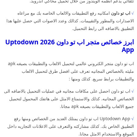
تلقائي يدعم انظمه الويندوز من خلال تحميل محاكي اندرويد.
√
اب تو داون
امكانيه رفع التطبيقات والالعاب الخاصه بك مع مراعاه
الاصدارات والمطور والتقييمات. كذالك وعدد الاصوات التي حصل عليها هذا
التطبيق بالاضافه الى رابط التحميل.
ابرز خصائص متجر اب تو داون 2026 Uptodown
App
اب تو داون متجر الكتروني عالمي لتحميل الالعاب والتطبيقات بصيغه apk
مليئه بالخصائص المجانيه تعرف على افضل طرق لتحميل الالعاب
والتطبيقات برابط سريع. كذلك ومنها :
√
اب تو داون احصل على مكافات مجانيه في عمليات التحميل بالاضافه الى
الخصائص المجانيه. كذلك والاستمتاع الامثل على هاتفك المحمول لتحميل
جميع الالعاب والتطبيقات بصيغه apk مجانا.
√
Uptodown App اب تو داون يمتلك العديد من الخصائص ومنها رفع
التطبيق الخاص بك. كذلك مشاركته والتعرف على الاعلانات التجاريه داخل
الموقع والاستخدام الامثل مجانا.