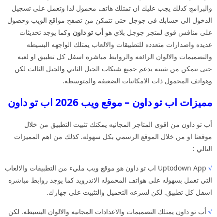
والبرامج كذلك يجب عليك ان تمتلك هاتف محمول لذا وتعمل على تسجيل
الدخول الى حسابك في جوجل حتى تتمكن من تصفح مواقع الويب وحصول
على منافس قوي لمتجر جوجل بلاي هو
أب تو داون
وكما يوجد تحديثات
عديده واصدارات متعدده للتطبيقات والالعاب يمتلك الواجهه البسيطه
والتصميمات والالوان الرائعه والروابط مباشره اسفل كل تطبيق او لعبه
حتى تتمكن من تثبيته يدعم جميع شبكات الجيل الثاني والجيل الثالث لكن
وهواتف المحمول ذات الامكانيات الضعيفه والمتوسطه.
مميزات اب تو داون – موقع ويب 2026 اب تو داون
أب تو داون من اقوى المتاجر المجانيه يمكنك تثبيت التطبيق من خلال
موقعنا او من خلال الموقع الرسمي بكل سهوله. كذلك من اهم المميزات
التالي :
√
Uptodown App اب تو داون هو موقع ويب مليء من التطبيقات والالعاب
التي تعمل بسهوله على هواتف المحموله الاندرويد كما يوجد روابط مباشره
اسفل كل تطبيق. لكن لسرعه التحميل والتثبيت على جهازك.
√
أب تو داون يمتلك التصميمات والاعدادات المجانيه والالوان البسيطه. لكن