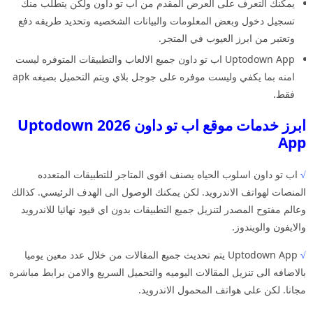
يمكنك التعرف على العرض المقدم من اب تو داون ولكن يتطلب منك
تسجيل دخول وبعض المعلومات والبيانات الشخصيه وتحديد طريقه دفع
وتعتبر من ابرز العيوب في المتجر.
Uptodown App اب تو داون جميع الالعاب والتطبيقات المتوفره ليست
امنه بما يكفي وليست موفره على جوجل بلاي ويتم التحميل بصيغه apk
فقط.
ابرز خدمات موقع اب تو داون 2026 Uptodown
App
√
اب تو داون اسلوب الحياه يصنف اقوى المتاجر للتطبيقات المتعدده
المنصات لهواتف الاندرويد. لكن يمكنك الوصول الى الهدف الرئيسي. كذالك
وعالم مفتوح المصدر لتنزيل جميع التطبيقات بدون اي قيود نهائيا للاندرويد
والايفون والويندوز.
√
Uptodown App يتم تحديث جميع المقالات من خلال عدد معين يوميا
بالاضافه الى تنزيل المقالات اليوميه والتحميل السريع والامن برابط مباشره
مجانا. لكن على هواتف المحمول الاندرويد.