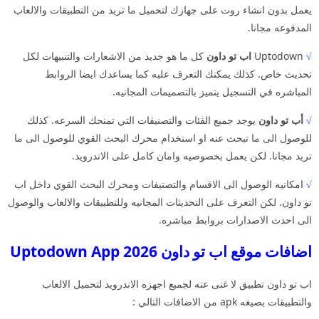
يعمل بدون انشاء روت على جهازك لتحميل ما تريد من التطبيقات والالعاب
المدفوعه مجانا.
√
Uptodown
اب تو داون
كل ما هو جديد من الاشعارات والتنبيهات لكل
تحديث خاص. كذلك يمكنك التعرف عليه كما يساعدك ايضا الروابط
المباشره في التسجيل يتميز بالتصميمات المجانيه.
√
أب تو داون
يوجد جميع الفئات والتصنيفات التي تمنحك السرعه. كذلك
للوصول الى ما تبحث عنه او استخدام محرك البحث القوي للوصول الى ما
تريد مجانا. لكن يعمل بخصوصيه وامان كامل على الاندرويد.
√
امكانيه الوصول الى الاقسام والتصنيفات ومحرك البحث القوي داخل اب
تو داون. لكن التعرف على التحديثات المجانيه وللتطبيقات والالعاب والوصول
الى احدث الاصدارات بروابط مباشره.
اضافات موقع اب تو داون 2026 Uptodown App
اب تو داون تطبيق لا غنى عنه لجميع اجهزه الاندرويد لتحميل الالعاب
والتطبيقات بصيغه apk من الاضافات التالي :