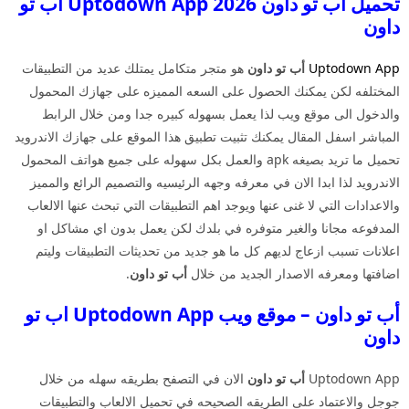
تحميل أب تو داون 2026 Uptodown App أب تو
داون
Uptodown App
أب تو داون
هو متجر متكامل يمتلك عديد من التطبيقات
المختلفه لكن يمكنك الحصول على السعه المميزه على جهازك المحمول
والدخول الى موقع ويب لذا يعمل بسهوله كبيره جدا ومن خلال الرابط
المباشر اسفل المقال يمكنك تثبيت تطبيق هذا الموقع على جهازك الاندرويد
تحميل ما تريد بصيغه apk والعمل بكل سهوله على جميع هواتف المحمول
الاندرويد لذا ابدا الان في معرفه وجهه الرئيسيه والتصميم الرائع والمميز
والاعدادات التي لا غنى عنها ويوجد اهم التطبيقات التي تبحث عنها الالعاب
المدفوعه مجانا والغير متوفره في بلدك لكن يعمل بدون اي مشاكل او
اعلانات تسبب ازعاج لديهم كل ما هو جديد من تحديثات التطبيقات وليتم
اضافتها ومعرفه الاصدار الجديد من خلال
أب تو داون
.
أب تو داون – موقع ويب Uptodown App اب تو
داون
Uptodown App
أب تو داون
الان في التصفح بطريقه سهله من خلال
جوجل والاعتماد على الطريقه الصحيحه في تحميل الالعاب والتطبيقات