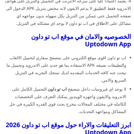
4. يعتمد اعتمادا كليا على سرعه الانترنت في التحميل والتنزيل على هواتف
الاندرويد فقط التطبيق لا يدعم الايفون لانه مختص بتنزيل APK الدخول الى
صفحه التحميل حتى تتمكن من التنزيل بكل سهوله بدون مواجهه اي
مشاكل على الاطلاق في اب تو داون لا يوجد اي مشكله في التنزيل.
الخصوصيه والامان في موقع اب تو داون
Uptodown App
اب تو داون اقوى موقع الكتروني على متصفح سفاري لتحميل الالعاب
والتطبيقات بصيغه APK الاستفاده بما هو جديد على الاندرويد وتحميل ما
تبحث عنه كافه الخدمات المقدمه لديك تمنحك التجربه في التنزيل
السريع والامن.
لا يوجد اي فيروسات داخل متصفح
اب تو داون
التحميل الكامل على
الاندرويد والايفون واجهزه الويندوز يمكنك التعرف على التخصصات
الكامله في مختلف المجالات مخرج بحث قوي القدره الكبيره في حل
المشاكل ومواجهه التحديات.
ابرز التعليقات والاراء حول موقع اب تو داون 2026
Uptodown App