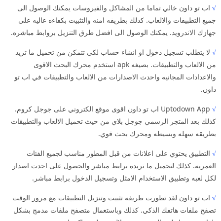
√
اب تو داون خالي تماما من المشاكل والفيروسات يمكنك الوصول الى
جميع التطبيقات والالعاب. كذلك بطريقه امنه والتثبيت بكفاءه عاليه على
جهازك الاندرويد. يمكنك الوصول الى افضل طرق التنزيل بروابط مباشره.
√
لا يتطلب تسجيل دخول او انشاء حساب لكي تتمكن من تحميل ما تريد
من الالعاب والتطبيقات. بصيغه apk استخدم محرك البحث الاقوى
والاعدادات المجانيه واحدث الاصدارات من الالعاب والتطبيقات في اب تو
داون.
√
Uptodown App اب تو داون اقوى موقع الكتروني على جوجل كروم.
كذلك بعد المتجر الرسمي جوجل بلاي من حيث تحميل الالعاب والتطبيقات
بطريقه سهله وبسيطه ومحرك بحث قوي.
√
التطبيق يحتوي على اعلانات من قبل المطور مناسب لجميع الفئات
العمريه. كذلك لتحميل ما تريده برابط مباشر والحصول على احدث اصدار
لكل لعبه وتطبيق الاستخدام الامثل وتسجيل الدخول برابط مباشر.
√
اب تو داون لقد تطورت طريقه تثبيت وتنزيل التطبيقات مع مرور الوقت
تصفح ملفات هاتفك الذكي. كذلك وباستعمال متصفح ملفات مدمج بشكل