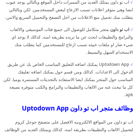
√
اب تو داون يمتلك العديد من المميزات داخل الموقع وبالتالي يوجد عيوب
ايضا وهي متوفر اعلانات تسبب الازعاج لبعض المستخدمين. لكن وبالتالي
يتطلب منك تحميل منع الاعلانات من اجل التصفح والتحميل السريع والامن.
√
اب تو داون
متجر متكامل للوصول الى جميع فئات الموسيقى والالعاب
والبرامج والتطبيقات ابحث عن ما تريده بطريقه امنه. كذالك لا يوجد اي
شيء ضار او ملفات خبيثه تسبب ازعاج للمستخدمين كما يتطلب منك
الاستخدام السهل والبسيط.
√
Uptodown App يمكنك اضافه التعليق المناسب الخاص بك عن طريق
الدخول الى الاعدادات. كذالك ومن قسم حول يمكنك اضافه تعليقك
المناسب حول المتجر يمكنك ايضا الاستفاده بالتحديثات المستمره يوميا. لكن
كل ما تبحث عنه من الالعاب والتطبيقات والبرامج والكتب متوفره بصيغه
apk.
وظائف متجر اب تو داون Uptodown App
اب تو داون من المواقع الالكترونيه الافضل على متصفح جوجل كروم
لتحميل الالعاب والتطبيقات بطريقه امنه. كذالك ويمتلك العديد من الوظائف