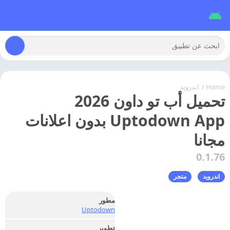
Home
/
اندرويد
تحميل أب تو داون 2026
Uptodown App بدون اعلانات
مجانا
0.1.76
اندرويد
متجر
مطور
Uptodown
تطوير