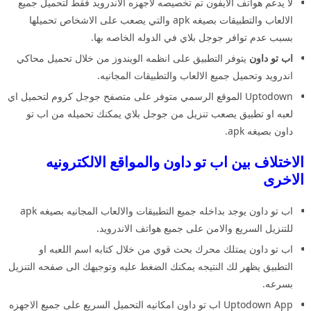
لا يدعم هواتف الايفون تم تخصيصه لاجهزه الاندرويد فقط لتحميل جميع
الالعاب والتطبيقات بصيغه apk والتي يصعب على الاشخاص تحميلها
بسبب عدم توافر جوجل بلاي في الدوله الخاصه بها.
اب تو داون
يتوفر التطبيق على انظمه الويندوز من خلال تحميل محاكي
اندرويد وتحميل جميع الالعاب والتطبيقات المجانيه.
Uptodown الموقع الرسمي متوفر على متصفح جوجل كروم لتحميل اي
لعبه او تطبيق يصعب تنزيل من جوجل بلاي يمكنك تحميله من اب تو
داون بصيغه apk.
الاختلاف بين اب تو داون والمواقع الالكترونيه
الاخرى
اب تو داون يوجد بداخله جميع التطبيقات والالعاب المجانيه بصيغه apk
للتنزيل السريع والامن على جميع هواتف الاندرويد.
اب تو داون يمتلك محرك بحث قوي من خلال كتابه اسم اللعبه او
التطبيق يظهر لك النتيجه يمكنك الضغط عليه وتوجيهك الى صفحه التنزيل
بسرعه.
Uptodown App اب تو داون امكانيه التحميل السريع على جميع الاجهزه