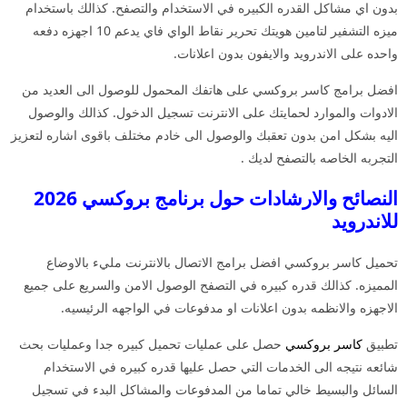
بدون اي مشاكل القدره الكبيره في الاستخدام والتصفح. كذالك باستخدام
ميزه التشفير لتامين هويتك تحرير نقاط الواي فاي يدعم 10 اجهزه دفعه
واحده على الاندرويد والايفون بدون اعلانات.
افضل برامج كاسر بروكسي على هاتفك المحمول للوصول الى العديد من
الادوات والموارد لحمايتك على الانترنت تسجيل الدخول. كذالك والوصول
اليه بشكل امن بدون تعقبك والوصول الى خادم مختلف باقوى اشاره لتعزيز
التجربه الخاصه بالتصفح لديك .
النصائح والارشادات حول برنامج بروكسي 2026
للاندرويد
تحميل كاسر بروكسي افضل برامج الاتصال بالانترنت مليء بالاوضاع
المميزه. كذالك قدره كبيره في التصفح الوصول الامن والسريع على جميع
الاجهزه والانظمه بدون اعلانات او مدفوعات في الواجهه الرئيسيه.
تطبيق
كاسر بروكسي
حصل على عمليات تحميل كبيره جدا وعمليات بحث
شائعه نتيجه الى الخدمات التي حصل عليها قدره كبيره في الاستخدام
السائل والبسيط خالي تماما من المدفوعات والمشاكل البدء في تسجيل