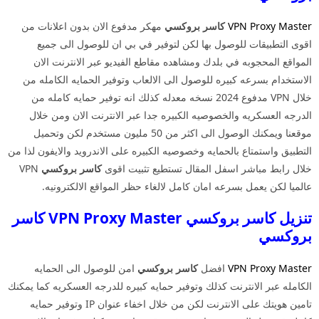
VPN Proxy Master
كاسر بروكسي
مهكر مدفوع الان بدون اعلانات من
اقوى التطبيقات للوصول بها لكن لتوفير في بي ان للوصول الى جميع
المواقع المحجوبه في بلدك ومشاهده مقاطع الفيديو عبر الانترنت الان
الاستخدام بسرعه كبيره للوصول الى الالعاب وتوفير الحمايه الكامله من
خلال VPN مدفوع 2024 نسخه معدله كذلك انه توفير حمايه كامله من
الدرجه العسكريه والخصوصيه الكبيره جدا عبر الانترنت الان ومن خلال
موقعنا ويمكنك الوصول الى اكثر من 50 مليون مستخدم لكن وتحميل
التطبيق واستمتاع بالحمايه وخصوصيه الكبيره على الاندرويد والايفون لذا من
خلال رابط مباشر اسفل المقال تستطيع تثبيت اقوى
كاسر بروكسي
VPN
عالميا لكن يعمل بسرعه امان كامل لالغاء حظر المواقع الالكترونيه.
تنزيل كاسر بروكسي VPN Proxy Master كاسر
بروكسي
VPN Proxy Master
افضل
كاسر بروكسي
امن للوصول الى الحمايه
الكامله عبر الانترنت كذلك وتوفير حمايه كبيره للدرجه العسكريه كما يمكنك
تامين هويتك على الانترنت لكن من خلال اخفاء عنوان IP وتوفير حمايه