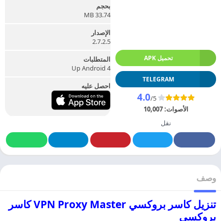
بحجم
33.74 MB
الإصدار
2.7.2.5
تحميل APK
المتطلبات
Up Android 4
TELEGRAM
احصل عليه
4.0
/5
الأصوات:
10,007
نقل
وصف
تنزيل كاسر بروكسي VPN Proxy Master كاسر
بروكسي