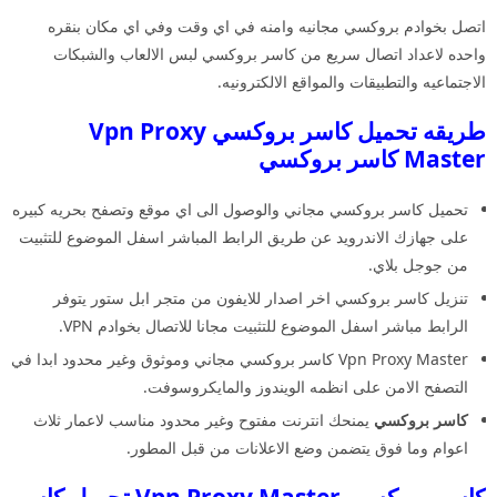
اتصل بخوادم بروكسي مجانيه وامنه في اي وقت وفي اي مكان بنقره
واحده لاعداد اتصال سريع من كاسر بروكسي لبس الالعاب والشبكات
الاجتماعيه والتطبيقات والمواقع الالكترونيه.
طريقه تحميل كاسر بروكسي Vpn Proxy
Master كاسر بروكسي
تحميل كاسر بروكسي مجاني والوصول الى اي موقع وتصفح بحريه كبيره
على جهازك الاندرويد عن طريق الرابط المباشر اسفل الموضوع للتثبيت
من جوجل بلاي.
تنزيل كاسر بروكسي اخر اصدار للايفون من متجر ابل ستور يتوفر
الرابط مباشر اسفل الموضوع للتثبيت مجانا للاتصال بخوادم VPN.
Vpn Proxy Master كاسر بروكسي مجاني وموثوق وغير محدود ابدا في
التصفح الامن على انظمه الويندوز والمايكروسوفت.
كاسر بروكسي
يمنحك انترنت مفتوح وغير محدود مناسب لاعمار ثلاث
اعوام وما فوق يتضمن وضع الاعلانات من قبل المطور.
كاسر بروكسي Vpn Proxy Master تحميل كاسر