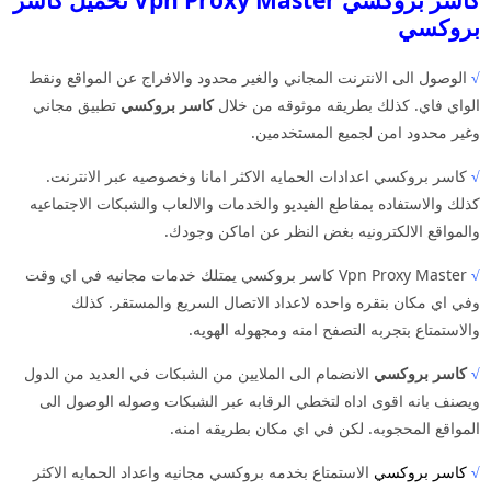
بروكسي
√
الوصول الى الانترنت المجاني والغير محدود والافراج عن المواقع ونقط
الواي فاي. كذلك بطريقه موثوقه من خلال
كاسر
بروكسي
تطبيق مجاني
وغير محدود امن لجميع المستخدمين.
√
كاسر بروكسي اعدادات الحمايه الاكثر امانا وخصوصيه عبر الانترنت.
كذلك والاستفاده بمقاطع الفيديو والخدمات والالعاب والشبكات الاجتماعيه
والمواقع الالكترونيه بغض النظر عن اماكن وجودك.
√
Vpn Proxy Master كاسر بروكسي يمتلك خدمات مجانيه في اي وقت
وفي اي مكان بنقره واحده لاعداد الاتصال السريع والمستقر. كذلك
والاستمتاع بتجربه التصفح امنه ومجهوله الهويه.
√
كاسر بروكسي
الانضمام الى الملايين من الشبكات في العديد من الدول
ويصنف بانه اقوى اداه لتخطي الرقابه عبر الشبكات وصوله الوصول الى
المواقع المحجوبه. لكن في اي مكان بطريقه امنه.
√
كاسر بروكسي
الاستمتاع بخدمه بروكسي مجانيه واعداد الحمايه الاكثر