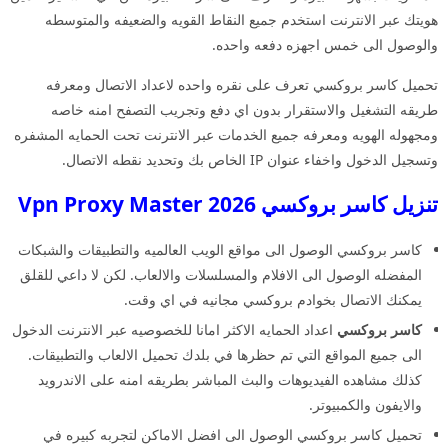
هويتك عبر الانترنت استخدم جميع النقاط القويه والضعيفه والمتوسطه
والوصول الى خمس اجهزه دفعه واحده.
تحميل كاسر بروكسي تعرف على نقره واحده لاعداد الاتصال ومعرفه
طريقه التشغيل والاستقرار بدون اي دفع وتجريب التصفح امنه خاصه
ومجهوله الهويه ومعرفه جميع الخدمات عبر الانترنت تحت الحمايه المشفره
وتسجيل الدخول واخفاء عنوان IP الخاص بك وتحديد نقطه الاتصال.
تنزيل كاسر بروكسي 2026 Vpn Proxy Master
كاسر بروكسي الوصول الى مواقع الويب العالميه والتطبيقات والشبكات
المفضله الوصول الى الافلام والمسلسلات والالعاب. لكن لا داعي للقلق
يمكنك الاتصال بخوادم بروكسي مجانيه في اي وقت.
كاسر بروكسي
اعداد الحمايه الاكثر امانا للخصوصيه عبر الانترنت الدخول
الى جميع المواقع التي تم حظرها في بلدك تحميل الالعاب والتطبيقات.
كذلك مشاهده الفيديوهات والبث المباشر بطريقه امنه على الاندرويد
والايفون والكمبيوتر.
تحميل كاسر بروكسي الوصول الى افضل الاماكن لتجربه كبيره في