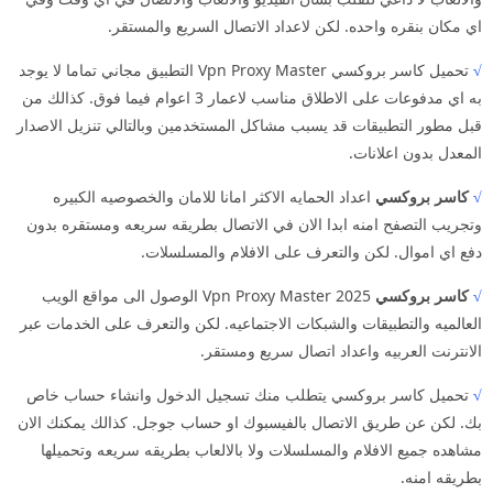
اي مكان بنقره واحده. لكن لاعداد الاتصال السريع والمستقر.
√
تحميل كاسر بروكسي Vpn Proxy Master التطبيق مجاني تماما لا يوجد
به اي مدفوعات على الاطلاق مناسب لاعمار 3 اعوام فيما فوق. كذالك من
قبل مطور التطبيقات قد يسبب مشاكل المستخدمين وبالتالي تنزيل الاصدار
المعدل بدون اعلانات.
√
كاسر بروكسي
اعداد الحمايه الاكثر امانا للامان والخصوصيه الكبيره
وتجريب التصفح امنه ابدا الان في الاتصال بطريقه سريعه ومستقره بدون
دفع اي اموال. لكن والتعرف على الافلام والمسلسلات.
√
كاسر بروكسي
2025 Vpn Proxy Master الوصول الى مواقع الويب
العالميه والتطبيقات والشبكات الاجتماعيه. لكن والتعرف على الخدمات عبر
الانترنت العربيه واعداد اتصال سريع ومستقر.
√
تحميل كاسر بروكسي يتطلب منك تسجيل الدخول وانشاء حساب خاص
بك. لكن عن طريق الاتصال بالفيسبوك او حساب جوجل. كذالك يمكنك الان
مشاهده جميع الافلام والمسلسلات ولا بالالعاب بطريقه سريعه وتحميلها
بطريقه امنه.