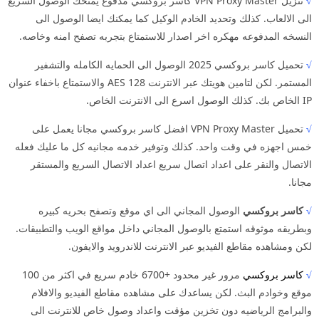
√
تنزيل VPN Proxy Master كاسر بروكسي مدفوع يمنحك الوصول السريع
الى الالعاب. كذلك وتحديد الخادم الوكيل كما يمكنك ايضا الوصول الى
النسخه المدفوعه مهكره اخر اصدار للاستمتاع بتجربه تصفح امنه وخاصه.
√
تحميل كاسر بروكسي 2025 الوصول الى الحمايه الكامله والتشفير
المستمر. لكن لتامين هويتك عبر الانترنت AES 128 والاستمتاع باخفاء عنوان
IP الخاص بك. كذلك الوصول اسرع الى الانترنت الخاص.
√
تحميل VPN Proxy Master افضل كاسر بروكسي مجانا يعمل على
خمس اجهزه في وقت واحد. كذلك وتوفير خدمه مجانيه كل ما عليك فعله
الاتصال والنقر على اعداد اتصال سريع اعداد الاتصال السريع والمستقر
مجانا.
√
كاسر بروكسي
الوصول المجاني الى اي موقع وتصفح بحريه كبيره
وبطريقه موثوقه استمتع بالوصول المجاني داخل مواقع الويب والتطبيقات.
لكن ومشاهده مقاطع الفيديو عبر الانترنت للاندرويد والايفون.
√
كاسر بروكسي
مرور غير محدود +6700 خادم سريع في اكثر من 100
موقع وخوادم البث. لكن يساعدك على مشاهده مقاطع الفيديو والافلام
والبرامج الرياضيه دون تخزين مؤقت واعداد وصول خاص للانترنت الى