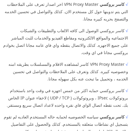
√
كاسر بروكسي
VPN Proxy Master اخر اصدار تعرف على الملاحظات
التي يتم تدوينها حول كل مستخدم الان. كذلك والتواصل في تحسين الخدمه
والتصفح بحريه كبيره مجانا.
√
كاسر بروكسي الوصول الى كافه الالعاب والتطبيقات والشبكات
الاجتماعيه والمواقع الالكترونيه ومقاطع الفيديو والخدمات للبث المباشر
على جميع الاجهزه. كذلك والاتصال بنقطه واي فاي عامه مجانا اتصل بخوادم
بروكسي مجانا في اي وقت.
√
VPN Proxy Master كاسر لمشاهده الافلام والمسلسلات بطريقه امنه
وخصوصيه كبيره. كذلك وتعرف على الملاحظات والتواصل في تحسين
الخدمه ، وتحميل ما تبحث عنه بكل سهوله مجانا.
√
كاسر بروكسي حمايه اكثر من خمس اجهزه في وقت واحد باستخدام
بروتوكولات IPsec ، وبروتوكولات ( UDP / TCP ) لاخفاء عنوان IP الخاص
بك. تحت نقطه اتصال الواي فاي نقره واحده لاعداد اتصال سريع ومستقر.
√
كاسر بروكسي
سياسه الخصوصيه لحمايه حاله المستخدم العاديه لم تقوم
بتسجيل اي نشاطات متعلقه بالمستخدم. كذلك والحصول على التفاصيل