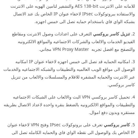
للامانه على الانترنت AES 138-bit والتشفير لتامين الهويه على الانترنت
والاستفاده ببروتوكولات IPsec لاخفاء عنوان IP الخاص بك عند الاتصال
بشبكه الواي فاي باستخدام حمايه تصل الى خمس اجهزه.
2.
تنزيل كاسر بروكسي
التعرف على اعدادات وصول الانترنت ومقاطع
الفيديو الخدمات والالعاب والشركات الاجتماعيه والمواقع الالكترونيه
والتصفح مع افضل تجربه VPN Proxy Master مجاني.
3. امكانيه الحمايه قد تصل الى خمس اجهزه لاخفاء عنوان IP امكانيه
الوصول الى مواقع الويب العالميه والتطبيقات والشبكه الاجتماعيه والخدمات
عبر الانترنت والحمايه المشفره للافلام والمسلسلات والالعاب من تنزيل
كاسر بروكسي.
4. تحميل كاسر بروكسي VPN البث والالعاب على الشبكات الاجتماعيه
والتطبيقات والمواقع الالكترونيه بالضغط بنقره واحده لاعداد الاتصال بطريقه
مستقره وبدون دفع اموال.
5.
كاسر بروكسي
تعرف على بروتوكولات IPsec وفتح VPN لاخفاء عنوان
IP الخاص بك والوصول الى نقطه الواي فاي والحمايه الكامله تصل الى