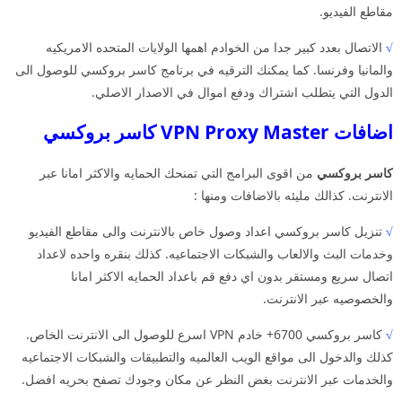
مقاطع الفيديو.
√
الاتصال بعدد كبير جدا من الخوادم اهمها الولايات المتحده الامريكيه
والمانيا وفرنسا. كما يمكنك الترقيه في برنامج كاسر بروكسي للوصول الى
الدول التي يتطلب اشتراك ودفع اموال في الاصدار الاصلي.
اضافات VPN Proxy Master كاسر بروكسي
كاسر بروكسي
من اقوى البرامج التي تمنحك الحمايه والاكثر امانا عبر
الانترنت. كذالك مليئه بالاضافات ومنها :
√
تنزيل كاسر بروكسي اعداد وصول خاص بالانترنت والى مقاطع الفيديو
وخدمات البث والالعاب والشبكات الاجتماعيه. كذلك بنقره واحده لاعداد
اتصال سريع ومستقر بدون اي دفع قم باعداد الحمايه الاكثر امانا
والخصوصيه عبر الانترنت.
√
كاسر بروكسي 6700+ خادم VPN اسرع للوصول الى الانترنت الخاص.
كذلك والدخول الى مواقع الويب العالميه والتطبيقات والشبكات الاجتماعيه
والخدمات عبر الانترنت بغض النظر عن مكان وجودك تصفح بحريه افضل.