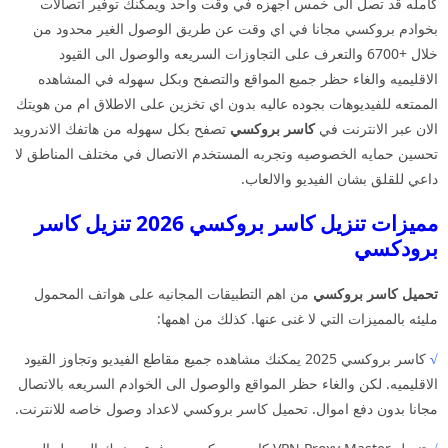
كامله قد تصل الى خمس اجهزه في وقت واحد ويمكنك توفير اتصالات
بخوادم بروكسي مجانا في اي وقت عن طريق الوصول الغير محدود من
خلال +6700 والتعرف على التجاوزات السريعه والوصول الى القيود
الاقليميه والغاء حظر جميع المواقع والتصفح وبكل سهوله في المشاهده
الممتعه للفيديوهات بجوده عاليه بدون اي تخزين على الاطلاق ام من هويتك
الان عبر الانترنت في
كاسر بروكسي
تصفح بكل سهوله من هاتفك الاندرويد
تحسين حمايه الخصوصيه وتجربه المستخدم الاتصال في مختلف المناطق لا
داعي للقلق بشان الفيديو والالعاب.
مميزات تنزيل كاسر بروكسي 2026 تنزيل كاسر
برودكسي
تحميل كاسر بروكسي
من اهم التطبيقات المجانيه على هواتف المحمول
مليئه بالمميزات التي لا غنى عنها. كذلك من اهمها:
√
كاسر بروكسي 2025 يمكنك مشاهده جميع مقاطع الفيديو وتجاوز القيود
الاقليميه. لكن والغاء حظر المواقع والوصول الى الخوادم السريعه بالاتصال
مجانا بدون دفع اموال. تحميل كاسر بروكسي لاعداد وصول خاصه للانترنت.