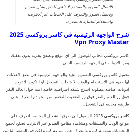
الاتصال السريع والمستقر لا داعي للقلق بشان الفيديو
وتحميل الصور والتعرف على الخدمات عبر الانترنت
واستخدام الحمايه المشفره.
شرح الواجهه الرئيسيه في كاسر بروكسي 2025
Vpn Proxy Master
كاسر بروكسي مجاني للوصول الى اي موقع وتصفح بحريه بدون تعقبك
ومن الادوات في الوجهه الرئيسيه التالي :
تحميل كاسر بروكسي التصميم الجيد والواجهه الرئيسيه في بضع الاعلانات
لها حدود في الاستخدام والوقت لا يتطلب التسجيل او التكوين لا توجد
اذونات اضافيه مطلوبه اسرع شبكه افتراضيه خاصه امنه حول العالم النقر
فوق زر العلم والنقر فوق زر التحديث للتحقق من الخوادم التعرف على
طريقه مجانيه في التشغيل.
كاسر بروكسي
2025 للوصول الى طرق التشغيل المجانيه للتعرف على
مواقع الويب والتطبيقات ومشاهده مقاطع الفيديو عبر الانترنت تصفح لجميع
المحتويات بسهوله كبيره والتعرف على سرعه كبيره لكن في التشفير لتامين