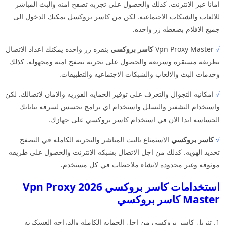
امانا عبر الانترنت. كذلك والحصول على تجربه تصفح امنه والبث المباشر
للالعاب والشبكات الاجتماعيه. لكن من كاسر بروكسل يمكنك الدخول الى
جميع الافلام بضغطه زر واحده.
√
Vpn Proxy Master
كاسر بروكسي
بنقره زر واحده يمكنك اعداد الاتصال
بطريقه مستقره وسريعه والحصول على تجربه تصفح امنه ومجهوله. كذلك
وخدمات البث والالعاب والشبكات الاجتماعيه والتطبيقات.
√
امكانيه التجوال والتعرف على توفير الحمايه الفوريه والامان لاتصالك. لكن
واستخدام التشفير والتسلل واستخدام اي برامج تجسس لسرقه بياناتك
الحساسه ابدا الان في استخدام كاسر بروكسي على جهازك.
√
كاسر بروكسي
الاستمتاع بالبث المباشر والتجربه الكامله في التصفح
تحديد الهويه. كذلك من اجل الاتصال بشبكه الانترنت والحصول على طريقه
موثوقه وغير محدوده لانشاء ملاحظات في كل مستخدم.
استخدامات كاسر بروكسي 2026 Vpn Proxy
Master كاسر بروكسي
1. تنزيل كاسر بروكسي من اجل الحمايه الكامله والدراجه العسكريه