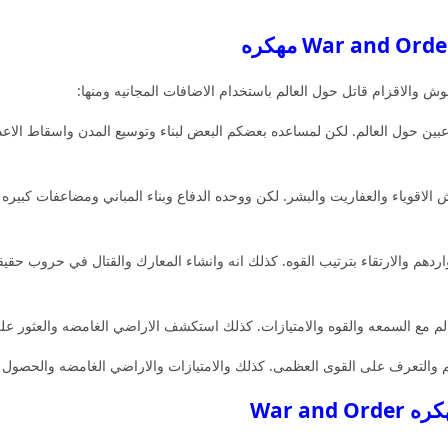
 والاقزام قاتل حول العالم باستخدام الاضافات المجانيه ومنها:
عبين حول العالم. لكن لمساعده بعضكم البعض لبناء وتوسيع المدن واسقاط الا
 خيالي يضم الوحوش الاقوياء والعفاريت والبشر. لكن ووحده الدفاع وبناء المباني ومضاعفا
اردهم والارتقاء بترتيب القوه. كذلك انه وانشاء المعارك والقتال في حروب حق
لم مع السمعه والقوه والامتيازات. كذلك استكشف الاراضي الغامضه والعثور على ا
لم والتعرف على القوى العظمى. كذلك والامتيازات والاراضي الغامضه والحصول عل
War an