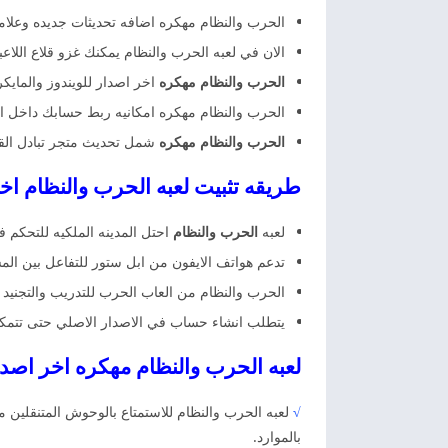
الحرب والنظام مهكره اضافه تحديثات جديده وعلامات
الان في لعبه الحرب والنظام يمكنك غزو قلاع اللا
الحرب والنظام مهكره
اخر اصدار للويندوز والمايكروسوفت يمكنك التدريب وتجنيد اكث
الحرب والنظام مهكره امكانيه ربط حسابك داخل ال
الحرب والنظام مهكره
شمل تحديث متجر تبادل القلع
طريقه تثبيت لعبه الحرب والنظام ا
لعبه
الحرب والنظام
احتل المدينه الملكيه للتحكم ف
تدعم هواتف الايفون من ابل ستور للتفاعل بين ال
الحرب والنظام من العاب الحرب للتدريب والتجنيد اكثر من 30 جندي خيالي ومواجهه الوحوش على نظام الويندوز من خ
يتطلب انشاء حساب في الاصدار الاصلي حتى تتمكن 
لعبه الحرب والنظام مهكره اخر اصد
√
لعبه الحرب والنظام للاستمتاع بالوحوش المتنقلين 
بالموارد.