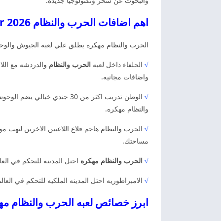
والبحوث عن سحر وتكنولوجيا جديده.
اهم اضافات الحرب والنظام 2026 War and Order مهكره
الحرب والنظام مهكره يطلق علي لعبه الجيوش والوحوش
√
الحلفاء داخل لعبه
الحرب والنظام
والدردشه مع اللا
واضافات مجانيه.
√
الوطن تدريب اكثر من 30 جندي
والنظام مهكره.
√
الحرب والنظام هاجم قلاع اللاعبين الاخرين لنهب مو
مساحتك.
√
الحرب والنظام مهكره
احتل المدينه للتحكم في العا
√
الامبراطوريه احتل المدينه الملكيه للتحكم في العا
ابرز خصائص لعبه الحرب والنظام مهكره d Order