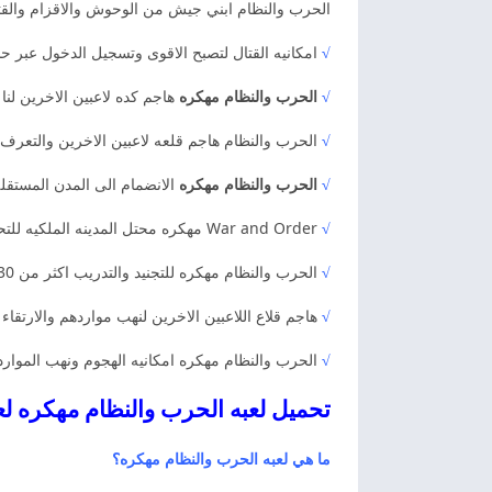
الحرب والنظام ابني جيش من الوحوش والاقزام والقتا
√
امكانيه القتال لتصبح الاقوى وتسجيل الدخول عبر حس
√
الحرب والنظام مهكره
هاجم كده لاعبين الاخرين لنا
√
الحرب والنظام هاجم قلعه لاعبين الاخرين والتعرف 
√
الحرب والنظام مهكره
الانضمام الى المدن المستقله
√
War and Order مهكره محتل المدينه الملكيه للتحكم في العالم والاستمتاع بالامتيازات. واستكشاف الاراضي الغامضه والعثور على موارد قيمه ومفاجات اخرى مميزه.
√
الحرب والنظام مهكره للتجنيد والتدريب اكثر من 30 جندي خيالي. كذلك والتعرف على الوحوش الاقوياء والعفاريت والبشر ووحدات الدفاع.
√
هاجم قلاع اللاعبين الاخرين لنهب مواردهم والارتقاء
√
الحرب والنظام مهكره امكانيه الهجوم ونهب الموارد 
تحميل لعبه الحرب والنظام مهكره ل
ما هي لعبه الحرب والنظام مهكره؟