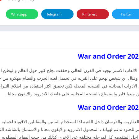
Whatsapp
Telegram
Pinterest
Twitter
لالعاب الاستراتيجيه في القرن الحالي وحققت نجاح كبير حول العالم والوطن ال
لم وقتال اي شخص يهجم على القريه في تحميل لعبه الحرب والنظام مهكره من خ
 الادوات المجانيه في النسخه المعدله لكن تحقيق اكثر استفاده من اطلاق الني
ديا فاير واستمتاع بالنسخه المجانيه على هاتفك الاندرويد والايفون مجانا.
لوحوش والعفاريت والفرسان داخل اللعبه لذا استخدام التنانين والمقاتلين الاقوياء لح
لجنود تدعم لهواتف المحمول الاندرويد والايفون مجانا والاستمتاع بالشاشه الكب
مراحل المتقدمه كل لمرحله مختلفه عن الاخرى كذلك من حيث المهام المطلوب