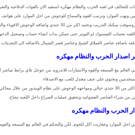
 للتحالف في لعبه الحرب والنظام مهكره استفيد الان بالقوات الدفاعيه والتعر
عبين ونهب الموارد وترتيب القوه والسماح للوحوش من اجل الموارد على هواتف ال
ر من 30 جندي واضافه الوحوش الاقوياء والعفاريت وتطوير الكثير من المباني للجنود مجانا.
لعبه بحساب الفيسبوك او التويتر حتى تتمكن بدات انشاء حساب وتسجيل الدخول
ه باضافه عناصر العملاق الشيخ وعناصر قصر الشمال بالاضافه الى التحديثات 
خر اصدار الحرب والنظام مهكره
ي العالم مع السمعه والقوه والامتيازات للاندرويد من جوجل بلاي برابط مباشر
مستخدمين وتحتوي على عنف معتدل للعب مع الاصدقاء.
لال محاكي اندرويد.
من شراء العناصر العشوائيه وتحقيق عمليات الصراع داخل اللعبه بنجاح.
ار الحرب والنظام مهكره
من اجل الموارد وعفاريت اكل للحوم. لكن والتحكم في العالم مع السمعه والقو