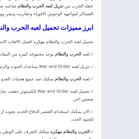
خطه الحرب من
تنزيل لعبه الحرب والنظام
صاحبه عملي
العساكر لمواجهه الوحوش الاقوياء وعفاريت وبشر ووح
ابرز مميزات تحميل لعبه الحرب والن
تحميل لعبه الحرب والنظام مهكره افضل الالعاب الاستر
√
لعبه
الحرب والنظام
يوجد مجموعه كبيره من المقاتلي
√
تنزيل لعبه War and Order يساعدك الجوده والرسومات العاليه في اللعب والقتال والتواصل مع الاشخاص. لكن يمكنك الان بناء القلعه والحصول على المقومات للدفاع عن المملكه.
√
لعبه
الحرب والنظام
يمكنك صد جميع هجمات العدو و
√
تحميل لعبه War and Order للكمبيوتر حققت نجاح كبير جدا ومن حيث الاستخدام والسرعه في الاداء. كذالك ويمكنك الحصول على اللعبه من خلال
شخص اخر.
√
الان يمكنك استخدام العنصر الدفاع الجديد بجوده ار
للجنود الجدد.
√
الحرب والنظام مهكره