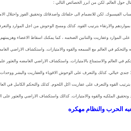
ل حول العالم. لكن من ابرز الخصائص التالي :
اب الفيسبوك. لكن للانضمام الى حلفائك واصدقائك وتحقيق الفوز واحتلال الامب
 بمواردهم والارتقاء بترتيب القوه. كذلك ومسح الوحوش من اجل الموارد والتعر
على الموارد وعفاريت والتنانين الضخمه ، كما يمكنك اسقاط الاعضاء وهزيمتهم 
 والتحكم في العالم مع السمعه والقوه والامتيازات. واستكشاف الاراضي الغامضه
 بترتيب القوه والتعرف على عفاريت اكل اللحوم. كذلك والتحكم الكامل في العالم
وتحقيق الملكيه والقوه والامتيازات. كذالك واستكشاف الاراضي والعثور على الم
عبه الحرب والنظام مهكره