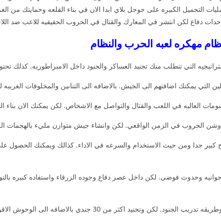
ات التحميل الكبيره على جوجل بلاي ابدا الان في بناء القلعه وحمايتك من ا
دات دفاع لكن انتشر في المعارك والقتال في الحروب الحقيقيه للاعب ضد اللا
ظام مهكره لعبه الحرب والنظام
اتيجيه التي تتطلب منك تجنيد العساكر والجنود داخل الامبراطوريه. كذلك تحتوي
ن التي يمكنك اضافتهم الى الجيش. بالاضافه الى التنانين والمخلوقات الغريبه ل
شن الحروب في الزمن الواقعي. لكن وانشاء جيش متوازن مليء بالهجمات الر
جوانيه وحدوث فوضى. لكن داخل عصر دفاع وجوده الزرقاء واستفاده كبيره بالتوسيع
يمكنك التعرف على الوطن وطريقه تدريب الجنود. لكن وتجنيد اكثر