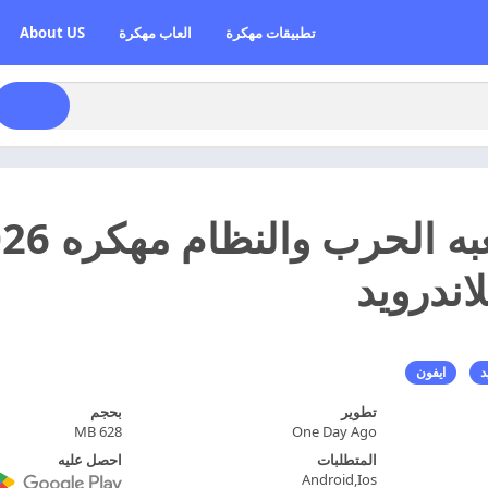
تطبيقات مهكرة
العاب مهكرة
About US
د
ايفون
تطوير
بحجم
628 MB
One Day Ago
المتطلبات
احصل عليه
Android,Ios