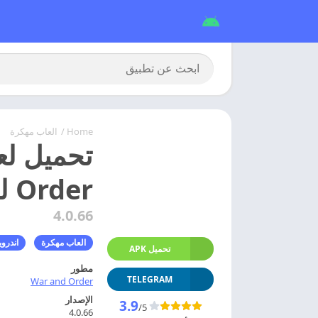
Home
/
العاب مهكرة
Order للاندرويد
4.0.66
العاب مهكرة
اندروي
تحميل APK
مطور
TELEGRAM
War and Order
الإصدار
3.9
/5
4.0.66