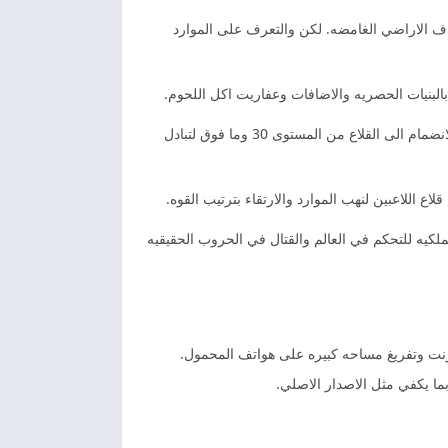
ف الاراضي الغامضه. لكن والتعرف على الموارد
 بالبنيات الحصريه والاضافات وعفاريت اكل اللحوم.
الحرب والنظام مهكره احتل المدينه الملكيه والتحكم فيها العالم والانضمام الى السفينه التجاريه. لكن بجوار سفينه التاجر والقياده للانضمام الى القلاع من المستوى 30 وما فوق لتبادل
 اللاعبين لنهب الموارد والارتقاء بترتيب القوه.
لكيه للتحكم في العالم والقتال في الحروب الحقيقيه
ترنت وتفريغ مساحه كبيره على هواتف المحمول.
بما يكفي مثل الاصدار الاصلي.