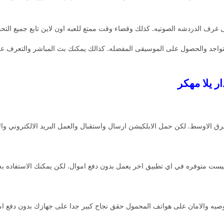
لى غرف الدردشه الصوتيه. كذلك وقضاء وقت ممتع للعبه اون لاين تابع جميع التحد
واجد والحصول على الموسيقى المفضله. كذالك يمكنك بث المباشر والتعرف ع
ار يلا مهكر
 الاوسط. لكن حمل الابلكيشن ارسال واستقبال والعمل البريد الالكتروني والاس
ليست متوفره في اي تطبيق اخر يعمل بدون دفع اموال. لكن يمكنك الاستفاده به ع
وصيه والامان على هواتف المحمول حقق نجاح كبير جدا على جهازك بدون دفع ام