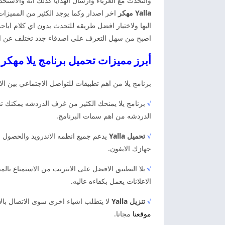
والتحدث مع الغرباء وارسال الهدايا كذلك انه وال
Yalla مهكر
اخر اصدار وكما يوجد الكثير من المميزات
اليها ولاختيار افضل طريقه للتحدث بدون اي كلام ابا
اصبح من سهل التعرف على اصدقاء جدد تختلف عن الت
أبرز مميزات تحميل برنامج يلا مهكر 
برنامج يلا من اهم تطبيقات للتواصل الاجتماعي بين ا
√
برنامج يلا يمنحك الكثير من غرف الدردشه يمكنك تح
الدردشه من اهم سمات البرنامج.
√
تحميل Yalla
يدعم جميع انظمه الاندرويد والحصول ع
جهازك الايفون.
√
يلا التطبيق الافضل على الانترنت من الاستمتاع بال
الاعلانات يعمل بكفاءه عاليه.
√
تنزيل Yalla
لا يتطلب اشياء اخرى سوى الاتصال بال
موقعنا
مجانا.