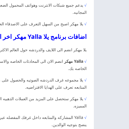
√
يدعم جميع شبكات الانترنت وهواتف المحمول الضعيفه
المجانيه.
√
يلا مهكر اصبح من السهل التعرف على الاصدقاء الجدد عن طري
اضافات برنامج يلا Yalla مهكر اخر اصدار
يلا مهكر انضم الى اللايف والدردشه حول العالم الاكث
√
Yalla مهكر
انضم الان الى المحادثات الخاصه والا
الخاصه بك.
√
يلا مجموعه غرف الدردشه الصوتيه والحصول على مزيد
المتابعه تعرف على الهدايا الافتراضيه.
√
يلا مهكر ستحصل على المزيد من العملات الذهبيه الش
المميزه.
√
ينصح بتوجيه الوالدين.