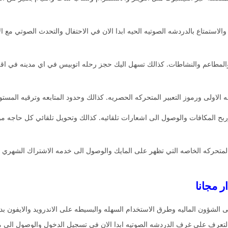
لاستمتاع بالدردشه الصوتيه الحيه ابدا الان في الاحتفال والتحدث الصوتي مع 
والمطاعم والنشاطات. كذالك تسهل اليك حجز رحله اتوبيس في اي مدينه في اقل
 الاولى ورموز التعبير المتحركه الحصريه. كذالك وحدود المتابعه وترقيه الم
بح المكافات والوصول الى اشعارات تلقائيه. كذالك وتحويل تلقائي كل حاجه 
متحركه الخاصه التي تظهر على المايك والوصول الى خدمه الاشتراك الشهري وا
 الشؤون الماليه وطرق الاستخدام السهله والبسيطه على الاندرويد والايفون بدو
تعرف على غرف الدردشه الصوتيه ابدا الان في تسجيل الدخول والوصول الى مج