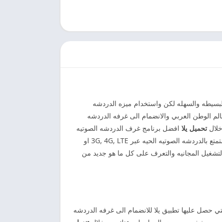
لبسيطه والسهله لكن واستخدام ميزه الدردشه
الم الوطن العربي والانضمام الى غرفه الدردشه
خلال
تحميل
يلا
افضل برنامج غرف الدردشه الصوتيه
المباشره عبر الانترنت يدعم هواتف المحمول الاندرويد والايفون للتعرف على الفتيات الخاصه في السعوديه وعمان ومصر مجانا لذا استمتع بالدردشه الصوتيه الحيه عبر 3G, 4G, LTE او
لتشغيل المجانيه والتعرف على كل ما هو جديد من
يل حصل على الشعبيه الكبيره التي حصل عليها تطبيق يلا للانضمام الى غرفه الدردشه