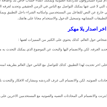
استخدام ميزه الميكروفون للدردشه الصوتيه ويمكنك انشاء حساب خاص بك واضا
 التي لا غنى عنها يمكنك التواصل مع الناس في الزمن الحقيقي وتحديد لغرفه ال
حي خارج عن النص للتفاعل بين المستخدمين وامكانيه الشراء داخل التطبيق ويم
طبيقات المشابهه وتسجيل الدخول والاستخدام مجانا على هاتفك.
اخر اصدار يلا مهكر
لاشخاص حول العالم. كذلك يحتوي على الكثير من المميزات اهمها :
ديد الغرفه. لكن والانضمام اليها والبحث عن الموضوع الذي يمكنك التحدث به 
لى اخر تحديث لهذا التطبيق. كذلك للتواصل مع الناس حول العالم بطريقه امن
محادثات الصوتيه. لكن والانضمام الى غرف الدردشه ومشاركه الافكار والتحدث ب
انترنت والانضمام الى المحادثات النصيه والصوتيه مع المستخدمين الاخرين ع