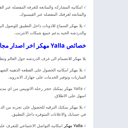
√
امكانيه المشاركه والمتابعه للغرفه المفضله عبر ال
والمتابعه لغرفتك المفضله عبر الفيسبوك.
√
يلا مهكر السماح للاذونات داخل التطبيق للوصول الى
والدردشه الحيه يدعم جميع شبكات الانترنت.
خصائص Yalla مهكر اخر اصدار مجانا
يلا مهكر للانضمام الى غرف الدردشه حول العالم وتط
√
يلا مهكر امكانيه الحصول على القطعه الذهبيه الشهريه
المباريات وتوفير الخدمات على جهازك الاندرويد.
√
Yalla مهكر يمكنك حجز رحله الاتوبيس من اي 
اسهل على الاطلاق.
√
يلا مهكر يمكنك الترقيه للحصول على تجربه من الدرج
في حسابك والاعلانات المتوفره داخل التطبيق.
√
Yalla مهكر
امكانيه التواصل الاجتماعي للتعرف عل