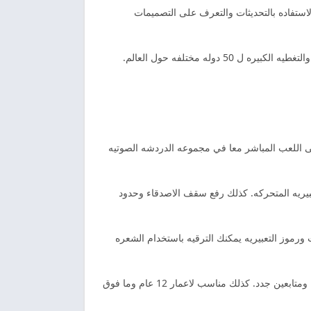
استفاده بالتحديثات والتعرف على التصميمات
ه مختلفه حول العالم.
ى اللعب المباشر معا في مجموعه الدردشه الصوتيه
عبيريه المتحركه. كذلك رفع سقف الاصدقاء وحدود
 ورموز التعبيريه يمكنك الترقيه باستخدام الشعره
Yalla المشاركه والمتابعه داخل غرفك المفضله عبر الفيسبوك والتويتر والانستقرام وسناب شات. بالاضافه الى ميزه دعوه الاصدقاء ومتابعين جدد. كذلك مناسب لاعمار 12 عام وما فوق