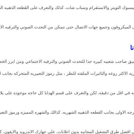
فيسبوك التويتر والانستقرام وسناب شات. كذلك والتعرف على القطعه الذهبيه الشه
 الميكروفون وجميع جهات الاتصال حتى تتمكن من التحدث الصوتي والترفيه الاجت
بيق صاحب شعبيه كبيره جدا للتحدث الصوتي والترفيه الاجتماعي ومن ابرز الخصا
 الاكثر روعه والتاثيرات الملفته للنظر ، مثل رموز التعبيريه المتحركه بجانب ا
مدينه في اقل من دقيقه. لكن والتعرف على قسم الهدايا كل حاجه موجوده على ي
ه الاولى بجانب القطعه الذهبيه الشهريه. كذالك والشهره المميزه ورموز التعبي
ى افضل طرق التشغيل المجانيه بدون اعلانات. على جهازك الاندرويد والايفون.