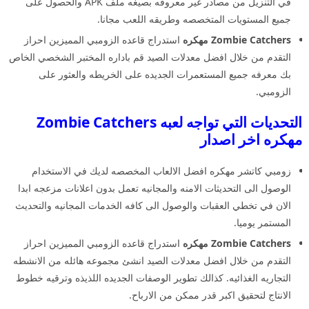
في التنزيل من مصادر غير معروفه بصيغه ملف APK والحصول على
جميع المستويات المتخصصه وطريقه اللعب مجانا.
Zombie Catchers مهكره
استدراج قاعده الزومبي المميزين احراز
التقدم من خلال افضل معدلات الصيد قم باداره المختبر الشخصي الخاص
بك معرفه جميع المستعمرات الجديده على الخريطه والعثور على
الزومبي.
التحديات التي تواجه لعبه Zombie Catchers
مهكره اخر اصدار
زومبي كاتشر مهكره افضل الالعاب المخصصه لديك في الاستخدام
الوصول الى التحديثات الامنه والمجانيه تعمل بدون اعلانات مزعجه ابدا
الان في تخطي العقبات والوصول الى كافه الخدمات المجانيه والتحديث
المستمر يوميا.
Zombie Catchers مهكره
استدراج قاعده الزومبي المميزين احراز
التقدم من خلال افضل معدلات الصيد انشئ مجموعه هائله من الانشطه
التجاريه الغذائيه. كذالك تطوير الوصفات الجديده اللذيذه وترقيه خطوط
الانتاج لتحقيق اكبر قدر ممكن من الارباح.