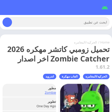
Home
/
الحركيه/المغامره
تحميل زومبي كاتشر مهكره 2026
Zombie Catcher اخر اصدار
1.61.2
الحركيه/المغامره
العاب مهكرة
اندرويد
مطور
Zombie
تطوير
One Day Ago