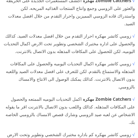
√
Zombie Catchers مهكره
اكتشف المستعمرات الجديده على الخريطه
والعثور على الزومبي وجمع وانتاج المنتجات الغذائيه المريحه. لكن
واستدراك قاده الزومبي المميزين واحراز التقدم من خلال افضل معدلات
الصيد.
√
زومبي كاتشر مهكره احراز التقدم من خلال افضل معدلات الصيد. كذالك
والحصول على اداره مختبرك الشخصي وتطوير تحت الارض اكمال التحديات
اليوميه. لكن للحصول على المكافات المذهله بدون الاتصال بالانترنت.
√
زومبي كاتشر مهكره اكمال التحديات اليوميه والحصول على المكافات
المذهله والاستمتاع بالتقدم. لكن للتعرف على افضل معدلات الصيد واللعبه
بدون الاتصال بالانترنت. كذالك يمكنك الوصول الى الانتاج والامساك
بالزومبي.
√
Zombie Catchers مهكره
اكمل التحديات اليوميه الممتعه والحصول
على المكافات المذهله. كذالك واللعب بدون الاتصال بالانترنت اقر ما يقوله
الاشخاص عن لعبه صيد الزومبي وشارك قصص الامساك بالزومبي الخاصه
بك.
√
زومبي كاتشر مهكره كم باداره مختبرك الشخصي وتطوير وتحت الارض