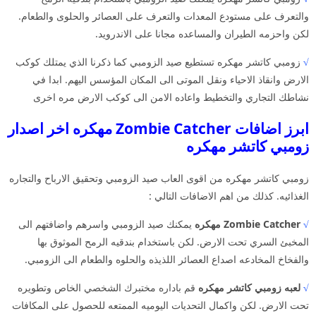
والتعرف على مستودع المعدات والتعرف على العصائر والحلوى والطعام.
لكن واحزمه الطيران والمساعده مجانا على الاندرويد.
√
زومبي كاتشر مهكره تستطيع صيد الزومبي كما ذكرنا الذي يمتلك كوكب
الارض وانقاذ الاحياء ونقل الموتى الى المكان المؤسس اليهم. ابدا في
نشاطك التجاري والتخطيط واعاده الامن الى كوكب الارض مره اخرى
ابرز اضافات Zombie Catcher مهكره اخر اصدار
زومبي كاتشر مهكره
زومبي كاتشر مهكره من اقوى العاب صيد الزومبي وتحقيق الارباح والتجاره
الغذائيه. كذلك من اهم الاضافات التالي :
√
Zombie Catcher مهكره
يمكنك صيد الزومبي واسرهم واضافتهم الى
المخبئ السري تحت الارض. لكن باستخدام بندقيه الرمح الموثوق بها
والفخاخ المخادعه اصداع العصائر اللذيذه والحلوه والطعام الى الزومبي.
√
لعبه زومبي كاتشر مهكره
قم باداره مختبرك الشخصي الخاص وتطويره
تحت الارض. لكن واكمال التحديات اليوميه الممتعه للحصول على المكافات