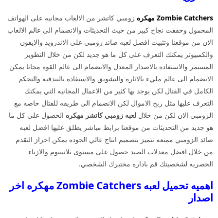
Zombie Catchers مهكره
زومبي كاتشر من الالعاب مجانيه على الهواتف
المحمول وحققت نجاح كبير من حيث التحديثات والانضمام الى عالم الالعاب
الان من موقعنا وتثبيت افضل لعبه صائد زومبي على الاندرويد والايفون
والكمبيوتر يمكنك التعرف على كل ما هو جديد لكن من خلال التطوير
المستمر والاستفاده بالاصدار المعدل والانضمام الى عالم القوه مجانا يمكن
الانضمام الى عالم مليء بالاثاره والتشويق والاستفاده بالبندقيه والتحكم
الكامل في القتال لكن يوجد بها كثير من الاعمال المجانيه التي يمكنك
التعرف عليها مثل ربح الاموال لكن الانضمام الى طريقه للقتال خاصه مع
الزومبي الان لكن من خلال
لعبه زومبي كاتشر
مهكره
الحصول على كل ما
هو جديد من التحديثات من موقعنا برابط مباشر يطلق عليها افضل لعبه
صائد الزومبي ممتعه تتميز بتصميم انتاج عالي الجوده يمكن احراز التقدم
من خلال افضل معدلات الصيد حصول على مستوى بلاتينيوم والازياء
الحصريه لشخصيتك قم باداره مختبرك الشخصي.
اهميه تحميل لعبه Zombie Catchers مهكره اخر
اصدار