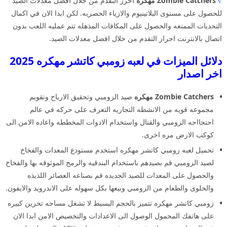
√
Zombie Catchers مهكره
احرز التقدم من خلال افضل معدلات الصيد
للحصول على مستوى البلاتينيوم والازياء الحصريه. لكن ابدا الان في اكمال
التحديات الممتعه والحصول على المكافات المذهله تتم عمليه اللعب بدون
اتصال بالانترنت احراز التقدم من خلال افضل معدلات الصيد.
دلائل الميزات في لعبه زومبي كاتشر مهكره 2025
اخر اصدار
Zombie Catchers مهكره
صيد الزومبي وتحقيق الارباح وتقويم
مجموعه قويه من الانشطه التجاريه التعرف على حركه في عالم
احتجااجه الزومبي والقتال واستخدام الادوات المخططه واعاده الامن الى
كوكب الارض مره اخرى.
تحميل لعبه زومبي كاتشر مهكره استخدم مستودع المعدات والفخاخ
لصيد الزومبي قم بصيدهم باستخدام البندقيه والرمح الموثوقه بها والفخاخ
والحصول على المعدات للصيد الجديده قم بصناعه العصائر اللذيذه
والحلوى والطعام من الزومبي وبيعها بكل سهوله على الاندرويد والايفون.
زومبي كاتشر مهكره تتميز بالحجم البسيط لا تشغل مساحه تخزين كبيره
على هاتفك المحمول الوصول الى الاعدادات والتخصيص الامن ابدا الان