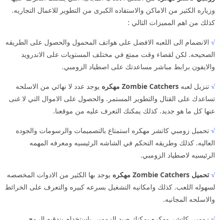
وزياره الكثير من الاماكن والاستفاده الكبرى من التطوير للاعمال التجاريه.
كذلك من اهم المميزات التالي :
√
الانضمام الى اللعبه الافضل على هواتف المحمول والحصول على الطريقه
الصحيحه. لكن لقضاء وقت ممتع في مختلف المستويات على الاندرويد
والايفون برابط مباشر مساعدتك على اصطياد الزومبي.
√
تنزيل لعبه
Zombie Catchers مهكره
يوجد عدد لا نهائي من الاسلحه
تساعدك على القتال والتطوير المستمر. والحصول على الاموال التي لا غنى
عنها كل ما هو جديد. كذلك يمكنك التعرف عليه من موقعنا.
√
تحميل زومبي كاتشر مهكره استمتاع بالتصميمات والرسومات والجوده
العاليه. كذلك وطريقه التحكم في الشاشه الرئيسيه ومعرفه المهمه
الرئيسيه لاصطياد الزومبي.
√
تحميل Zombie Catchers مهكره
يوجد بها الكثير من الادوات المخصصه
لسهوله اللعب. كذلك وامكانيه التشغيل بسرعه كبيره والتعرف على الخرائط
والاسلحه المجانيه.
√
زومبي كاتشر مهكره يمكنك صيد الزومبي باستخدام بندقيه الرمح