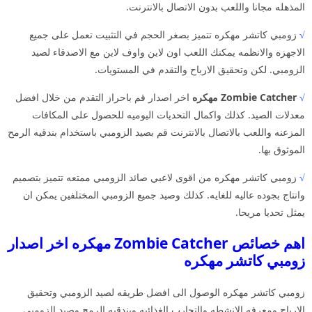
المذهله مجانا واللعب بدون الاتصال بالانترنت.
√
زومبي كاتشر مهكره تتميز بصغر الحجم في التثبيت تعمل على جميع
الاجهزه والانظمه يمكنك اللعب اون لاين واوف لاين مع الاصدقاء لصيد
الزومبي. لكن وتحقيق الارباح والتقدم في المستويات.
√
Zombie Catcher مهكره
اخر اصدار قم باحراز التقدم من خلال افضل
معدلات الصيد. كذلك واكمال التحديات اليوميه للحصول على المكافات
المزعنه واللعب بالاتصال بالانترنت قم بصيد الزومبي باستخدام بندقيه الرمح
الموثوق بها.
√
زومبي كاتشر مهكره من اقوى لاعبي صائد الزومبي ممتعه تتميز بتصميم
وانتاج بجوده عاليه للغايه. كذلك وصيد جميع الزومبي المختلفين يمكن ان
يمثل تحديا مريحا.
اهم خصائص Zombie Catcher مهكره اخر اصدار
زومبي كاتشر مهكره
زومبي كاتشر مهكره الوصول الى افضل طريقه لصيد الزومبي وتحقيق
الارباح ومعرفه الانشطه والتجارب الغذائيه وبندقيه الرمح وصيد الزومبي