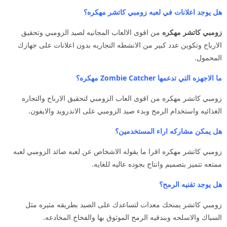
هل يوجد اعلانات في لعبه زومبي كاتشر مهكره؟
زومبي كاتشر مهكره
من اقوى الالعاب المجانيه لصيد الزومبي وتحقيق
الارباح وتكوين عدد كبير من الانشطه التجاريه بدون اعلانات على جهازك
المحمول.
ما الاجهزه التي تدعمها Zombie Catcher مهكره؟
زومبي كاتشر مهكره من اقوى العاب الزومبي لتحقيق الارباح والتجاره
الغذائيه واستخدام الرمح وبدء صيد الزومبي على الاندرويد والايفون.
هل يمكن مشاركه اراء المستخدمين؟
زومبي كاتشر مهكره اقرا ما يقوله الاشخاص عن لعبه صائد الزومبي لعبه
ممتعه تتميز بتصميم وانتاج بجوده عاليه للغايه.
هل يوجد تقنيه الرمح؟
زومبي كاتشر يمنحك معدات لتساعدك على الصيد بطريقه مثيره مثل
السباك والاسلحه وبندقيه الرمح الموثوق بها والفخاخ المخادعه.