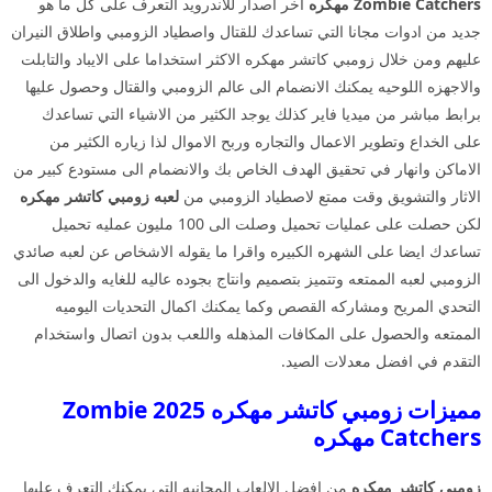
Zombie Catchers مهكره
اخر اصدار للاندرويد التعرف على كل ما هو
جديد من ادوات مجانا التي تساعدك للقتال واصطياد الزومبي واطلاق النيران
عليهم ومن خلال زومبي كاتشر مهكره الاكثر استخداما على الايباد والتابلت
والاجهزه اللوحيه يمكنك الانضمام الى عالم الزومبي والقتال وحصول عليها
برابط مباشر من ميديا فاير كذلك يوجد الكثير من الاشياء التي تساعدك
على الخداع وتطوير الاعمال والتجاره وربح الاموال لذا زياره الكثير من
الاماكن وانهار في تحقيق الهدف الخاص بك والانضمام الى مستودع كبير من
الاثار والتشويق وقت ممتع لاصطياد الزومبي من
لعبه زومبي كاتشر مهكره
لكن حصلت على عمليات تحميل وصلت الى 100 مليون عمليه تحميل
تساعدك ايضا على الشهره الكبيره واقرا ما يقوله الاشخاص عن لعبه صائدي
الزومبي لعبه الممتعه وتتميز بتصميم وانتاج بجوده عاليه للغايه والدخول الى
التحدي المريح ومشاركه القصص وكما يمكنك اكمال التحديات اليوميه
الممتعه والحصول على المكافات المذهله واللعب بدون اتصال واستخدام
التقدم في افضل معدلات الصيد.
مميزات زومبي كاتشر مهكره 2025 Zombie
Catchers مهكره
زومبي كاتشر مهكره
من افضل الالعاب المجانيه التي يمكنك التعرف عليها