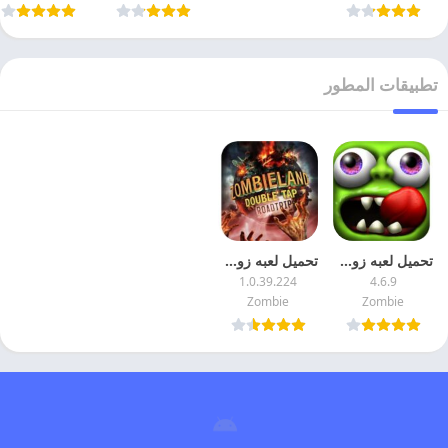
تطبيقات المطور
تحميل لعبه زومبي تسونامي 2026 Zombie Tsunami مهكره اخر اصدار
تحميل لعبه زومبي لاند مهكره Zombieland للاندرويد
1.0.39.224
4.6.9
Zombie
Zombie