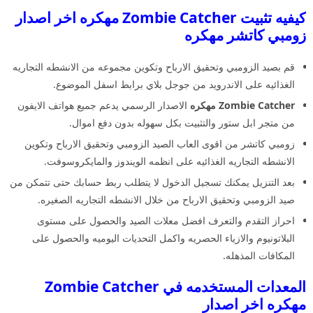
كيفيه تثبيت Zombie Catcher مهكره اخر اصدار
زومبي كاتشر مهكره
قم بصيد الزومبي وتحقيق الارباح وتكوين مجموعه من الانشطه التجاريه
الغذائيه على الاندرويد من جوجل بلاي برابط اسفل الموضوع.
Zombie Catcher مهكره
الاصدار الرسمي يدعم جميع هواتف الايفون
من متجر ابل ستور والتثبيت بكل سهوله بدون دفع اموال.
زومبي كاتشر من اقوى العاب الصيد الزومبي وتحقيق الارباح وتكوين
الانشطه التجاريه الغذائيه على انظمه الويندوز والمايكروسوفت.
بعد التنزيل يمكنك تسجيل الدخول لا يتطلب ربط حسابك حتى تتمكن من
صيد الزومبي وتحقيق الارباح من خلال الانشطه التجاريه الصغيره.
احراز التقدم والتعرف افضل معلات الصيد والحصول على مستوى
البلاتونيوم والازياء الحصريه واكمل التحديات اليوميه والحصول على
المكافات المذهله.
المعدات المستخدمه في Zombie Catcher
مهكره اخر اصدار