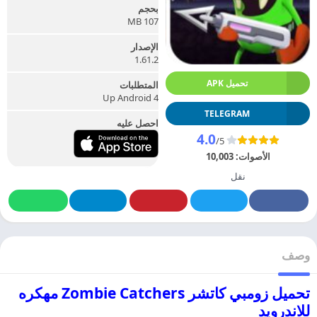
بحجم
107 MB
الإصدار
1.61.2
تحميل APK
المتطلبات
Up Android 4
TELEGRAM
احصل عليه
4.0
/5
الأصوات:
10,003
نقل
وصف
تحميل زومبي كاتشر Zombie Catchers مهكره
للاندرويد