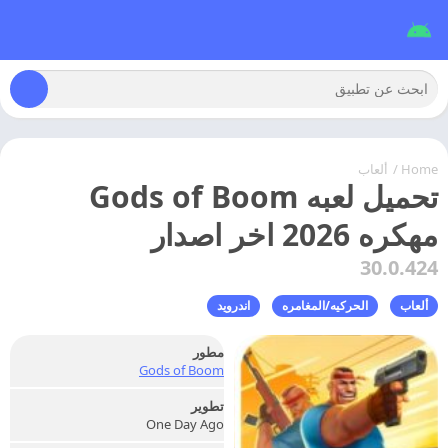
Home
/
ألعاب
تحميل لعبه Gods of Boom
مهكره 2026 اخر اصدار
30.0.424
ألعاب
الحركيه/المغامره
اندرويد
مطور
Gods of Boom
تطوير
One Day Ago