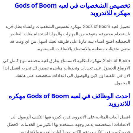
تخصيص الشخصيات في لعبه Gods of Boom
مهكره للاندرويد
تحميل لعبه Gods of Boom مهكره تخسيس الشخصيات وانشاء بطل فريد
باستخدام مجموعه متنوعه من المهارات والمزايا استخدام مئات العناصر
التجميليه اصبح انشاء بنيه مارنا على طريقه لعبك اسهل من اي وقت قد
مضى تحديثات منتظمه والاستمتاع بالاضافات المستمره.
Gods of Boom مهكره امكانيه الاستمتاع بطرق لعبه مختلفه تنوع كامل في
الاوضاع الحصول على تحديات وتحديثات مباشره تضمن لك تجربه افضل ابدا
الان في اللعبه اون لاين والوصول الى اعدادات متخصصه على هاتفك
المحمول.
احدث الوظائف في لعبه Gods of Boom مهكره
للاندرويد
افضل العاب المتاحه على الاندرويد قدره كبيره فيها التكيف الوصول الى
الاعدادات المتخصصه يدعم وجهه مستخدم بها الكثير من الخدمات الافضل
قدره كبيره في التكيف يدعم الكثير من اللغات العربيه والانجليزيه.