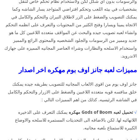
والرسومات بدون اي شكل لكن ولاستخدام نظام تحكم خاص لتنقل
بشخصيات في بيئه اللعب وتحكم افتراضي المتواجد يسار الشاشه وكما
يمكنك التصويب والضغط على الزر لاطلاق النيران والتحكم والكامل في
الاتجاه يمينا ويسارا وفتح الكثير من المحتويات والتعرف على انظمه التحكم
وانشاء لعبه تصويب جيده والبحث عن المواقف متعدده اللاعبين كل ما هو
جديد ومميز من الرسومات والجلود الشخصيه والمحتوى الرائع والمميز
واستخدام الاسلحه والنظارات وشراء العناصر المجانيه المميزه على جهازك
الاندرويد.
مميزات لعبه جانز اوف بوم مهكره اخر اصدار
جانز اوف بوم من اقوى الالعاب المجانيه للتصويب بطريقه جيده يمكنك
خلق منافسه قويه متعدده اللاعبين والضغط على الازرار والتحكم والكامل
في الشاشه الرئيسيه. كذلك من اهم المميزات التالي :
√
تحميل لعبه Gods of Boom مهكره
يمكنك التعرف على الذخيره
اللانهائيه لها. لكن بالاضافه الى التحديثات المستمره للاسلحه والاوضاع
الكبيره للاستمتاع بلعبه مجانيه.