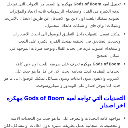
تحميل لعبه Gods of Boom مهكره
بها العديد من الادوات التي تمنحك
الدقه الكبيره في القتال واستخدام الرسومات ثلاثيه الابعاد والمؤثرات
الصوتيه يمكنك اللعب اون لاين مع الاصدقاء عن طريق الاتصال بالانترنت
وشبكات الواي فاي او شبكات هاتفك المحمول.
يمكنك تفعيل التنبيهات داخل التطبيق للوصول الى احدث الاشعارات
وتحديث الصناديق في الخلفيه يمنحك القدره الكبيره على اللعب
واستخدام اسلوب فريد في تحديد القتال وتوجيه ضربات الموجهه في
المكان الصحيح.
Gods of Boom مهكره
تعرف على طريقه اللعب اون لاين كافه
الخدمات المقدمه لديك مجانيه ابحث الان عن كل ما هو جديد على
الاندرويد والايفون بدون اعلانات وبدون مشاكل يمكنك الوصول الى ما هو
جديد كما يتوفر اصدار على الويندوز والميكروسوفت.
التحديات التي تواجه لعبه Gods of Boom مهكره
اخر اصدار
مواجهه كافه التحديات والتعرف على ما هو جديد من التحديات الامنه
والتخصيصات المجانيه تعمل بطريقه مميزه بدون اعلانات او مشاكل. لكن