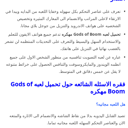
تعرف على عناصر التحكم بكل سهوله وخفايا اللعبه من البدايه ويبدا في
الارتقاء لاعلى المراتب والانضمام الى المعارك المثيره وتخصيص
الشخصيه على هواتف الاندرويد والتنزيل من جوجل بلاي مجانا.
تحميل لعبه Gods of Boom مهكره
تدعم جميع هواتف الايفون للتعلم
والاستخدام السهل والبسيط والتعرف على التحديثات المنتظمه لن تشعر
بالغضب نهائيا في التنزيل على هاتفك.
عباره عن لعبه التصويت تنافسيه من منظور الشخص الاول على جميع
انظمه الويندوز والمايكروسوفت والتنافس الحصول على خرائط متنوعه
لا يقل عن خمس دقائق في المتوسط.
فقره الاسئله الشائعه حول تحميل لعبه Gods of
Boom مهكره
هل اللعبه مجانيه؟
تصيد القنابل اليدويه بدلا من نقاط الشاشه والانضمام الى الاثاره والمتعه
الان والعناصر التحكم السهله اللعبه مجانيه تماما.