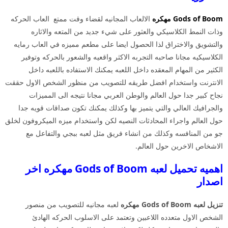
Gods of Boom مهكره
الالعاب المجانيه لقضاء وقت ممتع العاب الحركه
وذات النمط الكلاسيكي والعثور على شيء جديد من المتعه والاثاره
والتشويق والاختراق لذا الحصول ايضا على مطعم مميزه في العاب رمايه
الكلاسيكيه مجانا صاحبه التجربه الاكثر واقعيه والشعور بالحركه وتوفير
الكثير من المهام المعقده داخل اللعبه يمكنك الاستفاده باللعبه داخل
الانترنت واستخدام افضل طريقه للتصويب من منظور الشخص الاول حققت
نجاح كبير جدا حول العالم والوطن العربي مجانا نتيجه الى المميزات
والجرافيك العالي والتي يتميز بها وكذلك يمكنك تكون صداقات قويه جدا
حول العالم واجراء المحادثات النصيه لكن واستخدام ميزه الميكروفون لخلق
جو من المنافسه وكذلك من انشاء فريق مثل لعبه ببجي والتفاعل مع
الاشخاص الاخرين حول العالم.
اهميه تحميل لعبه Gods of Boom مهكره اخر
اصدار
تنزيل لعبه Gods of Boom
مهكره
لعبه مجانيه للتصويب من منصور
الشخص الاول متعدده اللاعبين وتعتمد على الاسلوب الحركه الهادئ