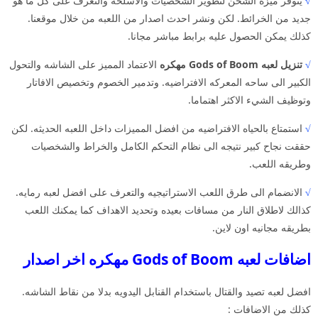
√
يتوفر ميزه الشحن لتطوير الشخصيات والاسلحه والتعرف على كل ما هو
جديد من الخرائط. لكن ونشر احدث اصدار من اللعبه من خلال موقعنا.
كذلك يمكن الحصول عليه برابط مباشر مجانا.
√
تنزيل لعبه Gods of Boom مهكره
الاعتماد المميز على الشاشه والتحول
الكبير الى ساحه المعركه الافتراضيه. وتدمير الخصوم وتخصيص الافاتار
وتوظيف الشيء الاكثر اهتماما.
√
استمتاع بالحياه الافتراضيه من افضل المميزات داخل اللعبه الحديثه. لكن
حققت نجاح كبير نتيجه الى نظام التحكم الكامل والخراط والشخصيات
وطريقه اللعب.
√
الانضمام الى طرق اللعب الاستراتيجيه والتعرف على افضل لعبه رمايه.
كذالك لاطلاق النار من مسافات بعيده وتحديد الاهداف كما يمكنك اللعب
بطريقه مجانيه اون لاين.
اضافات لعبه Gods of Boom مهكره اخر اصدار
افضل لعبه تصيد والقتال باستخدام القنابل اليدويه بدلا من نقاط الشاشه.
كذلك من الاضافات :